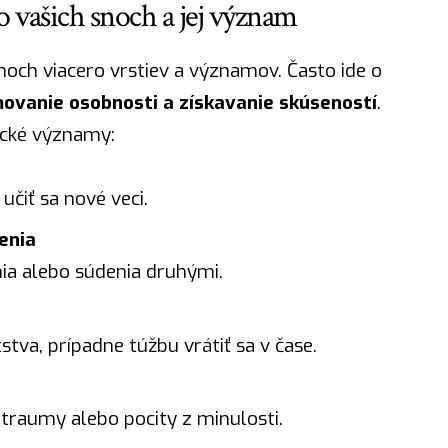
o vašich snoch a jej význam
noch viacero vrstiev a významov. Často ide o
movanie osobnosti a získavanie skúseností
.
ické významy:
čiť sa nové veci.
enia
nia alebo súdenia druhými.
va, prípadne túžbu vrátiť sa v čase.
traumy alebo pocity z minulosti.