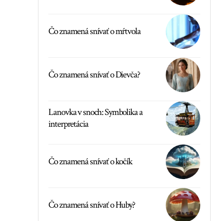
Čo znamená snívať o mŕtvola
Čo znamená snívať o Dievča?
Lanovka v snoch: Symbolika a
interpretácia
Čo znamená snívať o kočík
Čo znamená snívať o Huby?