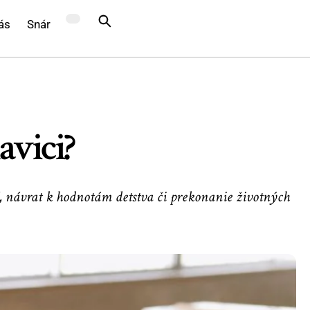
ás
Snár
avici?
í, návrat k hodnotám detstva či prekonanie životných