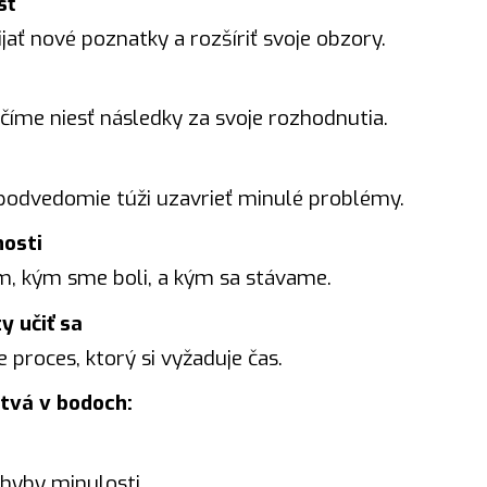
sť
ijať nové poznatky a rozšíriť svoje obzory.
číme niesť následky za svoje rozhodnutia.
ď podvedomie túži uzavrieť minulé problémy.
nosti
m, kým sme boli, a kým sa stávame.
y učiť sa
 proces, ktorý si vyžaduje čas.
stvá v bodoch:
chyby minulosti