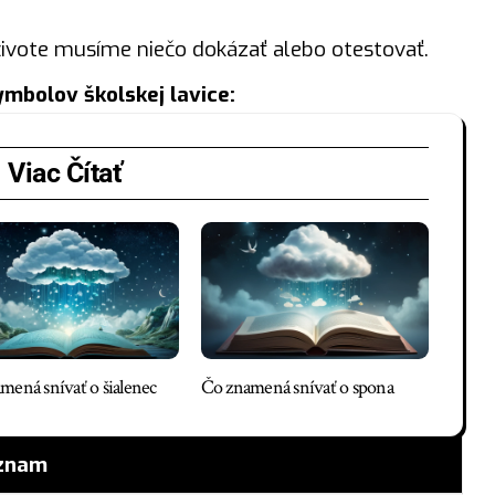
živote musíme niečo dokázať alebo otestovať.
mbolov školskej lavice:
Viac Čítať
mená snívať o šialenec
Čo znamená snívať o spona
znam