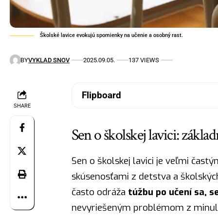
Školské lavice evokujú spomienky na učenie a osobný rast.
BY
VYKLAD SNOV
2025.09.05.
137 VIEWS
Flipboard
SHARE
Sen o školskej lavici: zákl
Sen o školskej lavici je veľmi čas
skúsenosťami z detstva a školských
často odráža
túžbu po učení sa, 
nevyriešeným problémom z minulos