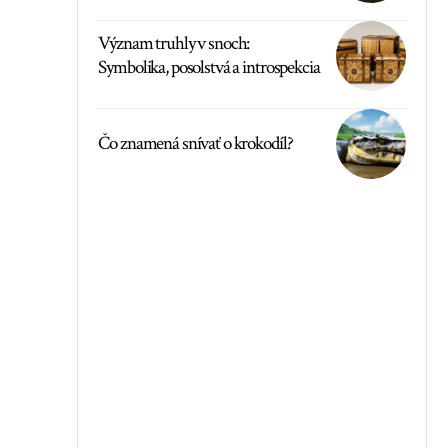
Význam truhly v snoch:
Symbolika, posolstvá a introspekcia
Čo znamená snívať o krokodíl?