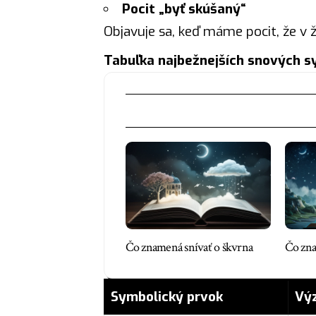
Pocit „byť skúšaný“
Objavuje sa, keď máme pocit, že v 
Tabuľka najbežnejších snových sy
Čo znamená snívať o škvrna
Čo zna
Symbolický prvok
Vý