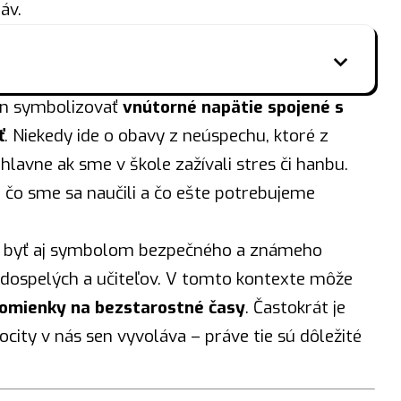
áv.
en symbolizovať
vnútorné napätie spojené s
ť
. Niekedy ide o obavy z neúspechu, ktoré z
hlavne ak sme v škole zažívali stres či hanbu.
 čo sme sa naučili a čo ešte potrebujeme
vie byť aj symbolom bezpečného a známeho
 dospelých a učiteľov. V tomto kontexte môže
pomienky na bezstarostné časy
. Častokrát je
city v nás sen vyvoláva – práve tie sú dôležité