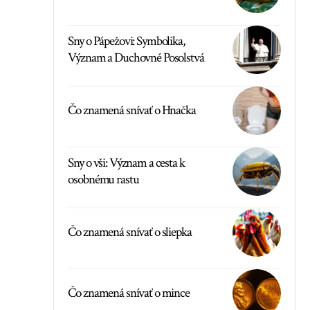
Sny o Pápežovi: Symbolika,
Význam a Duchovné Posolstvá
Čo znamená snívať o Hnačka
Sny o vši: Význam a cesta k
osobnému rastu
Čo znamená snívať o sliepka
Čo znamená snívať o mince