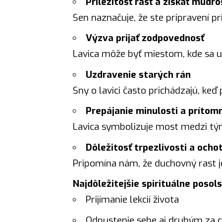
Príležitosť rásť a získať múdro
Sen naznačuje, že ste pripravení pr
Výzva prijať zodpovednosť
Lavica môže byť miestom, kde sa u
Uzdravenie starých rán
Sny o lavici často prichádzajú, ke
Prepájanie minulosti a prítom
Lavica symbolizuje most medzi tý
Dôležitosť trpezlivosti a ochot
Pripomína nám, že duchovný rast je
Najdôležitejšie spirituálne posol
Prijímanie lekcií života
Odpustenie sebe aj druhým za 