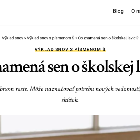
Blog
O n
Výklad snov
»
Výklad snov s písmenom Š
»
Čo znamená sen o školskej lavici?
VÝKLAD SNOV S PÍSMENOM Š
amená sen o školskej l
osobnom raste. Môže naznačovať potrebu nových vedomost
skúšok.