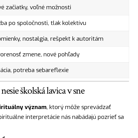
é začiatky, voľné možnosti
ba po spoločnosti, tlak kolektívu
mienky, nostalgia, rešpekt k autoritám
orenosť zmene, nové pohľady
lácia, potreba sebareflexie
 nesie školská lavica v sne
irituálny význam
, ktorý môže sprevádzať
irituálne interpretácie nás nabádajú pozrieť sa