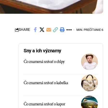
SHARE
MIN. PREČÍTANIE 6
Sny a ich významy
Čo znamená snívať o chlpy
Čo znamená snívať o kabelka
Čo znamená snívať o kapor