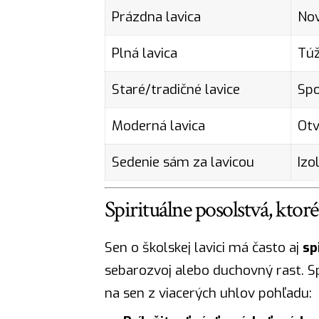
Prázdna lavica
Nov
Plná lavica
Túž
Staré/tradičné lavice
Spo
Moderná lavica
Otv
Sedenie sám za lavicou
Izo
Spirituálne posolstvá, ktoré
Sen o školskej lavici má často aj
sp
sebarozvoj alebo duchovný rast. Sp
na sen z viacerých uhlov pohľadu: