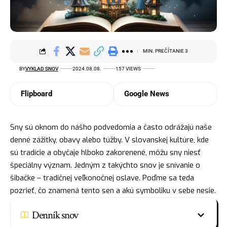
MIN. PREČÍTANIE 3
BY
VYKLAD SNOV
2024.08.08.
157 VIEWS
Flipboard
Google News
Sny sú oknom do nášho podvedomia a často odrážajú naše
denné zážitky, obavy alebo túžby. V slovanskej kultúre, kde
sú tradície a obyčaje hlboko zakorenené, môžu sny niesť
špeciálny význam. Jedným z takýchto snov je snívanie o
šibačke – tradičnej veľkonočnej oslave. Poďme sa teda
pozrieť, čo znamená tento sen a akú symboliku v sebe nesie.
Denník snov