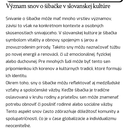
Význam snov o šibačke v slovanskej kultúre
Snívanie o šibačke môže mať mnoho vrstiev významov,
závisí to však na konkrétnom kontexte a osobných
skúsenostiach snívajúceho. V slovanskej kultúre je šibačka
symbolom vitality a obnovy, spojeným s jarou a
znovuzrodením prírody. Takéto sny môžu naznačovať túžbu
po novej energii a renovácii, či už emocionálnej, fyzickej
alebo duchovnej. Pre mnohých ľudí môže byť tento sen
pripomienkou ich korenov a kultúrnych tradícií, ktoré formujú
ich identitu.
Okrem toho, sny o šibačke môžu reflektovať aj medziľudské
vzťahy a spoločenské väzby. Keďže šibačka je tradične
oslavovaná v kruhu rodiny a priateľov, sen môže znamenať
potrebu obnoviť či posilniť rodinné alebo sociálne väzby.
Tento aspekt snov často zdôrazňuje dôležitosť komunity a
spolupatričnosti, čo je v čase globalizácie a individualizmu
neoceniteľné.