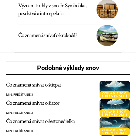
Význam truhly v snoch: Symbolika,
posolstvá a introspekcia
Čo znamená snívať o krokodíl?
Podobné výklady snov
Čo znamená snívať o štiepať
VÝKLAD SNOV
MIN. PREČÍTANIE 3
S PÍSMENOM Š
Čo znamená snívať o šiator
VÝKLAD SNOV
MIN. PREČÍTANIE 3
S PÍSMENOM Š
Čo znamená snívať o šestonedieľka
VÝKLAD SNOV
MIN. PREČÍTANIE 3
S PÍSMENOM Š