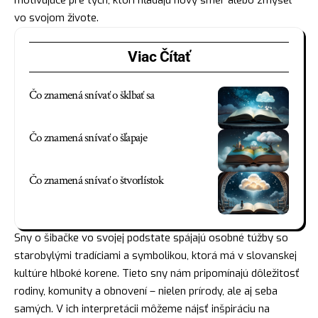
vo svojom živote.
Viac Čítať
Čo znamená snívať o šklbať sa
Čo znamená snívať o šľapaje
Čo znamená snívať o štvorlístok
Sny o šibačke vo svojej podstate spájajú osobné túžby so
starobylými tradíciami a symbolikou, ktorá má v slovanskej
kultúre hlboké korene. Tieto sny nám pripomínajú dôležitosť
rodiny, komunity a obnovení – nielen prírody, ale aj seba
samých. V ich interpretácii môžeme
nájsť
inšpiráciu na