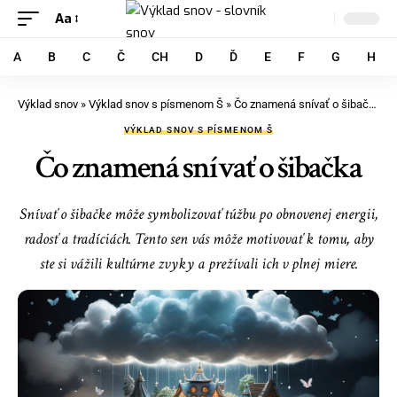
Aa
A
B
C
Č
CH
D
Ď
E
F
G
H
Výklad snov
»
Výklad snov s písmenom Š
»
Čo znamená snívať o šibačka
VÝKLAD SNOV S PÍSMENOM Š
Čo znamená snívať o šibačka
Snívať o šibačke môže symbolizovať túžbu po obnovenej energii,
radosť a tradíciách. Tento sen vás môže motivovať k tomu, aby
ste si vážili kultúrne zvyky a prežívali ich v plnej miere.