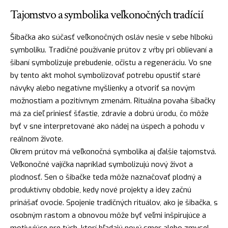
Tajomstvo a symbolika veľkonočných tradícií
Šibačka ako súčasť veľkonočných osláv nesie v sebe hlbokú
symboliku. Tradičné používanie prútov z vŕby pri oblievaní a
šibaní symbolizuje prebudenie, očistu a regeneráciu. Vo sne
by tento akt mohol symbolizovať potrebu opustiť staré
návyky alebo negatívne myšlienky a otvoriť sa novým
možnostiam a pozitívnym zmenám. Rituálna povaha šibačky
má za cieľ priniesť
šťastie
, zdravie a dobrú úrodu, čo môže
byť v sne interpretované ako
nádej
na úspech a pohodu v
reálnom živote.
Okrem prútov má veľkonočná symbolika aj ďalšie tajomstvá.
Veľkonočné vajíčka napríklad symbolizujú nový život a
plodnosť. Sen o šibačke teda môže naznačovať plodný a
produktívny obdobie, kedy nové projekty a idey začnú
prinášať ovocie. Spojenie tradičných rituálov, ako je šibačka, s
osobným rastom a obnovou môže byť veľmi inšpirujúce a
motivujúce pre tých, ktorí hľadajú nový smer alebo zmysel