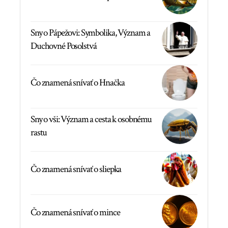
Sny o Pápežovi: Symbolika, Význam a
Duchovné Posolstvá
Čo znamená snívať o Hnačka
Sny o vši: Význam a cesta k osobnému
rastu
Čo znamená snívať o sliepka
Čo znamená snívať o mince