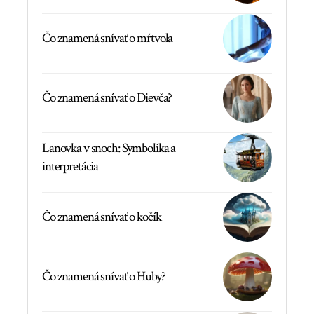
Čo znamená snívať o mŕtvola
Čo znamená snívať o Dievča?
Lanovka v snoch: Symbolika a
interpretácia
Čo znamená snívať o kočík
Čo znamená snívať o Huby?