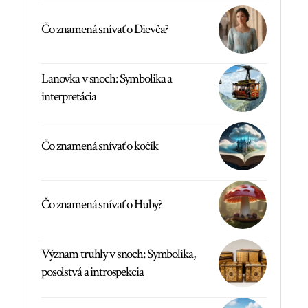
Čo znamená snívať o Dievča?
Lanovka v snoch: Symbolika a
interpretácia
Čo znamená snívať o kočík
Čo znamená snívať o Huby?
Význam truhly v snoch: Symbolika,
posolstvá a introspekcia