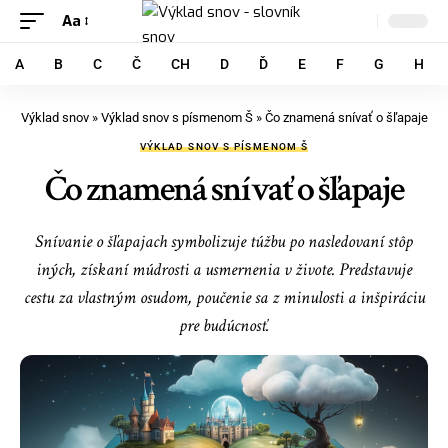
Aa
A
B
C
Č
CH
D
Ď
E
F
G
H
Výklad snov
»
Výklad snov s písmenom Š
»
Čo znamená snívať o šľapaje
VÝKLAD SNOV S PÍSMENOM Š
Čo znamená snívať o šľapaje
Snívanie o šľapajach symbolizuje túžbu po nasledovaní stôp
iných, získaní múdrosti a usmernenia v živote. Predstavuje
cestu za vlastným osudom, poučenie sa z minulosti a inšpiráciu
pre budúcnosť.