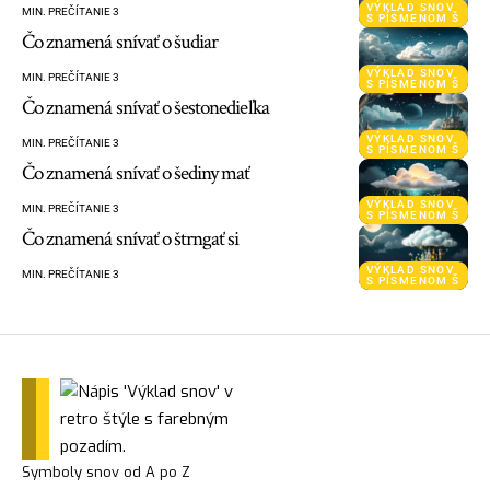
VÝKLAD SNOV
MIN. PREČÍTANIE 3
S PÍSMENOM Š
Čo znamená snívať o šudiar
VÝKLAD SNOV
MIN. PREČÍTANIE 3
S PÍSMENOM Š
Čo znamená snívať o šestonedieľka
VÝKLAD SNOV
MIN. PREČÍTANIE 3
S PÍSMENOM Š
Čo znamená snívať o šediny mať
VÝKLAD SNOV
MIN. PREČÍTANIE 3
S PÍSMENOM Š
Čo znamená snívať o štrngať si
VÝKLAD SNOV
MIN. PREČÍTANIE 3
S PÍSMENOM Š
Symboly snov od A po Z