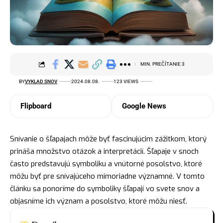
MIN. PREČÍTANIE 3
BY
VYKLAD SNOV
2024.08.08.
123 VIEWS
Flipboard
Google News
Snívanie o šľapajach môže byť fascinujúcim zážitkom, ktorý
prináša množstvo otázok a interpretácií. Šľapaje v snoch
často predstavujú symboliku a vnútorné posolstvo, ktoré
môžu byť pre snívajúceho mimoriadne významné. V tomto
článku sa ponoríme do symboliky šľapají vo svete snov a
objasníme ich význam a posolstvo, ktoré môžu niesť.