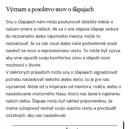
Význam a posolstvo snov o šľapajach
Sny o šľapajach nám môžu poskytovať dôležité indície o
našom smere a cieľoch. Ak sa v sne objavia šľapaje vedúce
do neznámeho alebo tajomného miesta, môže to
naznačovať, že sa nás osud alebo naše podvedomie snaží
naviesť na novú a nepreskúmanú cestu. To môže byť výzva,
aby sme opustili svoju komfortnú zónu a objavili nové
možnosti v živote.
V niektorých prípadoch môžu sny o šľapajach signalizovať
potrebu nasledovať niekoho alebo niečo, čo je pre nás
významné. Môže
ísť
o inšpiráciu od mentora, rodiča, alebo o
nasledovanie vnútorného hlasu, ktorý nás ženie k naplneniu
našich cieľov. Šľapaje môžu byť taktiež pripomienkou, že
máme schopnosť nechať svoju vlastnú cestu a povzbudiť
ostatných, aby nás nasledovali.