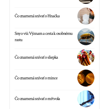
Čo znamená snívať o Hnačka
Sny o vši: Význam a cesta k osobnému
rastu
Čo znamená snívať o sliepka
Čo znamená snívať o mince
Čo znamená snívať o mŕtvola