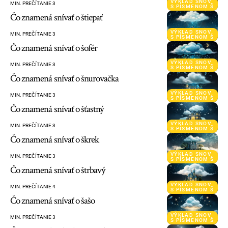
VÝKLAD SNOV
MIN. PREČÍTANIE 3
S PÍSMENOM Š
Čo znamená snívať o štiepať
VÝKLAD SNOV
MIN. PREČÍTANIE 3
S PÍSMENOM Š
Čo znamená snívať o šofér
VÝKLAD SNOV
MIN. PREČÍTANIE 3
S PÍSMENOM Š
Čo znamená snívať o šnurovačka
VÝKLAD SNOV
MIN. PREČÍTANIE 3
S PÍSMENOM Š
Čo znamená snívať o šťastný
VÝKLAD SNOV
MIN. PREČÍTANIE 3
S PÍSMENOM Š
Čo znamená snívať o škrek
VÝKLAD SNOV
MIN. PREČÍTANIE 3
S PÍSMENOM Š
Čo znamená snívať o štrbavý
VÝKLAD SNOV
MIN. PREČÍTANIE 4
S PÍSMENOM Š
Čo znamená snívať o šašo
VÝKLAD SNOV
MIN. PREČÍTANIE 3
S PÍSMENOM Š