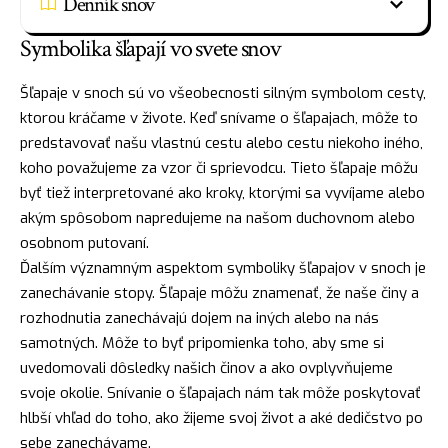
Denník snov
Symbolika šľapají vo svete snov
Šľapaje v snoch sú vo všeobecnosti silným symbolom cesty,
ktorou kráčame v živote. Keď snívame o šľapajach, môže to
predstavovať našu vlastnú cestu alebo cestu niekoho iného,
koho považujeme za vzor či sprievodcu. Tieto šľapaje môžu
byť tiež interpretované ako kroky, ktorými sa vyvíjame alebo
akým spôsobom napredujeme na našom duchovnom alebo
osobnom putovaní.
Ďalším významným aspektom symboliky šľapajov v snoch je
zanechávanie stopy. Šľapaje môžu znamenať, že naše činy a
rozhodnutia zanechávajú dojem na iných alebo na nás
samotných. Môže to byť pripomienka toho, aby sme si
uvedomovali dôsledky našich činov a ako ovplyvňujeme
svoje okolie. Snívanie o šľapajach nám tak môže poskytovať
hlbší vhľad do toho, ako žijeme svoj život a aké dedičstvo po
sebe zanechávame.