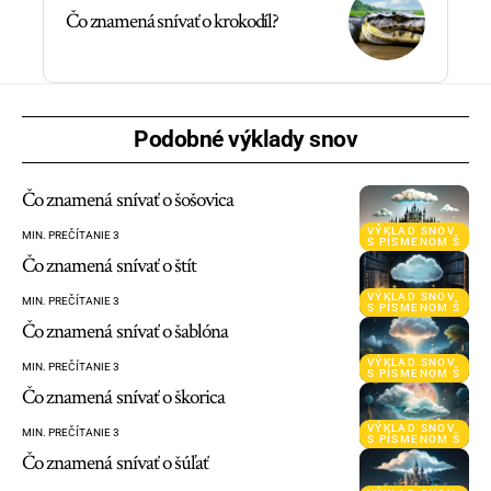
Čo znamená snívať o krokodíl?
Podobné výklady snov
Čo znamená snívať o šošovica
VÝKLAD SNOV
MIN. PREČÍTANIE 3
S PÍSMENOM Š
Čo znamená snívať o štít
VÝKLAD SNOV
MIN. PREČÍTANIE 3
S PÍSMENOM Š
Čo znamená snívať o šablóna
VÝKLAD SNOV
MIN. PREČÍTANIE 3
S PÍSMENOM Š
Čo znamená snívať o škorica
VÝKLAD SNOV
MIN. PREČÍTANIE 3
S PÍSMENOM Š
Čo znamená snívať o šúľať