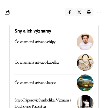
Sny a ich významy
Čo znamená snívať o chlpy
Čo znamená snívať o kabelka
Čo znamená snívať o kapor
Sny o Pápežovi: Symbolika, Význam a
Duchovné Posolstvá