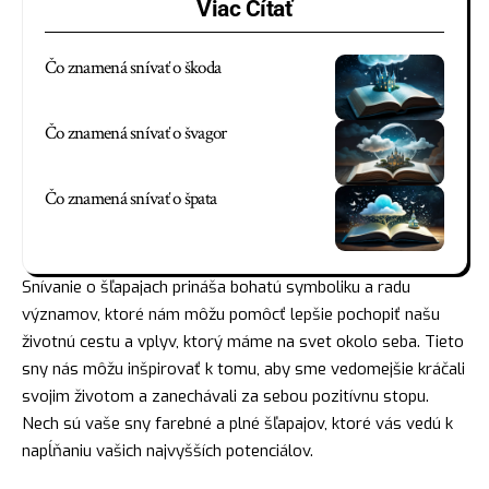
Viac Čítať
Čo znamená snívať o škoda
Čo znamená snívať o švagor
Čo znamená snívať o špata
Snívanie o šľapajach prináša bohatú symboliku a radu
významov, ktoré nám môžu pomôcť lepšie pochopiť našu
životnú cestu a vplyv, ktorý máme na svet okolo seba. Tieto
sny nás môžu inšpirovať k tomu, aby sme vedomejšie kráčali
svojim životom a zanechávali za sebou pozitívnu stopu.
Nech sú vaše sny farebné a plné šľapajov, ktoré vás vedú k
napĺňaniu vašich najvyšších potenciálov.