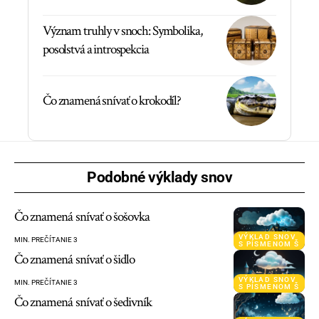
Význam truhly v snoch: Symbolika,
posolstvá a introspekcia
Čo znamená snívať o krokodíl?
Podobné výklady snov
Čo znamená snívať o šošovka
VÝKLAD SNOV
MIN. PREČÍTANIE 3
S PÍSMENOM Š
Čo znamená snívať o šidlo
VÝKLAD SNOV
MIN. PREČÍTANIE 3
S PÍSMENOM Š
Čo znamená snívať o šedivník