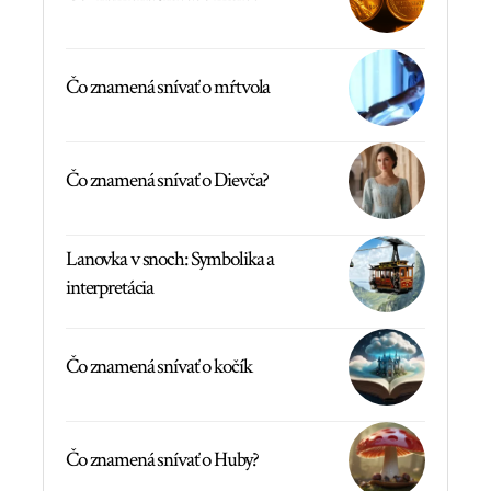
Čo znamená snívať o mŕtvola
Čo znamená snívať o Dievča?
Lanovka v snoch: Symbolika a
interpretácia
Čo znamená snívať o kočík
Čo znamená snívať o Huby?