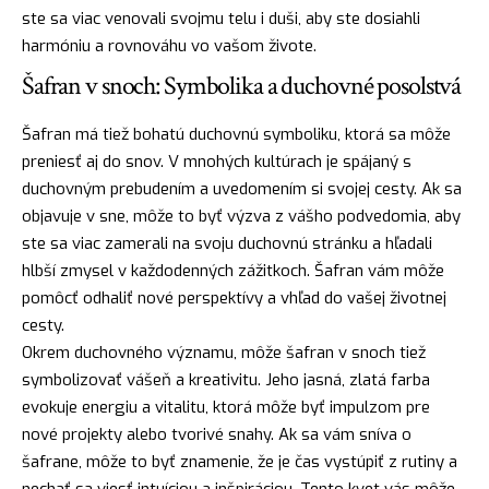
ste sa viac venovali svojmu telu i duši, aby ste dosiahli
harmóniu a rovnováhu vo vašom živote.
Šafran v snoch: Symbolika a duchovné posolstvá
Šafran má tiež bohatú duchovnú symboliku, ktorá sa môže
preniesť aj do snov. V mnohých kultúrach je spájaný s
duchovným prebudením a uvedomením si svojej cesty. Ak sa
objavuje v sne, môže to byť výzva z vášho podvedomia, aby
ste sa viac zamerali na svoju duchovnú stránku a hľadali
hlbší zmysel v každodenných zážitkoch. Šafran vám môže
pomôcť odhaliť nové perspektívy a vhľad do vašej životnej
cesty.
Okrem duchovného významu, môže šafran v snoch tiež
symbolizovať vášeň a kreativitu. Jeho jasná, zlatá farba
evokuje energiu a vitalitu, ktorá môže byť impulzom pre
nové projekty alebo tvorivé snahy. Ak sa vám sníva o
šafrane, môže to byť znamenie, že je čas vystúpiť z rutiny a
nechať sa viesť intuíciou a inšpiráciou. Tento kvet vás môže