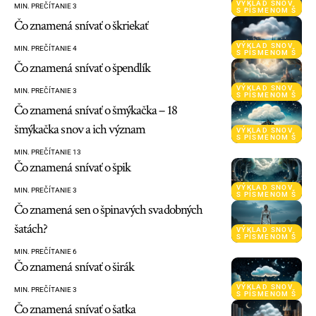
VÝKLAD SNOV
MIN. PREČÍTANIE 3
S PÍSMENOM Š
Čo znamená snívať o škriekať
VÝKLAD SNOV
MIN. PREČÍTANIE 4
S PÍSMENOM Š
Čo znamená snívať o špendlík
VÝKLAD SNOV
MIN. PREČÍTANIE 3
S PÍSMENOM Š
Čo znamená snívať o šmýkačka – 18
šmýkačka snov a ich význam
VÝKLAD SNOV
S PÍSMENOM Š
MIN. PREČÍTANIE 13
Čo znamená snívať o špik
VÝKLAD SNOV
MIN. PREČÍTANIE 3
S PÍSMENOM Š
Čo znamená sen o špinavých svadobných
šatách?
VÝKLAD SNOV
S PÍSMENOM Š
MIN. PREČÍTANIE 6
Čo znamená snívať o širák
VÝKLAD SNOV
MIN. PREČÍTANIE 3
S PÍSMENOM Š
Čo znamená snívať o šatka