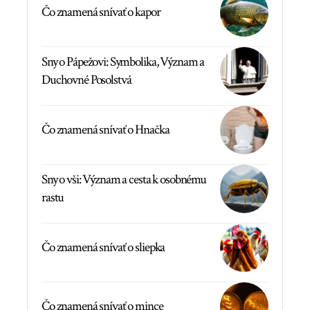
Čo znamená snívať o kapor
Sny o Pápežovi: Symbolika, Význam a
Duchovné Posolstvá
Čo znamená snívať o Hnačka
Sny o vši: Význam a cesta k osobnému
rastu
Čo znamená snívať o sliepka
Čo znamená snívať o mince