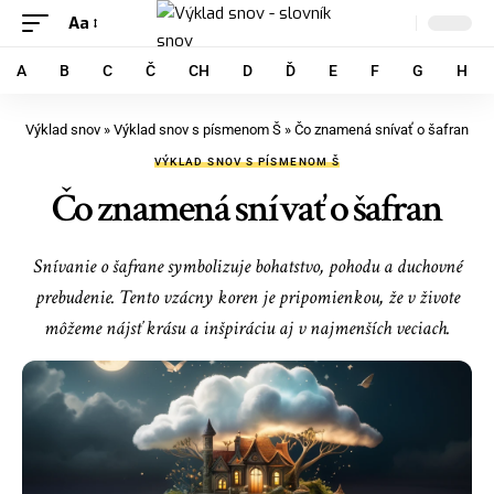
Aa
A
B
C
Č
CH
D
Ď
E
F
G
H
Výklad snov
»
Výklad snov s písmenom Š
»
Čo znamená snívať o šafran
VÝKLAD SNOV S PÍSMENOM Š
Čo znamená snívať o šafran
Snívanie o šafrane symbolizuje bohatstvo, pohodu a duchovné
prebudenie. Tento vzácny koren je pripomienkou, že v živote
môžeme nájsť krásu a inšpiráciu aj v najmenších veciach.