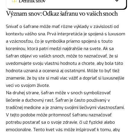
Denník snov
Význam snov: Odkaz šafranu vo vašich snoch
Snívať o šafrane môže mať rôzne výklady v závislosti od
kontextu vášho sna. Prvá interpretácia je spojená s luxusom
a vzácnosťou, čo je symbolika priamo spojená s touto
koreninou, ktorá patrí medzi najdrahšie na svete. Ak sa
šafran objaví vo vašich snoch, môže to naznačovať, že si
uvedomujete svoju vlastnú hodnotu a chcete, aby bola táto
hodnota uznaná a ocenená aj ostatnými. Môže to byť tiež
znamenie
, že by ste si mali viac vážiť a dopriať si luxusnejšie
veci vo svojom živote.
Na druhej strane, šafran môže v snoch symbolizovať
liečenie a
duchovný
rast. Šafran je často používaný v
tradičnej medicíne a je známy svojimi liečivými vlastnosťami.
V tejto podobe môže prítomnosť šafranu naznačovať
potrebu postarať sa o svoje zdravie, či už fyzické alebo
emocionálne. Tento kvet vás môže inšpirovať k tomu, aby