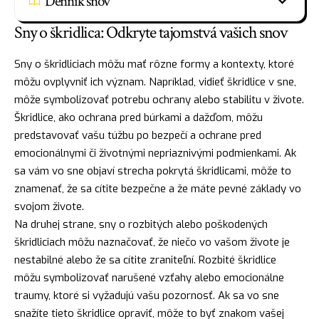
Denník snov
Sny o škridlica: Odkryte tajomstvá vašich snov
Sny o škridliciach môžu mať rôzne formy a kontexty, ktoré
môžu ovplyvniť ich význam. Napríklad, vidieť škridlice v sne,
môže symbolizovať potrebu ochrany alebo stabilitu v živote.
Škridlice, ako
ochrana
pred búrkami a dažďom, môžu
predstavovať vašu túžbu po bezpečí a ochrane pred
emocionálnymi či životnými nepriaznivými podmienkami. Ak
sa vám vo sne objaví strecha pokrytá škridlicami, môže to
znamenať, že sa cítite bezpečne a že máte pevné základy vo
svojom živote.
Na druhej strane, sny o rozbitých alebo poškodených
škridliciach môžu naznačovať, že niečo vo vašom živote je
nestabilné alebo že sa cítite zraniteľní. Rozbité škridlice
môžu symbolizovať narušené vzťahy alebo emocionálne
traumy, ktoré si vyžadujú vašu pozornosť. Ak sa vo sne
snažíte tieto škridlice opraviť, môže to byť znakom vašej