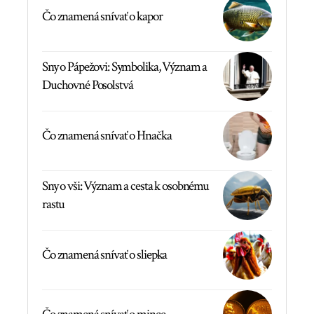
Čo znamená snívať o kapor
Sny o Pápežovi: Symbolika, Význam a
Duchovné Posolstvá
Čo znamená snívať o Hnačka
Sny o vši: Význam a cesta k osobnému
rastu
Čo znamená snívať o sliepka