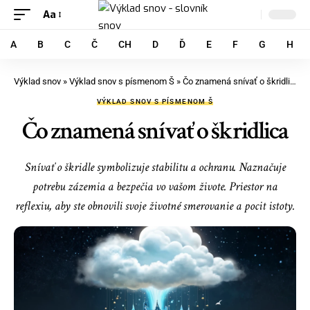
Aa
A
B
C
Č
CH
D
Ď
E
F
G
H
Výklad snov
»
Výklad snov s písmenom Š
»
Čo znamená snívať o škridlica
VÝKLAD SNOV S PÍSMENOM Š
Čo znamená snívať o škridlica
Snívať o škridle symbolizuje stabilitu a ochranu. Naznačuje
potrebu zázemia a bezpečia vo vašom živote. Priestor na
reflexiu, aby ste obnovili svoje životné smerovanie a pocit istoty.