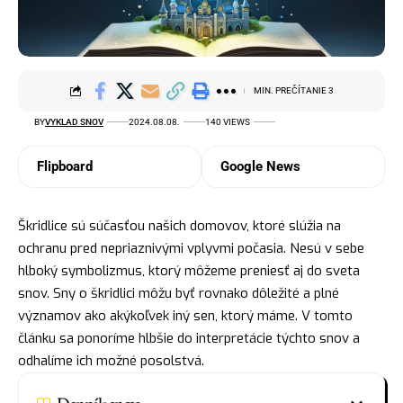
MIN. PREČÍTANIE 3
BY
VYKLAD SNOV
2024.08.08.
140 VIEWS
Flipboard
Google News
Škridlice sú súčasťou našich domovov, ktoré slúžia na
ochranu
pred nepriaznivými vplyvmi počasia. Nesú v sebe
hlboký symbolizmus, ktorý môžeme preniesť aj do sveta
snov. Sny o škridlici môžu byť rovnako dôležité a plné
významov ako akýkoľvek iný sen, ktorý máme. V tomto
článku sa ponoríme hlbšie do interpretácie týchto snov a
odhalíme ich možné posolstvá.