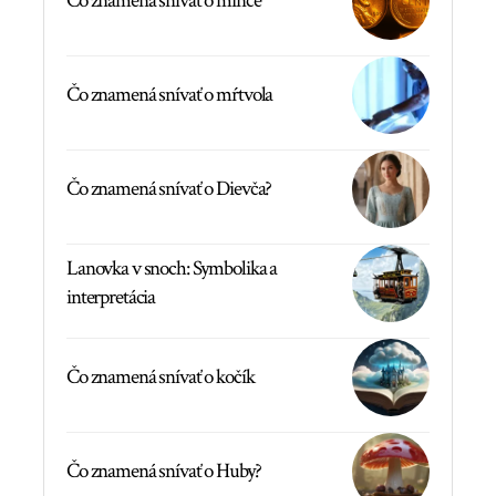
Čo znamená snívať o mince
Čo znamená snívať o mŕtvola
Čo znamená snívať o Dievča?
Lanovka v snoch: Symbolika a
interpretácia
Čo znamená snívať o kočík
Čo znamená snívať o Huby?