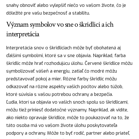
snahy obnoviť alebo vylepšiť niečo vo vašom živote, čo je
dôležité pre vašu bezpečnosť a stabilitu.
Význam symbolov vo sne o škridlici a ich
interpretácia
Interpretácia snov o škridliciach môže byť obohatená aj
ďalšími symbolmi, ktoré sa v sne objavia. Napríklad, farba
škridlic môže
hrať
rozhodujúcu úlohu. Červené škridlice môžu
symbolizovať vášeň a energiu, zatiaľ čo modré môžu
predstavovať pokoj a mier. Rôzne farby škridlic môžu
odkazovať na rôzne aspekty vašich pocitov alebo túžob,
ktoré súvisia s vašou potrebou ochrany a bezpečia.
Ľudia, ktorí sa objavia vo vašich snoch spolu so škridlicami,
môžu tiež priniesť dodatočné významy. Napríklad, ak vidíte,
ako niekto opravuje škridlice, môže to poukazovať na to, že
táto osoba má vo vašom živote úlohu poskytovateľa
podpory a ochrany. Môže to byť rodič, partner alebo priateľ,