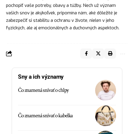
pochopiť vaše potreby, obavy a túžby. Nech už význam
vašich snov je akýkoľvek, pripomína nám, aké dôležité je
zabezpečiť si stabilitu a ochranu v živote, nielen v jeho
fyzických, ale aj emocionálnych a duchovných aspektoch.
Sny a ich významy
Čo znamená snívať o chlpy
Čo znamená snívať o kabelka