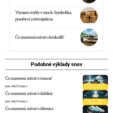
Význam truhly v snoch: Symbolika,
posolstvá a introspekcia
Čo znamená snívať o krokodíl?
Podobné výklady snov
Čo znamená snívať o šomrať
VÝKLAD SNOV
MIN. PREČÍTANIE 3
S PÍSMENOM Š
Čo znamená snívať o šlabikár
VÝKLAD SNOV
MIN. PREČÍTANIE 4
S PÍSMENOM Š
Čo znamená snívať o šibenica