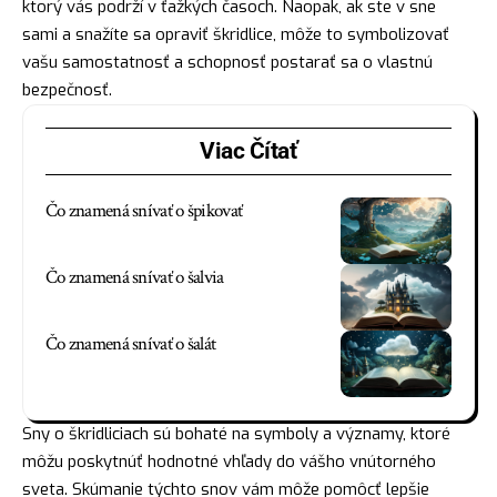
ktorý vás podrží v ťažkých časoch.
Naopak
, ak ste v sne
sami a snažíte sa opraviť škridlice, môže to symbolizovať
vašu samostatnosť a schopnosť postarať sa o vlastnú
bezpečnosť.
Viac Čítať
Čo znamená snívať o špikovať
Čo znamená snívať o šalvia
Čo znamená snívať o šalát
Sny o škridliciach sú bohaté na symboly a významy, ktoré
môžu poskytnúť hodnotné vhľady do vášho vnútorného
sveta. Skúmanie týchto snov vám môže pomôcť lepšie