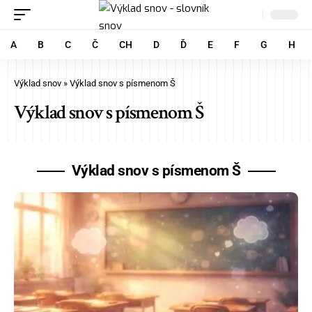
A
B
C
Č
CH
D
Ď
E
F
G
H
Výklad snov
»
Výklad snov s písmenom Š
Výklad snov s písmenom Š
Výklad snov s písmenom Š