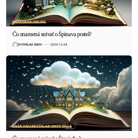
SNÁR
SNÁR ONLINE
Čo znamená snívať o Špinava postel?
BY
VYKLAD SNOV
2024.12.04.
SNÁR ONLINE
VÝKLAD SNOV SNÁŘ