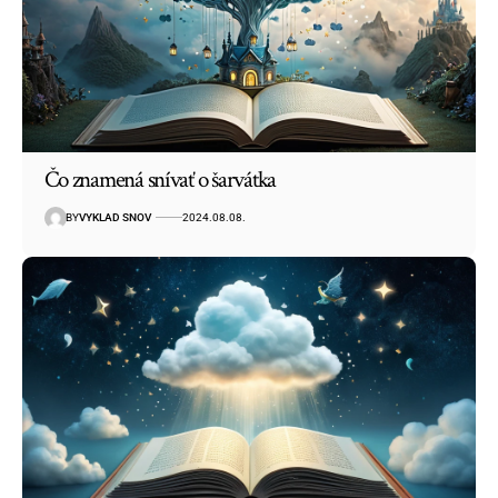
Čo znamená snívať o šarvátka
BY
VYKLAD SNOV
2024.08.08.