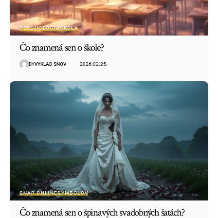
PSYCHOLÓGIA
ŠKOLA
Čo znamená sen o škole?
BY
VYKLAD SNOV
2026.02.25.
SNÁR ONLINE
SYMBOLOV
Čo znamená sen o špinavých svadobných šatách?