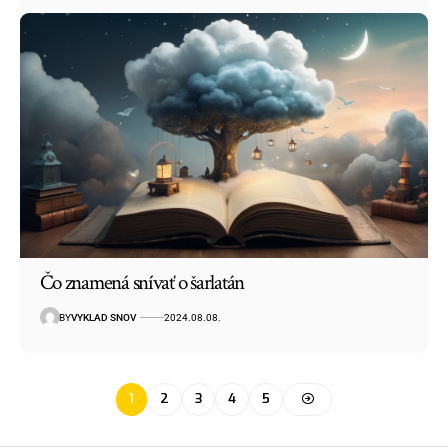
Čo znamená snívať o šarlatán
BY
VYKLAD SNOV
2024.08.08.
1
2
3
4
5