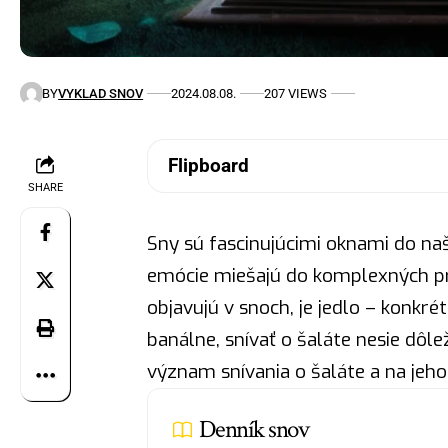
BY
VYKLAD SNOV
2024.08.08.
207 VIEWS
Flipboard
SHARE
Sny sú fascinujúcimi oknami do na
emócie miešajú do komplexných p
objavujú v snoch, je jedlo – konkré
banálne, snívať o šaláte nesie dôl
význam snívania o šaláte a na jeho
Denník snov