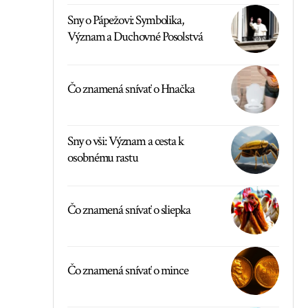
Sny o Pápežovi: Symbolika,
Význam a Duchovné Posolstvá
Čo znamená snívať o Hnačka
Sny o vši: Význam a cesta k
osobnému rastu
Čo znamená snívať o sliepka
Čo znamená snívať o mince