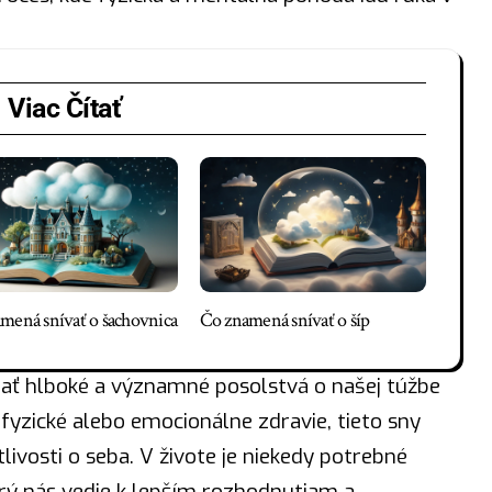
Viac Čítať
mená snívať o šachovnica
Čo znamená snívať o šíp
ať hlboké a významné posolstvá o našej túžbe
o fyzické alebo emocionálne zdravie, tieto sny
livosti o seba. V živote je niekedy potrebné
rý nás vedie k lepším rozhodnutiam a