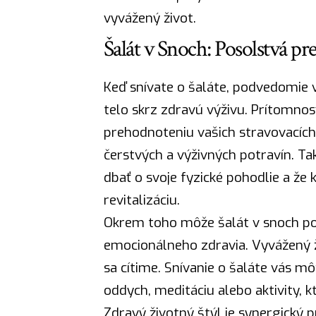
vyvážený život.
Šalát v Snoch: Posolstvá p
Keď snívate o šaláte, podvedomie v
telo skrz zdravú výživu. Prítomno
prehodnoteniu vašich stravovacích
čerstvých a výživných potravín. Ta
dbať o svoje fyzické pohodlie a že 
revitalizáciu.
Okrem toho môže šalát v snoch p
emocionálneho zdravia. Vyvážený živ
sa cítime. Snívanie o šaláte vás mô
oddych, meditáciu alebo aktivity, 
Zdravý životný štýl je synergický
p