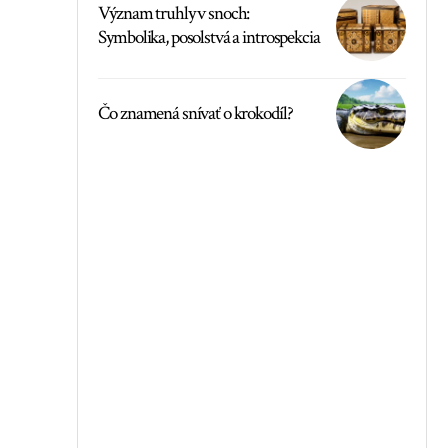
Význam truhly v snoch:
Symbolika, posolstvá a introspekcia
Čo znamená snívať o krokodíl?