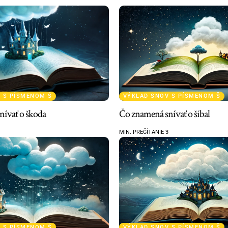
 S PÍSMENOM Š
VÝKLAD SNOV S PÍSMENOM Š
nívať o škoda
Čo znamená snívať o šibal
MIN. PREČÍTANIE 3
 S PÍSMENOM Š
VÝKLAD SNOV S PÍSMENOM Š