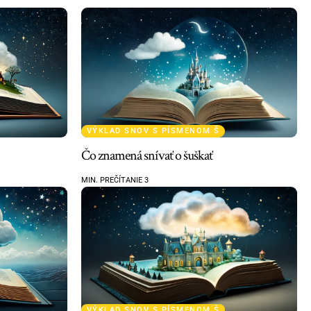
VÝKLAD SNOV S PÍSMENOM Š
Čo znamená snívať o šuškať
MIN. PREČÍTANIE 3
VÝKLAD SNOV S PÍSMENOM Š