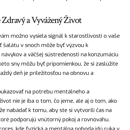
re Zdravý a Vyvážený Život
ám možno vysiela signál k starostlivosti o vaše
sť šalátu v snoch môže byť výzvou k
 návykov a väčšej sústredenosti na konzumáciu
kéto sny môžu byť pripomienkou, že si zaslúžite
každý deň je príležitosťou na obnovu a
oukazovať na potrebu mentálneho a
ot nie je iba o tom, čo jeme, ale aj o tom, ako
že nabádať k tomu, aby ste si vytvorili čas na
ktoré podporujú vnútorný pokoj a rovnováhu.
roces
, kde fyzická a mentálna pohoda idú
ruka
v