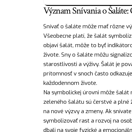
Význam Snívania o Šaláte:
Snívať o šaláte môže mať rôzne výk
Všeobecne platí, že šalát symbolizu
objaví šalát, môže to byť indikát
živote. Sny o šaláte môžu signaliz
starostlivosti a výživy. Šalát je po
prítomnosť v snoch často odkazuje
každodennom živote.
Na symbolickej úrovni môže šalát r
zeleného šalátu sú čerstvé a plné
na nové výzvy a zmeny. Ak snívate 
symbolizovať rast a rozvoj na osobn
dbali na svoje fyzické a emocionál