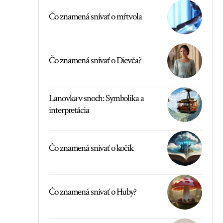
Čo znamená snívať o mŕtvola
Čo znamená snívať o Dievča?
Lanovka v snoch: Symbolika a
interpretácia
Čo znamená snívať o kočík
Čo znamená snívať o Huby?