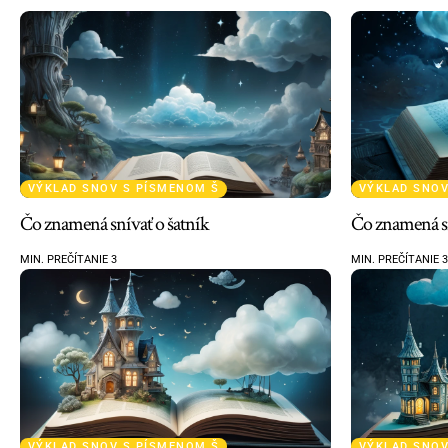
VÝKLAD SNOV S PÍSMENOM Š
VÝKLAD SNOV
Čo znamená snívať o šatník
Čo znamená s
MIN. PREČÍTANIE 3
MIN. PREČÍTANIE 3
VÝKLAD SNOV S PÍSMENOM Š
VÝKLAD SNOV