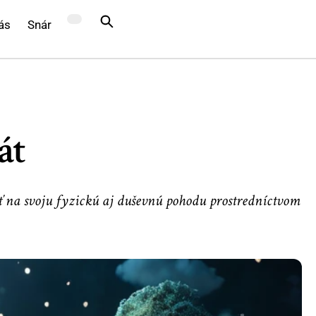
ás
Snár
át
ať na svoju fyzickú aj duševnú pohodu prostredníctvom