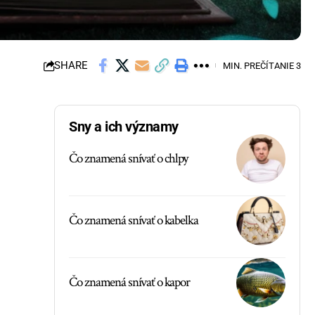
SHARE
MIN. PREČÍTANIE 3
Sny a ich významy
Čo znamená snívať o chlpy
Čo znamená snívať o kabelka
Čo znamená snívať o kapor