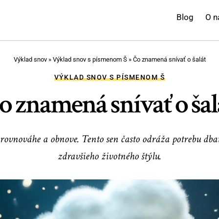
Blog
O n
Výklad snov
»
Výklad snov s písmenom Š
»
Čo znamená snívať o šalát
VÝKLAD SNOV S PÍSMENOM Š
o znamená snívať o šal
 rovnováhe a obnove. Tento sen často odráža potrebu db
zdravšieho životného štýlu.