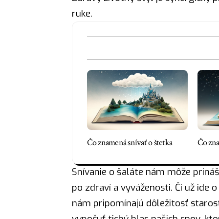
ruke.
Čo znamená snívať o štetka
Čo zna
Snívanie o šaláte nám môže prináš
po zdraví a vyváženosti. Či už ide 
nám pripomínajú dôležitosť starost
vypočuť tichý
hlas
našich snov, kto