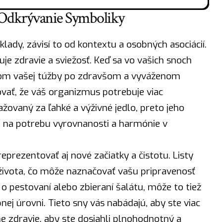
 Odkrývanie Symboliky
lady, závisí to od kontextu a osobných asociácií.
je zdravie a sviežosť. Keď sa vo vašich snoch
orom vašej túžby po zdravšom a vyváženom
ovať, že váš organizmus potrebuje viac
važovaný za ľahké a výživné jedlo, preto jeho
 na potrebu vyrovnanosti a harmónie v
eprezentovať aj nové začiatky a čistotu. Listy
 života, čo môže naznačovať vašu pripravenosť
o pestovaní alebo zbieraní šalátu, môže to tiež
ej úrovni. Tieto sny vás nabádajú, aby ste viac
ne zdravie, aby ste dosiahli plnohodnotný a