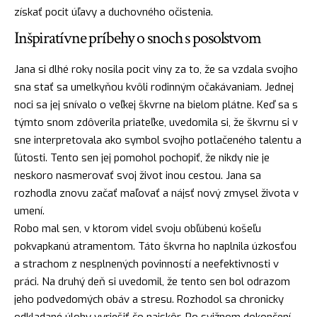
získať pocit úľavy a duchovného očistenia.
Inšpiratívne príbehy o snoch s posolstvom
Jana si dlhé roky nosila pocit viny za to, že sa vzdala svojho
sna stať sa umelkyňou kvôli rodinným očakávaniam. Jednej
noci sa jej snívalo o veľkej škvrne na bielom plátne. Keď sa s
týmto snom zdôverila priateľke, uvedomila si, že škvrnu si v
sne interpretovala ako symbol svojho potlačeného talentu a
ľútosti. Tento sen jej pomohol pochopiť, že nikdy nie je
neskoro nasmerovať svoj život inou cestou. Jana sa
rozhodla znovu začať
maľovať
a
nájsť
nový zmysel života v
umení.
Robo mal sen, v ktorom videl svoju obľúbenú košeľu
pokvapkanú atramentom. Táto škvrna ho naplnila úzkosťou
a strachom z nesplnených povinností a neefektivnosti v
práci. Na druhý deň si uvedomil, že tento sen bol odrazom
jeho podvedomých obáv a stresu. Rozhodol sa chronicky
odkladané úlohy vyriešiť čo najskôr. Po svižnom dokončení