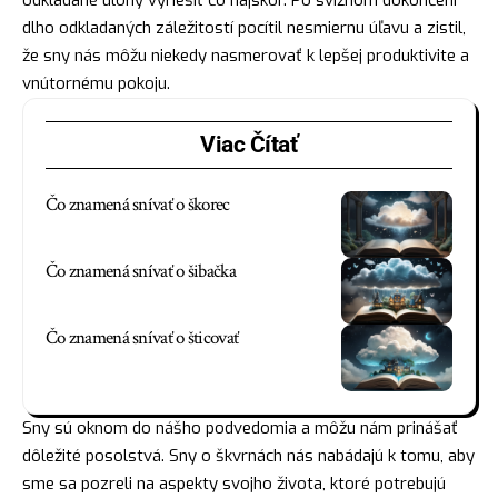
dlho odkladaných záležitostí pocítil nesmiernu úľavu a zistil,
že sny nás môžu niekedy nasmerovať k lepšej produktivite a
vnútornému pokoju.
Viac Čítať
Čo znamená snívať o škorec
Čo znamená snívať o šibačka
Čo znamená snívať o šticovať
Sny sú oknom do nášho podvedomia a môžu nám prinášať
dôležité posolstvá. Sny o škvrnách nás nabádajú k tomu, aby
sme sa pozreli na aspekty svojho života, ktoré potrebujú