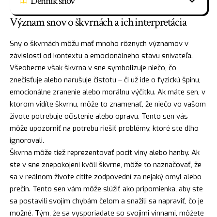
Denník snov
Význam snov o škvrnách a ich interpretácia
Sny o škvrnách môžu mať mnoho rôznych významov v
závislosti od kontextu a emocionálneho stavu snívateľa.
Všeobecne však škvrna v sne symbolizuje niečo, čo
znečisťuje alebo narušuje čistotu – či už ide o fyzickú špinu,
emocionálne zranenie alebo morálnu výčitku. Ak máte sen, v
ktorom vidíte škvrnu, môže to znamenať, že niečo vo vašom
živote potrebuje očistenie alebo opravu. Tento sen vás
môže upozorniť na potrebu riešiť problémy, ktoré ste dlho
ignorovali.
Škvrna môže tiež reprezentovať pocit viny alebo hanby. Ak
ste v sne znepokojení kvôli škvrne, môže to naznačovať, že
sa v reálnom živote cítite zodpovední za nejaký
omyl
alebo
prečin. Tento sen vám môže slúžiť ako pripomienka, aby ste
sa postavili svojim chybám čelom a snažili sa napraviť, čo je
možné. Tým, že sa vysporiadate so svojimi vinnami, môžete