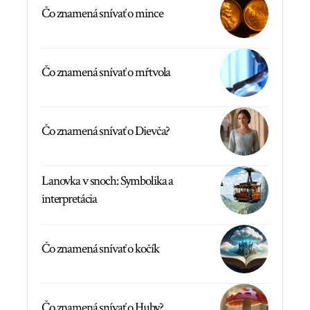
Čo znamená snívať o mince
Čo znamená snívať o mŕtvola
Čo znamená snívať o Dievča?
Lanovka v snoch: Symbolika a
interpretácia
Čo znamená snívať o kočík
Čo znamená snívať o Huby?