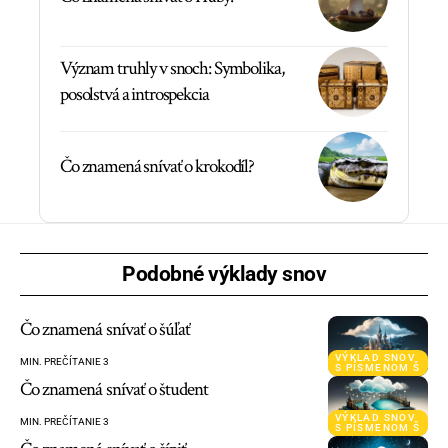
Význam truhly v snoch: Symbolika,
posolstvá a introspekcia
Čo znamená snívať o krokodíl?
Podobné výklady snov
Čo znamená snívať o šúľať
VÝKLAD SNOV
MIN. PREČÍTANIE 3
S PÍSMENOM Š
Čo znamená snívať o študent
VÝKLAD SNOV
MIN. PREČÍTANIE 3
S PÍSMENOM Š