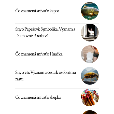
Čo znamená snívať o kapor
Sny o Pápežovi: Symbolika, Význam a
Duchovné Posolstvá
Čo znamená snívať o Hnačka
Sny o vši: Význam a cesta k osobnému
rastu
Čo znamená snívať o sliepka