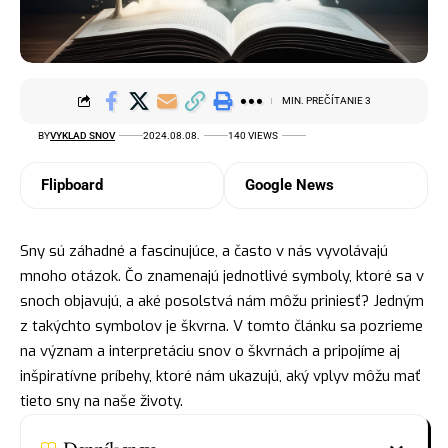
MIN. PREČÍTANIE 3
BY
VYKLAD SNOV
2024.08.08.
140 VIEWS
Flipboard
Google News
Sny sú záhadné a fascinujúce, a často v nás vyvolávajú
mnoho otázok. Čo znamenajú jednotlivé symboly, ktoré sa v
snoch objavujú, a aké posolstvá nám môžu priniesť? Jedným
z takýchto
symbolov
je škvrna. V tomto článku sa pozrieme
na význam a interpretáciu snov o škvrnách a pripojíme aj
inšpiratívne príbehy, ktoré nám ukazujú, aký vplyv môžu mať
tieto sny na naše životy.