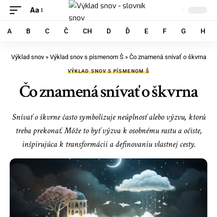
Aa
A
B
C
Č
CH
D
Ď
E
F
G
H
Výklad snov
»
Výklad snov s písmenom Š
»
Čo znamená snívať o škvrna
VÝKLAD SNOV S PÍSMENOM Š
Čo znamená snívať o škvrna
Snívať o škvrne často symbolizuje neúplnosť alebo výzvu, ktorú
treba prekonať. Môže to byť výzva k osobnému rastu a očiste,
inšpirujúca k transformácii a definovaniu vlastnej cesty.