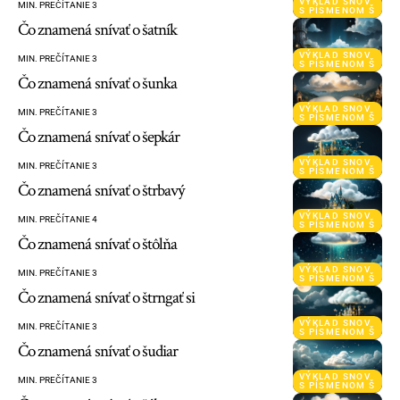
VÝKLAD SNOV
MIN. PREČÍTANIE 3
S PÍSMENOM Š
Čo znamená snívať o šatník
VÝKLAD SNOV
MIN. PREČÍTANIE 3
S PÍSMENOM Š
Čo znamená snívať o šunka
VÝKLAD SNOV
MIN. PREČÍTANIE 3
S PÍSMENOM Š
Čo znamená snívať o šepkár
VÝKLAD SNOV
MIN. PREČÍTANIE 3
S PÍSMENOM Š
Čo znamená snívať o štrbavý
VÝKLAD SNOV
MIN. PREČÍTANIE 4
S PÍSMENOM Š
Čo znamená snívať o štôlňa
VÝKLAD SNOV
MIN. PREČÍTANIE 3
S PÍSMENOM Š
Čo znamená snívať o štrngať si
VÝKLAD SNOV
MIN. PREČÍTANIE 3
S PÍSMENOM Š
Čo znamená snívať o šudiar
VÝKLAD SNOV
MIN. PREČÍTANIE 3
S PÍSMENOM Š