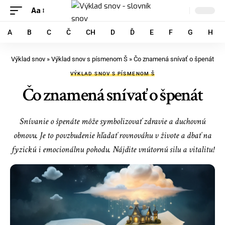
Aa
A
B
C
Č
CH
D
Ď
E
F
G
H
Výklad snov
»
Výklad snov s písmenom Š
»
Čo znamená snívať o špenát
VÝKLAD SNOV S PÍSMENOM Š
Čo znamená snívať o špenát
Snívanie o špenáte môže symbolizovať zdravie a duchovnú
obnovu. Je to povzbudenie hľadať rovnováhu v živote a dbať na
fyzickú i emocionálnu pohodu. Nájdite vnútornú silu a vitalitu!