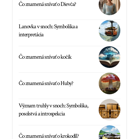
Čo znamená snívať o Dievča?
Lanovka v snoch: Symbolika a
interpretácia
Čo znamená snívať o kočík
Čo znamená snívať o Huby?
Význam truhly v snoch: Symbolika,
posolstvá a introspekcia
Čo znamená snívať o krokodíl?