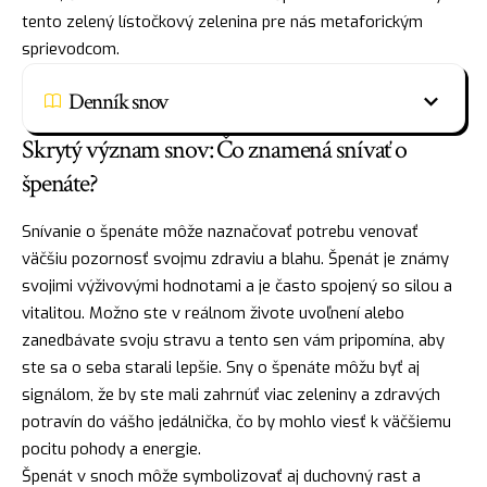
tento zelený lístočkový zelenina pre nás metaforickým
sprievodcom.
Denník snov
Skrytý význam snov: Čo znamená snívať o
špenáte?
Snívanie o špenáte môže naznačovať potrebu venovať
väčšiu pozornosť svojmu zdraviu a blahu. Špenát je známy
svojimi výživovými hodnotami a je často spojený so silou a
vitalitou. Možno ste v reálnom živote uvoľnení alebo
zanedbávate svoju stravu a tento sen vám pripomína, aby
ste sa o seba starali lepšie. Sny o špenáte môžu byť aj
signálom, že by ste mali zahrnúť viac zeleniny a zdravých
potravín do vášho jedálnička, čo by mohlo viesť k väčšiemu
pocitu pohody a energie.
Špenát v snoch môže symbolizovať aj
duchovný
rast a