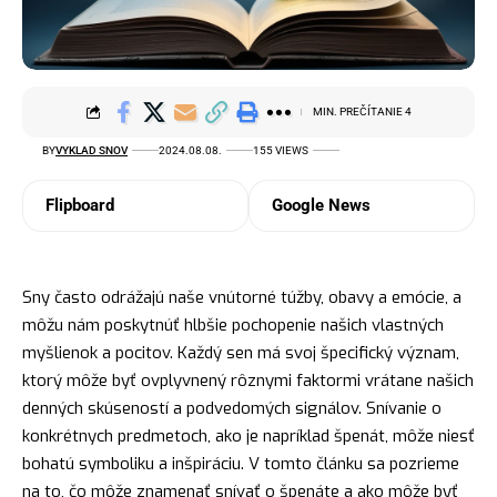
MIN. PREČÍTANIE 4
BY
VYKLAD SNOV
2024.08.08.
155 VIEWS
Flipboard
Google News
Sny často odrážajú naše vnútorné túžby, obavy a emócie, a
môžu nám poskytnúť hlbšie pochopenie našich vlastných
myšlienok a pocitov. Každý sen má svoj špecifický význam,
ktorý môže byť ovplyvnený rôznymi faktormi vrátane našich
denných skúseností a podvedomých signálov. Snívanie o
konkrétnych predmetoch, ako je napríklad špenát, môže niesť
bohatú symboliku a inšpiráciu. V tomto článku sa pozrieme
na to, čo môže znamenať snívať o špenáte a ako môže byť