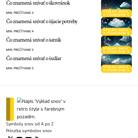
Čo znamená snívať o škovránok
VÝKLAD SNOV
MIN. PREČÍTANIE 3
S PÍSMENOM Š
Čo znamená snívať o šijacie potreby
VÝKLAD SNOV
MIN. PREČÍTANIE 4
S PÍSMENOM Š
Čo znamená snívať o šatník
VÝKLAD SNOV
MIN. PREČÍTANIE 3
S PÍSMENOM Š
Čo znamená snívať o šudiar
VÝKLAD SNOV
MIN. PREČÍTANIE 3
S PÍSMENOM Š
Symboly snov od A po Z
Príručka symbolov snov