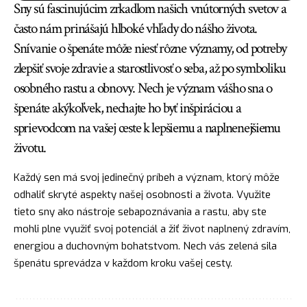
Sny sú fascinujúcim zrkadlom našich vnútorných svetov a
často nám prinášajú hlboké vhľady do nášho života.
Snívanie o špenáte môže niesť rôzne významy, od potreby
zlepšiť svoje zdravie a starostlivosť o seba, až po symboliku
osobného rastu a obnovy. Nech je význam vášho sna o
špenáte akýkoľvek, nechajte ho byť inšpiráciou a
sprievodcom na vašej ceste k lepšiemu a naplnenejšiemu
životu.
Každý sen má svoj jedinečný príbeh a význam, ktorý môže
odhaliť skryté aspekty našej osobnosti a života. Využite
tieto sny ako nástroje sebapoznávania a rastu, aby ste
mohli plne využiť svoj potenciál a žiť život naplnený zdravím,
energiou a duchovným bohatstvom. Nech vás zelená sila
špenátu sprevádza v každom kroku vašej cesty.