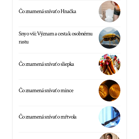
Čo znamená snívať o Hnačka
Sny o vši: Význam a cesta k osobnému
rastu
Čo znamená snívať o sliepka
Čo znamená snívať o mince
Čo znamená snívať o mŕtvola