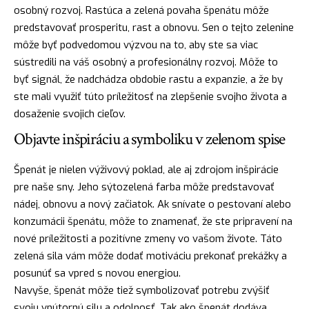
osobný rozvoj. Rastúca a zelená povaha špenátu môže
predstavovať prosperitu, rast a obnovu. Sen o tejto zelenine
môže byť podvedomou výzvou na to, aby ste sa viac
sústredili na váš osobný a profesionálny rozvoj. Môže to
byť signál, že nadchádza obdobie rastu a expanzie, a že by
ste mali využiť túto príležitosť na zlepšenie svojho života a
dosaženie svojich cieľov.
Objavte inšpiráciu a symboliku v zelenom spise
Špenát je nielen výživový
poklad
, ale aj zdrojom inšpirácie
pre naše sny. Jeho sýtozelená farba môže predstavovať
nádej
, obnovu a nový začiatok. Ak snívate o pestovaní alebo
konzumácii špenátu, môže to znamenať, že ste pripravení na
nové príležitosti a pozitívne zmeny vo vašom živote. Táto
zelená sila vám môže dodať motiváciu prekonať prekážky a
posunúť sa vpred s novou energiou.
Navyše, špenát môže tiež symbolizovať potrebu zvýšiť
svoju vnútornú
silu
a odolnosť. Tak ako špenát dodáva