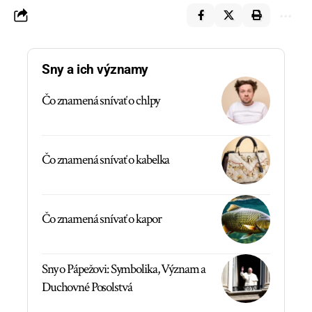
Sny a ich významy
Čo znamená snívať o chlpy
Čo znamená snívať o kabelka
Čo znamená snívať o kapor
Sny o Pápežovi: Symbolika, Význam a
Duchovné Posolstvá