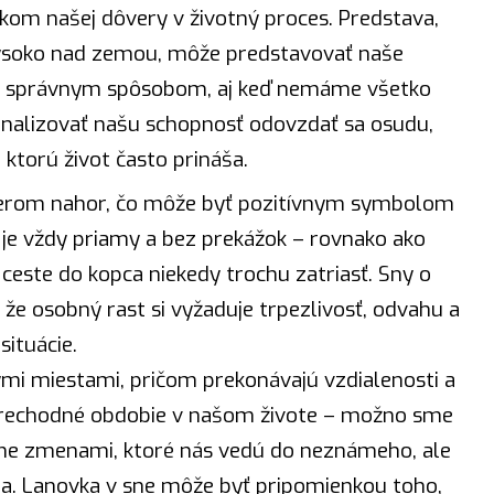
kom našej dôvery v životný proces. Predstava,
vysoko nad zemou, môže predstavovať naše
inú správnym spôsobom, aj keď nemáme všetko
gnalizovať našu schopnosť odovzdať sa osudu,
, ktorú život často prináša.
merom nahor, čo môže byť pozitívnym symbolom
 je vždy priamy a bez prekážok – rovnako ako
ceste do kopca niekedy trochu zatriasť. Sny o
že osobný rast si vyžaduje trpezlivosť, odvahu a
ituácie.
mi miestami, pričom prekonávajú vzdialenosti a
prechodné obdobie v našom živote – možno sme
ame zmenami, ktoré nás vedú do neznámeho, ale
a. Lanovka v sne môže byť pripomienkou toho,