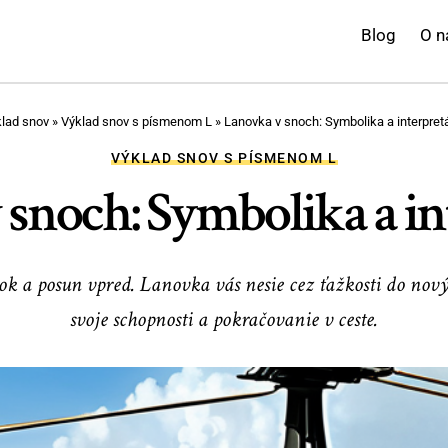
Blog
O n
lad snov
»
Výklad snov s písmenom L
»
Lanovka v snoch: Symbolika a interpret
VÝKLAD SNOV S PÍSMENOM L
snoch: Symbolika a in
k a posun vpred. Lanovka vás nesie cez ťažkosti do nov
svoje schopnosti a pokračovanie v ceste.