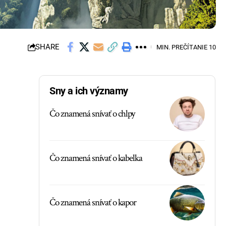
SHARE
MIN. PREČÍTANIE 10
Sny a ich významy
Čo znamená snívať o chlpy
Čo znamená snívať o kabelka
Čo znamená snívať o kapor