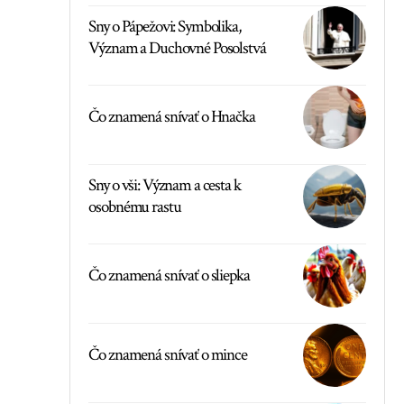
Sny o Pápežovi: Symbolika,
Význam a Duchovné Posolstvá
Čo znamená snívať o Hnačka
Sny o vši: Význam a cesta k
osobnému rastu
Čo znamená snívať o sliepka
Čo znamená snívať o mince