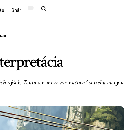
ás
Snár
ácia
terpretácia
ých výšok. Tento sen môže naznačovať potrebu viery v