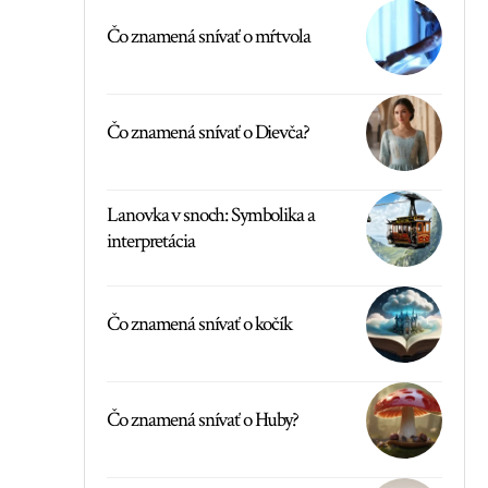
Čo znamená snívať o mŕtvola
Čo znamená snívať o Dievča?
Lanovka v snoch: Symbolika a
interpretácia
Čo znamená snívať o kočík
Čo znamená snívať o Huby?