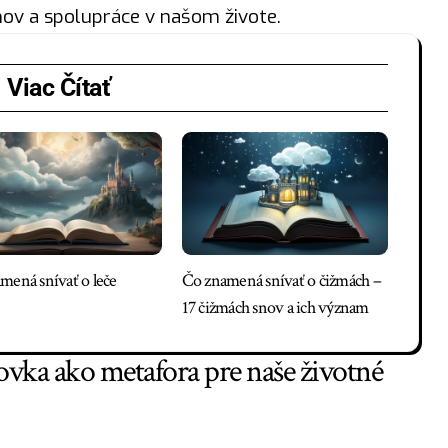
ov a spolupráce v našom živote.
Viac Čítať
mená snívať o leče
Čo znamená snívať o čižmách –
17 čižmách snov a ich význam
vka ako metafora pre naše životné