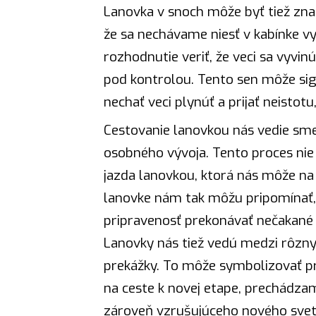
Lanovka v snoch môže byť tiež zna
že sa nechávame niesť v kabínke 
rozhodnutie veriť, že veci sa vyv
pod kontrolou. Tento sen môže si
nechať veci plynúť a prijať neistotu
Cestovanie lanovkou nás vedie s
osobného vývoja. Tento proces nie
jazda lanovkou, ktorá nás môže na 
lanovke nám tak môžu pripomínať, 
pripravenosť prekonávať nečakané s
Lanovky nás tiež vedú medzi rôzny
prekážky. To môže symbolizovať 
na ceste k novej etape, prechádz
zároveň vzrušujúceho nového svet