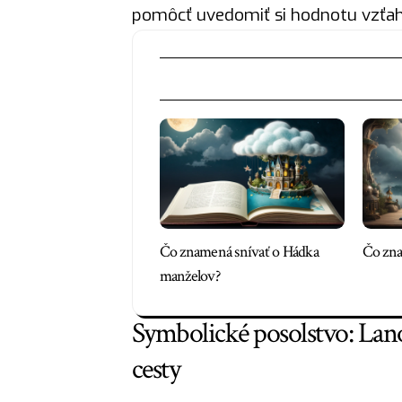
pomôcť uvedomiť si hodnotu vzťah
Čo znamená snívať o Hádka
Čo zna
manželov?
Symbolické posolstvo: Lano
cesty