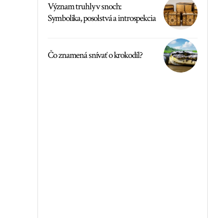
Význam truhly v snoch:
Symbolika, posolstvá a introspekcia
Čo znamená snívať o krokodíl?