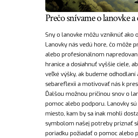
Prečo snívame o lanovke a
Sny o lanovke môžu vzniknúť ako od
Lanovky nás vedú hore, čo môže 
alebo profesionálnom napredovaní.
hranice a dosiahnuť vyššie ciele, 
veľké výšky, ak budeme odhodlaní a
sebareflexii a motivovať nás k pres
Ďalšou možnou príčinou snov o lan
pomoc alebo podporu. Lanovky sú t
miesto, kam by sa inak mohli dost
symbolom našej potreby priznať si,
poriadku požiadať o pomoc alebo 