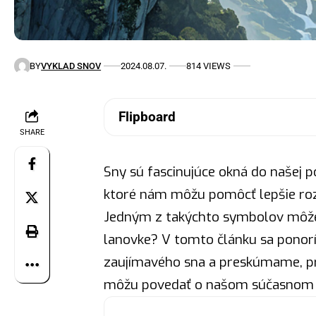
BY
VYKLAD SNOV
2024.08.07.
814 VIEWS
Flipboard
SHARE
Sny sú fascinujúce okná do našej 
ktoré nám môžu pomôcť lepšie ro
Jedným z takýchto symbolov môže 
lanovke? V tomto článku sa ponorí
zaujímavého sna a preskúmame, pr
môžu povedať o našom súčasnom s