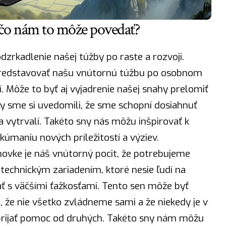
 čo nám to môže povedať?
zrkadlenie našej túžby po raste a rozvoji.
predstavovať našu vnútornú túžbu po osobnom
 Môže to byť aj vyjadrenie našej snahy prelomiť
aby sme si uvedomili, že sme schopní dosiahnuť
 vytrvalí. Takéto sny nás môžu inšpirovať k
kúmaniu nových príležitostí a výziev.
ovke je náš vnútorný pocit, že potrebujeme
echnickým zariadením, ktoré nesie ľudí na
ať s väčšími ťažkosťami. Tento sen môže byť
 že nie všetko zvládneme sami a že niekedy je v
prijať pomoc od druhých. Takéto sny nám môžu