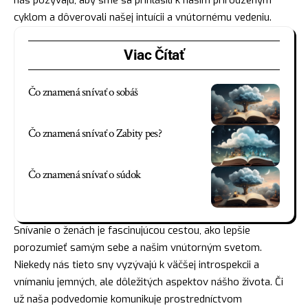
cyklom a dôverovali našej intuícii a vnútornému vedeniu.
Viac Čítať
Čo znamená snívať o sobáš
Čo znamená snívať o Zabity pes?
Čo znamená snívať o súdok
Snívanie o ženách je fascinujúcou cestou, ako lepšie
porozumieť samým sebe a našim vnútorným svetom.
Niekedy nás tieto sny vyzývajú k väčšej introspekcii a
vnímaniu jemných, ale dôležitých aspektov nášho života. Či
už naša podvedomie komunikuje prostredníctvom