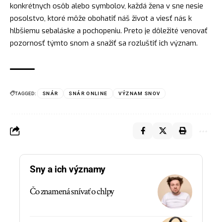
konkrétnych osôb alebo
symbolov
, každá žena v sne nesie
posolstvo, ktoré môže obohatiť náš život a viesť nás k
hlbšiemu sebaláske a pochopeniu. Preto je dôležité venovať
pozornosť týmto snom a snažiť sa rozluštiť ich význam.
TAGGED:
SNÁR
SNÁR ONLINE
VÝZNAM SNOV
Sny a ich významy
Čo znamená snívať o chlpy