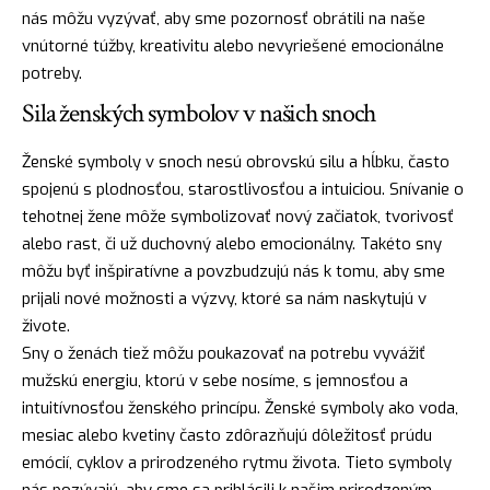
nás môžu vyzývať, aby sme pozornosť obrátili na naše
vnútorné túžby, kreativitu alebo nevyriešené emocionálne
potreby.
Sila ženských symbolov v našich snoch
Ženské symboly v snoch nesú obrovskú silu a hĺbku, často
spojenú s plodnosťou, starostlivosťou a intuiciou. Snívanie o
tehotnej žene môže symbolizovať nový začiatok, tvorivosť
alebo rast, či už duchovný alebo emocionálny. Takéto sny
môžu byť inšpiratívne a povzbudzujú nás k tomu, aby sme
prijali nové možnosti a výzvy, ktoré sa nám naskytujú v
živote.
Sny o ženách tiež môžu poukazovať na potrebu vyvážiť
mužskú energiu, ktorú v sebe nosíme, s jemnosťou a
intuitívnosťou ženského princípu. Ženské symboly ako
voda
,
mesiac alebo kvetiny často zdôrazňujú dôležitosť prúdu
emócií, cyklov a prirodzeného rytmu života. Tieto symboly
nás pozývajú, aby sme sa prihlásili k našim prirodzeným