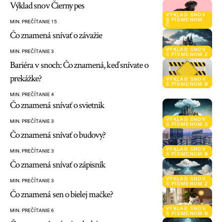
Výklad snov Čierny pes
VÝKLAD SNOV
S PÍSMENOM
MIN. PREČÍTANIE 15
Č
Čo znamená snívať o závažie
VÝKLAD SNOV
MIN. PREČÍTANIE 3
S PÍSMENOM Z
Bariéra v snoch: Čo znamená, keď snívate o
prekážke?
VÝKLAD SNOV
S PÍSMENOM B
MIN. PREČÍTANIE 4
Čo znamená snívať o svietnik
VÝKLAD SNOV
MIN. PREČÍTANIE 3
S PÍSMENOM S
Čo znamená snívať o budovy?
VÝKLAD SNOV
MIN. PREČÍTANIE 3
S PÍSMENOM B
Čo znamená snívať o zápisník
VÝKLAD SNOV
MIN. PREČÍTANIE 3
S PÍSMENOM Z
Čo znamená sen o bielej mačke?
VÝKLAD SNOV
MIN. PREČÍTANIE 6
S PÍSMENOM B