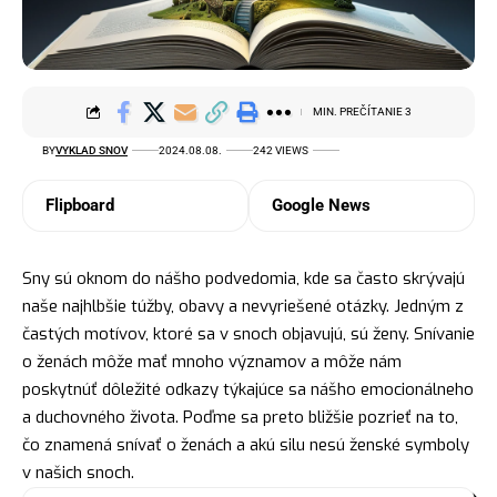
MIN. PREČÍTANIE 3
BY
VYKLAD SNOV
2024.08.08.
242 VIEWS
Flipboard
Google News
Sny sú oknom do nášho podvedomia, kde sa často skrývajú
naše najhlbšie túžby, obavy a nevyriešené otázky. Jedným z
častých motívov, ktoré sa v snoch objavujú, sú ženy. Snívanie
o ženách môže mať mnoho významov a môže nám
poskytnúť dôležité odkazy týkajúce sa nášho emocionálneho
a duchovného života. Poďme sa preto bližšie pozrieť na to,
čo znamená snívať o ženách a akú
silu
nesú ženské symboly
v našich snoch.