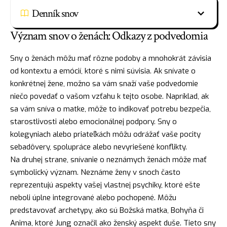
Denník snov
Význam snov o ženách: Odkazy z podvedomia
Sny o ženách môžu mať rôzne podoby a mnohokrát závisia
od kontextu a emócií, ktoré s nimi súvisia. Ak snívate o
konkrétnej žene, možno sa vám snaží vaše podvedomie
niečo povedať o vašom vzťahu k tejto osobe. Napríklad, ak
sa vám sníva o matke, môže to indikovať potrebu bezpečia,
starostlivosti alebo emocionálnej podpory. Sny o
kolegyniach alebo priateľkách môžu odrážať vaše pocity
sebadôvery, spolupráce alebo nevyriešené konflikty.
Na druhej strane, snívanie o neznámych ženách môže mať
symbolický význam. Neznáme ženy v snoch často
reprezentujú aspekty vašej vlastnej psychiky, ktoré ešte
neboli úplne integrované alebo pochopené. Môžu
predstavovať archetypy, ako sú Božská
matka
, Bohyňa či
Anima, ktoré Jung označil ako ženský aspekt duše. Tieto sny