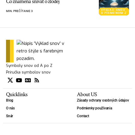
Čo znamená snívať o zlodej
VÝKLAD SNOV
MIN. PREČÍTANIE 3
S PÍSMENOM Z
Symboly snov od A po Z
Príručka symbolov snov
Quicklinks
About US
Blog
Zásady ochrany osobných údajov
O nás
Podmienky používania
Snár
Contact