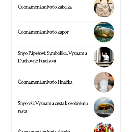
Čo znamená snívať o kabelka
Čo znamená snívať o kapor
Sny o Pápežovi: Symbolika, Význam a
Duchovné Posolstvá
Čo znamená snívať o Hnačka
Sny o vši: Význam a cesta k osobnému
rastu