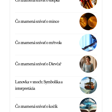
Čo znamená snívať o sliepka
Čo znamená snívať o mince
Čo znamená snívať o mŕtvola
Čo znamená snívať o Dievča?
Lanovka v snoch: Symbolika a
interpretácia
Čo znamená snívať o kočík