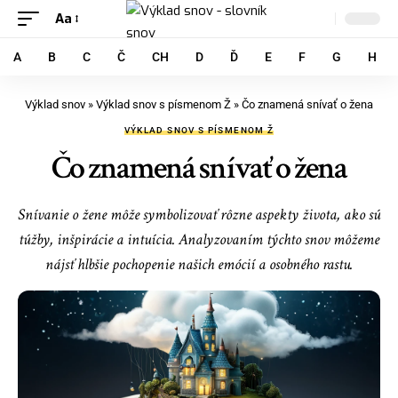
Aa
A
B
C
Č
CH
D
Ď
E
F
G
H
Výklad snov
»
Výklad snov s písmenom Ž
»
Čo znamená snívať o žena
VÝKLAD SNOV S PÍSMENOM Ž
Čo znamená snívať o žena
Snívanie o žene môže symbolizovať rôzne aspekty života, ako sú
túžby, inšpirácie a intuícia. Analyzovaním týchto snov môžeme
nájsť hlbšie pochopenie našich emócií a osobného rastu.