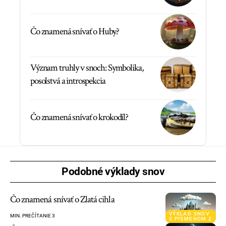
Čo znamená snívať o Huby?
Význam truhly v snoch: Symbolika,
posolstvá a introspekcia
Čo znamená snívať o krokodíl?
Podobné výklady snov
Čo znamená snívať o Zlatá cihla
VÝKLAD SNOV
MIN. PREČÍTANIE 3
S PÍSMENOM Z