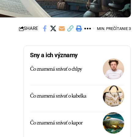
SHARE
MIN. PREČÍTANIE 3
Sny a ich významy
Čo znamená snívať o chlpy
Čo znamená snívať o kabelka
Čo znamená snívať o kapor