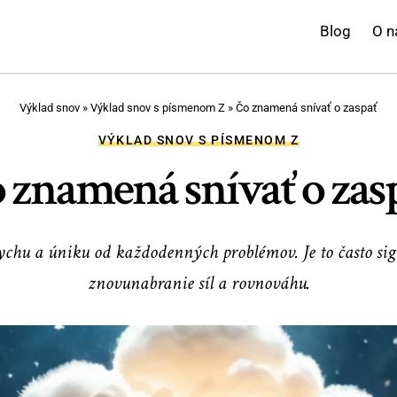
Blog
O n
Výklad snov
»
Výklad snov s písmenom Z
»
Čo znamená snívať o zaspať
VÝKLAD SNOV S PÍSMENOM Z
 znamená snívať o zas
chu a úniku od každodenných problémov. Je to často signá
znovunabranie síl a rovnováhu.