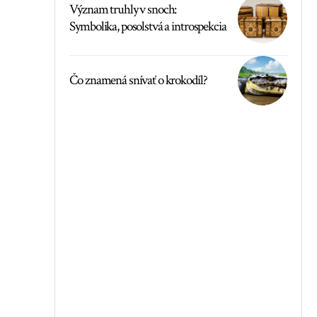
Význam truhly v snoch:
Symbolika, posolstvá a introspekcia
Čo znamená snívať o krokodíl?