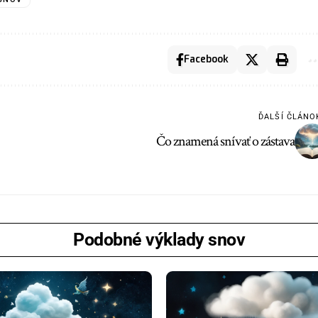
Facebook
ĎALŠÍ ČLÁNO
Čo znamená snívať o zástava
Podobné výklady snov