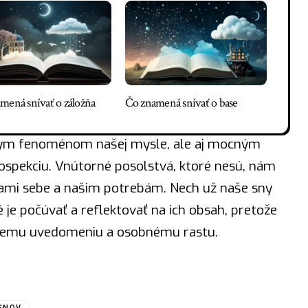
mená snívať o záložňa
Čo znamená snívať o base
tnym fenoménom našej mysle, ale aj mocným
ospekciu. Vnútorné posolstvá, ktoré nesú, nám
ami sebe a našim potrebám. Nech už naše sny
é je
počúvať
a reflektovať na ich obsah, pretože
šiemu uvedomeniu a osobnému rastu.
SNOV