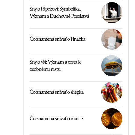
Sny o Pápežovi: Symbolika,
Význam a Duchovné Posolstvá
Čo znamená snívať o Hnačka
Sny o vši: Význam a cesta k
osobnému rastu
Čo znamená snívať o sliepka
Čo znamená snívať o mince