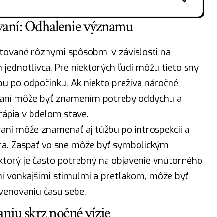
ávaní: Odhalenie významu
tované rôznymi spôsobmi v závislosti na
jednotlivca. Pre niektorých ľudí môžu tieto sny
bu po odpočinku. Ak niekto prežíva náročné
pávaní môže byť znamením potreby oddychu a
trápia v bdelom stave.
vaní môže znamenať aj túžbu po introspekcii a
a. Zaspať vo sne môže byť symbolickým
, ktorý je často potrebný na objavenie vnútorného
ltení vonkajšími stimulmi a pretlakom, môže byť
venovaniu času sebe.
niu skrz nočné vízie