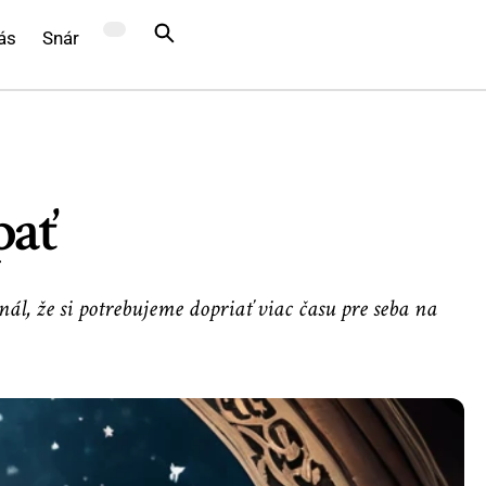
ás
Snár
pať
l, že si potrebujeme dopriať viac času pre seba na