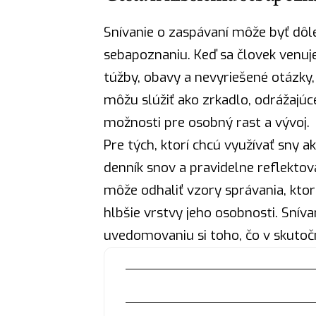
Snívanie o zaspávaní môže byť dô
sebapoznaniu. Keď sa
človek
venuje
túžby, obavy a nevyriešené otázky,
môžu slúžiť ako
zrkadlo
, odrážajú
možnosti pre osobný rast a vývoj.
Pre tých, ktorí chcú využívať sny a
denník snov a pravidelne reflektov
môže odhaliť vzory správania, ktor
hlbšie vrstvy jeho osobnosti. Sní
uvedomovaniu si toho, čo v skutoč