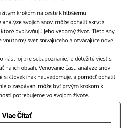
ležitým krokom na ceste k hlbšiemu
 analýze svojich snov, môže odhaliť skryté
 ktoré ovplyvňujú jeho vedomý život. Tieto sny
ce vnútorný svet snívajúceho a otvárajúce nové
ko
nástroj
pre sebapoznanie, je dôležité viesť si
ať na ich obsah. Venovanie času analýze snov
é si človek inak neuvedomuje, a pomôcť odhaliť
vanie o zaspávaní môže byť prvým krokom k
nosti potrebujeme vo svojom živote.
Viac Čítať