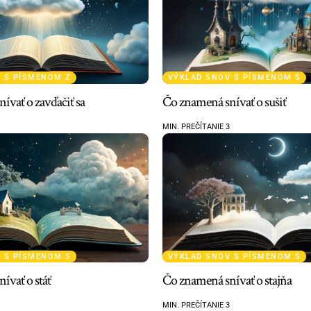
 S PÍSMENOM Z
VÝKLAD SNOV S PÍSMENOM S
ívať o zavďačiť sa
Čo znamená snívať o sušiť
MIN. PREČÍTANIE 3
 S PÍSMENOM S
VÝKLAD SNOV S PÍSMENOM S
ívať o stáť
Čo znamená snívať o stajňa
MIN. PREČÍTANIE 3