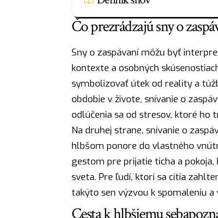
Čo prezrádzajú sny o zasp
Sny o zaspávaní môžu byť interpre
kontexte a osobných skúsenostiach 
symbolizovať útek od reality a túž
obdobie v živote, snívanie o zas
odlúčenia sa od stresov, ktoré ho 
Na druhej strane, snívanie o zaspá
hlbšom ponore do vlastného vnútr
gestom pre prijatie ticha a pokoja
sveta. Pre ľudí, ktorí sa cítia zah
takýto sen výzvou k spomaleniu a 
Cesta k hlbšiemu sebapozna