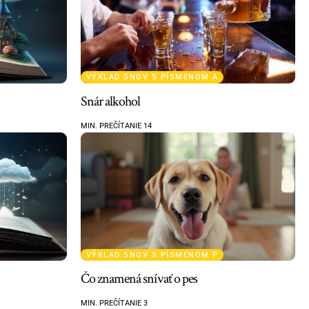
VÝKLAD SNOV S PÍSMENOM A
Snár alkohol
MIN. PREČÍTANIE 14
VÝKLAD SNOV S PÍSMENOM P
Čo znamená snívať o pes
MIN. PREČÍTANIE 3