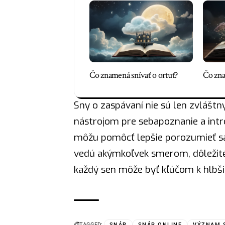
Čo znamená snívať o ortuť?
Čo zna
Sny o zaspávaní nie sú len zvláš
nástrojom pre sebapoznanie a intr
môžu pomôcť lepšie porozumieť s
vedú akýmkoľvek smerom, dôležit
každý sen môže byť kľúčom k hlb
TAGGED:
SNÁR
SNÁR ONLINE
VÝZNAM 