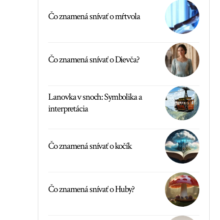
Čo znamená snívať o mŕtvola
Čo znamená snívať o Dievča?
Lanovka v snoch: Symbolika a
interpretácia
Čo znamená snívať o kočík
Čo znamená snívať o Huby?