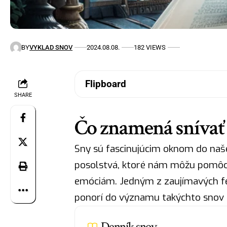
BY
VYKLAD SNOV
2024.08.08.
182 VIEWS
Flipboard
SHARE
Čo znamená snívať 
Sny sú fascinujúcim oknom do naš
posolstvá, ktoré nám môžu pomôcť
emóciám. Jedným z zaujímavých fe
ponorí do významu takýchto snov a
Denník snov