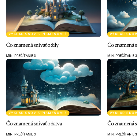
VÝKLAD SNOV S PÍSMENOM Ž
VÝKLAD SNOV
Čo znamená snívať o žily
Čo znamená sn
MIN. PREČÍTANIE 3
MIN. PREČÍTANIE 3
VÝKLAD SNOV S PÍSMENOM Ž
VÝKLAD SNOV
Čo znamená snívať o žatva
Čo znamená sn
MIN. PREČÍTANIE 3
MIN. PREČÍTANIE 3