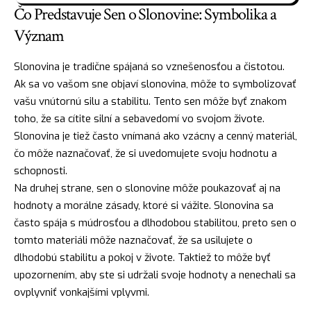
Čo Predstavuje Sen o Slonovine: Symbolika a
Význam
Slonovina je tradične spájaná so vznešenosťou a čistotou.
Ak sa vo vašom sne objaví slonovina, môže to symbolizovať
vašu vnútornú
silu
a stabilitu. Tento sen môže byť znakom
toho, že sa cítite silní a sebavedomí vo svojom živote.
Slonovina je tiež často vnímaná ako vzácny a cenný materiál,
čo môže naznačovať, že si uvedomujete svoju hodnotu a
schopnosti.
Na druhej strane, sen o slonovine môže poukazovať aj na
hodnoty a morálne zásady, ktoré si vážite. Slonovina sa
často spája s múdrosťou a dlhodobou stabilitou, preto sen o
tomto materiáli môže naznačovať, že sa usilujete o
dlhodobú stabilitu a pokoj v živote. Taktiež to môže byť
upozornením, aby ste si udržali svoje hodnoty a nenechali sa
ovplyvniť vonkajšími vplyvmi.