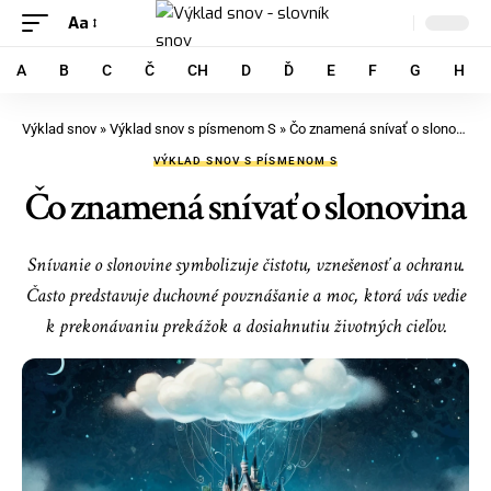
Aa
A
B
C
Č
CH
D
Ď
E
F
G
H
Výklad snov
»
Výklad snov s písmenom S
»
Čo znamená snívať o slonovina
VÝKLAD SNOV S PÍSMENOM S
Čo znamená snívať o slonovina
Snívanie o slonovine symbolizuje čistotu, vznešenosť a ochranu.
Často predstavuje duchovné povznášanie a moc, ktorá vás vedie
k prekonávaniu prekážok a dosiahnutiu životných cieľov.