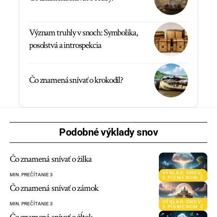
Význam truhly v snoch: Symbolika,
posolstvá a introspekcia
Čo znamená snívať o krokodíl?
Podobné výklady snov
Čo znamená snívať o žilka
VÝKLAD SNOV
MIN. PREČÍTANIE 3
S PÍSMENOM Ž
Čo znamená snívať o zámok
VÝKLAD SNOV
MIN. PREČÍTANIE 3
S PÍSMENOM Z