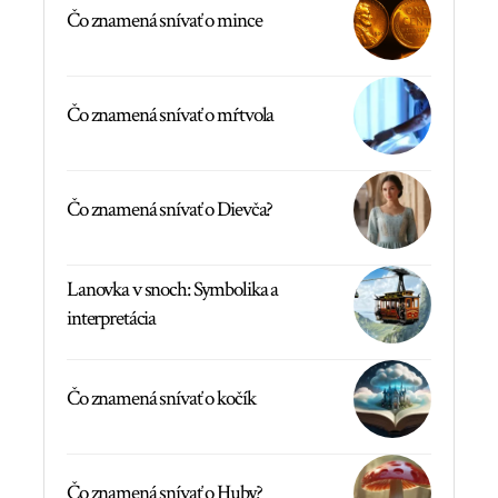
Čo znamená snívať o mince
Čo znamená snívať o mŕtvola
Čo znamená snívať o Dievča?
Lanovka v snoch: Symbolika a
interpretácia
Čo znamená snívať o kočík
Čo znamená snívať o Huby?