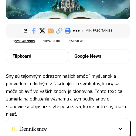
MIN. PREČÍTANIE 3
BY
VYKLAD SNOV
2024.08.08.
158 VIEWS
Flipboard
Google News
Sny sú tajomným odrazom našich emócií, myšlienok a
podvedomia. Jedným z fascinujúcich
symbolov
, ktorý sa
môže objaviť vo vašich snoch, je slonovina. Tento text sa
zameria na odhalenie významu a symboliky snov o
slonovine a objasní skryté posolstvá, ktoré tieto sny môžu
niesť.
Denník snov