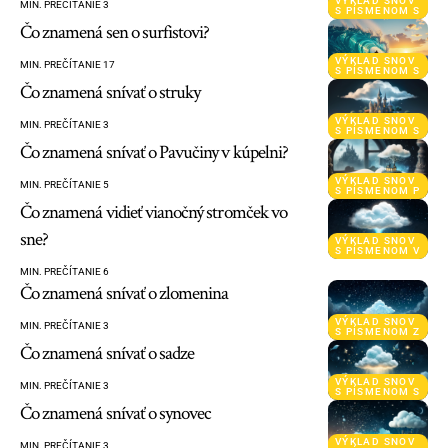
VÝKLAD SNOV
MIN. PREČÍTANIE 3
S PÍSMENOM S
Čo znamená sen o surfistovi?
VÝKLAD SNOV
MIN. PREČÍTANIE 17
S PÍSMENOM S
Čo znamená snívať o struky
VÝKLAD SNOV
MIN. PREČÍTANIE 3
S PÍSMENOM S
Čo znamená snívať o Pavučiny v kúpelni?
VÝKLAD SNOV
MIN. PREČÍTANIE 5
S PÍSMENOM P
Čo znamená vidieť vianočný stromček vo
sne?
VÝKLAD SNOV
S PÍSMENOM V
MIN. PREČÍTANIE 6
Čo znamená snívať o zlomenina
VÝKLAD SNOV
MIN. PREČÍTANIE 3
S PÍSMENOM Z
Čo znamená snívať o sadze
VÝKLAD SNOV
MIN. PREČÍTANIE 3
S PÍSMENOM S
Čo znamená snívať o synovec
VÝKLAD SNOV
MIN. PREČÍTANIE 3