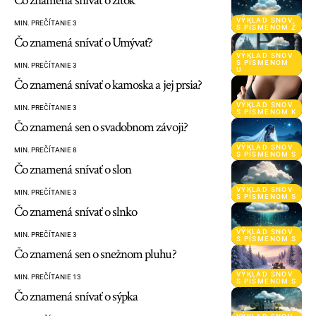
Čo znamená snívať o žĺtok
VÝKLAD SNOV
MIN. PREČÍTANIE 3
S PÍSMENOM Ž
Čo znamená snívať o Umývať?
VÝKLAD SNOV
S PÍSMENOM
MIN. PREČÍTANIE 3
U
Čo znamená snívať o kamoska a jej prsia?
VÝKLAD SNOV
MIN. PREČÍTANIE 3
S PÍSMENOM K
Čo znamená sen o svadobnom závoji?
VÝKLAD SNOV
MIN. PREČÍTANIE 8
S PÍSMENOM S
Čo znamená snívať o slon
VÝKLAD SNOV
MIN. PREČÍTANIE 3
S PÍSMENOM S
Čo znamená snívať o slnko
VÝKLAD SNOV
MIN. PREČÍTANIE 3
S PÍSMENOM S
Čo znamená sen o snežnom pluhu?
VÝKLAD SNOV
MIN. PREČÍTANIE 13
S PÍSMENOM S
Čo znamená snívať o sýpka