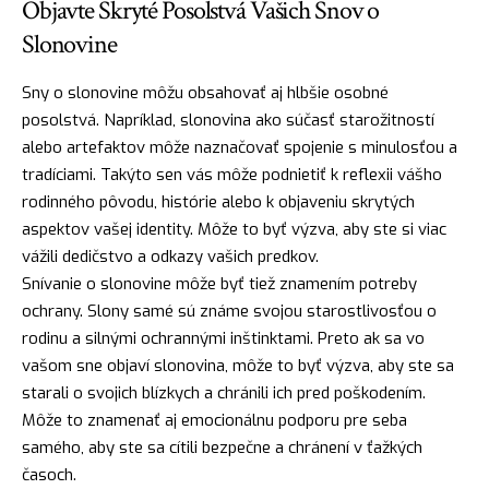
Objavte Skryté Posolstvá Vašich Snov o
Slonovine
Sny o slonovine môžu obsahovať aj hlbšie osobné
posolstvá. Napríklad, slonovina ako súčasť starožitností
alebo artefaktov môže naznačovať spojenie s minulosťou a
tradíciami. Takýto sen vás môže podnietiť k reflexii vášho
rodinného pôvodu, histórie alebo k objaveniu skrytých
aspektov vašej identity. Môže to byť výzva, aby ste si viac
vážili dedičstvo a odkazy vašich predkov.
Snívanie o slonovine môže byť tiež znamením potreby
ochrany. Slony samé sú známe svojou starostlivosťou o
rodinu a silnými ochrannými inštinktami. Preto ak sa vo
vašom sne objaví slonovina, môže to byť výzva, aby ste sa
starali o svojich blízkych a chránili ich pred poškodením.
Môže to znamenať aj emocionálnu podporu pre seba
samého, aby ste sa cítili bezpečne a chránení v ťažkých
časoch.