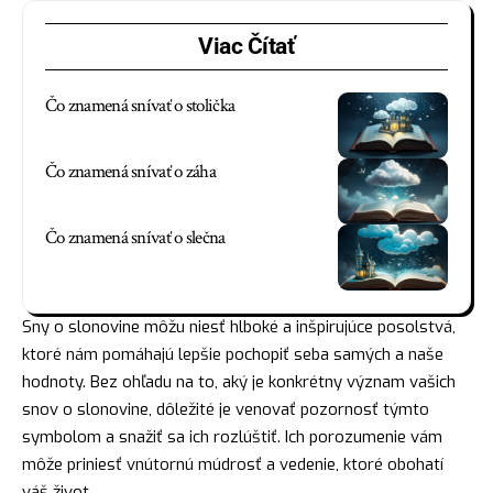
Viac Čítať
Čo znamená snívať o stolička
Čo znamená snívať o záha
Čo znamená snívať o slečna
Sny o slonovine môžu niesť hlboké a inšpirujúce posolstvá,
ktoré nám pomáhajú lepšie pochopiť seba samých a naše
hodnoty. Bez ohľadu na to, aký je konkrétny význam vašich
snov o slonovine, dôležité je venovať pozornosť týmto
symbolom a snažiť sa ich rozlúštiť. Ich porozumenie vám
môže priniesť vnútornú múdrosť a vedenie, ktoré obohatí
váš život.