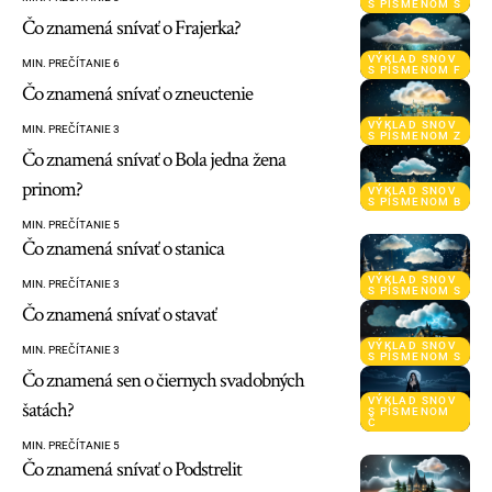
S PÍSMENOM S
Čo znamená snívať o Frajerka?
VÝKLAD SNOV
MIN. PREČÍTANIE 6
S PÍSMENOM F
Čo znamená snívať o zneuctenie
VÝKLAD SNOV
MIN. PREČÍTANIE 3
S PÍSMENOM Z
Čo znamená snívať o Bola jedna žena
prinom?
VÝKLAD SNOV
S PÍSMENOM B
MIN. PREČÍTANIE 5
Čo znamená snívať o stanica
VÝKLAD SNOV
MIN. PREČÍTANIE 3
S PÍSMENOM S
Čo znamená snívať o stavať
VÝKLAD SNOV
MIN. PREČÍTANIE 3
S PÍSMENOM S
Čo znamená sen o čiernych svadobných
VÝKLAD SNOV
šatách?
S PÍSMENOM
Č
MIN. PREČÍTANIE 5
Čo znamená snívať o Podstrelit