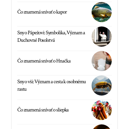
Čo znamená snívať o kapor
Sny o Pápežovi: Symbolika, Význam a
Duchovné Posolstvá
Čo znamená snívať o Hnačka
Sny o vši: Význam a cesta k osobnému
rastu
Čo znamená snívať o sliepka