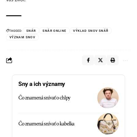
TAGGED:
SNÁR
SNÁR ONLINE
VÝKLAD SNOV SNÁŘ
VÝZNAM SNOV
Sny a ich významy
Čo znamená snívať o chlpy
Čo znamená snívať o kabelka