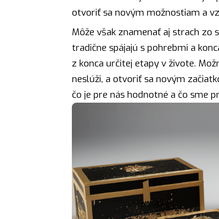
otvoriť sa novým možnostiam a v
Môže však znamenať aj strach zo s
tradične spájajú s pohrebmi a konc
z konca určitej etapy v živote. Mož
neslúži, a otvoriť sa novým začiatk
čo je pre nás hodnotné a čo sme pr