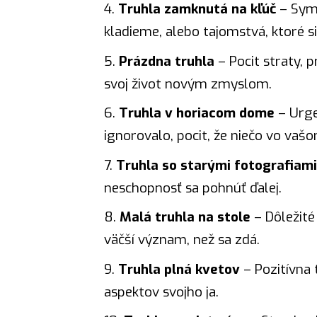
Truhla zamknutá na kľúč
– Symb
kladieme, alebo tajomstvá, ktoré s
Prázdna truhla
– Pocit straty, 
svoj život novým zmyslom.
Truhla v horiacom dome
– Urge
ignorovalo, pocit, že niečo vo vaš
Truhla so starými fotografiami
neschopnosť sa pohnúť ďalej.
Malá truhla na stole
– Dôležité
väčší význam, než sa zdá.
Truhla plná kvetov
– Pozitívna 
aspektov svojho ja.