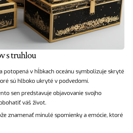
v s truhlou
a potopená v hĺbkach oceánu symbolizuje skryté
oré sú hlboko ukryté v podvedomí.
nto sen predstavuje objavovanie svojho
obohatiť váš život.
že znamenať minulé spomienky a emócie, ktoré