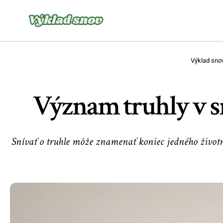
Výklad sno
Význam truhly v sn
Snívať o truhle môže znamenať koniec jedného životné