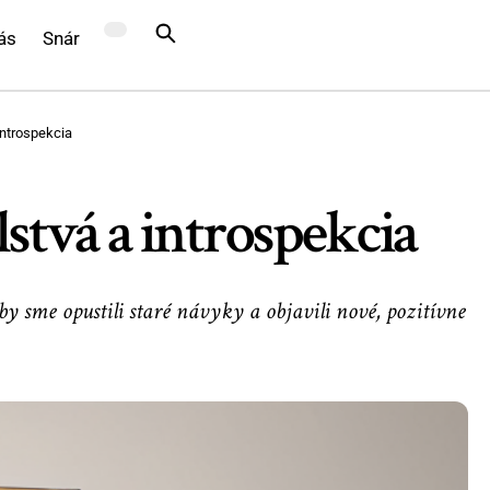
ás
Snár
introspekcia
stvá a introspekcia
 sme opustili staré návyky a objavili nové, pozitívne