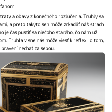
zťahom.
traty a obavy z konečného rozlúčenia. Truhly sa
ami, a preto takýto sen môže zrkadliť náš strach
no je čas pustiť sa niečoho starého, čo nám už
om. Truhla v sne nás môže viesť k reflexii o tom,
ipravení nechať za sebou.