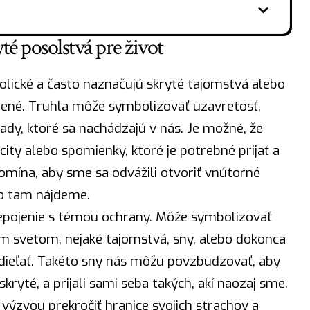
té posolstvá pre život
lické a často naznačujú skryté tajomstvá alebo
lené. Truhla môže symbolizovať uzavretosť,
dy, ktoré sa nachádzajú v nás. Je možné, že
ity alebo spomienky, ktoré je potrebné prijať a
mína, aby sme sa odvážili otvoriť vnútorné
čo tam nájdeme.
repojenie s témou ochrany. Môže symbolizovať
ím svetom, nejaké tajomstvá, sny, alebo dokonca
zdieľať. Takéto sny nás môžu povzbudzovať, aby
kryté, a prijali sami seba takých, akí naozaj sme.
 výzvou prekročiť hranice svojich strachov a