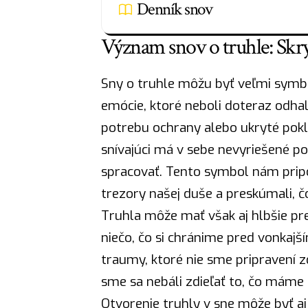
Denník snov
Význam snov o truhle: Skry
Sny o truhle môžu byť veľmi symbo
emócie, ktoré neboli doteraz odha
potrebu ochrany alebo ukryté pokla
snívajúci má v sebe nevyriešené poc
spracovať. Tento symbol nám pripo
trezory našej duše a preskúmali, 
Truhla môže mať však aj hlbšie p
niečo, čo si chránime pred vonkajš
traumy, ktoré nie sme pripravení 
sme sa nebáli zdieľať to, čo máme s
Otvorenie truhly v sne môže byť aj