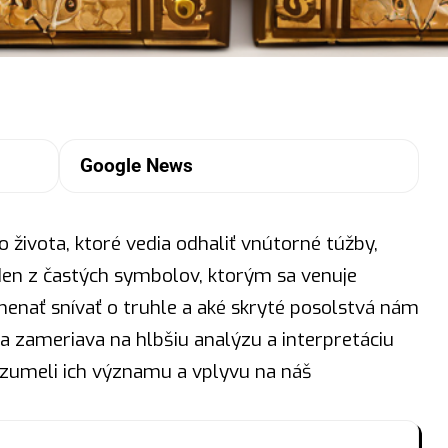
Google News
 života, ktoré vedia odhaliť vnútorné túžby,
den z častých
symbolov
, ktorým sa venuje
menať snívať o truhle a aké skryté posolstvá nám
sa zameriava na hlbšiu analýzu a interpretáciu
ozumeli ich významu a vplyvu na náš