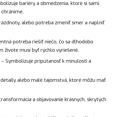
olizuje bariéry a obmedzenia, ktoré si sami
i chránime.
prázdnoty, alebo potreba zmeniť smer a naplniť
ntná potreba riešiť niečo, čo sa dlhodobo
om živote musí byť rýchlo vyriešené.
– Symbolizuje pripútanosť k minulosti a
 detaily alebo malé tajomstvá, ktoré môžu mať
transformácia a objavovanie krásnych, skrytých