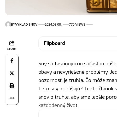
BY
VYKLAD SNOV
2024.08.08.
770 VIEWS
Flipboard
SHARE
Sny sú fascinujúcou súčasťou nášho
obavy a nevyriešené problémy. Je
pozornosť, je truhla. Čo môže zna
tieto sny prinášajú? Tento článok 
snov o truhle, aby sme lepšie por
každodenný život.