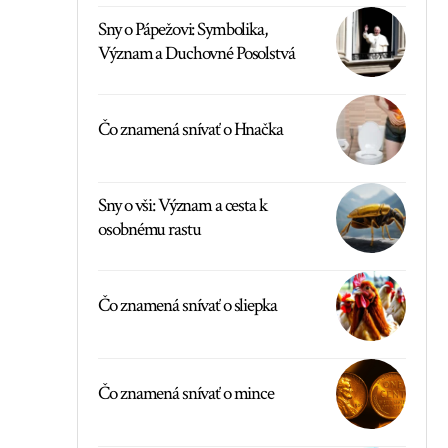
Sny o Pápežovi: Symbolika,
Význam a Duchovné Posolstvá
Čo znamená snívať o Hnačka
Sny o vši: Význam a cesta k
osobnému rastu
Čo znamená snívať o sliepka
Čo znamená snívať o mince