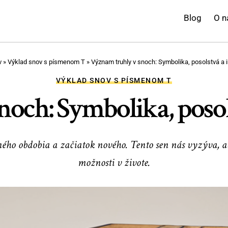
Blog
O n
v
»
Výklad snov s písmenom T
»
Význam truhly v snoch: Symbolika, posolstvá a 
VÝKLAD SNOV S PÍSMENOM T
och: Symbolika, posol
ho obdobia a začiatok nového. Tento sen nás vyzýva, aby
možnosti v živote.