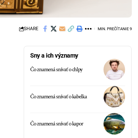
SHARE
MIN. PREČÍTANIE 9
Sny a ich významy
Čo znamená snívať o chlpy
Čo znamená snívať o kabelka
Čo znamená snívať o kapor