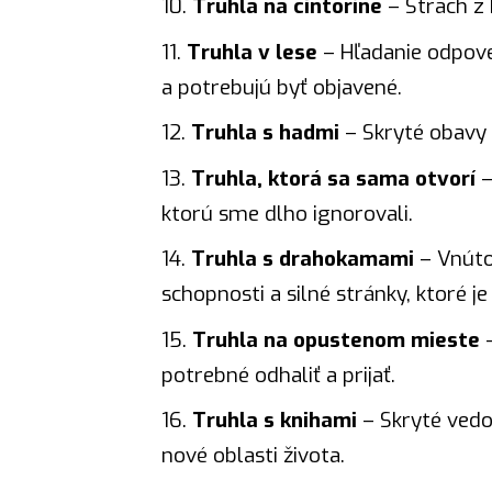
Truhla na cintoríne
– Strach z 
Truhla v lese
– Hľadanie odpove
a potrebujú byť objavené.
Truhla s hadmi
– Skryté obavy a
Truhla, ktorá sa sama otvorí
–
ktorú sme dlho ignorovali.
Truhla s drahokamami
– Vnút
schopnosti a silné stránky, ktoré je
Truhla na opustenom mieste
–
potrebné odhaliť a prijať.
Truhla s knihami
– Skryté vedo
nové oblasti života.