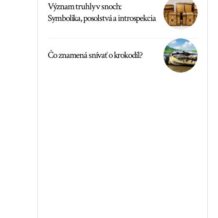
Význam truhly v snoch:
Symbolika, posolstvá a introspekcia
Čo znamená snívať o krokodíl?