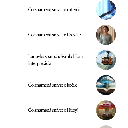
Čo znamená snívať o mŕtvola
Čo znamená snívať o Dievča?
Lanovka v snoch: Symbolika a
interpretácia
Čo znamená snívať o kočík
Čo znamená snívať o Huby?