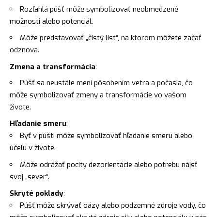
Rozľahlá púšť môže symbolizovať neobmedzené
možnosti alebo potenciál.
Môže predstavovať „čistý list“, na ktorom môžete začať
odznova.
Zmena a transformácia
:
Púšť sa neustále mení pôsobením vetra a počasia, čo
môže symbolizovať zmeny a transformácie vo vašom
živote.
Hľadanie smeru
:
Byť v púšti môže symbolizovať hľadanie smeru alebo
účelu v živote.
Môže odrážať pocity dezorientácie alebo potrebu nájsť
svoj „sever“.
Skryté poklady
:
Púšť môže skrývať oázy alebo podzemné zdroje vody, čo