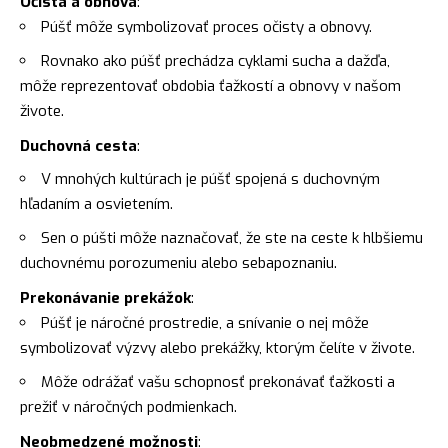
Očista a obnova
:
Púšť môže symbolizovať proces očisty a obnovy.
Rovnako ako púšť prechádza cyklami sucha a dažďa,
môže reprezentovať obdobia ťažkostí a obnovy v našom
živote.
Duchovná cesta
:
V mnohých kultúrach je púšť spojená s duchovným
hľadaním a osvietením.
Sen o púšti môže naznačovať, že ste na ceste k hlbšiemu
duchovnému porozumeniu alebo sebapoznaniu.
Prekonávanie prekážok
:
Púšť je náročné prostredie, a snívanie o nej môže
symbolizovať výzvy alebo prekážky, ktorým čelíte v živote.
Môže odrážať vašu schopnosť prekonávať ťažkosti a
prežiť v náročných podmienkach.
Neobmedzené možnosti
: