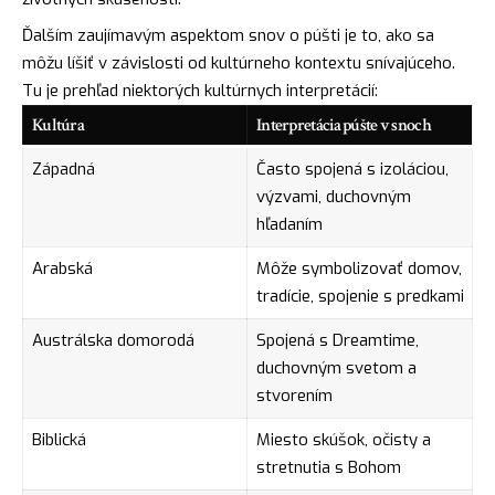
Ďalším zaujímavým aspektom snov o púšti je to, ako sa
môžu líšiť v závislosti od kultúrneho kontextu snívajúceho.
Tu je prehľad niektorých kultúrnych interpretácií:
Kultúra
Interpretácia púšte v snoch
Západná
Často spojená s izoláciou,
výzvami, duchovným
hľadaním
Arabská
Môže symbolizovať domov,
tradície, spojenie s predkami
Austrálska domorodá
Spojená s Dreamtime,
duchovným svetom a
stvorením
Biblická
Miesto skúšok, očisty a
stretnutia s Bohom