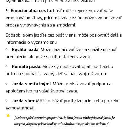
symbolizovať túžbu po slobode a nezávislosti.
Emocionálna cesta
: Púšť môže reprezentovať vaše
emocionálne stavy, pričom jazda cez ňu môže symbolizovať
proces vyrovnávania sa s emóciami.
Spôsob, akým jazdíte cez púšť v sne, môže poskytnúť ďalšie
informácie o význame snu:
Rýchla jazda
: Môže naznačovať, že sa snažíte uniknúť
pred niečím alebo že sa cítite tlačení v živote.
Pomalá jazda
: Môže symbolizovať opatrnosť alebo
potrebu spomaliť a zamyslieť sa nad svojím životom.
Jazda s ostatnými
: Môže predstavovať podporu a
spoločenstvo na vašej životnej ceste.
Jazda sám
: Môže odrážať pocity izolácie alebo potrebu
samostatnosti.
Jazda cez púšť v sne nám pripomína, že život je cesta plná výziev a objavov. Je
to výzva, aby sme pokračovali vpred s odvahou a vytrvalosťou, vedomí si