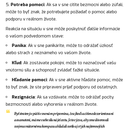
Potreba pomoci
: Ak sa v sne cítite bezmocní alebo zúfalí,
môže to byť znak, že potrebujete požiadať o pomoc alebo
podporu v reálnom živote.
Reakcia na situáciu v sne môže poskytnúť ďalšie informácie
o vašom podvedomom stave:
Panika
: Ak v sne panikárite, môže to odrážať úzkosť
alebo strach z neznámeho vo vašom živote.
Kľud
: Ak zostávate pokojní, môže to naznačovať vašu
vnútornú silu a schopnosť zvládať ťažké situácie.
Hľadanie pomoci
: Ak v sne aktívne hľadáte pomoc, môže
to byť znak, že ste pripravení prijať podporu od ostatných.
Rezignácia
: Ak sa vzdávate, môže to odrážať pocity
bezmocnosti alebo vyhorenia v reálnom živote.
Byť stratený v púšti v sne nám pripomína, že aj keď sa cítime dezorientovaní
a osamotení, máme v sebe silu nájsť cestu. Je to výzva, aby sme dôverovali
svojmu vnútornému kompasu a hľadali
svetlo
aj v tých najtemnejších