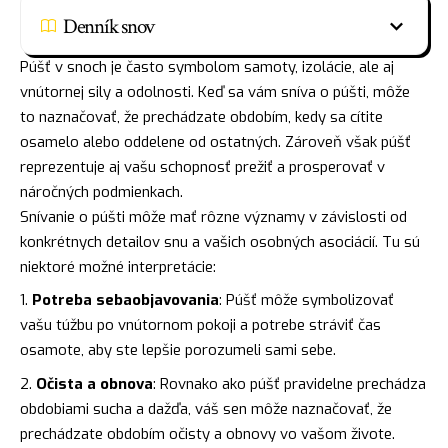
Denník snov
Púšť v snoch je často symbolom samoty, izolácie, ale aj
vnútornej sily a odolnosti. Keď sa vám sníva o púšti, môže
to naznačovať, že prechádzate obdobím, kedy sa cítite
osamelo alebo oddelene od ostatných. Zároveň však púšť
reprezentuje aj vašu schopnosť prežiť a prosperovať v
náročných podmienkach.
Snívanie o púšti môže mať rôzne významy v závislosti od
konkrétnych detailov snu a vašich osobných asociácií. Tu sú
niektoré možné interpretácie:
Potreba sebaobjavovania
: Púšť môže symbolizovať
vašu túžbu po vnútornom pokoji a potrebe stráviť čas
osamote, aby ste lepšie porozumeli sami sebe.
Očista a obnova
: Rovnako ako púšť pravidelne prechádza
obdobiami sucha a dažďa, váš sen môže naznačovať, že
prechádzate obdobím očisty a obnovy vo vašom živote.