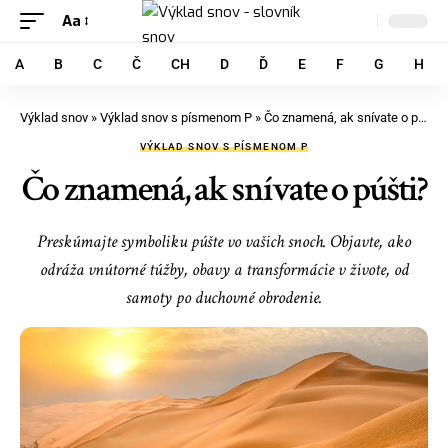
Aa
A
B
C
Č
CH
D
Ď
E
F
G
H
Výklad snov
»
Výklad snov s písmenom P
»
Čo znamená, ak snívate o púšti?
VÝKLAD SNOV S PÍSMENOM P
Čo znamená, ak snívate o púšti?
Preskúmajte symboliku púšte vo vašich snoch. Objavte, ako
odráža vnútorné túžby, obavy a transformácie v živote, od
samoty po duchovné obrodenie.