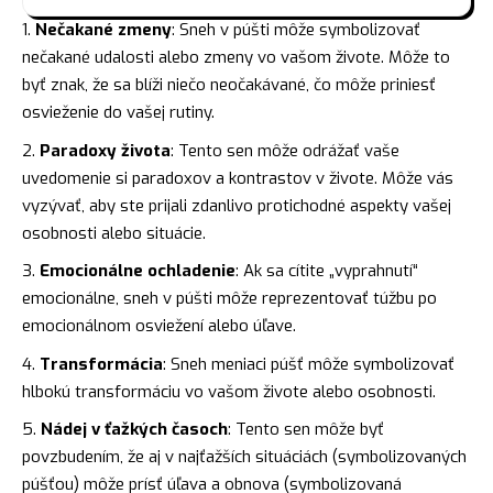
Nečakané zmeny
: Sneh v púšti môže symbolizovať
nečakané udalosti alebo zmeny vo vašom živote. Môže to
byť znak, že sa blíži niečo neočakávané, čo môže priniesť
osvieženie do vašej rutiny.
Paradoxy života
: Tento sen môže odrážať vaše
uvedomenie si paradoxov a kontrastov v živote. Môže vás
vyzývať, aby ste prijali zdanlivo protichodné aspekty vašej
osobnosti alebo situácie.
Emocionálne ochladenie
: Ak sa cítite „vyprahnutí“
emocionálne, sneh v púšti môže reprezentovať túžbu po
emocionálnom osviežení alebo úľave.
Transformácia
: Sneh meniaci púšť môže symbolizovať
hlbokú transformáciu vo vašom živote alebo osobnosti.
Nádej v ťažkých časoch
: Tento sen môže byť
povzbudením, že aj v najťažších situáciách (symbolizovaných
púšťou) môže prísť úľava a obnova (symbolizovaná