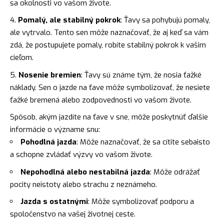
sa okolnosti vo vašom živote.
Pomalý, ale stabilný pokrok
: Ťavy sa pohybujú pomaly,
ale vytrvalo. Tento sen môže naznačovať, že aj keď sa vám
zdá, že postupujete pomaly, robíte stabilný pokrok k vašim
cieľom.
Nosenie bremien
: Ťavy sú známe tým, že nosia ťažké
náklady. Sen o jazde na ťave môže symbolizovať, že nesiete
ťažké bremená alebo zodpovednosti vo vašom živote.
Spôsob, akým jazdíte na ťave v sne, môže poskytnúť ďalšie
informácie o význame snu:
Pohodlná jazda
: Môže naznačovať, že sa cítite sebaisto
a schopne zvládať výzvy vo vašom živote.
Nepohodlná alebo nestabilná jazda
: Môže odrážať
pocity neistoty alebo strachu z neznámeho.
Jazda s ostatnými
: Môže symbolizovať podporu a
spoločenstvo na vašej životnej ceste.