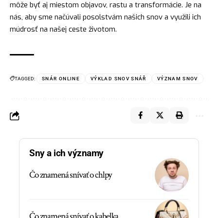
môže byť aj miestom objavov, rastu a transformácie. Je na
nás, aby sme načúvali posolstvám našich snov a využili ich
múdrosť na našej ceste životom.
TAGGED:
SNÁR ONLINE
VÝKLAD SNOV SNÁŘ
VÝZNAM SNOV
Sny a ich významy
Čo znamená snívať o chlpy
Čo znamená snívať o kabelka