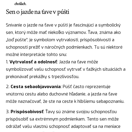
chvíľach.
Sen o jazde na ťave v púšti
Snívanie o jazde na ťave v púšti je fascinujúci a symbolický
sen, ktorý môže mať niekoľko významov. Ťava, známa ako
„loď púšte“, je symbolom vytrvalosti, prispôsobivosti a
schopnosti prežiť v náročných podmienkach. Tu sú niektoré
možné interpretácie tohto snu:
Vytrvalosť a odolnosť
: Jazda na ťave môže
symbolizovať vašu schopnosť vytrvať v ťažkých situáciách a
prekonávať prekážky s trpezlivosťou.
Cesta sebaobjavovania
: Púšť často reprezentuje
vnútornú cestu alebo duchovné hľadanie, a jazda na ťave
môže naznačovať, že ste na ceste k hlbšiemu sebapoznaniu.
Prispôsobivosť
: Ťavy sú známe svojou schopnosťou
prispôsobiť sa extrémnym podmienkam. Tento sen môže
odrážať vašu vlastnú schopnosť adaptovať sa na meniace