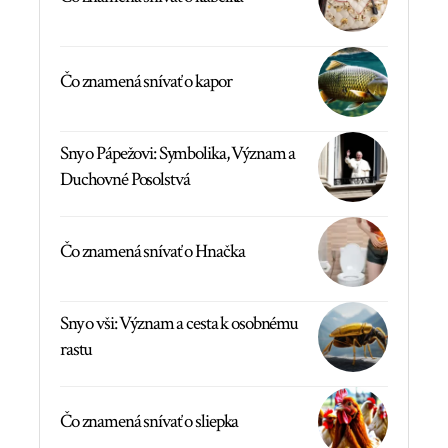
Čo znamená snívať o kapor
Sny o Pápežovi: Symbolika, Význam a
Duchovné Posolstvá
Čo znamená snívať o Hnačka
Sny o vši: Význam a cesta k osobnému
rastu
Čo znamená snívať o sliepka