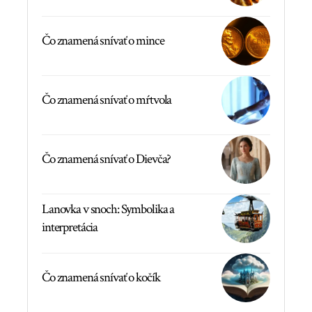
Čo znamená snívať o mince
Čo znamená snívať o mŕtvola
Čo znamená snívať o Dievča?
Lanovka v snoch: Symbolika a
interpretácia
Čo znamená snívať o kočík