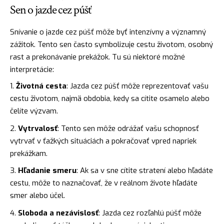
Sen o jazde cez púšť
Snívanie o jazde cez púšť môže byť intenzívny a významný
zážitok. Tento sen často symbolizuje cestu životom, osobný
rast a prekonávanie prekážok. Tu sú niektoré možné
interpretácie:
Životná cesta
: Jazda cez púšť môže reprezentovať vašu
cestu životom, najmä obdobia, kedy sa cítite osamelo alebo
čelíte výzvam.
Vytrvalosť
: Tento sen môže odrážať vašu schopnosť
vytrvať v ťažkých situáciách a pokračovať vpred napriek
prekážkam.
Hľadanie smeru
: Ak sa v sne cítite stratení alebo hľadáte
cestu, môže to naznačovať, že v reálnom živote hľadáte
smer alebo účel.
Sloboda a nezávislosť
: Jazda cez rozľahlú púšť môže