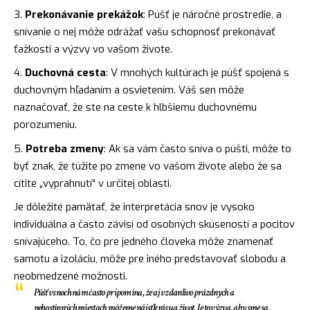
Prekonávanie prekážok
: Púšť je náročné prostredie, a
snívanie o nej môže odrážať vašu schopnosť prekonávať
ťažkosti a výzvy vo vašom živote.
Duchovná cesta
: V mnohých kultúrach je púšť spojená s
duchovným hľadaním a osvietením. Váš sen môže
naznačovať, že ste na ceste k hlbšiemu duchovnému
porozumeniu.
Potreba zmeny
: Ak sa vám často sníva o púšti, môže to
byť znak, že túžite po zmene vo vašom živote alebo že sa
cítite „vyprahnutí“ v určitej oblasti.
Je dôležité pamätať, že interpretácia snov je vysoko
individuálna a často závisí od osobných skúseností a pocitov
snívajúceho. To, čo pre jedného človeka môže znamenať
samotu a izoláciu, môže pre iného predstavovať slobodu a
neobmedzené možnosti.
Púšť v snoch nám často pripomína, že aj v zdanlivo prázdnych a
nehostinných miestach môžeme nájsť krásu a život. Je to výzva, aby sme sa