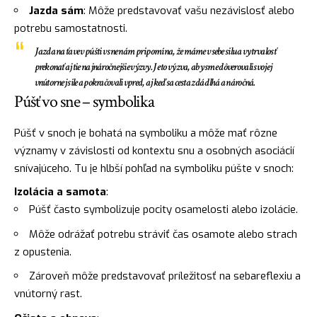
Jazda sám
: Môže predstavovať vašu nezávislosť alebo
potrebu samostatnosti.
Jazda na ťave v púšti v sne nám pripomína, že máme v sebe silu a vytrvalosť
prekonať aj tie najnáročnejšie výzvy. Je to výzva, aby sme dôverovali svojej
vnútornej sile a pokračovali vpred, aj keď sa cesta zdá dlhá a náročná.
Púšť vo sne – symbolika
Púšť v snoch je bohatá na symboliku a môže mať rôzne
významy v závislosti od kontextu snu a osobných asociácií
snívajúceho. Tu je hlbší pohľad na symboliku púšte v snoch:
Izolácia a samota
:
Púšť často symbolizuje pocity osamelosti alebo izolácie.
Môže odrážať potrebu stráviť čas osamote alebo strach
z opustenia.
Zároveň môže predstavovať príležitosť na sebareflexiu a
vnútorný rast.