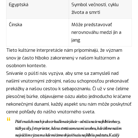
Egyptská
Symbol večnosti, cyklu
života a smrti
Čínska
Môže predstavovať
nerovnováhu medzi jin a
jang
Tieto kultúrne interpretácie nám pripomínajú, že
význam
snov
je často hlboko zakorenený v našom kultúrnom a
osobnom kontexte.
Snívanie o púšti nás vyzýva, aby sme sa zamysleli nad
našimi vnútornými zdrojmi, našou schopnosťou prekonávať
prekážky a našou cestou k sebapoznaniu. Či už v sne čelíme
piesočnej búrke, objavujeme oázu alebo jednoducho kráčame
nekonečnými dunami, každý aspekt snu nám môže poskytnúť
cenné pohľady do nášho vnútorného sveta.
Púšť v našich snoch je ako zrkadlo našej duše – odráža naše najhlbšie obavy,
túžby a sily. Je to priestor, kde sa stretávame sami so sebou, kde čelíme našim
najväčším výzvam a kde môžeme objaviť našu najhlbšiu podstatu. Každý