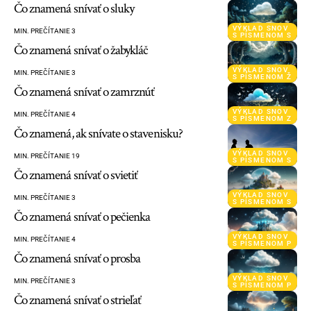
Čo znamená snívať o sluky
VÝKLAD SNOV
MIN. PREČÍTANIE 3
S PÍSMENOM S
Čo znamená snívať o žabykláč
VÝKLAD SNOV
MIN. PREČÍTANIE 3
S PÍSMENOM Ž
Čo znamená snívať o zamrznúť
VÝKLAD SNOV
MIN. PREČÍTANIE 4
S PÍSMENOM Z
Čo znamená, ak snívate o stavenisku?
VÝKLAD SNOV
MIN. PREČÍTANIE 19
S PÍSMENOM S
Čo znamená snívať o svietiť
VÝKLAD SNOV
MIN. PREČÍTANIE 3
S PÍSMENOM S
Čo znamená snívať o pečienka
VÝKLAD SNOV
MIN. PREČÍTANIE 4
S PÍSMENOM P
Čo znamená snívať o prosba
VÝKLAD SNOV
MIN. PREČÍTANIE 3
S PÍSMENOM P
Čo znamená snívať o strieľať