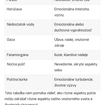
Horúčava
Emocionálna intenzita,
výzvy
Nedostatok vody
Emocionálna alebo
duchovná vyprahnutosť
Oáza
Úľava, nádej, vnútorné
zdroje
Fatamorgána
Ilúzie, klamlivé nádeje
Nočná púšť
Nevedomie, skryté aspekty
seba
Púštna búrka
Emocionálne turbulencie,
životné výzvy
Táto tabuľka nám pomáha vidieť, ako rôzne aspekty púšte
môžu odrážať rôzne aspekty nášho vnútorného sveta a
životných skúseností.