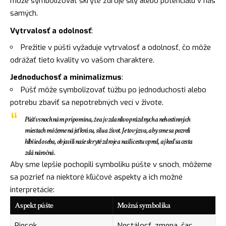
môže symbolizovať skryté zdroje sily alebo potenciálu v nás
samých.
Vytrvalosť a odolnosť
:
Prežitie v púšti vyžaduje vytrvalosť a odolnosť, čo môže
odrážať tieto kvality vo vašom charaktere.
Jednoduchosť a minimalizmus
:
Púšť môže symbolizovať túžbu po jednoduchosti alebo
potrebu zbaviť sa nepotrebných vecí v živote.
Púšť v snoch nám pripomína, že aj v zdanlivo prázdnych a nehostinných
miestach môžeme nájsť krásu, silu a život. Je to výzva, aby sme sa pozreli
hlbšie do seba, objavili naše skryté zdroje a našli cestu vpred, aj keď sa cesta
zdá náročná.
Aby sme lepšie pochopili symboliku púšte v snoch, môžeme
sa pozrieť na niektoré kľúčové aspekty a ich možné
interpretácie:
Aspekt púšte
Možná symbolika
Piesok
Nestálosť, zmena, čas