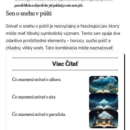
pozreli hlbšie a objavili skryté poklady v nás samých.
Sen o snehu v púšti
Snívať o snehu v púšti je nezvyčajný a fascinujúci jav, ktorý
môže mať hlboký symbolický význam. Tento sen spája dva
zdanlivo protichodné elementy – horúcu, suchú púšť a
chladný, vlhký sneh. Táto kombinácia môže naznačovať:
Viac Čítať
Čo znamená snívať o zábava
Čo znamená snívať o síra
Čo znamená snívať o parochňa