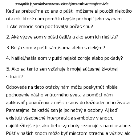
sen o púšti je pozvánkou na cestu sebaobjavovania a transformácie.
Keď sa prebudíme zo sna o púšti, môžeme si položiť niekoľko
otázok, ktoré nám pomôžu lepšie pochopiť jeho význam:
Aké emócie som pociťoval/a počas snu?
Aké výzvy som v púšti čelil/a a ako som ich riešil/a?
Bol/a som v púšti sám/sama alebo s niekým?
Našiel/našla som v púšti nejaké zdroje alebo poklady?
Ako sa tento sen vzťahuje k mojej súčasnej životnej
situácii?
Odpovede na tieto otázky nám môžu poskytnúť hlbšie
pochopenie nášho vnútorného sveta a pomôcť nám
aplikovať ponaučenia z našich snov do každodenného života.
Pamätajme, že každý sen je jedinečný a osobný. Aj keď
existujú všeobecné interpretácie
symbolov
v snoch,
najdôležitejšie je, ako tieto symboly rezonujú s nami osobne.
Púšť v našich snoch môže byť miestom strachu a výziev, ale