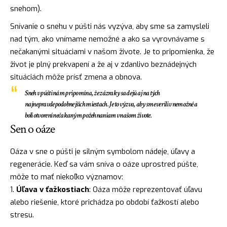
snehom).
Snívanie o snehu v púšti nás vyzýva, aby sme sa zamysleli
nad tým, ako vnímame nemožné a ako sa vyrovnávame s
nečakanými situáciami v našom živote. Je to pripomienka, že
život je plný prekvapení a že aj v zdanlivo beznádejných
situáciách môže prísť zmena a obnova.
Sneh v púšti nám pripomína, že zázraky sa dejú aj na tých
najnepravdepodobnejších miestach. Je to výzva, aby sme verili v nemožné a
boli otvorení nečakaným požehnaniam v našom živote.
Sen o oáze
Oáza v sne o púšti je silným symbolom nádeje, úľavy a
regenerácie. Keď sa vám sníva o oáze uprostred púšte,
môže to mať niekoľko významov:
Úľava v ťažkostiach
: Oáza môže reprezentovať úľavu
alebo riešenie, ktoré prichádza po období ťažkostí alebo
stresu.