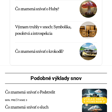
Čo znamená snívať o Huby?
Význam truhly v snoch: Symbolika,
posolstvá a introspekcia
Čo znamená snívať o krokodíl?
Podobné výklady snov
Čo znamená snívať o Podstrelit
VÝKLAD SNOV
MIN. PREČÍTANIE 3
S PÍSMENOM P
Čo znamená snívať o sluch