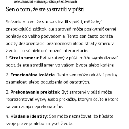
toho, že každá míľa nás približuje k nášmu cieľu.
Sen o tom, že ste sa stratili v púšti
Snívanie o tom, že ste sa stratili v púšti, môže byť
znepokojujúci zážitok, ale zároveň môže poskytnúť cenné
pohľady do vášho podvedomia. Tento sen často odráža
pocity dezorientácie, bezmocnosti alebo straty smeru v
živote. Tu sú niektoré možné interpretácie:
Strata smeru
: Byť stratený v púšti môže symbolizovať
pocit, že ste stratili smer vo vašom živote alebo kariére.
Emocionálna izolácia
: Tento sen môže odrážať pocity
osamelosti alebo odcudzenia od ostatných.
Prekonávanie prekážok
: Byť stratený v púšti môže
reprezentovať výzvy alebo prekážky, ktorým čelíte a ktoré
sa vám zdajú neprekonateľné.
Hľadanie identity
: Sen môže naznačovať, že hľadáte
svoje pravé ja alebo zmysel života.