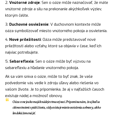
Vnútorné zdroje
: Sen o oáze môže naznačovať, že máte
vnútorné zdroje a
silu
na prekonanie akýchkoľvek výziev,
ktorým čelíte.
Duchovné osvieženie
: V duchovnom kontexte môže
oáza symbolizovať miesto vnútorného pokoja a osvietenia.
Nové príležitosti
: Oáza môže predstavovať nové
príležitosti alebo vzťahy, ktoré sa objavia v čase, keď ich
najviac potrebujete.
Sebareflexia
: Sen o oáze môže byť výzvou na
sebareflexiu a hľadanie vnútorného pokoja.
Ak sa vám sníva o oáze, môže to byť znak, že vaše
podvedomie vás vedie k zdroju úľavy alebo riešenia vo
vašom živote. Je to pripomienka, že aj v najťažších časoch
existuje nádej a možnosť obnovy.
Oáza v sne je ako maják nádeje v tmavej noci. Pripomína nám, že aj keď sa
cítime stratení v púšti života, vždy existuje miesto osvieženia a obnovy, ak ho
len dokážeme nájsť.