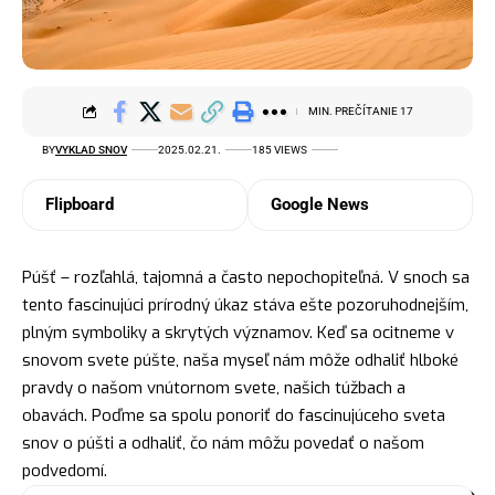
MIN. PREČÍTANIE 17
BY
VYKLAD SNOV
2025.02.21.
185 VIEWS
Flipboard
Google News
Púšť – rozľahlá, tajomná a často nepochopiteľná. V snoch sa
tento fascinujúci prírodný úkaz stáva ešte pozoruhodnejším,
plným symboliky a skrytých významov. Keď sa ocitneme v
snovom svete púšte, naša myseľ nám môže odhaliť hlboké
pravdy o našom vnútornom svete, našich túžbach a
obavách. Poďme sa spolu ponoriť do fascinujúceho sveta
snov o púšti a odhaliť, čo nám môžu povedať o našom
podvedomí.