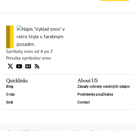
Symboly snov od A po Z
Príručka symbolov snov
Quicklinks
About US
Blog
Zásady ochrany osobných údajov
O nás
Podmienky používania
Snár
Contact
Copyright 2025 — Výklad snov - slovník snov. - Kniha snov, Slovník snov, Lexikón snov