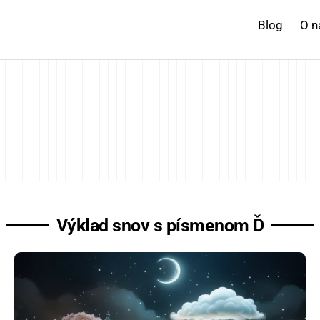
Blog
O n
Výklad snov s písmenom Ď