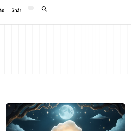
ás
Snár