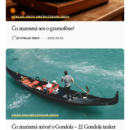
VÝKLAD SNOV SNÁŘ
VÝZNAM SNOV
Čo znamená sen o gramofóne?
BY
VYKLAD SNOV
2025.09.05.
SNÁR ONLINE
VÝZNAM SNOV
Čo znamená snívať o Gondola – 22 Gondola tanker