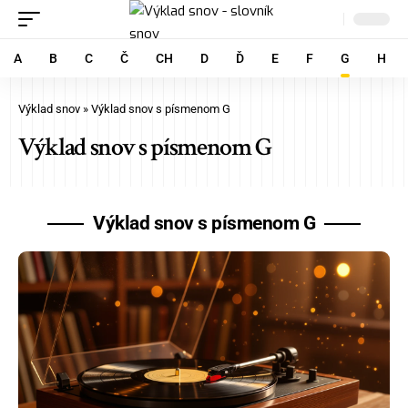
A
B
C
Č
CH
D
Ď
E
F
G
H
Výklad snov
»
Výklad snov s písmenom G
Výklad snov s písmenom G
Výklad snov s písmenom G