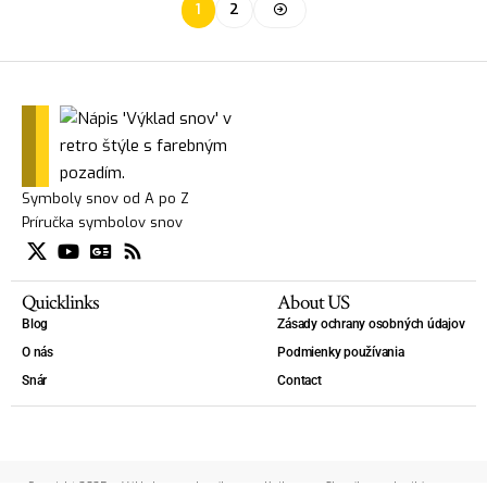
1
2
Symboly snov od A po Z
Príručka symbolov snov
Quicklinks
About US
Blog
Zásady ochrany osobných údajov
O nás
Podmienky používania
Snár
Contact
Copyright 2025 — Výklad snov - slovník snov. - Kniha snov, Slovník snov, Lexikón snov