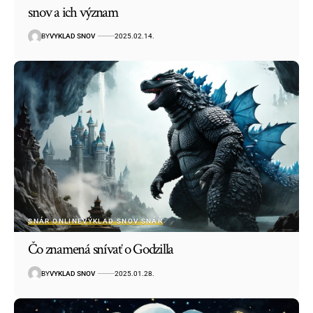
snov a ich význam
BY
VYKLAD SNOV
2025.02.14.
SNÁR ONLINE
VÝKLAD SNOV SNÁŘ
Čo znamená snívať o Godzilla
BY
VYKLAD SNOV
2025.01.28.