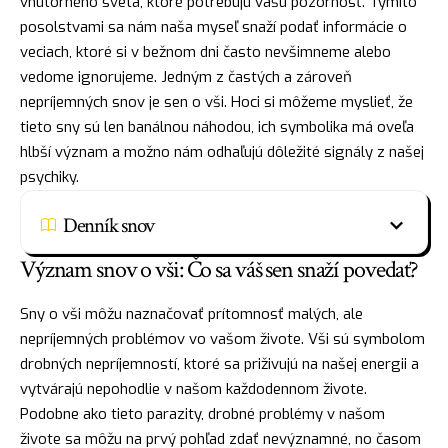
vnútorného sveta, ktoré potrebujú vašu pozornosť. Týmito
posolstvami sa nám naša myseľ snaží podať informácie o
veciach, ktoré si v bežnom dni často nevšimneme alebo
vedome ignorujeme. Jedným z častých a zároveň
nepríjemných snov je sen o vši. Hoci si môžeme myslieť, že
tieto sny sú len banálnou náhodou, ich symbolika má oveľa
hlbší význam a možno nám odhaľujú dôležité signály z našej
psychiky.
Denník snov
Význam snov o vši: Čo sa váš sen snaží povedať?
Sny o vši môžu naznačovať prítomnosť malých, ale
nepríjemných problémov vo vašom živote. Vši sú symbolom
drobných nepríjemností, ktoré sa priživujú na našej energii a
vytvárajú nepohodlie v našom každodennom živote.
Podobne ako tieto parazity, drobné problémy v našom
živote sa môžu na prvý pohľad zdať nevýznamné, no časom