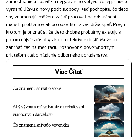
zamestnanie a zbaviť sa negatívneho vplyvu, čo jej prinieslo
výraznú úľavu a nový pocit slobody. Keď pochopíte, čo tieto
sny znamenajú, môžete začať pracovať na odstránení
malých problémov alebo obáv, ktoré vás držia späť. Prvým
krokom je priznať si, že tieto drobné problémy existujú a
potom
nájsť
spôsoby, ako ich efektívne riešiť. Môže to
zahŕňať čas na meditáciu, rozhovor s dôveryhodným
priateľom alebo hľadanie odborného poradenstva.
Viac Čítať
Čo znamená snívať o sobáš
Aký význam má snívanie o rozbaľovaní
vianočných darčekov?
Čo znamená snívať o veverička