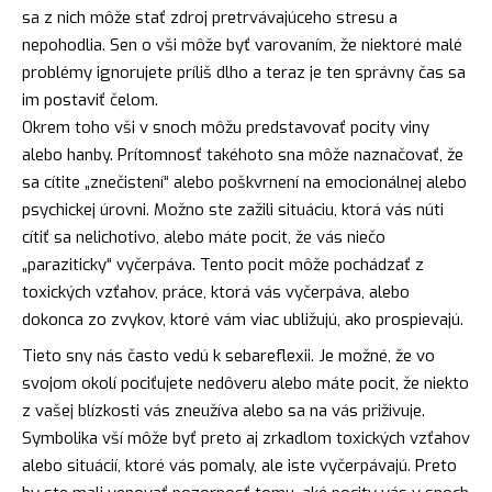
sa z nich môže stať zdroj pretrvávajúceho stresu a
nepohodlia. Sen o vši môže byť varovaním, že niektoré malé
problémy ignorujete príliš dlho a teraz je ten správny čas sa
im postaviť čelom.
Okrem toho vši v snoch môžu predstavovať pocity viny
alebo hanby. Prítomnosť takéhoto sna môže naznačovať, že
sa cítite „znečistení“ alebo poškvrnení na emocionálnej alebo
psychickej úrovni. Možno ste zažili situáciu, ktorá vás núti
cítiť sa nelichotivo, alebo máte pocit, že vás niečo
„paraziticky“ vyčerpáva. Tento pocit môže pochádzať z
toxických vzťahov, práce, ktorá vás vyčerpáva, alebo
dokonca zo zvykov, ktoré vám viac ubližujú, ako prospievajú.
Tieto sny nás často vedú k sebareflexii. Je možné, že vo
svojom okolí pociťujete nedôveru alebo máte pocit, že niekto
z vašej blízkosti vás zneužíva alebo sa na vás priživuje.
Symbolika vší môže byť preto aj zrkadlom toxických vzťahov
alebo situácií, ktoré vás pomaly, ale iste vyčerpávajú. Preto