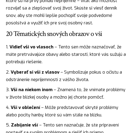
ktoré sú na prvý pohľad nepríjemné – vítať ako možnosť
rozvíjať sa a zlepšovať svoj život. Skúste si viesť denník
snov, aby ste mohli lepšie pochopiť svoje podvedomé
posolstvá a využiť ich pre svoj osobný rast.
20 Tématických snových obrazov o vši
Vidieť vši vo vlasoch
– Tento sen môže naznačovať, že
máte pretrvávajúce obavy alebo starosti, ktoré vás sužujú a
potrebujú riešenie.
Vyberať si vši z vlasov
– Symbolizuje pokus o očistu a
odstránenie nepríjemností z vášho života.
Vši na niekom inom
– Znamená to, že vnímate problémy
v živote blízkej osoby a možno jej chcete pomôcť.
Vši v oblečení
– Môže predstavovať skryté problémy
alebo pocity hanby, ktoré sú vám stále na blízku.
Zabíjanie vší
– Tento sen naznačuje, že ste pripravení
postaviť sa svojim problémom a riešiť ich priamo.