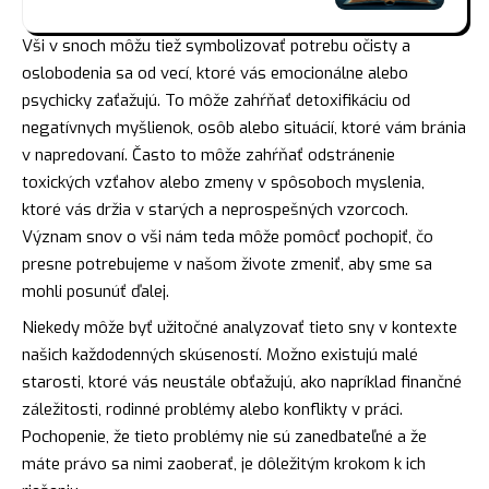
Vši v snoch môžu tiež symbolizovať potrebu očisty a
oslobodenia sa od vecí, ktoré vás emocionálne alebo
psychicky zaťažujú. To môže zahŕňať detoxifikáciu od
negatívnych myšlienok, osôb alebo situácií, ktoré vám bránia
v napredovaní. Často to môže zahŕňať odstránenie
toxických vzťahov alebo zmeny v spôsoboch myslenia,
ktoré vás držia v starých a neprospešných vzorcoch.
Význam snov
o vši nám teda môže pomôcť pochopiť, čo
presne potrebujeme v našom živote zmeniť, aby sme sa
mohli posunúť ďalej.
Niekedy môže byť užitočné analyzovať tieto sny v kontexte
našich každodenných skúseností. Možno existujú malé
starosti, ktoré vás neustále obťažujú, ako napríklad finančné
záležitosti, rodinné problémy alebo konflikty v práci.
Pochopenie, že tieto problémy nie sú zanedbateľné a že
máte právo sa nimi zaoberať, je dôležitým krokom k ich