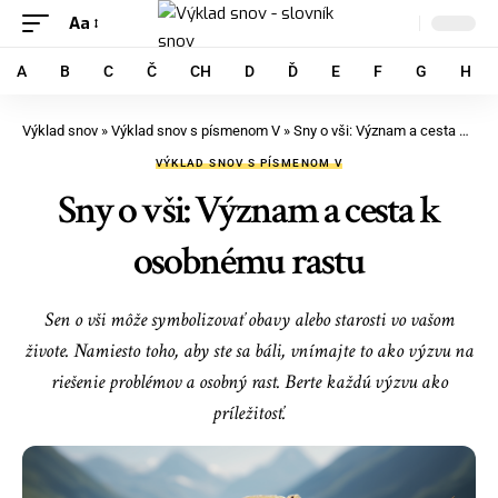
Aa
A
B
C
Č
CH
D
Ď
E
F
G
H
Výklad snov
»
Výklad snov s písmenom V
»
Sny o vši: Význam a cesta k osobnému rastu
VÝKLAD SNOV S PÍSMENOM V
Sny o vši: Význam a cesta k
osobnému rastu
Sen o vši môže symbolizovať obavy alebo starosti vo vašom
živote. Namiesto toho, aby ste sa báli, vnímajte to ako výzvu na
riešenie problémov a osobný rast. Berte každú výzvu ako
príležitosť.