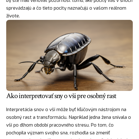
by ste mali venovať pozornosť tomu, aké pocity vás v snoch
sprevádzajú a čo tieto pocity naznačujú o vašom reálnom
živote.
Ako interpretovať sny o vši pre osobný rast
Interpretácia snov o vši môže byť kľúčovým nástrojom na
osobný rast a transformáciu. Napríklad jedna žena snívala o
vši po dlhom období pracovného stresu. Po tom, čo
pochopila význam svojho sna, rozhodla sa zmeniť