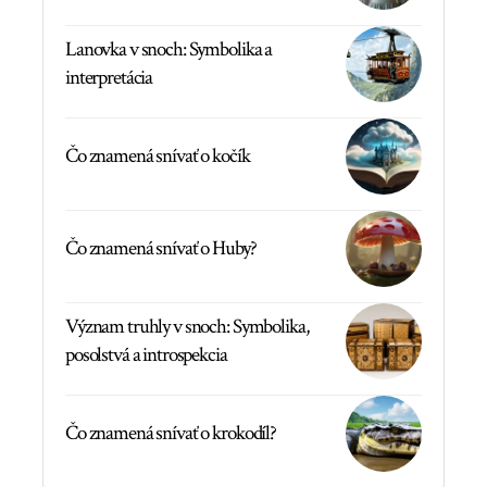
Lanovka v snoch: Symbolika a
interpretácia
Čo znamená snívať o kočík
Čo znamená snívať o Huby?
Význam truhly v snoch: Symbolika,
posolstvá a introspekcia
Čo znamená snívať o krokodíl?