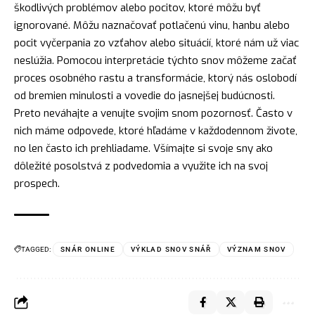
škodlivých problémov alebo pocitov, ktoré môžu byť
ignorované. Môžu naznačovať potlačenú vinu, hanbu alebo
pocit vyčerpania zo vzťahov alebo situácií, ktoré nám už viac
neslúžia. Pomocou interpretácie týchto snov môžeme začať
proces osobného rastu a transformácie, ktorý nás oslobodí
od bremien minulosti a vovedie do jasnejšej budúcnosti.
Preto neváhajte a venujte svojim snom pozornosť. Často v
nich máme odpovede, ktoré hľadáme v každodennom živote,
no len často ich prehliadame. Všímajte si svoje sny ako
dôležité posolstvá z podvedomia a využite ich na svoj
prospech.
TAGGED:
SNÁR ONLINE
VÝKLAD SNOV SNÁŘ
VÝZNAM SNOV