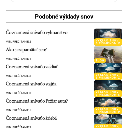
Podobné výklady snov
Čo znamená snívať o vyhnanstvo
VÝKLAD SNOV
MIN. PREČÍTANIE 2
S PÍSMENOM V
Ako si zapamätať sen?
MIN. PREČÍTANIE 11
BLOG
Čo znamená snívať o zakliať
VÝKLAD SNOV
MIN. PREČÍTANIE 3
S PÍSMENOM Z
Čo znamená snívať o stajňa
VÝKLAD SNOV
MIN. PREČÍTANIE 3
S PÍSMENOM S
Čo znamená snívať o Požiar auta?
VÝKLAD SNOV
MIN. PREČÍTANIE 5
S PÍSMENOM P
Čo znamená snívať o žriebä
VÝKLAD SNOV
MIN. PREČÍTANIE 3