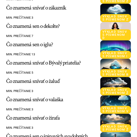
S PÍSMENOM Ž
Čo znamená snívať o zákazník
VÝKLAD SNOV
MIN. PREČÍTANIE 3
S PÍSMENOM Z
Čo znamená sen o dekolte?
VÝKLAD SNOV
S PÍSMENOM
MIN. PREČÍTANIE 7
D
Čo znamená sen o iglu?
VÝKLAD SNOV
MIN. PREČÍTANIE 13
S PÍSMENOM I
Čo znamená snívať o Bývalý priatelia?
VÝKLAD SNOV
MIN. PREČÍTANIE 5
S PÍSMENOM B
Čo znamená snívať o žaluď
VÝKLAD SNOV
MIN. PREČÍTANIE 3
S PÍSMENOM Ž
Čo znamená snívať o valaška
VÝKLAD SNOV
MIN. PREČÍTANIE 3
S PÍSMENOM V
Čo znamená snívať o žirafa
VÝKLAD SNOV
MIN. PREČÍTANIE 3
S PÍSMENOM Ž
Čo znamená sen o špinavých svadobných