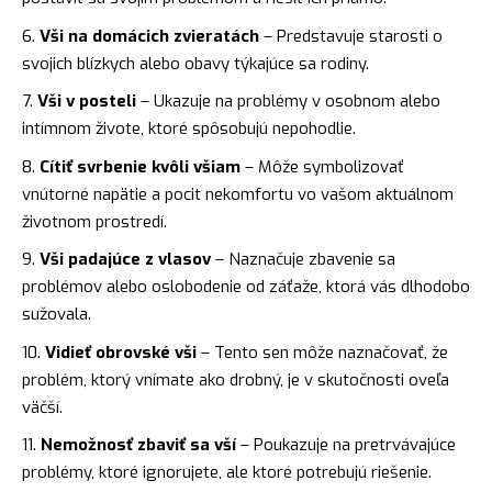
Vši na domácich zvieratách
– Predstavuje starosti o
svojich blízkych alebo obavy týkajúce sa rodiny.
Vši v posteli
– Ukazuje na problémy v osobnom alebo
intímnom živote, ktoré spôsobujú nepohodlie.
Cítiť svrbenie kvôli všiam
– Môže symbolizovať
vnútorné
napätie
a pocit nekomfortu vo vašom aktuálnom
životnom prostredí.
Vši padajúce z vlasov
– Naznačuje zbavenie sa
problémov alebo oslobodenie od záťaže, ktorá vás dlhodobo
sužovala.
Vidieť obrovské vši
– Tento sen môže naznačovať, že
problém, ktorý vnímate ako drobný, je v skutočnosti oveľa
väčší.
Nemožnosť zbaviť sa vší
– Poukazuje na pretrvávajúce
problémy, ktoré ignorujete, ale ktoré potrebujú riešenie.