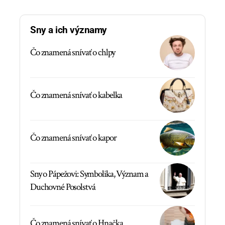
Sny a ich významy
Čo znamená snívať o chlpy
Čo znamená snívať o kabelka
Čo znamená snívať o kapor
Sny o Pápežovi: Symbolika, Význam a
Duchovné Posolstvá
Čo znamená snívať o Hnačka