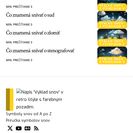
VÝKLAD SNOV
MIN. PREČÍTANIE 3
S PÍSMENOM V
Čo znamená snívať o sud
VÝKLAD SNOV
MIN. PREČÍTANIE 3
S PÍSMENOM S
Čo znamená snívať o zlomiť
VÝKLAD SNOV
MIN. PREČÍTANIE 3
S PÍSMENOM Z
Čo znamená snívať o stenografovať
VÝKLAD SNOV
MIN. PREČÍTANIE 3
S PÍSMENOM S
Symboly snov od A po Z
Príručka symbolov snov