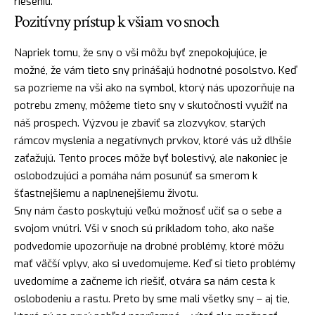
riešeniu.
Pozitívny prístup k všiam vo snoch
Napriek tomu, že sny o vši môžu byť znepokojujúce, je
možné, že vám tieto sny prinášajú hodnotné posolstvo. Keď
sa pozrieme na vši ako na symbol, ktorý nás upozorňuje na
potrebu zmeny, môžeme tieto sny v skutočnosti využiť na
náš prospech. Výzvou je zbaviť sa zlozvykov, starých
rámcov myslenia a negatívnych prvkov, ktoré vás už dlhšie
zaťažujú. Tento proces môže byť bolestivý, ale nakoniec je
oslobodzujúci a pomáha nám posunúť sa smerom k
šťastnejšiemu a naplnenejšiemu životu.
Sny nám často poskytujú veľkú možnosť učiť sa o sebe a
svojom vnútri. Vši v snoch sú príkladom toho, ako naše
podvedomie upozorňuje na drobné problémy, ktoré môžu
mať väčší vplyv, ako si uvedomujeme. Keď si tieto problémy
uvedomíme a začneme ich riešiť, otvára sa nám
cesta
k
oslobodeniu a rastu. Preto by sme mali všetky sny – aj tie,