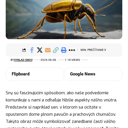
MIN. PREČÍTANIE 9
BY
VYKLAD SNOV
2024.08.08.
1.1K VIEWS
Flipboard
Google News
Sny sú fascinujúcim spôsobom, ako naše podvedomie
komunikuje s nami a odhaľuje hlbšie aspekty nášho vnútra.
Predstavte si napríklad sen, v ktorom sa ocitáte v
opustenom dome plnom pavučín a prachových chumáčov.
Takýto obraz môže symbolizovať zanedbané časti vášho