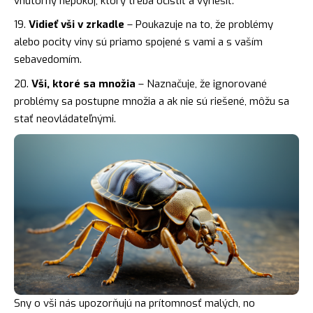
vnútorný nepokoj, ktorý treba očistiť a vyriešiť.
Vidieť vši v zrkadle
– Poukazuje na to, že problémy
alebo pocity viny sú priamo spojené s vami a s vaším
sebavedomím.
Vši, ktoré sa množia
– Naznačuje, že ignorované
problémy sa postupne množia a ak nie sú riešené, môžu sa
stať neovládateľnými.
Sny o vši nás upozorňujú na prítomnosť malých, no