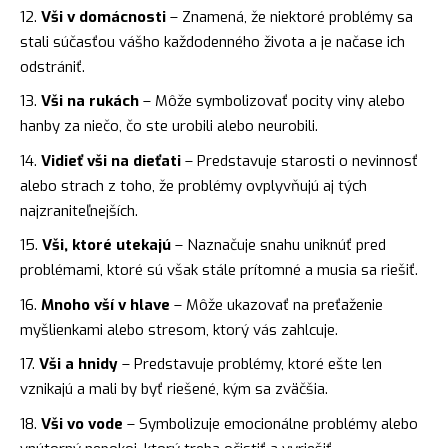
Vši v domácnosti
– Znamená, že niektoré problémy sa
stali súčasťou vášho každodenného života a je načase ich
odstrániť.
Vši na rukách
– Môže symbolizovať pocity viny alebo
hanby za niečo, čo ste urobili alebo neurobili.
Vidieť vši na dieťati
– Predstavuje starosti o nevinnosť
alebo strach z toho, že problémy ovplyvňujú aj tých
najzraniteľnejších.
Vši, ktoré utekajú
– Naznačuje snahu uniknúť pred
problémami, ktoré sú však stále prítomné a musia sa riešiť.
Mnoho vší v hlave
– Môže ukazovať na preťaženie
myšlienkami alebo stresom, ktorý vás zahlcuje.
Vši a hnidy
– Predstavuje problémy, ktoré ešte len
vznikajú a mali by byť riešené, kým sa zväčšia.
Vši vo vode
– Symbolizuje emocionálne problémy alebo