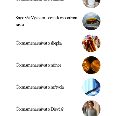
Sny o vši: Význam a cesta k osobnému
rastu
Čo znamená snívať o sliepka
Čo znamená snívať o mince
Čo znamená snívať o mŕtvola
Čo znamená snívať o Dievča?