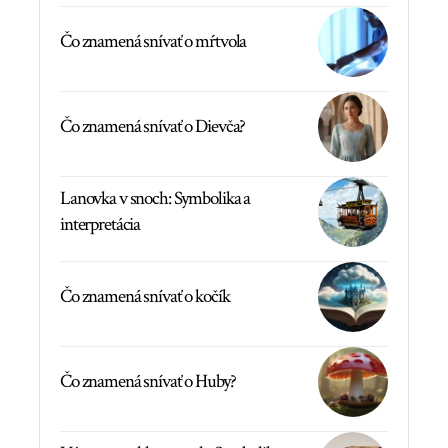
Čo znamená snívať o mŕtvola
Čo znamená snívať o Dievča?
Lanovka v snoch: Symbolika a
interpretácia
Čo znamená snívať o kočík
Čo znamená snívať o Huby?