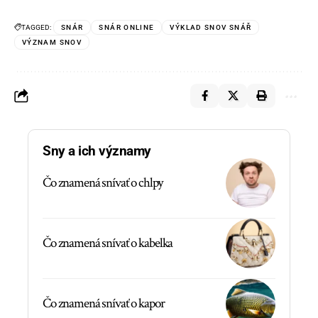
TAGGED:
SNÁR
SNÁR ONLINE
VÝKLAD SNOV SNÁŘ
VÝZNAM SNOV
Sny a ich významy
Čo znamená snívať o chlpy
Čo znamená snívať o kabelka
Čo znamená snívať o kapor