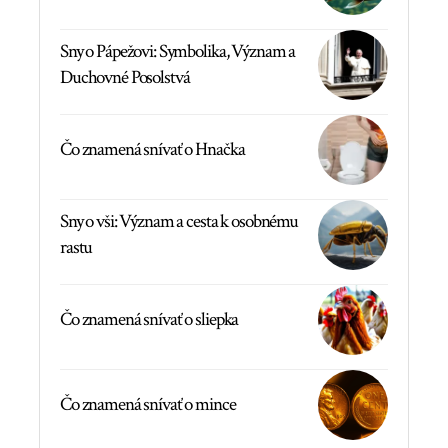
Sny o Pápežovi: Symbolika, Význam a
Duchovné Posolstvá
Čo znamená snívať o Hnačka
Sny o vši: Význam a cesta k osobnému
rastu
Čo znamená snívať o sliepka
Čo znamená snívať o mince