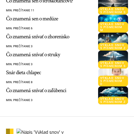
Čo znamená sen o stroskotancovi?
VÝKLAD SNOV
MIN. PREČÍTANIE 11
S PÍSMENOM S
Čo znamená sen o medúze
VÝKLAD SNOV
S PÍSMENOM
MIN. PREČÍTANIE 6
M
Čo znamená snívať o zhorenisko
VÝKLAD SNOV
MIN. PREČÍTANIE 3
S PÍSMENOM Z
Čo znamená snívať o struky
VÝKLAD SNOV
MIN. PREČÍTANIE 3
S PÍSMENOM S
Snár dieta chlapec
VÝKLAD SNOV
S PÍSMENOM
MIN. PREČÍTANIE 8
D
Čo znamená snívať o zaľúbenci
VÝKLAD SNOV
MIN. PREČÍTANIE 3
S PÍSMENOM Z