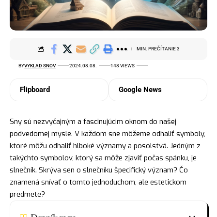
MIN. PREČÍTANIE 3
BY
VYKLAD SNOV
2024.08.08.
148 VIEWS
Flipboard
Google News
Sny sú nezvyčajným a fascinujúcim oknom do našej
podvedomej mysle. V každom sne môžeme odhaliť symboly,
ktoré môžu odhaliť hlboké významy a posolstvá. Jedným z
takýchto
symbolov
, ktorý sa môže zjaviť počas spánku, je
slnečník. Skrýva sen o slnečníku špecifický význam? Čo
znamená snívať o tomto jednoduchom, ale estetickom
predmete?