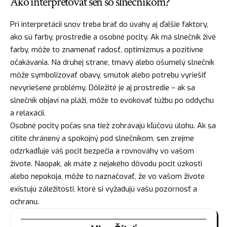
Ako interpretovať sen so slnečníkom?
Pri interpretácii snov treba brať do úvahy aj ďalšie faktory,
ako sú farby, prostredie a osobné pocity. Ak má slnečník živé
farby, môže to znamenať
radosť
, optimizmus a pozitívne
očakávania. Na druhej strane, tmavý alebo ošumelý slnečník
môže symbolizovať obavy, smútok alebo potrebu vyriešiť
nevyriešené problémy. Dôležité je aj prostredie – ak sa
slnečník objaví na pláži, môže to evokovať túžbu po oddychu
a relaxácii.
Osobné pocity počas sna tiež zohrávajú kľúčovú úlohu. Ak sa
cítite chránený a spokojný pod slnečníkom, sen zrejme
odzrkadľuje váš pocit bezpečia a rovnováhy vo vašom
živote.
Naopak
, ak máte z nejakého dôvodu pocit úzkosti
alebo nepokoja, môže to naznačovať, že vo vašom živote
existujú záležitosti, ktoré si vyžadujú vašu pozornosť a
ochranu.