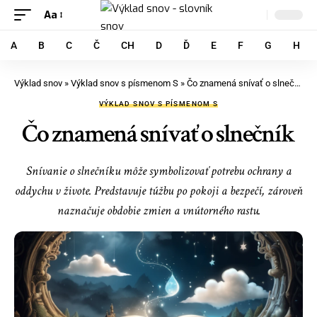
Aa
A
B
C
Č
CH
D
Ď
E
F
G
H
Výklad snov
»
Výklad snov s písmenom S
»
Čo znamená snívať o slnečník
VÝKLAD SNOV S PÍSMENOM S
Čo znamená snívať o slnečník
Snívanie o slnečníku môže symbolizovať potrebu ochrany a
oddychu v živote. Predstavuje túžbu po pokoji a bezpečí, zároveň
naznačuje obdobie zmien a vnútorného rastu.