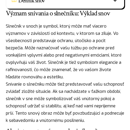
Denník snov
Význam snívania o slnečníku: Výklad snov
Slnečník v snoch je symbol, ktorý môže mať viacero
významov v závislosti od kontextu, v ktorom sa ziluje. Vo
všeobecnosti predstavuje
ochranu
, útočisko a pocit
bezpečia. Môže naznačovať vašu túžbu po ochrane pred
vonkajšími vplyvmi alebo pred negatívnymi emóciami, ktoré
ovplyvňujú váš život. Slnečník je tiež symbolom elegancie a
rafinovanosti, čo môže znamenať, že vo vašom živote
hľadáte rovnováhu a estetiku.
Snívanie o slnečníku môže tiež predstavovať vašu schopnosť
zvládať zložité situácie. Ak sa nachádzate v ťažkom období,
slnečník v sne môže symbolizovať váš vnútorný pokoj a
schopnosť udržať si stabilitu, aj keď nad vami nepríjemne
prší. Tento snový obraz môže byť povzbudzujúci a podnecuje
k sebavedomiu a vnútornému posilneniu.