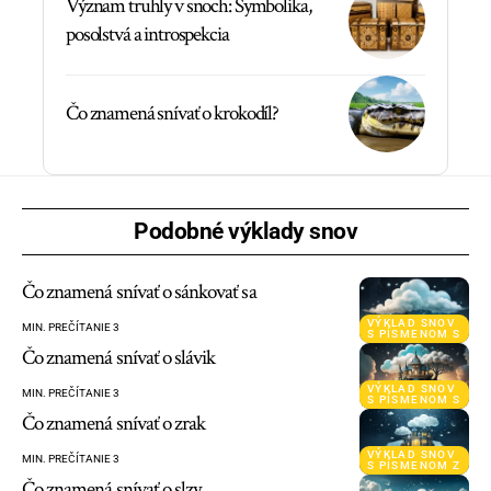
Význam truhly v snoch: Symbolika,
posolstvá a introspekcia
Čo znamená snívať o krokodíl?
Podobné výklady snov
Čo znamená snívať o sánkovať sa
VÝKLAD SNOV
MIN. PREČÍTANIE 3
S PÍSMENOM S
Čo znamená snívať o slávik
VÝKLAD SNOV
MIN. PREČÍTANIE 3
S PÍSMENOM S
Čo znamená snívať o zrak
VÝKLAD SNOV
MIN. PREČÍTANIE 3
S PÍSMENOM Z
Čo znamená snívať o slzy