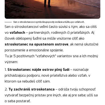
Sen o stroskotancovi symbolizuje pocity izolácie a túžbu po vzťahoch.
Sen o stroskotancovi veľmi často súvisí s tým, ako sa cítiš
vo
vzťahoch
– partnerských, rodinných či priateľských. Aj
človek obklopený ľuďmi sa môže vnútorne cítiť ako
stroskotanec na opustenom ostrove
, ak nemá skutočné
porozumenie a emocionálne spojenie.
Tu je 5 pozitívnych “vzťahových” variantov sna a ich možný
význam:
Stroskotanec nájde ostrov plný ľudí
– naznačuje
prichádzajúcu podporu, nové priateľstvá alebo vzťah, v
ktorom sa nebudeš cítiť sám.
Ty zachrániš stroskotanca
– odráža tvoju schopnosť
vytvárať bezpečný prístav pre iných, ale aj pre seba; učíš sa
o seba postarať.