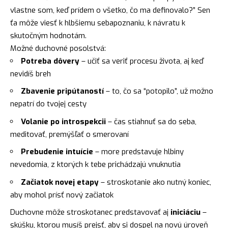
vlastne som, keď prídem o všetko, čo ma definovalo?” Sen
ťa môže viesť k hlbšiemu sebapoznaniu, k návratu k
skutočným hodnotám.
Možné duchovné posolstvá:
Potreba dôvery
– učiť sa veriť procesu života, aj keď
nevidíš breh
Zbavenie pripútaností
– to, čo sa “potopilo”, už možno
nepatrí do tvojej cesty
Volanie po introspekcii
– čas stiahnuť sa do seba,
meditovať, premýšľať o smerovaní
Prebudenie intuície
– more predstavuje hlbiny
nevedomia, z ktorých k tebe prichádzajú vnuknutia
Začiatok novej etapy
– stroskotanie ako nutný koniec,
aby mohol prísť nový začiatok
Duchovne môže stroskotanec predstavovať aj
iniciáciu
–
skúšku, ktorou musíš prejsť, aby si dospel na novú úroveň