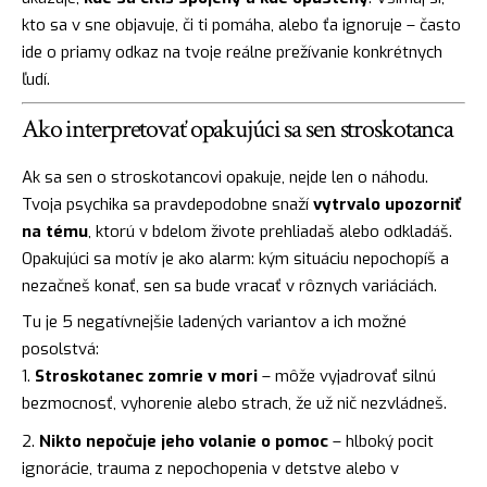
kto sa v sne objavuje, či ti pomáha, alebo ťa ignoruje – často
ide o priamy odkaz na tvoje reálne prežívanie konkrétnych
ľudí.
Ako interpretovať opakujúci sa sen stroskotanca
Ak sa sen o stroskotancovi opakuje, nejde len o náhodu.
Tvoja psychika sa pravdepodobne snaží
vytrvalo upozorniť
na tému
, ktorú v bdelom živote prehliadaš alebo odkladáš.
Opakujúci sa motív je ako alarm: kým situáciu nepochopíš a
nezačneš konať, sen sa bude vracať v rôznych variáciách.
Tu je 5 negatívnejšie ladených variantov a ich možné
posolstvá:
Stroskotanec zomrie v mori
– môže vyjadrovať silnú
bezmocnosť, vyhorenie alebo strach, že už nič nezvládneš.
Nikto nepočuje jeho volanie o pomoc
– hlboký pocit
ignorácie, trauma z nepochopenia v detstve alebo v