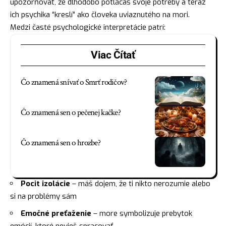
upozorňovať, že dlhodobo potláčaš svoje potreby a teraz
ich psychika “kreslí” ako človeka uviaznutého na mori.
Medzi časté psychologické interpretácie patrí:
Viac Čítať
Čo znamená snívať o Smrť rodičov?
Čo znamená sen o pečenej kačke?
Čo znamená sen o hrozbe?
Pocit izolácie
– máš dojem, že ti nikto nerozumie alebo
si na problémy sám
Emočné preťaženie
– more symbolizuje prebytok