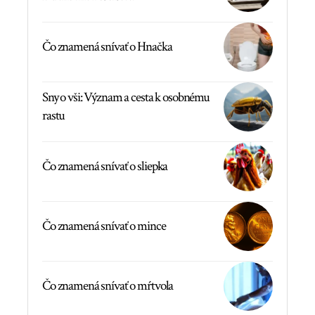
Čo znamená snívať o Hnačka
Sny o vši: Význam a cesta k osobnému
rastu
Čo znamená snívať o sliepka
Čo znamená snívať o mince
Čo znamená snívať o mŕtvola