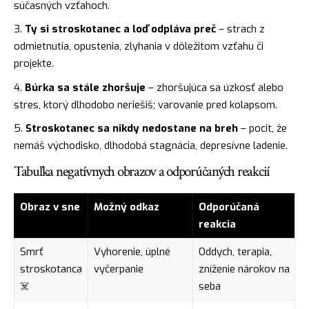
súčasných vzťahoch.
Ty si stroskotanec a loď odpláva preč
– strach z
odmietnutia, opustenia, zlyhania v dôležitom vzťahu či
projekte.
Búrka sa stále zhoršuje
– zhoršujúca sa úzkosť alebo
stres, ktorý dlhodobo neriešiš; varovanie pred kolapsom.
Stroskotanec sa nikdy nedostane na breh
– pocit, že
nemáš východisko, dlhodobá stagnácia, depresívne ladenie.
Tabuľka negatívnych obrazov a odporúčaných reakcií
Obraz v sne
Možný odkaz
Odporúčaná
reakcia
Smrť
Vyhorenie, úplné
Oddych, terapia,
stroskotanca
vyčerpanie
zníženie nárokov na
☠️
seba