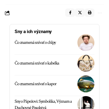
Sny a ich významy
Čo znamená snívať o chlpy
Čo znamená snívať o kabelka
Čo znamená snívať o kapor
Sny o Pápežovi: Symbolika, Význam a
Duchovné Posolstvá