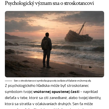
Psychologický význam sna o stroskotancovi
Sen o stroskotancovi symbolizuje pocity izolácie a hľadanie vnútornej sily.
Z psychologického hľadiska môže byť stroskotanec
symbolom tvojej
vnútornej opustenej časti
– napríklad
dieťaťa v tebe, ktoré sa cíti zanedbané, alebo tvojej identity,
ktorá sa stratila v očakávaniach druhých. Sen ťa môže