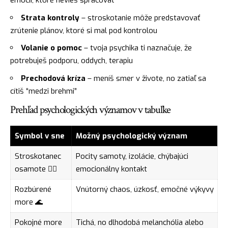
emócií, ktoré nevieš spracovať
Strata kontroly
– stroskotanie môže predstavovať
zrútenie plánov, ktoré si mal pod kontrolou
Volanie o pomoc
– tvoja psychika ti naznačuje, že
potrebuješ podporu, oddych, terapiu
Prechodová kríza
– meníš smer v živote, no zatiaľ sa
cítiš “medzi brehmi”
Prehľad psychologických významov v tabuľke
Symbol v sne
Možný psychologický význam
Stroskotanec
Pocity samoty, izolácie, chýbajúci
osamote 🧍‍♂️
emocionálny kontakt
Rozbúrené
Vnútorný chaos, úzkosť, emočné výkyvy
more 🌊
Pokojné more
Tichá, no dlhodobá melanchólia alebo