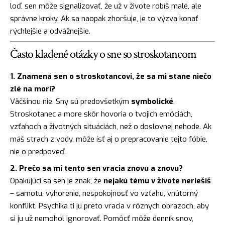
loď, sen môže signalizovať, že už v živote robíš malé, ale
správne kroky. Ak sa naopak zhoršuje, je to výzva konať
rýchlejšie a odvážnejšie.
Často kladené otázky o sne so stroskotancom
1. Znamená sen o stroskotancovi, že sa mi stane niečo
zlé na mori?
Väčšinou nie. Sny sú predovšetkým
symbolické
.
Stroskotanec a more skôr hovoria o tvojich emóciách,
vzťahoch a životných situáciách, než o doslovnej nehode. Ak
máš strach z vody, môže ísť aj o prepracovanie tejto fóbie,
nie o predpoveď.
2. Prečo sa mi tento sen vracia znovu a znovu?
Opakujúci sa sen je znak, že
nejakú tému v živote neriešiš
– samotu, vyhorenie, nespokojnosť vo vzťahu, vnútorný
konflikt. Psychika ti ju preto vracia v rôznych obrazoch, aby
si ju už nemohol ignorovať. Pomôcť môže denník snov,