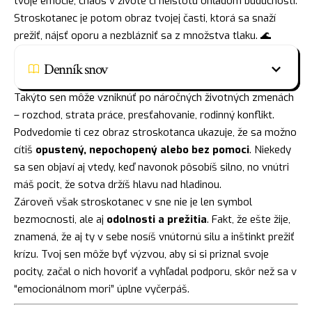
tvoje emócie, chaos v živote či neistotu ohľadom budúcnosti.
Stroskotanec je potom obraz tvojej časti, ktorá sa snaží
prežiť, nájsť oporu a nezblázniť sa z množstva tlaku. 🌊
Denník snov
Takýto sen môže vzniknúť po náročných životných zmenách
– rozchod, strata práce, presťahovanie, rodinný konflikt.
Podvedomie ti cez obraz stroskotanca ukazuje, že sa možno
cítiš
opustený, nepochopený alebo bez pomoci
. Niekedy
sa sen objaví aj vtedy, keď navonok pôsobíš silno, no vnútri
máš pocit, že sotva držíš hlavu nad hladinou.
Zároveň však stroskotanec v sne nie je len symbol
bezmocnosti, ale aj
odolnosti a prežitia
. Fakt, že ešte žije,
znamená, že aj ty v sebe nosíš vnútornú silu a inštinkt prežiť
krízu. Tvoj sen môže byť výzvou, aby si si priznal svoje
pocity, začal o nich hovoriť a vyhľadal podporu, skôr než sa v
“emocionálnom mori” úplne vyčerpáš.