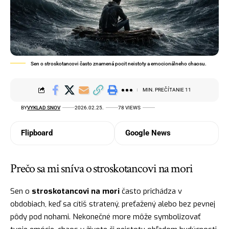
Sen o stroskotancovi často znamená pocit neistoty a emocionálneho chaosu.
MIN. PREČÍTANIE 11
BY
VYKLAD SNOV
2026.02.25.
78 VIEWS
Flipboard
Google News
Prečo sa mi sníva o stroskotancovi na mori
Sen o
stroskotancovi na mori
často prichádza v
obdobiach, keď sa cítiš stratený, preťažený alebo bez pevnej
pôdy pod nohami. Nekonečné more môže symbolizovať