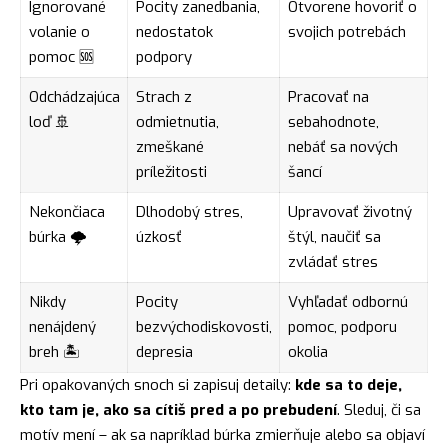
Ignorované
Pocity zanedbania,
Otvorene hovoriť o
volanie o
nedostatok
svojich potrebách
pomoc 🆘
podpory
Odchádzajúca
Strach z
Pracovať na
loď 🚢
odmietnutia,
sebahodnote,
zmeškané
nebáť sa nových
príležitosti
šancí
Nekončiaca
Dlhodobý stres,
Upravovať životný
búrka 🌩️
úzkosť
štýl, naučiť sa
zvládať stres
Nikdy
Pocity
Vyhľadať odbornú
nenájdený
bezvýchodiskovosti,
pomoc, podporu
breh 🏝️
depresia
okolia
Pri opakovaných snoch si zapisuj detaily:
kde sa to deje,
kto tam je, ako sa cítiš pred a po prebudení
. Sleduj, či sa
motív mení – ak sa napríklad búrka zmierňuje alebo sa objaví