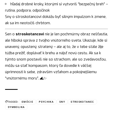
hľadaj drobné kroky, ktorými si vytvoríš “bezpečný breh” –
rutina, podpora, odpočinok
Sny o stroskotancovi dokážu byť silným impulzom k zmene,
ak sa im neotočíš chrbtom.
Sen o
stroskotancovi
nie je len pochmúrny obraz nešťastia,
ale hlboká správa z tvojho vnútorného sveta. Ukazuje, kde si
unavený, opustený, stratený – ale aj to, že v tebe stále žije
túžba prežiť, doplávať k brehu a nájsť novú cestu. Ak sa k
týmto snom postavíš nie so strachom, ale so zvedavosťou,
môžu sa stať kompasom, ktorý ťa dovedie k väčšej
úprimnosti k sebe, zdravším vzťahom a pokojnejšiemu
“vnútornému moru”. 🌊✨
TAGGED:
EMÓCIE
PSYCHIKA
SNY
STROSKOTANEC
SYMBOLIKA