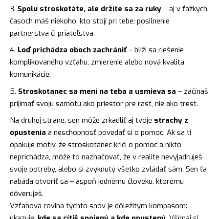
Spolu stroskotáte, ale držíte sa za ruky
– aj v ťažkých
časoch máš niekoho, kto stojí pri tebe; posilnenie
partnerstva či priateľstva.
Loď prichádza oboch zachrániť
– blíži sa riešenie
komplikovaného vzťahu, zmierenie alebo nová kvalita
komunikácie.
Stroskotanec sa mení na teba a usmieva sa
– začínaš
prijímať svoju samotu ako priestor pre rast, nie ako trest.
Na druhej strane, sen môže zrkadliť aj tvoje
strachy z
opustenia
a neschopnosť povedať si o pomoc. Ak sa ti
opakuje motív, že stroskotanec kričí o pomoc a nikto
neprichádza, môže to naznačovať, že v realite nevyjadruješ
svoje potreby, alebo si zvyknutý všetko zvládať sám. Sen ťa
nabáda otvoriť sa – aspoň jednému človeku, ktorému
dôveruješ.
Vzťahová rovina týchto snov je dôležitým kompasom:
ukazuje,
kde sa cítiš spojený a kde opustený
. Všímaj si,