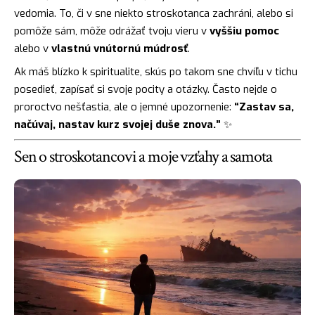
vedomia. To, či v sne niekto stroskotanca zachráni, alebo si
pomôže sám, môže odrážať tvoju vieru v
vyššiu pomoc
alebo v
vlastnú vnútornú múdrosť
.
Ak máš blízko k spiritualite, skús po takom sne chvíľu v tichu
posedieť, zapísať si svoje pocity a otázky. Často nejde o
proroctvo nešťastia, ale o jemné upozornenie:
“Zastav sa,
načúvaj, nastav kurz svojej duše znova.”
✨
Sen o stroskotancovi a moje vzťahy a samota