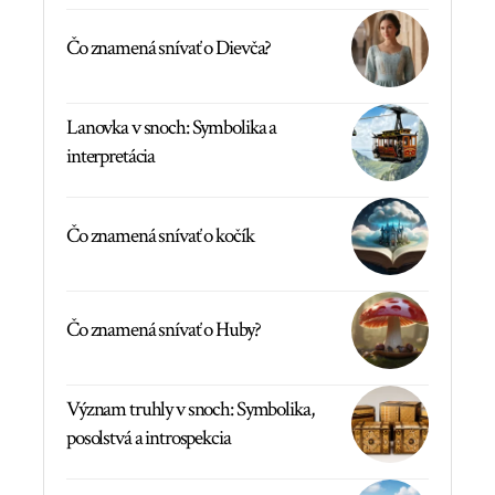
Čo znamená snívať o Dievča?
Lanovka v snoch: Symbolika a
interpretácia
Čo znamená snívať o kočík
Čo znamená snívať o Huby?
Význam truhly v snoch: Symbolika,
posolstvá a introspekcia