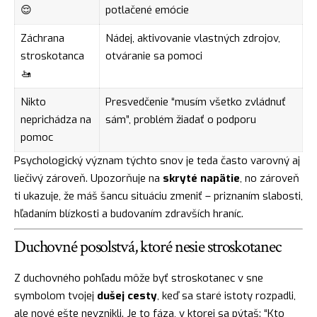
😌
potlačené emócie
Záchrana
Nádej, aktivovanie vlastných zdrojov,
stroskotanca
otváranie sa pomoci
🚤
Nikto
Presvedčenie “musím všetko zvládnuť
neprichádza na
sám”, problém žiadať o podporu
pomoc
Psychologický význam týchto snov je teda často varovný aj
liečivý zároveň. Upozorňuje na
skryté napätie
, no zároveň
ti ukazuje, že máš šancu situáciu zmeniť – priznaním slabosti,
hľadaním blízkosti a budovaním zdravších hraníc.
Duchovné posolstvá, ktoré nesie stroskotanec
Z duchovného pohľadu môže byť stroskotanec v sne
symbolom tvojej
dušej cesty
, keď sa staré istoty rozpadli,
ale nové ešte nevznikli. Je to fáza, v ktorej sa pýtaš: “Kto