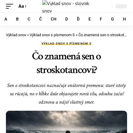
Aa
A
B
C
Č
CH
D
Ď
E
F
G
H
Výklad snov
»
Výklad snov s písmenom S
»
Čo znamená sen o stroskotancovi?
VÝKLAD SNOV S PÍSMENOM S
Čo znamená sen o
stroskotancovi?
Sen o stroskotancovi naznačuje vnútornú premenu: staré istoty
sa rúcajú, no v hĺbke duše objavujete novú silu, odvahu začať
odznova a nájsť vlastný smer.