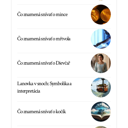
Čo znamená snívať o mince
Čo znamená snívať o mŕtvola
Čo znamená snívať o Dievča?
Lanovka v snoch: Symbolika a
interpretácia
Čo znamená snívať o kočík