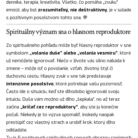
denníka, terapia, kreativita. Všetko, čo pomáha „zvuku“
emócií, aby bol
zrozumiteľný, nie deštruktívny
, je v súlade
s pozitívnym posolstvom tohto sna. 💬
Spirituálny význam sna o hlasnom reproduktore
Zo spirituálneho pohľadu môže byť hlasný reproduktor v sne
symbolom
„volania duše“ alebo „volania vesmíru“
, ktoré
už nemôžete ignorovať. Niečo v živote vás silno nabáda k
zmene – môže ísť o povolanie, vzťah, životný štýl či
duchovnú cestu. Hlasný zvuk v sne tak predstavuje
intenzívne posolstvo
, ktoré potrebuje vašu pozornosť.
Často ide o situáciu, keď ste dlhodobo ignorovali svoju
intuíciu. Duša vám možno už dlho „šepkala“, no až teraz
začína
„kričať cez reproduktory“
, aby ste ju konečne
počuli. Niekedy je to výzva spomaliť, inokedy naopak
prestúpiť cez vlastný strach a urobiť krok, ktorý dlho
odkladáte.
Tu je 5 pozitívnych spirituálnych snových obrazov spojených