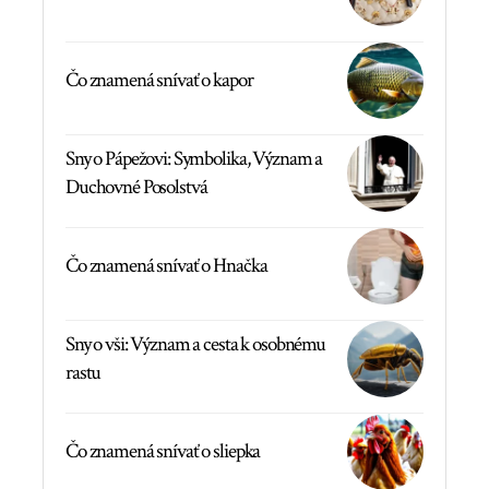
Čo znamená snívať o kapor
Sny o Pápežovi: Symbolika, Význam a
Duchovné Posolstvá
Čo znamená snívať o Hnačka
Sny o vši: Význam a cesta k osobnému
rastu
Čo znamená snívať o sliepka