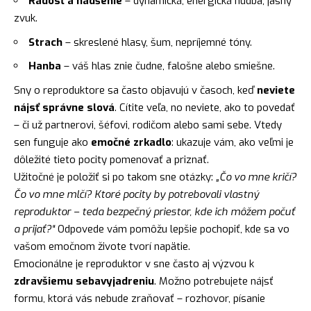
Radosť a nadšenie
– dynamická, energická hudba, jasný
zvuk.
Strach
– skreslené hlasy, šum, nepríjemné tóny.
Hanba
– váš hlas znie čudne, falošne alebo smiešne.
Sny o reproduktore sa často objavujú v časoch, keď
neviete
nájsť správne slová
. Cítite veľa, no neviete, ako to povedať
– či už partnerovi, šéfovi, rodičom alebo sami sebe. Vtedy
sen funguje ako
emočné zrkadlo
: ukazuje vám, ako veľmi je
dôležité tieto pocity pomenovať a priznať.
Užitočné je položiť si po takom sne otázky:
„Čo vo mne kričí?
Čo vo mne mlčí? Ktoré pocity by potrebovali vlastný
reproduktor – teda bezpečný priestor, kde ich môžem počuť
a prijať?“
Odpovede vám pomôžu lepšie pochopiť, kde sa vo
vašom emočnom živote tvorí napätie.
Emocionálne je reproduktor v sne často aj výzvou k
zdravšiemu sebavyjadreniu
. Možno potrebujete nájsť
formu, ktorá vás nebude zraňovať – rozhovor, písanie