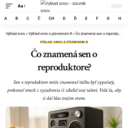
Aa
A
B
C
Č
CH
D
Ď
E
F
G
H
Výklad snov
»
Výklad snov s písmenom R
»
Čo znamená sen o reproduktore?
VÝKLAD SNOV S PÍSMENOM R
Čo znamená sen o
reproduktore?
Sen o reproduktore môže znamenať túžbu byť vypočutý,
prekonať strach z vyjadrenia či zdieľať svoj talent. Volá ťa, aby
si dal hlas svojim snom.