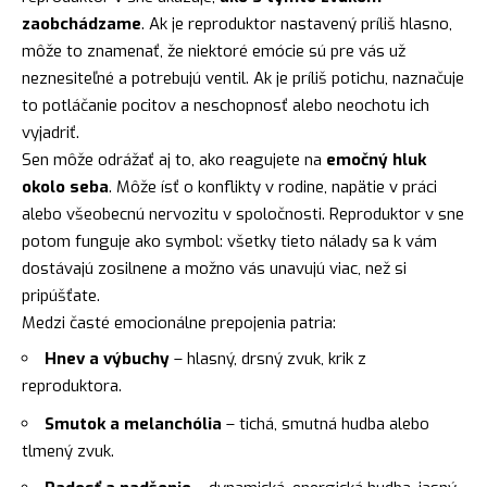
zaobchádzame
. Ak je reproduktor nastavený príliš hlasno,
môže to znamenať, že niektoré emócie sú pre vás už
neznesiteľné a potrebujú ventil. Ak je príliš potichu, naznačuje
to potláčanie pocitov a neschopnosť alebo neochotu ich
vyjadriť.
Sen môže odrážať aj to, ako reagujete na
emočný hluk
okolo seba
. Môže ísť o konflikty v rodine, napätie v práci
alebo všeobecnú nervozitu v spoločnosti. Reproduktor v sne
potom funguje ako symbol: všetky tieto nálady sa k vám
dostávajú zosilnene a možno vás unavujú viac, než si
pripúšťate.
Medzi časté emocionálne prepojenia patria:
Hnev a výbuchy
– hlasný, drsný zvuk, krik z
reproduktora.
Smutok a melanchólia
– tichá, smutná hudba alebo
tlmený zvuk.