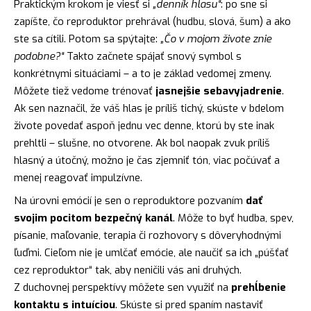
Praktickým krokom je viesť si
„denník hlasu“
: po sne si
zapíšte, čo reproduktor prehrával (hudbu, slová, šum) a ako
ste sa cítili. Potom sa spýtajte:
„Čo v mojom živote znie
podobne?“
Takto začnete spájať snový symbol s
konkrétnymi situáciami – a to je základ vedomej zmeny.
Môžete tiež vedome trénovať
jasnejšie sebavyjadrenie
.
Ak sen naznačil, že váš hlas je príliš tichý, skúste v bdelom
živote povedať aspoň jednu vec denne, ktorú by ste inak
prehltli – slušne, no otvorene. Ak bol naopak zvuk príliš
hlasný a útočný, možno je čas zjemniť tón, viac počúvať a
menej reagovať impulzívne.
Na úrovni emócií je sen o reproduktore pozvaním
dať
svojim pocitom bezpečný kanál
. Môže to byť hudba, spev,
písanie, maľovanie, terapia či rozhovory s dôveryhodnými
ľuďmi. Cieľom nie je umlčať emócie, ale naučiť sa ich „púšťať
cez reproduktor“ tak, aby neničili vás ani druhých.
Z duchovnej perspektívy môžete sen využiť na
prehĺbenie
kontaktu s intuíciou
. Skúste si pred spaním nastaviť