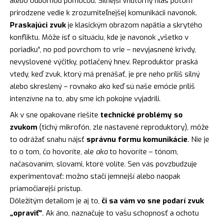
alebo odbornou pomocou. Silnejší vnútorný hlas potom
prirodzene vedie k zrozumiteľnejšej komunikácii navonok.
Praskajúci zvuk
je klasickým obrazom napätia a skrytého
konfliktu. Môže ísť o situáciu, kde je navonok „všetko v
poriadku“, no pod povrchom to vrie – nevyjasnené krivdy,
nevyslovené výčitky, potlačený hnev. Reproduktor praská
vtedy, keď zvuk, ktorý má prenášať, je pre neho príliš silný
alebo skreslený – rovnako ako keď sú naše emócie príliš
intenzívne na to, aby sme ich pokojne vyjadrili.
Ak v sne opakovane riešite
technické problémy so
zvukom
(tichý mikrofón, zle nastavené reproduktory), môže
to odrážať snahu nájsť
správnu formu komunikácie
. Nie je
to o tom, čo hovoríte, ale
ako
to hovoríte – tónom,
načasovaním, slovami, ktoré volíte. Sen vás povzbudzuje
experimentovať: možno stačí jemnejší alebo naopak
priamočiarejší prístup.
Dôležitým detailom je aj to,
či sa vám vo sne podarí zvuk
„opraviť“
. Ak áno, naznačuje to vašu schopnosť a ochotu