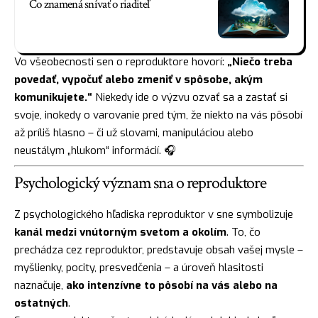
Čo znamená snívať o riaditeľ
Vo všeobecnosti sen o reproduktore hovorí:
„Niečo treba
povedať, vypočuť alebo zmeniť v spôsobe, akým
komunikujete.“
Niekedy ide o výzvu ozvať sa a zastať si
svoje, inokedy o varovanie pred tým, že niekto na vás pôsobí
až príliš hlasno – či už slovami, manipuláciou alebo
neustálym „hlukom“ informácií. 🎧
Psychologický význam sna o reproduktore
Z psychologického hľadiska reproduktor v sne symbolizuje
kanál medzi vnútorným svetom a okolím
. To, čo
prechádza cez reproduktor, predstavuje obsah vašej mysle –
myšlienky, pocity, presvedčenia – a úroveň hlasitosti
naznačuje,
ako intenzívne to pôsobí na vás alebo na
ostatných
.