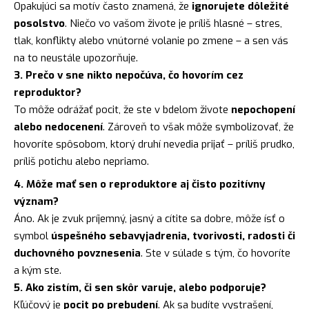
Opakujúci sa motív často znamená, že
ignorujete dôležité
posolstvo
. Niečo vo vašom živote je príliš hlasné – stres,
tlak, konflikty alebo vnútorné volanie po zmene – a sen vás
na to neustále upozorňuje.
3. Prečo v sne nikto nepočúva, čo hovorím cez
reproduktor?
To môže odrážať pocit, že ste v bdelom živote
nepochopení
alebo nedocenení
. Zároveň to však môže symbolizovať, že
hovoríte spôsobom, ktorý druhí nevedia prijať – príliš prudko,
príliš potichu alebo nepriamo.
4. Môže mať sen o reproduktore aj čisto pozitívny
význam?
Áno. Ak je zvuk príjemný, jasný a cítite sa dobre, môže ísť o
symbol
úspešného sebavyjadrenia, tvorivosti, radosti či
duchovného povznesenia
. Ste v súlade s tým, čo hovoríte
a kým ste.
5. Ako zistím, či sen skôr varuje, alebo podporuje?
Kľúčový je
pocit po prebudení
. Ak sa budíte vystrašení,