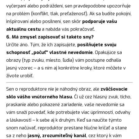
vyčerpaní alebo podráždení, sen pravdepodobne upozorňuje
na problém (konflikt, tlak, preťaženosť). Ak sa budíte pokojní,
inšpirovaní alebo posilnení, sen skôr
podporuje vašu
aktuálnu cestu
a nabáda vás pokračovať.
6. Má zmysel zapisovať si takéto sny?
Určite áno. Tým, že ich zapisujete,
posilňujete svoju
schopnosť „počuť“ vlastné nevedomie
. Opakujúce sa
obrazy (typ zvuku, miesto, ľudia) vám postupne odhalia
jasný vzorec – a s ním aj konkrétne kroky, ktoré môžete v
živote urobiť.
Sen o reproduktore nie je náhodný obraz, ale
zväčšovacie
sklo vášho vnútorného hlasu
. Či už cez hlasný zvuk, ticho,
praskanie alebo pokazené zariadenie, vaše nevedomie sa
vám snaží povedať, kde potrebujete viac úprimnosti, odvahy
a láskavosti – k sebe aj k druhým. Keď sa naučíte týmto
snom načúvať, reproduktor prestane hlučne kričať a stane
sa z neho
jasný, zrozumiteľný kanál
, cez ktorý k vám