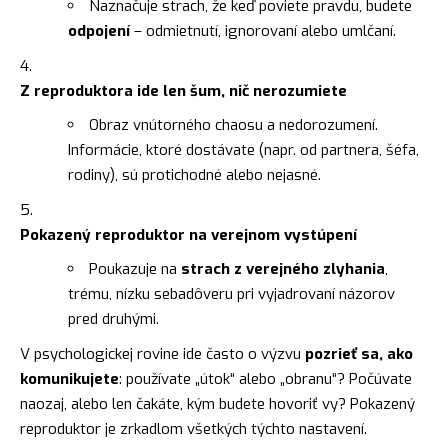
Naznačuje strach, že keď poviete pravdu, budete
odpojení
– odmietnutí, ignorovaní alebo umlčaní.
Z reproduktora ide len šum, nič nerozumiete
Obraz vnútorného chaosu a nedorozumení.
Informácie, ktoré dostávate (napr. od partnera, šéfa,
rodiny), sú protichodné alebo nejasné.
Pokazený reproduktor na verejnom vystúpení
Poukazuje na
strach z verejného zlyhania
,
trému, nízku sebadôveru pri vyjadrovaní názorov
pred druhými.
V psychologickej rovine ide často o výzvu
pozrieť sa, ako
komunikujete
: používate „útok“ alebo „obranu“? Počúvate
naozaj, alebo len čakáte, kým budete hovoriť vy? Pokazený
reproduktor je zrkadlom všetkých týchto nastavení.