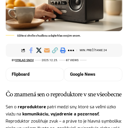
Užite si chvíle s hudbou a dajte hlas svojim snom.
MIN. PREČÍTANIE 24
BY
VYKLAD SNOV
2025.12.25.
87 VIEWS
Flipboard
Google News
Čo znamená sen o reproduktore v sne všeobecne
Sen o
reproduktore
patrí medzi sny, ktoré sa veľmi úzko
viažu na
komunikáciu, vyjadrenie a pozornosť
.
Reproduktor zosilňuje zvuk – a práve to je hlavná symbolika: