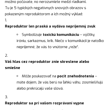
možno počúvate, no nerozumiete medzi riadkami.
Tu je 5 typických negatívnych snových obrazov s
pokazeným reproduktorom a ich možný výklad:
Reproduktor len praská a vydáva nepríjemný zvuk
Symbolizuje
toxickú komunikáciu
– výčitky,
iróniu, sarkazmus, krik. Niečo v komunikácii je natoľko
nepríjemné, že vás to vnútorne „reže“.
Váš hlas cez reproduktor znie skreslene alebo
smiešne
Môže poukazovať na
pocit znehodnotenia
–
máte dojem, že vás berú na ľahkú váhu, zosmiešňujú
alebo prekrúcajú vaše slová.
Reproduktor sa pri vašom rozprávaní vypne