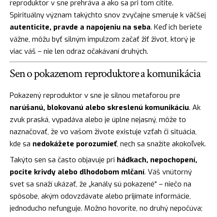
reproduktor v sne prehráva a ako sa pri tom cítite.
Spirituálny význam takýchto snov zvyčajne smeruje k väčšej
autenticite, pravde a napojeniu na seba
. Keď ich beriete
vážne, môžu byť silným impulzom začať žiť život, ktorý je
viac váš – nie len odraz očakávaní druhých.
Sen o pokazenom reproduktore a komunikácia
Pokazený reproduktor v sne je silnou metaforou pre
narúšanú, blokovanú alebo skreslenú komunikáciu
. Ak
zvuk praská, vypadáva alebo je úplne nejasný, môže to
naznačovať, že vo vašom živote existuje vzťah či situácia,
kde sa
nedokážete porozumieť
, nech sa snažíte akokoľvek.
Takýto sen sa často objavuje pri
hádkach, nepochopení,
pocite krivdy alebo dlhodobom mlčaní
. Váš vnútorný
svet sa snaží ukázať, že „kanály sú pokazené“ – niečo na
spôsobe, akým odovzdávate alebo prijímate informácie,
jednoducho nefunguje. Možno hovoríte, no druhý nepočúva;