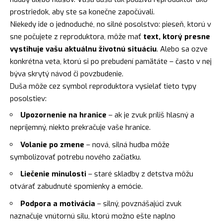
prostriedok, aby ste sa konečne započúvali.
Niekedy ide o jednoduché, no silné posolstvo: pieseň, ktorú v
sne počujete z reproduktora, môže mať
text, ktorý presne
vystihuje vašu aktuálnu životnú situáciu
. Alebo sa ozve
konkrétna veta, ktorú si po prebudení pamätáte – často v nej
býva skrytý návod či povzbudenie.
Duša môže cez symbol reproduktora vysielať tieto typy
posolstiev:
Upozornenie na hranice
– ak je zvuk príliš hlasný a
nepríjemný, niekto prekračuje vaše hranice.
Volanie po zmene
– nová, silná hudba môže
symbolizovať potrebu nového začiatku.
Liečenie minulosti
– staré skladby z detstva môžu
otvárať zabudnuté spomienky a emócie.
Podpora a motivácia
– silný, povznášajúci zvuk
naznačuje vnútornú silu, ktorú možno ešte naplno