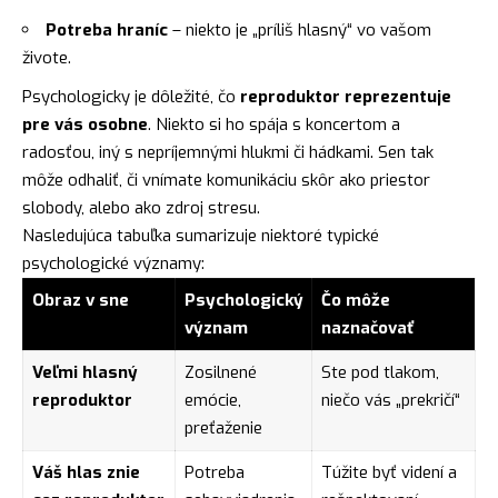
Potreba hraníc
– niekto je „príliš hlasný“ vo vašom
živote.
Psychologicky je dôležité, čo
reproduktor reprezentuje
pre vás osobne
. Niekto si ho spája s koncertom a
radosťou, iný s nepríjemnými hlukmi či hádkami. Sen tak
môže odhaliť, či vnímate komunikáciu skôr ako priestor
slobody, alebo ako zdroj stresu.
Nasledujúca tabuľka sumarizuje niektoré typické
psychologické významy:
Obraz v sne
Psychologický
Čo môže
význam
naznačovať
Veľmi hlasný
Zosilnené
Ste pod tlakom,
reproduktor
emócie,
niečo vás „prekričí“
preťaženie
Váš hlas znie
Potreba
Túžite byť videní a