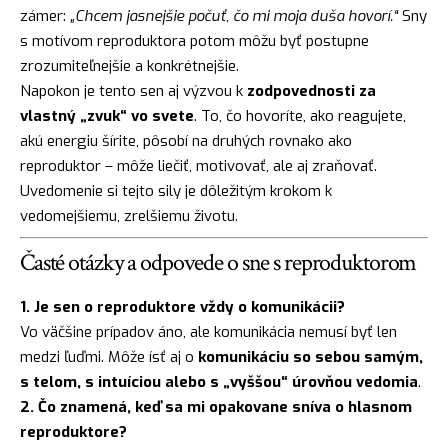
zámer:
„Chcem jasnejšie počuť, čo mi moja duša hovorí.“
Sny
s motívom reproduktora potom môžu byť postupne
zrozumiteľnejšie a konkrétnejšie.
Napokon je tento sen aj výzvou k
zodpovednosti za
vlastný „zvuk“ vo svete
. To, čo hovoríte, ako reagujete,
akú energiu šírite, pôsobí na druhých rovnako ako
reproduktor – môže liečiť, motivovať, ale aj zraňovať.
Uvedomenie si tejto sily je dôležitým krokom k
vedomejšiemu, zrelšiemu životu.
Časté otázky a odpovede o sne s reproduktorom
1. Je sen o reproduktore vždy o komunikácii?
Vo väčšine prípadov áno, ale komunikácia nemusí byť len
medzi ľuďmi. Môže ísť aj o
komunikáciu so sebou samým,
s telom, s intuíciou alebo s „vyššou“ úrovňou vedomia
.
2. Čo znamená, keď sa mi opakovane sníva o hlasnom
reproduktore?