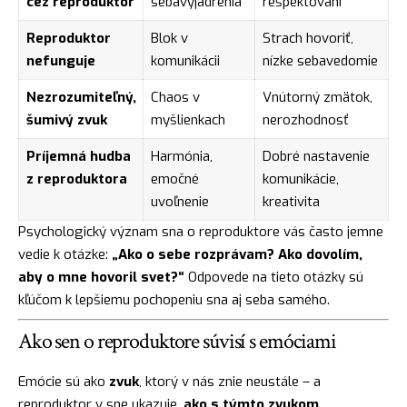
cez reproduktor
sebavyjadrenia
rešpektovaní
Reproduktor
Blok v
Strach hovoriť,
nefunguje
komunikácii
nízke sebavedomie
Nezrozumiteľný,
Chaos v
Vnútorný zmätok,
šumivý zvuk
myšlienkach
nerozhodnosť
Príjemná hudba
Harmónia,
Dobré nastavenie
z reproduktora
emočné
komunikácie,
uvoľnenie
kreativita
Psychologický význam sna o reproduktore vás často jemne
vedie k otázke:
„Ako o sebe rozprávam? Ako dovolím,
aby o mne hovoril svet?“
Odpovede na tieto otázky sú
kľúčom k lepšiemu pochopeniu sna aj seba samého.
Ako sen o reproduktore súvisí s emóciami
Emócie sú ako
zvuk
, ktorý v nás znie neustále – a
reproduktor v sne ukazuje,
ako s týmto zvukom