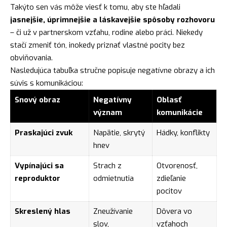
Takýto sen vás môže viesť k tomu, aby ste hľadali
jasnejšie, úprimnejšie a láskavejšie spôsoby rozhovoru
– či už v partnerskom vzťahu, rodine alebo práci. Niekedy
stačí zmeniť tón, inokedy priznať vlastné pocity bez
obviňovania.
Nasledujúca tabuľka stručne popisuje negatívne obrazy a ich
súvis s komunikáciou:
Snový obraz
Negatívny
Oblasť
význam
komunikácie
Praskajúci zvuk
Napätie, skrytý
Hádky, konflikty
hnev
Vypínajúci sa
Strach z
Otvorenosť,
reproduktor
odmietnutia
zdieľanie
pocitov
Skreslený hlas
Zneužívanie
Dôvera vo
slov,
vzťahoch