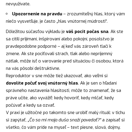
nevyužívate.
Upozornenie na pravdu
– zrozumiteľný hlas, ktorý vám
niečo vysvetľuje, je často „hlas vnútornej múdrosti“.
Dôležitou súčasťou výkladu je
váš pocit počas sna
. Ak ste
sa cítili prijímaní, inšpirovaní alebo pokojní, posolstvo je
pravdepodobne podporné – aj keď vás zároveň tlačí k
zmene. Ak ste pociťovali strach, tlak alebo nepríjemný
nátlak, môže ísť o varovanie pred situáciou či osobou, ktorá
na vás pôsobí deštruktívne.
Reproduktor v sne môže tiež ukazovať, ako veľmi si
dovolíte počuť svoj vnútorný hlas
. Ak je sen o hľadaní
správneho nastavenia hlasitosti, môže to znamenať, že sa
práve učíte, ako vyvážiť: kedy hovoriť, kedy mlčať, kedy
počúvať a kedy sa ozvať.
V praxi je užitočné po takomto sne urobiť malý rituál: v tichu
si zapýtať,
„Čo sa mi moja duša snaží povedať?“
a zapísať si
všetko, čo vám príde na myseľ – text piesne, slová, dojmy.