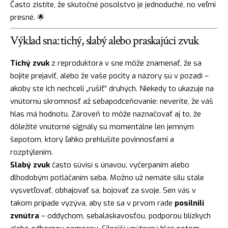
Často zistíte, že skutočné posolstvo je jednoduché, no veľmi
presné. 🌟
Výklad sna: tichý, slabý alebo praskajúci zvuk
Tichý zvuk
z reproduktora v sne môže znamenať, že sa
bojíte prejaviť, alebo že vaše pocity a názory sú v pozadí –
akoby ste ich nechceli „rušiť“ druhých. Niekedy to ukazuje na
vnútornú skromnosť až sebapodceňovanie: neveríte, že váš
hlas má hodnotu. Zároveň to môže naznačovať aj to, že
dôležité vnútorné signály sú momentálne len jemným
šepotom, ktorý ľahko prehlušíte povinnosťami a
rozptýlením.
Slabý zvuk
často súvisí s únavou, vyčerpaním alebo
dlhodobým potláčaním seba. Možno už nemáte silu stále
vysvetľovať, obhajovať sa, bojovať za svoje. Sen vás v
takom prípade vyzýva, aby ste sa v prvom rade
posilnili
zvnútra
– oddychom, sebaláskavosťou, podporou blízkych