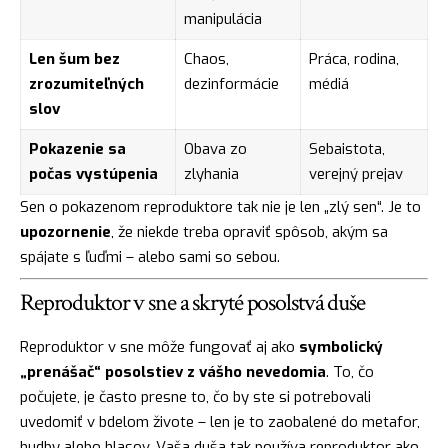
manipulácia
Len šum bez
Chaos,
Práca, rodina,
zrozumiteľných
dezinformácie
médiá
slov
Pokazenie sa
Obava zo
Sebaistota,
počas vystúpenia
zlyhania
verejný prejav
Sen o pokazenom reproduktore tak nie je len „zlý sen“. Je to
upozornenie
, že niekde treba opraviť spôsob, akým sa
spájate s ľuďmi – alebo sami so sebou.
Reproduktor v sne a skryté posolstvá duše
Reproduktor v sne môže fungovať aj ako
symbolický
„prenášač“ posolstiev z vášho nevedomia
. To, čo
počujete, je často presne to, čo by ste si potrebovali
uvedomiť v bdelom živote – len je to zaobalené do metafor,
hudby alebo hlasov. Vaša duša tak používa reproduktor ako