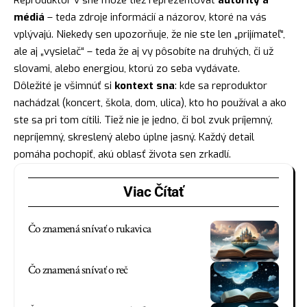
médiá
– teda zdroje informácií a názorov, ktoré na vás
vplývajú. Niekedy sen upozorňuje, že nie ste len „prijímateľ“,
ale aj „vysielač“ – teda že aj vy pôsobíte na druhých, či už
slovami, alebo energiou, ktorú zo seba vydávate.
Dôležité je všimnúť si
kontext sna
: kde sa reproduktor
nachádzal (koncert, škola, dom, ulica), kto ho používal a ako
ste sa pri tom cítili. Tiež nie je jedno, či bol zvuk príjemný,
nepríjemný, skreslený alebo úplne jasný. Každý detail
pomáha pochopiť, akú oblasť života sen zrkadlí.
Viac Čítať
Čo znamená snívať o rukavica
Čo znamená snívať o reč