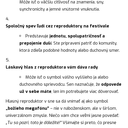
Môže ísť o väčšiu citlivosť na znamenia, sny,
synchronicity a jemné vnútorné vnuknutia.
Spoločný spev ľudí cez reproduktory na festivale
Predstavuje
jednotu, spolupatričnosť a
prepojenie duší
. Ste pripravení patriť do komunity,
ktorá zdieľa podobné hodnoty alebo duchovný smer.
Láskavý hlas z reproduktora vám dáva rady
Môže ísť o symbol vášho vyššieho ja alebo
duchovného sprievodcu. Sen naznačuje, že
odpovede
už v sebe máte
, len im potrebujete viac dôverovať.
Hlasný reproduktor v sne sa dá vnímať aj ako symbol
„božieho megafónu“
– nie v náboženskom, ale v širšom,
univerzálnom zmysle. Niečo vám chce veľmi jasne povedať:
„Tu sa pozri, toto je dôležité!“
Všímajte si preto, čo presne