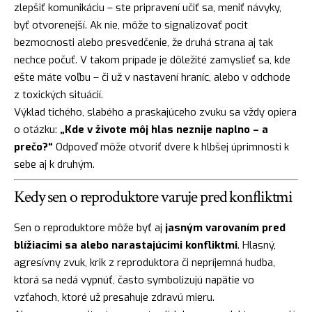
zlepšiť komunikáciu – ste pripravení učiť sa, meniť návyky,
byť otvorenejší. Ak nie, môže to signalizovať pocit
bezmocnosti alebo presvedčenie, že druhá strana aj tak
nechce počuť. V takom prípade je dôležité zamyslieť sa, kde
ešte máte voľbu – či už v nastavení hraníc, alebo v odchode
z toxických situácií.
Výklad tichého, slabého a praskajúceho zvuku sa vždy opiera
o otázku:
„Kde v živote môj hlas neznije naplno – a
prečo?“
Odpoveď môže otvoriť dvere k hlbšej úprimnosti k
sebe aj k druhým.
Kedy sen o reproduktore varuje pred konfliktmi
Sen o reproduktore môže byť aj
jasným varovaním pred
blížiacimi sa alebo narastajúcimi konfliktmi
. Hlasný,
agresívny zvuk, krik z reproduktora či nepríjemná hudba,
ktorá sa nedá vypnúť, často symbolizujú napätie vo
vzťahoch, ktoré už presahuje zdravú mieru.