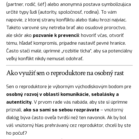
(partner, rodič, šéf) alebo anonymná postava symbolizujúca
určité typy ľudí (autority, spoločnosť, rodina). To vám
napovie, z ktorej strany konfliktu alebo tlaku hrozí najviac.
Takéto varovné sny netreba brať ako osudové proroctvo,
ale skôr ako
pozvanie k prevencii
: hovoriť včas, otvoriť
tému, hľadať kompromis, prípadne nastaviť pevné hranice.
Často stačí malé, úprimné „rozbitie ticha“, aby sa potenciálny
veľký konflikt nikdy nemusel odohrať.
Ako využiť sen o reproduktore na osobný rast
Sen o reproduktore je výborným východiskovým bodom pre
osobný rozvoj v oblasti komunikácie, sebalásky a
autenticity
. V prvom rade vás nabáda, aby ste si úprimne
priznali,
ako sa sami so sebou rozprávate
– vnútorný
dialóg býva často oveľa tvrdší než ten navonok. Ak by bol
váš vnútorný hlas prehrávaný cez reproduktor, chceli by ste
ho počuť?