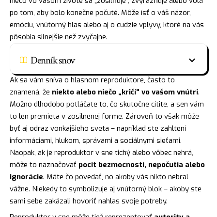
niečo vo vašom živote sa „zosilňuje“, zvýrazňuje alebo volá
po tom, aby bolo konečne počuté. Môže ísť o váš názor,
emóciu, vnútorný hlas alebo aj o cudzie vplyvy, ktoré na vás
pôsobia silnejšie než zvyčajne.
Denník snov
Ak sa vám sníva o hlasnom reproduktore, často to
znamená, že
niekto alebo niečo „kričí“ vo vašom vnútri
.
Možno dlhodobo potláčate to, čo skutočne cítite, a sen vám
to len premieta v zosilnenej forme. Zároveň to však môže
byť aj odraz vonkajšieho sveta – napríklad ste zahltení
informáciami, hlukom, správami a sociálnymi sieťami.
Naopak, ak je reproduktor v sne tichý alebo vôbec nehrá,
môže to naznačovať
pocit bezmocnosti, nepočutia alebo
ignorácie
. Máte čo povedať, no akoby vás nikto nebral
vážne. Niekedy to symbolizuje aj vnútorný blok – akoby ste
sami sebe zakázali hovoriť nahlas svoje potreby.
Reproduktor v sne môže tiež reprezentovať
autority a