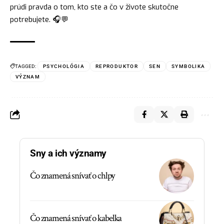
prúdi pravda o tom, kto ste a čo v živote skutočne
potrebujete. 🎧💬
TAGGED:
PSYCHOLÓGIA
REPRODUKTOR
SEN
SYMBOLIKA
VÝZNAM
Sny a ich významy
Čo znamená snívať o chlpy
Čo znamená snívať o kabelka