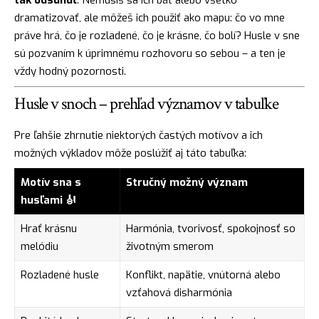
tak odsunúť
. Nemusíš sa ich báť alebo všetko
dramatizovať, ale môžeš ich použiť ako mapu: čo vo mne
práve hrá, čo je rozladené, čo je krásne, čo bolí? Husle v sne
sú pozvaním k úprimnému rozhovoru so sebou – a ten je
vždy hodný pozornosti.
Husle v snoch – prehľad významov v tabuľke
Pre ľahšie zhrnutie niektorých častých motívov a ich
možných výkladov môže poslúžiť aj táto tabuľka:
Motív sna s
Stručný možný význam
husľami 🎻
Hrať krásnu
Harmónia, tvorivosť, spokojnosť so
melódiu
životným smerom
Rozladené husle
Konflikt, napätie, vnútorná alebo
vzťahová disharmónia