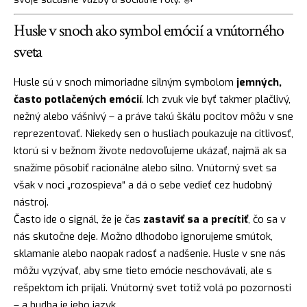
Husle v snoch ako symbol emócií a vnútorného
sveta
Husle sú v snoch mimoriadne silným symbolom
jemných,
často potlačených emócií
. Ich zvuk vie byť takmer plačlivý,
nežný alebo vášnivý – a práve takú škálu pocitov môžu v sne
reprezentovať. Niekedy sen o husliach poukazuje na citlivosť,
ktorú si v bežnom živote nedovoľujeme ukázať, najmä ak sa
snažíme pôsobiť racionálne alebo silno. Vnútorný svet sa
však v noci „rozospieva“ a dá o sebe vedieť cez hudobný
nástroj.
Často ide o signál, že je čas
zastaviť sa a precítiť
, čo sa v
nás skutočne deje. Možno dlhodobo ignorujeme smútok,
sklamanie alebo naopak radosť a nadšenie. Husle v sne nás
môžu vyzývať, aby sme tieto emócie neschovávali, ale s
rešpektom ich prijali. Vnútorný svet totiž volá po pozornosti
– a hudba je jeho jazyk.