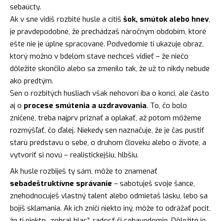
sebaúcty.
Ak v sne vidíš rozbité husle a cítiš
šok, smútok alebo hnev
,
je pravdepodobné, že prechádzaš náročným obdobím, ktoré
ešte nie je úplne spracované. Podvedomie ti ukazuje obraz,
ktorý možno v bdelom stave nechceš vidieť – že niečo
dôležité skončilo alebo sa zmenilo tak, že už to nikdy nebude
ako predtým.
Sen o rozbitých husliach však nehovorí iba o konci, ale často
aj o
procese smútenia a uzdravovania
. To, čo bolo
zničené, treba najprv priznať a oplakať, až potom môžeme
rozmýšľať, čo ďalej. Niekedy sen naznačuje, že je čas pustiť
starú predstavu o sebe, o druhom človeku alebo o živote, a
vytvoriť si novú – realistickejšiu, hlbšiu.
Ak husle rozbiješ ty sám, môže to znamenať
sebadeštruktívne správanie
– sabotuješ svoje šance,
znehodnocuješ vlastný talent alebo odmietaš lásku, lebo sa
bojíš sklamania. Ak ich zničí niekto iný, môže to odrážať pocit,
že ti niekto „zobral hlas“, radosť či sebavedomie. Dôležité je