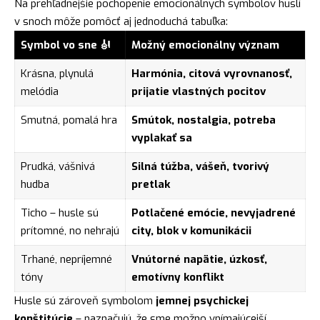
Na prehľadnejšie pochopenie emocionálnych symbolov huslí
v snoch môže pomôcť aj jednoduchá tabuľka:
Symbol vo sne 🎻
Možný emocionálny význam
Krásna, plynulá
Harmónia, citová vyrovnanosť,
melódia
prijatie vlastných pocitov
Smutná, pomalá hra
Smútok, nostalgia, potreba
vyplakať sa
Prudká, vášnivá
Silná túžba, vášeň, tvorivý
hudba
pretlak
Ticho – husle sú
Potlačené emócie, nevyjadrené
prítomné, no nehrajú
city, blok v komunikácii
Trhané, nepríjemné
Vnútorné napätie, úzkosť,
tóny
emotívny konflikt
Husle sú zároveň symbolom
jemnej psychickej
konštitúcie
– naznačujú, že sme možno vnímajúcejší,