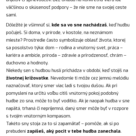
väčšinou o skúsenosť podpory – že nie sme na svojej ceste
sami.
Dôležité je všimnúť si,
kde sa vo sne nachádzaš
, keď hudbu
počuješ. Si doma, v prírode, v kostole, na neznámom
mieste? Prostredie často symbolizuje oblasť života, ktorej
sa posolstvo týka: dom – rodina a vnútorný svet, práca –
kariéra a ambície, príroda – zdravie a prirodzenosť, chrám –
duchovno a hodnoty.
Niekedy sen s hudbou huslí prichádza v období, keď stojíš na
životnej križovatke
. Nevedomie ti môže cez jemnú melódiu
naznačovať, ktorý smer viac ladí s tvojou dušou. Ak pri
pomyslení na určitú voľbu cítiš vnútorný pokoj podobný
hudbe zo sna, môže to byť vodítko. Ak je naopak hudba v sne
napätá, trhaná či nepríjemná, daný smer môže byť v rozpore
s tvojím vnútorným kompasom.
Takéto sny stoja za to si zapamätať – pomôže, ak si po
prebudení
zapíšeš, aký pocit v tebe hudba zanechala
.