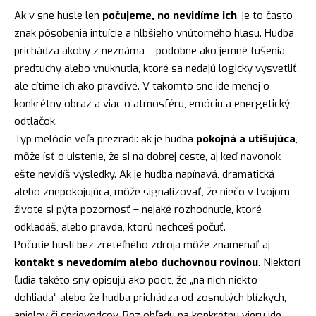
Ak v sne husle len
počujeme, no nevidíme ich
, je to často
znak pôsobenia intuície a hlbšieho vnútorného hlasu. Hudba
prichádza akoby z neznáma – podobne ako jemné tušenia,
predtuchy alebo vnuknutia, ktoré sa nedajú logicky vysvetliť,
ale cítime ich ako pravdivé. V takomto sne ide menej o
konkrétny obraz a viac o atmosféru, emóciu a energetický
odtlačok.
Typ melódie veľa prezradí: ak je hudba
pokojná a utišujúca
,
môže ísť o uistenie, že si na dobrej ceste, aj keď navonok
ešte nevidíš výsledky. Ak je hudba napínavá, dramatická
alebo znepokojujúca, môže signalizovať, že niečo v tvojom
živote si pýta pozornosť – nejaké rozhodnutie, ktoré
odkladáš, alebo pravda, ktorú nechceš počuť.
Počutie huslí bez zreteľného zdroja môže znamenať aj
kontakt s nevedomím alebo duchovnou rovinou
. Niektorí
ľudia takéto sny opisujú ako pocit, že „na nich niekto
dohliada“ alebo že hudba prichádza od zosnulých blízkych,
anjelov či sprievodcov. Bez ohľadu na konkrétnu vieru ide