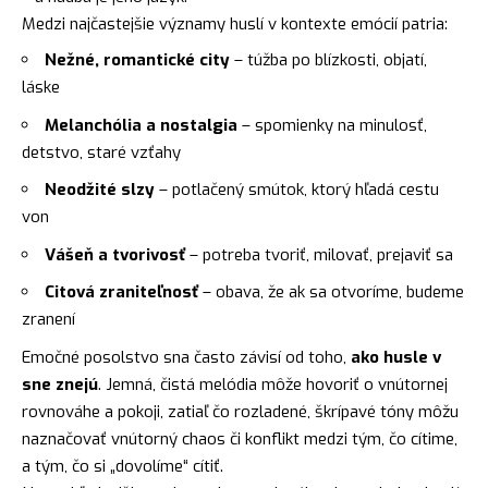
Medzi najčastejšie významy huslí v kontexte emócií patria:
Nežné, romantické city
– túžba po blízkosti, objatí,
láske
Melanchólia a nostalgia
– spomienky na minulosť,
detstvo, staré vzťahy
Neodžité slzy
– potlačený smútok, ktorý hľadá cestu
von
Vášeň a tvorivosť
– potreba tvoriť, milovať, prejaviť sa
Citová zraniteľnosť
– obava, že ak sa otvoríme, budeme
zranení
Emočné posolstvo sna často závisí od toho,
ako husle v
sne znejú
. Jemná, čistá melódia môže hovoriť o vnútornej
rovnováhe a pokoji, zatiaľ čo rozladené, škrípavé tóny môžu
naznačovať vnútorný chaos či konflikt medzi tým, čo cítime,
a tým, čo si „dovolíme“ cítiť.