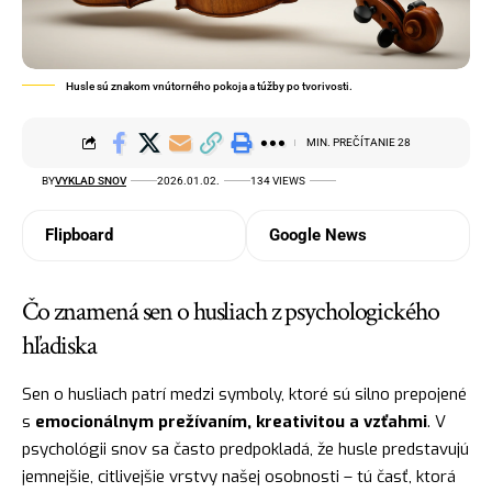
Husle sú znakom vnútorného pokoja a túžby po tvorivosti.
MIN. PREČÍTANIE 28
BY
VYKLAD SNOV
2026.01.02.
134 VIEWS
Flipboard
Google News
Čo znamená sen o husliach z psychologického
hľadiska
Sen o husliach patrí medzi symboly, ktoré sú silno prepojené
s
emocionálnym prežívaním, kreativitou a vzťahmi
. V
psychológii snov sa často predpokladá, že husle predstavujú
jemnejšie, citlivejšie vrstvy našej osobnosti – tú časť, ktorá