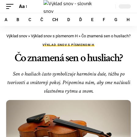
Aa
A
B
C
Č
CH
D
Ď
E
F
G
H
Výklad snov
»
Výklad snov s písmenom H
»
Čo znamená sen o husliach?
VÝKLAD SNOV S PÍSMENOM H
Čo znamená sen o husliach?
Sen o husliach často symbolizuje harmóniu duše, túžbu po
tvorivosti a vnútorný pokoj. Pripomína nám, aby sme načúvali
vlastnému rytmu a snom.