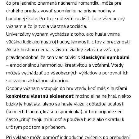
čo pre jedného znamená nádhernú romantiku, môže pre
druhého predstavovať spomienku na prísne hodiny v
hudobnej škole. Preto je dôležité rozlíšiť, čo je všeobecný
význam a čo je tvoja vlastná asociácia.
Univerzálny význam vychádza z toho, ako husle vníma
väčšina ľudí: ako nástroj hudby, jemnosti, citov a precíznosti.
Ak si k husliam nemal v živote žiadny zvláštny vzťah, je
pravdepodobné, že sen viac súvisí s
klasickými symbolmi
– emocionálnou harmóniou, kreativitou a vzťahmi. Vtedy
môžeš vychádzať zo všeobecných výkladov a porovnať ich
so svojou aktuálnou situáciou.
Osobný význam vstupuje do hry vtedy, keď máš s husľami
konkrétnu vlastnú skúsenosť
: možno si na ne hral, niekto
blízky je huslista, alebo sa husle viažu k dôležitej udalosti
(koncert, trauma, krásna spomienka). V tom prípade sen
často „cituj“ tvoju minulosť a používa husle ako skratku k
určitým pocitom a príbehom.
Pri výklade môže pomôcť jednoduché cvičenie: po prebudení