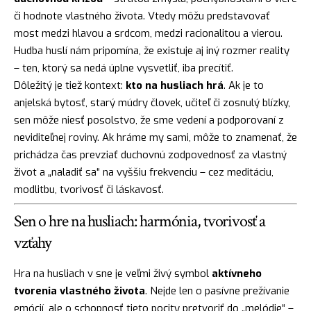
či hodnote vlastného života. Vtedy môžu predstavovať
most medzi hlavou a srdcom, medzi racionalitou a vierou.
Hudba huslí nám pripomína, že existuje aj iný rozmer reality
– ten, ktorý sa nedá úplne vysvetliť, iba precítiť.
Dôležitý je tiež kontext:
kto na husliach hrá
. Ak je to
anjelská bytosť, starý múdry človek, učiteľ či zosnulý blízky,
sen môže niesť posolstvo, že sme vedení a podporovaní z
neviditeľnej roviny. Ak hráme my sami, môže to znamenať, že
prichádza čas prevziať duchovnú zodpovednosť za vlastný
život a „naladiť sa“ na vyššiu frekvenciu – cez meditáciu,
modlitbu, tvorivosť či láskavosť.
Sen o hre na husliach: harmónia, tvorivosť a
vzťahy
Hra na husliach v sne je veľmi živý symbol
aktívneho
tvorenia vlastného života
. Nejde len o pasívne prežívanie
emócií, ale o schopnosť tieto pocity pretvoriť do „melódie“ –