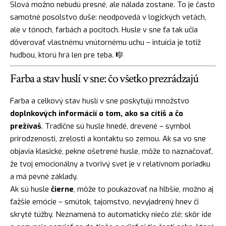
Slová možno nebudú presné, ale nálada zostane. To je často
samotné posolstvo duše: neodpovedá v logických vetách,
ale v tónoch, farbách a pocitoch. Husle v sne ťa tak učia
dôverovať vlastnému vnútornému uchu – intuícia je totiž
hudbou, ktorú hrá len pre teba. 🎼
Farba a stav huslí v sne: čo všetko prezrádzajú
Farba a celkový stav huslí v sne poskytujú množstvo
doplnkových informácií o tom, ako sa cítiš a čo
prežívaš
. Tradične sú husle hnedé, drevené – symbol
prirodzenosti, zrelosti a kontaktu so zemou. Ak sa vo sne
objavia klasické, pekne ošetrené husle, môže to naznačovať,
že tvoj emocionálny a tvorivý svet je v relatívnom poriadku
a má pevné základy.
Ak sú husle
čierne
, môže to poukazovať na hlbšie, možno aj
ťažšie emócie – smútok, tajomstvo, nevyjadrený hnev či
skryté túžby. Neznamená to automaticky niečo zlé; skôr ide