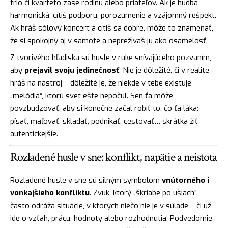
trio či kvarteto zase rodinu alebo priateľov. Ak je hudba
harmonická, cítiš podporu, porozumenie a vzájomný rešpekt.
Ak hráš sólový koncert a cítiš sa dobre, môže to znamenať,
že si spokojný aj v samote a neprežívaš ju ako osamelosť.
Z tvorivého hľadiska sú husle v ruke snívajúceho pozvaním,
aby
prejavil svoju jedinečnosť
. Nie je dôležité, či v realite
hráš na nástroj – dôležité je, že niekde v tebe existuje
„melódia“, ktorú svet ešte nepočul. Sen ťa môže
povzbudzovať, aby si konečne začal robiť to, čo ťa láka:
písať, maľovať, skladať, podnikať, cestovať… skrátka žiť
autentickejšie.
Rozladené husle v sne: konflikt, napätie a neistota
Rozladené husle v sne sú silným symbolom
vnútorného i
vonkajšieho konfliktu
. Zvuk, ktorý „škriabe po ušiach“,
často odráža situácie, v ktorých niečo nie je v súlade – či už
ide o vzťah, prácu, hodnoty alebo rozhodnutia. Podvedomie