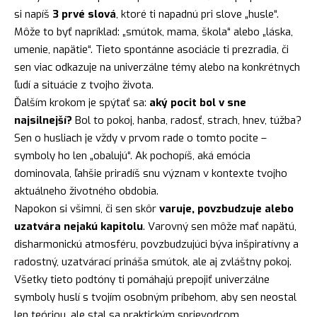
si napíš
3 prvé slová
, ktoré ti napadnú pri slove „husle“.
Môže to byť napríklad: „smútok, mama, škola“ alebo „láska,
umenie, napätie“. Tieto spontánne asociácie ti prezradia, či
sen viac odkazuje na univerzálne témy alebo na konkrétnych
ľudí a situácie z tvojho života.
Ďalším krokom je spýtať sa:
aký pocit bol v sne
najsilnejší?
Bol to pokoj, hanba, radosť, strach, hnev, túžba?
Sen o husliach je vždy v prvom rade o tomto pocite –
symboly ho len „obalujú“. Ak pochopíš, aká emócia
dominovala, ľahšie priradíš snu význam v kontexte tvojho
aktuálneho životného obdobia.
Napokon si všimni, či sen skôr
varuje, povzbudzuje alebo
uzatvára nejakú kapitolu
. Varovný sen môže mať napätú,
disharmonickú atmosféru, povzbudzujúci býva inšpiratívny a
radostný, uzatvárací prináša smútok, ale aj zvláštny pokoj.
Všetky tieto podtóny ti pomáhajú prepojiť univerzálne
symboly huslí s tvojím osobným príbehom, aby sen neostal
len teóriou, ale stal sa praktickým sprievodcom.