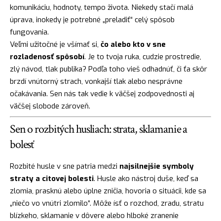
komunikáciu, hodnoty, tempo života. Niekedy stačí malá
úprava, inokedy je potrebné „preladiť“ celý spôsob
fungovania.
Veľmi užitočné je všímať si,
čo alebo kto v sne
rozladenosť spôsobí
. Je to tvoja ruka, cudzie prostredie,
zlý návod, tlak publika? Podľa toho vieš odhadnúť, či ťa skôr
brzdí vnútorný strach, vonkajší tlak alebo nesprávne
očakávania. Sen nás tak vedie k väčšej zodpovednosti aj
väčšej slobode zároveň.
Sen o rozbitých husliach: strata, sklamanie a
bolesť
Rozbité husle v sne patria medzi
najsilnejšie symboly
straty a citovej bolesti
. Husle ako nástroj duše, keď sa
zlomia, prasknú alebo úplne zničia, hovoria o situácii, kde sa
„niečo vo vnútri zlomilo“. Môže ísť o rozchod, zradu, stratu
blízkeho, sklamanie v dôvere alebo hlboké zranenie