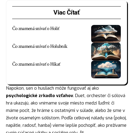
Viac Čítať
Čo znamená snívať o Holiť
Čo znamená snívať o Holubník
Čo znamená snívať o Híkať
Napokon, sen o husliach môže fungovať aj ako
psychologické zrkadlo vzťahov
. Duet, orchester či sólová
hra ukazujú, ako vnímame svoje miesto medzi ľuďmi: či
máme pocit, že hráme s ostatnými v súlade, alebo že sme v
živote osamelým sólistom. Podľa celkovej nálady sna (pokoj,
napätie, radosť, hanba) vieme lepšie pochopiť, ako prežívame
svoje súčasné väzby a sociálne roly. 🎻