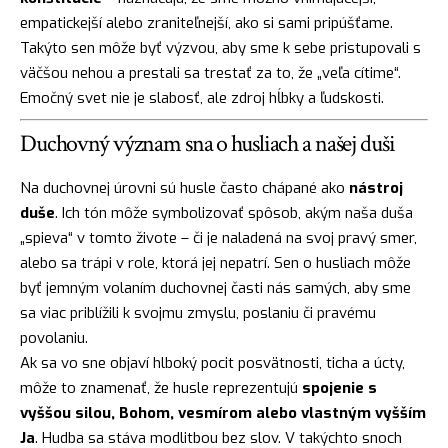
empatickejší alebo zraniteľnejší, ako si sami pripúšťame.
Takýto sen môže byť výzvou, aby sme k sebe pristupovali s
väčšou nehou a prestali sa trestať za to, že „veľa cítime“.
Emočný svet nie je slabosť, ale zdroj hĺbky a ľudskosti.
Duchovný význam sna o husliach a našej duši
Na duchovnej úrovni sú husle často chápané ako
nástroj
duše
. Ich tón môže symbolizovať spôsob, akým naša duša
„spieva“ v tomto živote – či je naladená na svoj pravý smer,
alebo sa trápi v role, ktorá jej nepatrí. Sen o husliach môže
byť jemným volaním duchovnej časti nás samých, aby sme
sa viac priblížili k svojmu zmyslu, poslaniu či pravému
povolaniu.
Ak sa vo sne objaví hlboký pocit posvätnosti, ticha a úcty,
môže to znamenať, že husle reprezentujú
spojenie s
vyššou silou, Bohom, vesmírom alebo vlastným vyšším
Ja
. Hudba sa stáva modlitbou bez slov. V takýchto snoch