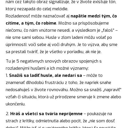
nám cez takýto obraz signalizuje, že v živote existuje tón,
ktorý nezapadá do celej melódie.
Rozladenosť môže naznačovať aj
napätie medzi tým, čo
cítime, a tým, čo robíme
. Možno sa prispôsobujeme
niečomu, čo nám vnútorne nesedí, a výsledkom je „faloš“ –
nie sme sami sebou. Husle v zlom ladení môžu volať po
úprimnosti: voči sebe aj voči druhým. Je to výzva, aby sme
sa prestali tváriť, že je všetko v poriadku, ak nie je.
Tu je 5 negatívnych snových obrazov spojených s
rozladenými husľami a ich možné významy:
Snažíš sa ladiť husle, ale nedarí sa
– môže to
znamenať dlhodobú frustráciu z toho, že napriek snahe
nedosahuješ v živote rovnováhu. Možno sa snažíš „napraviť“
vzťah či situáciu, ktorá už prirodzene smeruje k zmene alebo
ukončeniu.
Hráš a všetci sa tvária nepríjemne
– poukazuje na
strach z kritiky, odmietnutia alebo pocit, že „nie som dosť