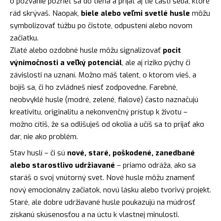
o pozvanie pozrieť sa do tieňa a prijať aj tie časti seba, ktoré
rád skrývaš. Naopak,
biele alebo veľmi svetlé husle
môžu
symbolizovať túžbu po čistote, odpustení alebo novom
začiatku.
Zlaté alebo ozdobné husle môžu signalizovať
pocit
výnimočnosti a veľký potenciál
, ale aj riziko pýchy či
závislosti na uznaní. Možno máš talent, o ktorom vieš, a
bojíš sa, či ho zvládneš niesť zodpovedne. Farebné,
neobvyklé husle (modré, zelené, fialové) často naznačujú
kreativitu, originalitu a nekonvenčný prístup k životu –
možno cítiš, že sa odlišuješ od okolia a učíš sa to prijať ako
dar, nie ako problém.
Stav huslí – či sú
nové, staré, poškodené, zanedbané
alebo starostlivo udržiavané
– priamo odráža, ako sa
staráš o svoj vnútorný svet. Nové husle môžu znamenť
nový emocionálny začiatok, novú lásku alebo tvorivý projekt.
Staré, ale dobre udržiavané husle poukazujú na múdrosť
získanú skúsenosťou a na úctu k vlastnej minulosti.