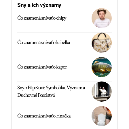
Sny a ich významy
Čo znamená snívať o chlpy
Čo znamená snívať o kabelka
Čo znamená snívať o kapor
Sny o Pápežovi: Symbolika, Význam a
Duchovné Posolstvá
Čo znamená snívať o Hnačka