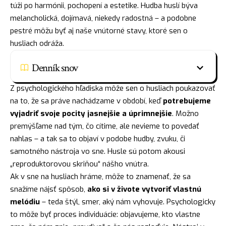
túži po harmónii, pochopení a estetike. Hudba huslí býva
melancholická, dojímavá, niekedy radostná – a podobne
pestré môžu byť aj naše vnútorné stavy, ktoré sen o
husliach odráža.
Denník snov
Z psychologického hľadiska môže sen o husliach poukazovať
na to, že sa práve nachádzame v období, keď
potrebujeme
vyjadriť svoje pocity jasnejšie a úprimnejšie
. Možno
premýšľame nad tým, čo cítime, ale nevieme to povedať
nahlas – a tak sa to objaví v podobe hudby, zvuku, či
samotného nástroja vo sne. Husle sú potom akousi
„reproduktorovou skriňou“ nášho vnútra.
Ak v sne na husliach hráme, môže to znamenať, že sa
snažíme nájsť spôsob,
ako si v živote vytvoriť vlastnú
melódiu
– teda štýl, smer, aký nám vyhovuje. Psychologicky
to môže byť proces individuácie: objavujeme, kto vlastne