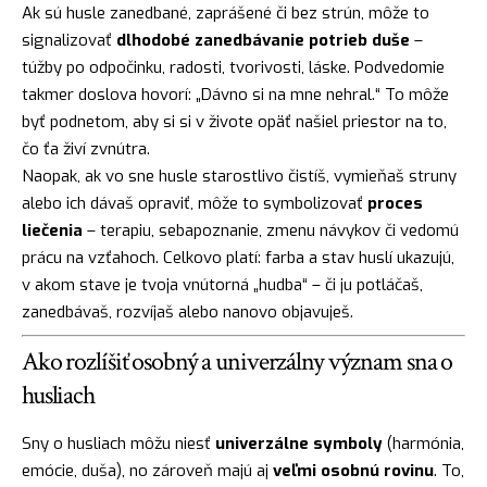
Ak sú husle zanedbané, zaprášené či bez strún, môže to
signalizovať
dlhodobé zanedbávanie potrieb duše
–
túžby po odpočinku, radosti, tvorivosti, láske. Podvedomie
takmer doslova hovorí: „Dávno si na mne nehral.“ To môže
byť podnetom, aby si si v živote opäť našiel priestor na to,
čo ťa živí zvnútra.
Naopak, ak vo sne husle starostlivo čistíš, vymieňaš struny
alebo ich dávaš opraviť, môže to symbolizovať
proces
liečenia
– terapiu, sebapoznanie, zmenu návykov či vedomú
prácu na vzťahoch. Celkovo platí: farba a stav huslí ukazujú,
v akom stave je tvoja vnútorná „hudba“ – či ju potláčaš,
zanedbávaš, rozvíjaš alebo nanovo objavuješ.
Ako rozlíšiť osobný a univerzálny význam sna o
husliach
Sny o husliach môžu niesť
univerzálne symboly
(harmónia,
emócie, duša), no zároveň majú aj
veľmi osobnú rovinu
. To,