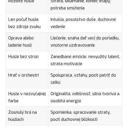
Rozbité husle
Strata, sklamanie, koniec etapy,
potreba smútenia
Len počuť husle
Intuícia, posolstvo duše, duchovné
bez zdroja zvuku
vedenie
Oprava alebo
Liečenie, snaha dať veci do poriadku,
ladenie huslí
vnútorné uzdravovanie
Husle bez strún
Zanedbané emócie, nevyužitý talent,
strata motivácie
Hrať v orchestri
Spolupráca, vzťahy, pocit patriť do
celku
Husle v nezvyčajnej
Originalita, odlišnosť, silná tvorivá a
farbe
osobitá energia
Zosnulý hrá na
Spomienka, spracovanie straty,
husliach
pocit duchovnej blízkosti