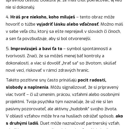
nie si dokonalý.
Hráš pre niekoho, koho miluješ
– tento obraz môže
hovoriť o túžbe
vyjadriť lásku alebo vďačnosť
. Možno máš
v sebe veľa citu, ktorý sa ešte neprejavil v slovách či činoch,
a sen ťa povzbudzuje, aby si bol otvorenejší.
Improvizuješ a baví ťa to
– symbol spontánnosti a
tvorivosti. Značí, že sa môžeš menej báť kontroly a
dokonalosti, a viac si dovoliť „hrať sa“ so životom, skúšať
nové veci, riskovať v rámci zdravých hraníc.
Takéto pozitívne sny často prinášajú
pocit radosti,
slobody a naplnenia
. Môžu signalizovať, že si pripravený
viac tvoriť – či už umením, prácou, vzťahmi alebo osobnými
projektmi. Tvoja psychika tým naznačuje, že už nie si len
pasívny pozorovateľ, ale aktívny „hudobník“ svojho života.
V oblasti vzťahov môže hra na husliach odrážať spôsob,
ako
s druhými ladíš
. Duet môže naznačovať partnerský vzťah,