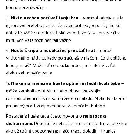
dobrý“. Môže ísť aj o vnútorného kritika, ktorý ťa neustále
hodnotí a znevažuje.
Nikto nechce počúvať tvoju hru
– symbol odmietnutia,
ignorovania alebo pocitu, že tvoje potreby a pocity nie sú
dôležité. Môže to odrážať skúsenosť, že ťa v detstve či v
minulých vzťahoch nebrali vážne.
Husle škrípu a nedokážeš prestať hrať
– obraz
vnútorného nátlaku, kedy pokračuješ v niečom, čo ti ubližuje,
lebo „musíš“. Môže ísť o toxickú prácu, nefunkčný vzťah
alebo sebaobviňovanie.
Niekomu inému sa husle úplne rozladili kvôli tebe
–
môže symbolizovať vinu alebo obavu, že svojimi
rozhodnutiami ničíš niekomu život či náladu. Niekedy ide aj o
prehnaný pocit zodpovednosti za emócie druhých.
Rozladené husle teda často hovoria o
neistote a
disharmónii
. Dôležité je nebrať tento sen ako trest, ale skôr
ako užitočné upozornenie: niečo treba doladiť – hranice,