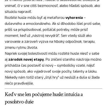
vnímať, či v sne cítiš bezmocnosť, alebo hľadáš spôsob, ako
situáciu napraviť.
Rozbité husle môžu byť aj metaforou
vyhorenia
–
duševného a emocionálneho. Ak si dlhodobo išiel proti sebe,
príliš sa prispôsoboval, potláčal potreby, môže prísť
moment, keď už „nástroj nevydrží“. Sen vtedy slúži ako
varovanie a zároveň výzva na hlboký odpočinok, terapiu,
zmenu rytmu života.
Napriek svojej bolestivosti môžu rozbité husle niesť v sebe
aj
zárodok novej etapy
. Po zničení starého nástroja možno
prichádza čas postaviť si nový – symbolicky vzaté, nájsť
nový spôsob, ako vyjadrovať svoje pocity, talenty a lásku.
Niekedy nám totiž starý „štýl hry“ už neslúži a duša si žiada
niečo pravdivejšie.
Keď v sne len počujeme husle: intuícia a
posolstvo duše