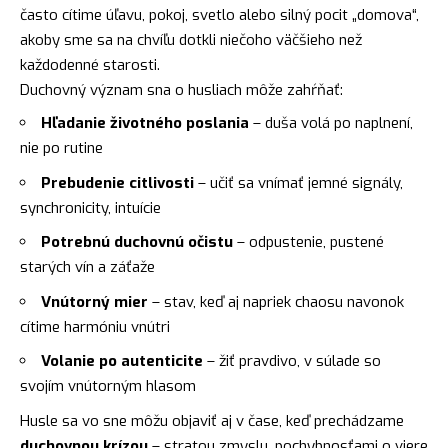
často cítime úľavu, pokoj, svetlo alebo silný pocit „domova“,
akoby sme sa na chvíľu dotkli niečoho väčšieho než
každodenné starosti.
Duchovný význam sna o husliach môže zahŕňať:
Hľadanie životného poslania
– duša volá po naplnení,
nie po rutine
Prebudenie citlivosti
– učiť sa vnímať jemné signály,
synchronicity, intuície
Potrebnú duchovnú očistu
– odpustenie, pustené
starých vín a záťaže
Vnútorný mier
– stav, keď aj napriek chaosu navonok
cítime harmóniu vnútri
Volanie po autenticite
– žiť pravdivo, v súlade so
svojím vnútorným hlasom
Husle sa vo sne môžu objaviť aj v čase, keď prechádzame
duchovnou krízou
– stratou zmyslu, pochybnosťami o viere