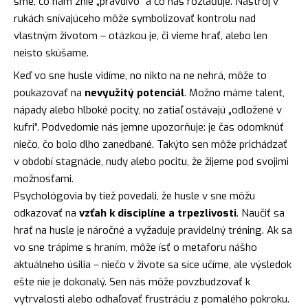
sme, čo nám znie „pravdivo“ a čo nás rozlaďuje. Nástroj v
rukách snívajúceho môže symbolizovať kontrolu nad
vlastným životom – otázkou je, či vieme hrať, alebo len
neisto skúšame.
Keď vo sne husle vidíme, no nikto na ne nehrá, môže to
poukazovať na
nevyužitý potenciál
. Možno máme talent,
nápady alebo hlboké pocity, no zatiaľ ostávajú „odložené v
kufri“. Podvedomie nás jemne upozorňuje: je čas odomknúť
niečo, čo bolo dlho zanedbané. Takýto sen môže prichádzať
v období stagnácie, nudy alebo pocitu, že žijeme pod svojimi
možnosťami.
Psychológovia by tiež povedali, že husle v sne môžu
odkazovať na
vzťah k disciplíne a trpezlivosti
. Naučiť sa
hrať na husle je náročné a vyžaduje pravidelný tréning. Ak sa
vo sne trápime s hraním, môže ísť o metaforu nášho
aktuálneho úsilia – niečo v živote sa síce učíme, ale výsledok
ešte nie je dokonalý. Sen nás môže povzbudzovať k
vytrvalosti alebo odhaľovať frustráciu z pomalého pokroku.