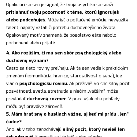
Opakujúci sa sen je signál, že tvoja psychika sa snaží
pritiahnuť tvoju pozornosť k téme, ktorú ignoruješ
alebo podceňuješ
. Môže ísť o potlačené emócie, nevyužitý
talent, napätý vzťah či potrebu duchovnejšieho života.
Opakovaný motív znamená, že posolstvo ešte nebolo
pochopené alebo prijaté.
4. Ako rozlíšim, či má sen skôr psychologický alebo
duchovný význam?
Často sa tieto roviny prelínajú. Ak ťa sen vedie k praktickým
zmenám (komunikácia, hranice, starostlivosť o seba), ide
viac o
psychologickú rovinu
. Ak prežívaš vo sne silný pocit
posvätnosti, svetla, stretnutia s niečím „väčším“, môže
prevládať
duchovný rozmer
. V praxi však oba pohľady
môžu byť pravdivé zároveň.
5. Mám brať sny o husliach vážne, aj keď mi prídu „len“
čudné?
Áno, ak v tebe zanechávajú
silný pocit, ktorý nevieš len