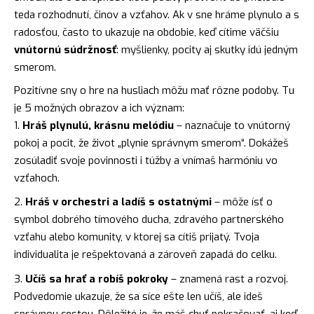
teda rozhodnutí, činov a vzťahov. Ak v sne hráme plynulo a s
radosťou, často to ukazuje na obdobie, keď cítime väčšiu
vnútornú súdržnosť
: myšlienky, pocity aj skutky idú jedným
smerom.
Pozitívne sny o hre na husliach môžu mať rôzne podoby. Tu
je 5 možných obrazov a ich význam:
Hráš plynulú, krásnu melódiu
– naznačuje to vnútorný
pokoj a pocit, že život „plynie správnym smerom“. Dokážeš
zosúladiť svoje povinnosti i túžby a vnímaš harmóniu vo
vzťahoch.
Hráš v orchestri a ladíš s ostatnými
– môže ísť o
symbol dobrého tímového ducha, zdravého partnerského
vzťahu alebo komunity, v ktorej sa cítiš prijatý. Tvoja
individualita je rešpektovaná a zároveň zapadá do celku.
Učíš sa hrať a robíš pokroky
– znamená rast a rozvoj.
Podvedomie ukazuje, že sa síce ešte len učíš, ale ideš
správnou cestou. Dôležité je, že máš chuť pokračovať, aj keď