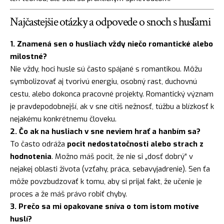
Najčastejšie otázky a odpovede o snoch s husľami
1. Znamená sen o husliach vždy niečo romantické alebo
milostné?
Nie vždy, hoci husle sú často spájané s romantikou. Môžu
symbolizovať aj tvorivú energiu, osobný rast, duchovnú
cestu, alebo dokonca pracovné projekty. Romantický význam
je pravdepodobnejší, ak v sne cítiš nežnosť, túžbu a blízkosť k
nejakému konkrétnemu človeku.
2. Čo ak na husliach v sne neviem hrať a hanbím sa?
To často odráža
pocit nedostatočnosti alebo strach z
hodnotenia
. Možno máš pocit, že nie si „dosť dobrý“ v
nejakej oblasti života (vzťahy, práca, sebavyjadrenie). Sen ťa
môže povzbudzovať k tomu, aby si prijal fakt, že učenie je
proces a že máš právo robiť chyby.
3. Prečo sa mi opakovane sníva o tom istom motíve
huslí?