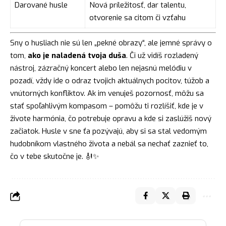
Darované husle
Nová príležitosť, dar talentu,
otvorenie sa citom či vzťahu
Sny o husliach nie sú len „pekné obrazy“, ale jemné správy o
tom,
ako je naladená tvoja duša
. Či už vidíš rozladený
nástroj, zázračný koncert alebo len nejasnú melódiu v
pozadí, vždy ide o odraz tvojich aktuálnych pocitov, túžob a
vnútorných konfliktov. Ak im venuješ pozornosť, môžu sa
stať spoľahlivým kompasom – pomôžu ti rozlíšiť, kde je v
živote harmónia, čo potrebuje opravu a kde si zaslúžiš nový
začiatok. Husle v sne ťa pozývajú, aby si sa stal vedomým
hudobníkom vlastného života a nebál sa nechať zaznieť to,
čo v tebe skutočne je. 🎻✨