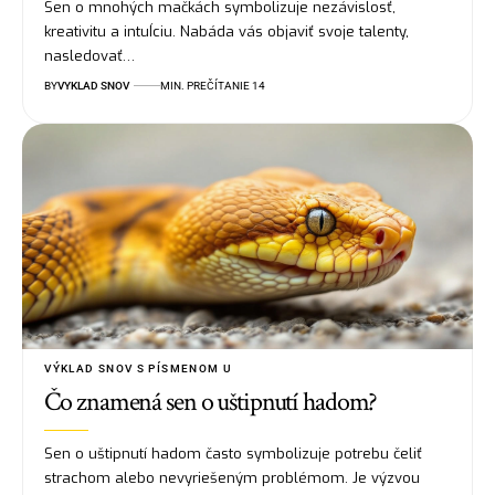
Sen o mnohých mačkách symbolizuje nezávislosť,
kreativitu a intuÍciu. Nabáda vás objaviť svoje talenty,
nasledovať…
BY
VYKLAD SNOV
MIN. PREČÍTANIE 14
VÝKLAD SNOV S PÍSMENOM U
Čo znamená sen o uštipnutí hadom?
Sen o uštipnutí hadom často symbolizuje potrebu čeliť
strachom alebo nevyriešeným problémom. Je výzvou