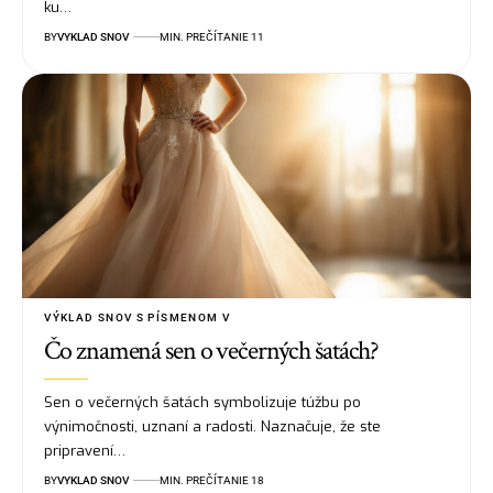
ku…
BY
VYKLAD SNOV
MIN. PREČÍTANIE 11
VÝKLAD SNOV S PÍSMENOM V
Čo znamená sen o večerných šatách?
Sen o večerných šatách symbolizuje túžbu po
výnimočnosti, uznaní a radosti. Naznačuje, že ste
pripravení…
BY
VYKLAD SNOV
MIN. PREČÍTANIE 18