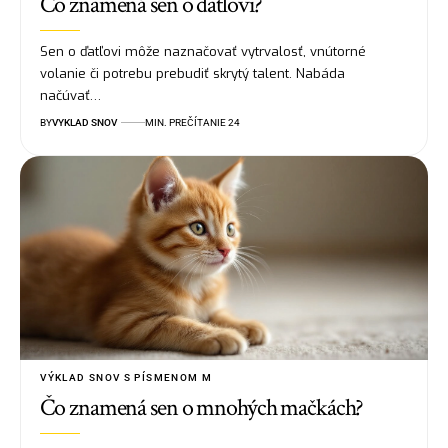
Čo znamená sen o ďatľovi?
Sen o ďatľovi môže naznačovať vytrvalosť, vnútorné
volanie či potrebu prebudiť skrytý talent. Nabáda
načúvať…
BY
VYKLAD SNOV
MIN. PREČÍTANIE 24
VÝKLAD SNOV S PÍSMENOM M
Čo znamená sen o mnohých mačkách?