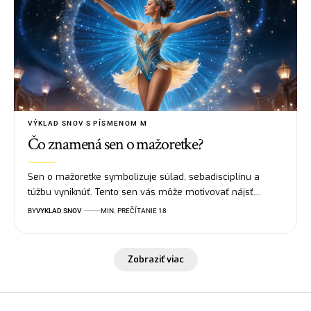
VÝKLAD SNOV S PÍSMENOM M
Čo znamená sen o mažoretke?
Sen o mažoretke symbolizuje súlad, sebadisciplínu a
túžbu vyniknúť. Tento sen vás môže motivovať nájsť…
BY
VYKLAD SNOV
MIN. PREČÍTANIE 18
Zobraziť viac