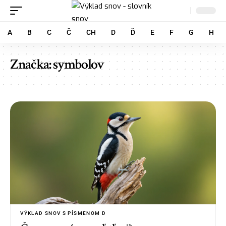
A
B
C
Č
CH
D
Ď
E
F
G
H
Značka:
symbolov
VÝKLAD SNOV S PÍSMENOM D