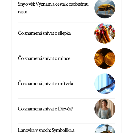
Sny o vši: Význam a cesta k osobnému
rastu
Čo znamená snívať o sliepka
Čo znamená snívať o mince
Čo znamená snívať o mŕtvola
Čo znamená snívať o Dievča?
Lanovka v snoch: Symbolika a