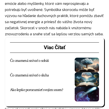
emócie alebo myšlienky, ktoré vám neprospievajú a
potrebujú byť uvoľnené. Symbolika skorocelu môže byť
výzvou na hľadanie duchovných praktík, ktoré pomôžu zbaviť
sa negatívnej energie a priniesť do vášho života nový
začiatok. Skorocel v snoch nás nabáda k vnútornému
znovuzrodeniu a snahe stať sa lepšou verziou samých seba.
Viac Čítať
Čo znamená snívať o sobáš
Čo znamená snívať o sluha
Ako lepšie porozumieť svojim snom?