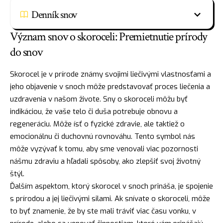
Denník snov
Význam snov o skoroceli: Premietnutie prírody
do snov
Skorocel je v prírode známy svojimi liečivými vlastnosťami a
jeho objavenie v snoch môže predstavovať proces liečenia a
uzdravenia v našom živote. Sny o skoroceli môžu byť
indikáciou, že vaše telo či duša potrebuje obnovu a
regeneráciu. Môže
ísť
o fyzické zdravie, ale taktiež o
emocionálnu či duchovnú rovnováhu. Tento symbol nás
môže vyzývať k tomu, aby sme venovali viac pozornosti
nášmu zdraviu a hľadali spôsoby, ako zlepšiť svoj životný
štýl.
Ďalším aspektom, ktorý skorocel v snoch prináša, je spojenie
s prírodou a jej liečivými silami. Ak snívate o skoroceli, môže
to byť znamenie, že by ste mali tráviť viac času vonku, v