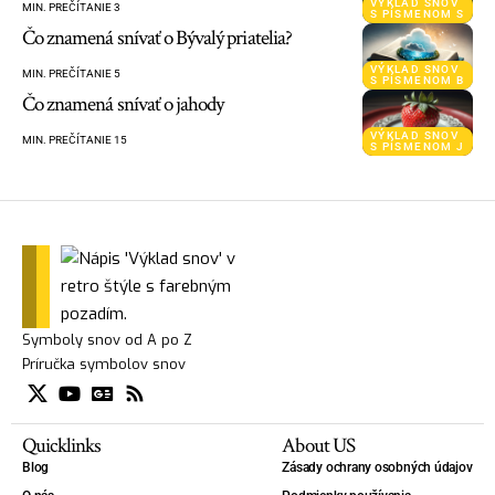
VÝKLAD SNOV
MIN. PREČÍTANIE 3
S PÍSMENOM S
Čo znamená snívať o Bývalý priatelia?
VÝKLAD SNOV
MIN. PREČÍTANIE 5
S PÍSMENOM B
Čo znamená snívať o jahody
VÝKLAD SNOV
MIN. PREČÍTANIE 15
S PÍSMENOM J
Symboly snov od A po Z
Príručka symbolov snov
Quicklinks
About US
Blog
Zásady ochrany osobných údajov