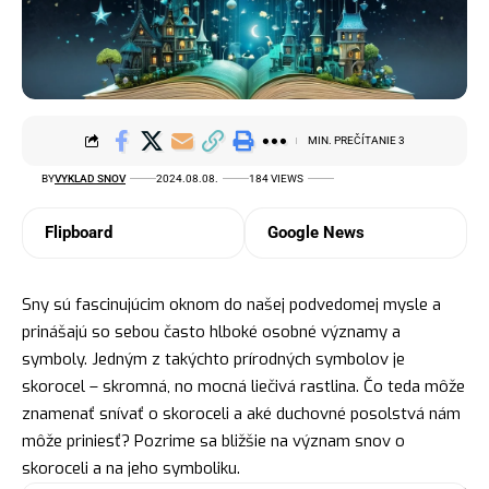
MIN. PREČÍTANIE 3
BY
VYKLAD SNOV
2024.08.08.
184 VIEWS
Flipboard
Google News
Sny sú fascinujúcim oknom do našej podvedomej mysle a
prinášajú so sebou často hlboké osobné významy a
symboly. Jedným z takýchto prírodných
symbolov
je
skorocel – skromná, no mocná liečivá rastlina. Čo teda môže
znamenať snívať o skoroceli a aké duchovné posolstvá nám
môže priniesť? Pozrime sa bližšie na
význam snov
o
skoroceli a na jeho symboliku.