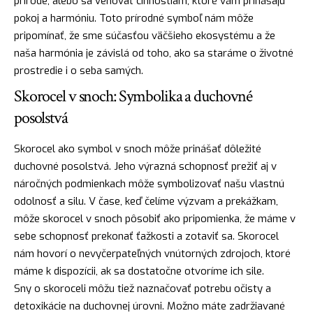
prírode, alebo sa venovať činnostiam, ktoré vám prinášajú
pokoj a harmóniu. Toto prírodné symboľ nám môže
pripomínať, že sme súčasťou väčšieho ekosystému a že
naša harmónia je závislá od toho, ako sa staráme o životné
prostredie i o seba samých.
Skorocel v snoch: Symbolika a duchovné
posolstvá
Skorocel ako symbol v snoch môže prinášať dôležité
duchovné posolstvá. Jeho výrazná schopnosť prežiť aj v
náročných podmienkach môže symbolizovať našu vlastnú
odolnosť a
silu
. V čase, keď čelíme výzvam a prekážkam,
môže skorocel v snoch pôsobiť ako pripomienka, že máme v
sebe schopnosť prekonať ťažkosti a zotaviť sa. Skorocel
nám hovorí o nevyčerpateľných vnútorných zdrojoch, ktoré
máme k dispozícii, ak sa dostatočne otvoríme ich sile.
Sny o skoroceli môžu tiež naznačovať potrebu očisty a
detoxikácie na duchovnej úrovni. Možno máte zadržiavané