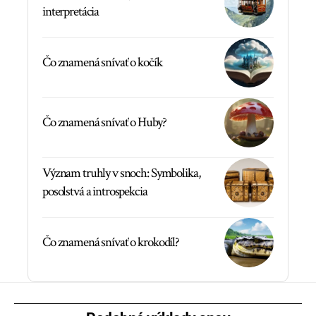
interpretácia
Čo znamená snívať o kočík
Čo znamená snívať o Huby?
Význam truhly v snoch: Symbolika,
posolstvá a introspekcia
Čo znamená snívať o krokodíl?