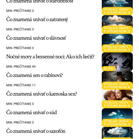
Čo znamená snívať o starožitnosť
VÝKLAD SNOV
MIN. PREČÍTANIE 3
S PÍSMENOM S
Čo znamená snívať o zatratený
VÝKLAD SNOV
MIN. PREČÍTANIE 3
S PÍSMENOM Z
Čo znamená snívať o slávnosť
VÝKLAD SNOV
MIN. PREČÍTANIE 3
S PÍSMENOM S
Nočné mory a bezsenné noci: Ako ich liečiť?
MIN. PREČÍTANIE 49
BLOG
Čo znamená sen o rabínovi?
VÝKLAD SNOV
MIN. PREČÍTANIE 11
S PÍSMENOM R
Čo znamená snívať o kamoska sex?
VÝKLAD SNOV
MIN. PREČÍTANIE 3
S PÍSMENOM K
Čo znamená snívať o súd
VÝKLAD SNOV
MIN. PREČÍTANIE 3
S PÍSMENOM S
Čo znamená snívať o saxofón