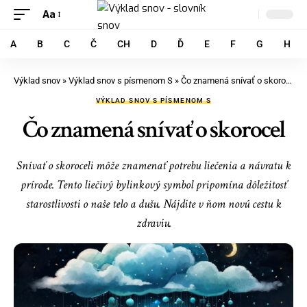
Aa
A
B
C
Č
CH
D
Ď
E
F
G
H
Výklad snov
»
Výklad snov s písmenom S
»
Čo znamená snívať o skorocel
VÝKLAD SNOV S PÍSMENOM S
Čo znamená snívať o skorocel
Snívať o skoroceli môže znamenať potrebu liečenia a návratu k
prírode. Tento liečivý bylinkový symbol pripomína dôležitosť
starostlivosti o naše telo a dušu. Nájdite v ňom novú cestu k
zdraviu.