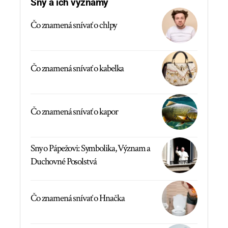
Sny a ich významy
Čo znamená snívať o chlpy
Čo znamená snívať o kabelka
Čo znamená snívať o kapor
Sny o Pápežovi: Symbolika, Význam a
Duchovné Posolstvá
Čo znamená snívať o Hnačka