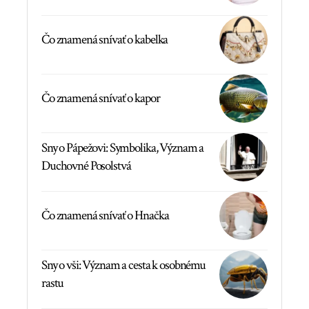
Čo znamená snívať o kabelka
Čo znamená snívať o kapor
Sny o Pápežovi: Symbolika, Význam a
Duchovné Posolstvá
Čo znamená snívať o Hnačka
Sny o vši: Význam a cesta k osobnému
rastu