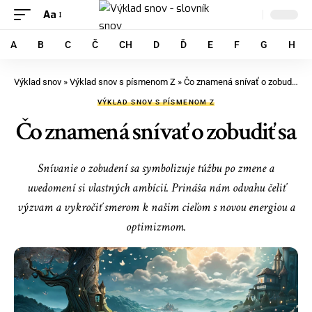
Aa
A
B
C
Č
CH
D
Ď
E
F
G
H
Výklad snov
»
Výklad snov s písmenom Z
»
Čo znamená snívať o zobudiť sa
VÝKLAD SNOV S PÍSMENOM Z
Čo znamená snívať o zobudiť sa
Snívanie o zobudení sa symbolizuje túžbu po zmene a
uvedomení si vlastných ambícií. Prináša nám odvahu čeliť
výzvam a vykročiť smerom k našim cieľom s novou energiou a
optimizmom.