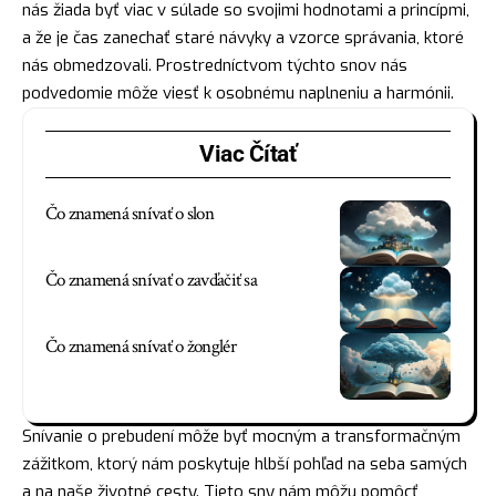
nás žiada byť viac v súlade so svojimi hodnotami a princípmi,
a že je čas zanechať staré návyky a vzorce správania, ktoré
nás obmedzovali. Prostredníctvom týchto snov nás
podvedomie môže viesť k osobnému naplneniu a harmónii.
Viac Čítať
Čo znamená snívať o slon
Čo znamená snívať o zavďačiť sa
Čo znamená snívať o žonglér
Snívanie o prebudení môže byť mocným a transformačným
zážitkom, ktorý nám poskytuje hlbší pohľad na seba samých
a na naše životné cesty. Tieto sny nám môžu pomôcť