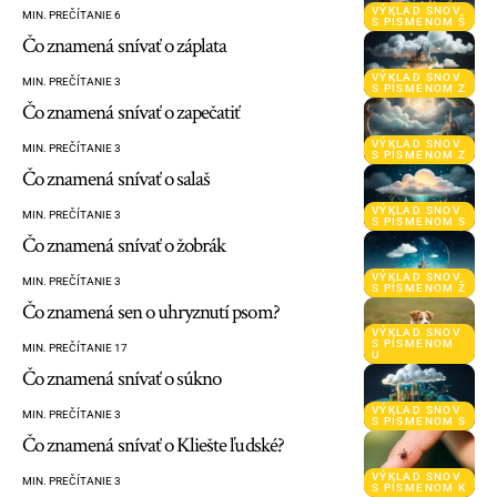
VÝKLAD SNOV
MIN. PREČÍTANIE 6
S PÍSMENOM Š
Čo znamená snívať o záplata
VÝKLAD SNOV
MIN. PREČÍTANIE 3
S PÍSMENOM Z
Čo znamená snívať o zapečatiť
VÝKLAD SNOV
MIN. PREČÍTANIE 3
S PÍSMENOM Z
Čo znamená snívať o salaš
VÝKLAD SNOV
MIN. PREČÍTANIE 3
S PÍSMENOM S
Čo znamená snívať o žobrák
VÝKLAD SNOV
MIN. PREČÍTANIE 3
S PÍSMENOM Ž
Čo znamená sen o uhryznutí psom?
VÝKLAD SNOV
S PÍSMENOM
MIN. PREČÍTANIE 17
U
Čo znamená snívať o súkno
VÝKLAD SNOV
MIN. PREČÍTANIE 3
S PÍSMENOM S
Čo znamená snívať o Kliešte ľudské?
VÝKLAD SNOV
MIN. PREČÍTANIE 3
S PÍSMENOM K