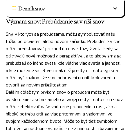
Denník snov
Význam snov: Prebúdzanie sa v ríši snov
Sny, v ktorých sa prebúdzame, môžu symbolizovať našu
túžbu po osvietení alebo novom začiatku. Prebudenie v sne
môže predstavovať prechod do novej fázy života, kedy sa
odkrývajú nové možnosti a perspektívy. Je to akoby sme sa
prebúdzali do iného sveta, kde vládne viac svetla a jasnosti,
a kde môžeme vidieť veci inak než predtým. Tento typ sna
môže byť znakom, že sme pripravení urobiť krok vpred a
otvoriť sa novým príležitostiam.
Ďalším dôležitým prvkom snov o prebudení môže byť
uvedomenie si seba samého a svojej cesty. Tento druh snov
môže reflektovať naše vnútorné prebudenie a rast, ako aj
hlbokú potrebu cítiť sa viac prítomnými a vedomými vo
svojom každodennom živote. Môže to byť tiež symbolom
toho, že sa postupne vymaňujeme z minulosti, zbavujeme sa