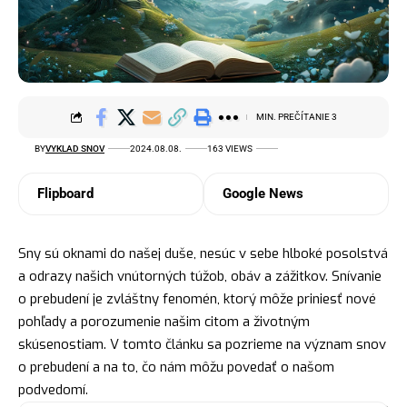
MIN. PREČÍTANIE 3
BY
VYKLAD SNOV
2024.08.08.
163 VIEWS
Flipboard
Google News
Sny sú oknami do našej duše, nesúc v sebe hlboké posolstvá
a odrazy našich vnútorných túžob, obáv a zážitkov. Snívanie
o prebudení je zvláštny fenomén, ktorý môže priniesť nové
pohľady a porozumenie našim citom a životným
skúsenostiam. V tomto článku sa pozrieme na
význam snov
o prebudení a na to, čo nám môžu povedať o našom
podvedomí.