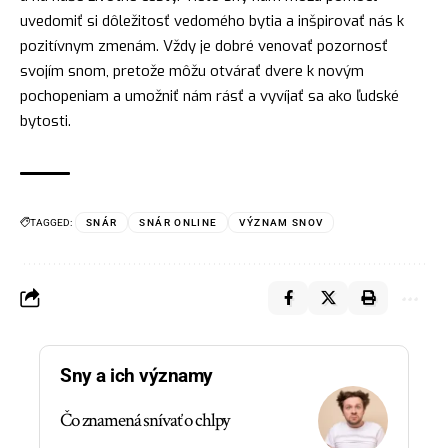
uvedomiť si dôležitosť vedomého bytia a inšpirovať nás k
pozitívnym zmenám. Vždy je dobré venovať pozornosť
svojím snom, pretože môžu otvárať
dvere
k novým
pochopeniam a umožniť nám
rásť
a vyvíjať sa ako ľudské
bytosti.
TAGGED:
SNÁR
SNÁR ONLINE
VÝZNAM SNOV
Sny a ich významy
Čo znamená snívať o chlpy