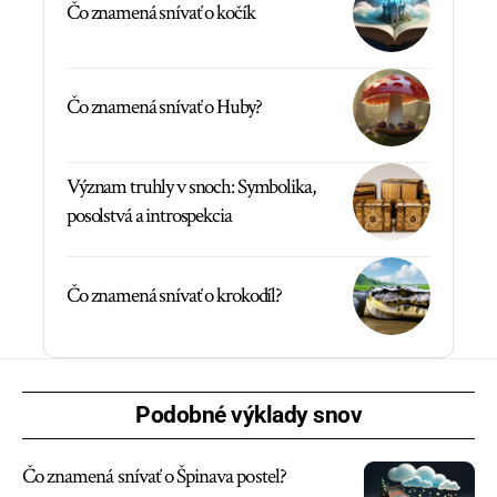
Čo znamená snívať o kočík
Čo znamená snívať o Huby?
Význam truhly v snoch: Symbolika,
posolstvá a introspekcia
Čo znamená snívať o krokodíl?
Podobné výklady snov
Čo znamená snívať o Špinava postel?