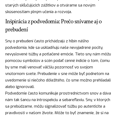
starých skľučujúcich zážitkov a otvárame sa novým
skúsenostiam plným učenia a rozvoja.
Inšpirácia z podvedomia: Prečo snívame aj o
prebudení
Sny o prebudení často prichádzajú z hlbín nášho
podvedomia, kde sa uskladňujú naše nevyjadrené pocity,
nevyslovené túžby a potlačené emócie. Tieto sny nám môžu
pomocou
symbolov
a scén podať cenné indície o tom, čomu
by sme mali venovať väčšiu pozornosť vo svojom
vnútornom svete. Prebudenie v sne môže byť podnetom na
uvedomenie si niečoho dôležitého, čo sme možno prehliadali
alebo ignorovali.
Podvedomie často komunikuje prostredníctvom snov a dáva
nám tak šancu na introspekciu a sebareflexiu. Sny, v ktorých
sa prebúdzame, môžu signalizovať túžbu po autenticite a
pravdivosti v našom živote. Môže to byť znamenie, že si na