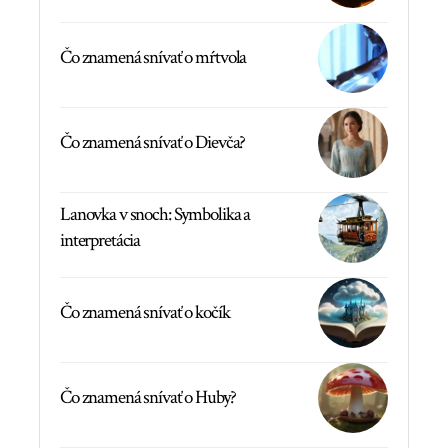
Čo znamená snívať o mŕtvola
Čo znamená snívať o Dievča?
Lanovka v snoch: Symbolika a
interpretácia
Čo znamená snívať o kočík
Čo znamená snívať o Huby?