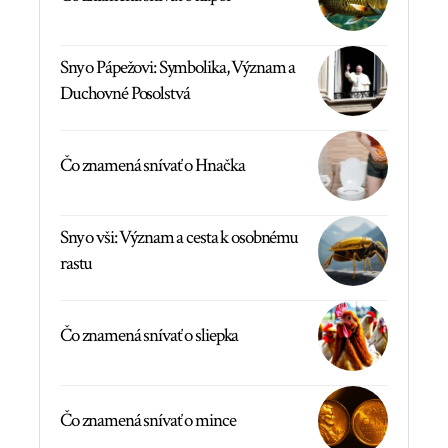
Sny o Pápežovi: Symbolika, Význam a
Duchovné Posolstvá
Čo znamená snívať o Hnačka
Sny o vši: Význam a cesta k osobnému
rastu
Čo znamená snívať o sliepka
Čo znamená snívať o mince