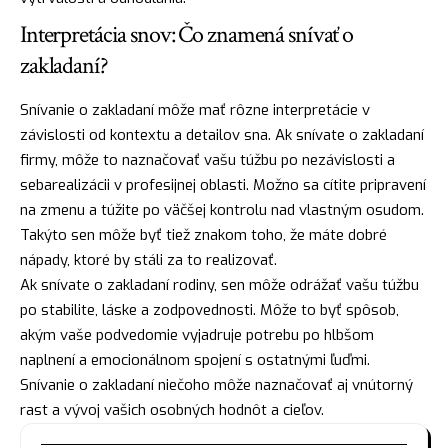
Interpretácia snov: Čo znamená snívať o
zakladaní?
Snívanie o zakladaní môže mať rôzne interpretácie v
závislosti od kontextu a detailov sna. Ak snívate o zakladaní
firmy, môže to naznačovať vašu túžbu po nezávislosti a
sebarealizácii v profesijnej oblasti. Možno sa cítite pripravení
na zmenu a túžite po väčšej kontrolu nad vlastným osudom.
Takýto sen môže byť tiež znakom toho, že máte dobré
nápady, ktoré by stáli za to realizovať.
Ak snívate o zakladaní rodiny, sen môže odrážať vašu túžbu
po stabilite,
láske
a zodpovednosti. Môže to byť spôsob,
akým vaše podvedomie vyjadruje potrebu po hlbšom
naplnení a emocionálnom spojení s ostatnými ľuďmi.
Snívanie o zakladaní niečoho môže naznačovať aj vnútorný
rast a vývoj vašich osobných hodnôt a cieľov.