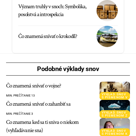
Význam truhly v snoch: Symbolika,
posolstvá a introspekcia
Čo znamená snívať o krokodíl?
Podobné výklady snov
Čo znamená snívať o vojne?
VÝKLAD SNOV
MIN. PREČÍTANIE 13
S PÍSMENOM V
Čo znamená snívať o zahanbiť sa
VÝKLAD SNOV
MIN. PREČÍTANIE 3
S PÍSMENOM Z
Co znamena ked sa ti sniva o niekom
(vyhľadávanie sna)
VÝKLAD SNOV
S PÍSMENOM K