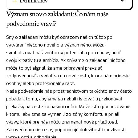
Denník snov
Význam snov o zakladaní: Čo nám naše
podvedomie vraví?
Sny o zakladaní môžu byť odrazom našich túžob po
vytváraní niečoho nového a významného. Môžu
symbolizovať náš vnútorný potenciál a potrebu vyjadriť
svoju kreativitu a ambície. Ak snívame o zakladaní niečoho,
môže to byť signál, že sme pripravení prevziať
zodpovednosť
a vydať sa na novú cestu, ktorá nám prinesie
osobný alebo profesionálny rast.
Naše podvedomie nás prostredníctvom takýchto snov často
pobáda k tomu, aby sme sa nebáli riskovať a prekonávať
prekážky na ceste za našimi cieľmi. Môže
ísť
o podnecovanie
k tomu, aby sme sa vymanili zo zóny komfortu a prijali
výzvy, ktoré pre nás môžu znamenať nové príležitosti.
Zároveň nám tieto sny pripomínajú dôležitosť trpezlivosti,
vytrvalosti a odhodlania.