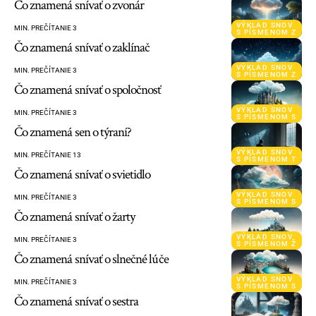
Čo znamená snívať o zvonár
VÝKLAD SNOV
MIN. PREČÍTANIE 3
S PÍSMENOM Z
Čo znamená snívať o zaklínač
VÝKLAD SNOV
MIN. PREČÍTANIE 3
S PÍSMENOM Z
Čo znamená snívať o spoločnosť
VÝKLAD SNOV
MIN. PREČÍTANIE 3
S PÍSMENOM S
Čo znamená sen o týraní?
VÝKLAD SNOV
MIN. PREČÍTANIE 13
S PÍSMENOM T
Čo znamená snívať o svietidlo
VÝKLAD SNOV
MIN. PREČÍTANIE 3
S PÍSMENOM S
Čo znamená snívať o žarty
VÝKLAD SNOV
MIN. PREČÍTANIE 3
S PÍSMENOM Ž
Čo znamená snívať o slnečné lúče
VÝKLAD SNOV
MIN. PREČÍTANIE 3
S PÍSMENOM S
Čo znamená snívať o sestra