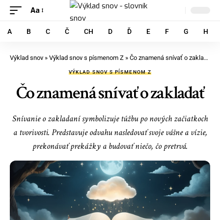
Aa
A
B
C
Č
CH
D
Ď
E
F
G
H
Výklad snov
»
Výklad snov s písmenom Z
»
Čo znamená snívať o zakladať
VÝKLAD SNOV S PÍSMENOM Z
Čo znamená snívať o zakladať
Snívanie o zakladaní symbolizuje túžbu po nových začiatkoch
a tvorivosti. Predstavuje odvahu nasledovať svoje vášne a vízie,
prekonávať prekážky a budovať niečo, čo pretrvá.