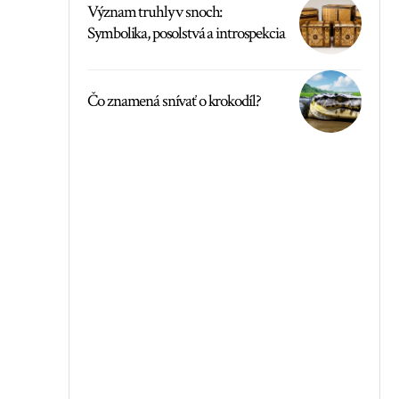
Význam truhly v snoch:
Symbolika, posolstvá a introspekcia
Čo znamená snívať o krokodíl?