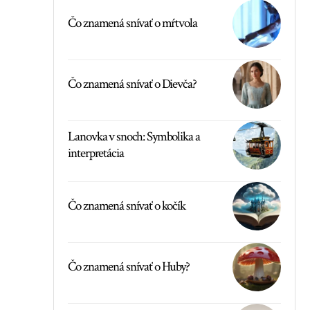
Čo znamená snívať o mŕtvola
Čo znamená snívať o Dievča?
Lanovka v snoch: Symbolika a
interpretácia
Čo znamená snívať o kočík
Čo znamená snívať o Huby?