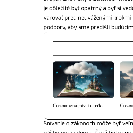
je dôležité byť opatrný a byť si 
varovať pred neuváženými krokmi 
podpory, aby sme predišli budúc
Čo znamená snívať o sečka
Čo zna
Snívanie o zákonoch môže byť veľ
nášho podvedomia. Či už tieto sny