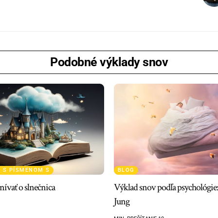
Podobné výklady snov
 S PÍSMENOM S
BLOG
ívať o slnečnica
Výklad snov podľa psychológie:
Jung