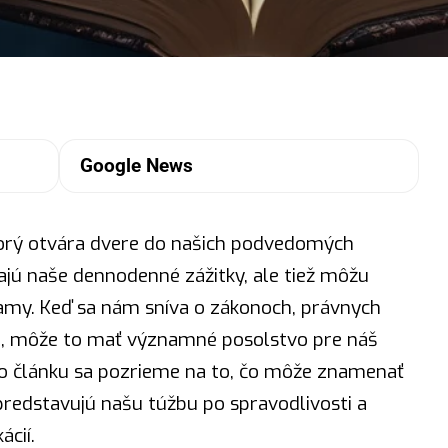
Google News
torý otvára
dvere
do našich podvedomých
ajú naše dennodenné zážitky, ale tiež môžu
amy. Keď sa nám sníva o zákonoch, právnych
h, môže to mať významné posolstvo pre náš
o článku sa pozrieme na to, čo môže znamenať
 predstavujú našu túžbu po spravodlivosti a
cií.