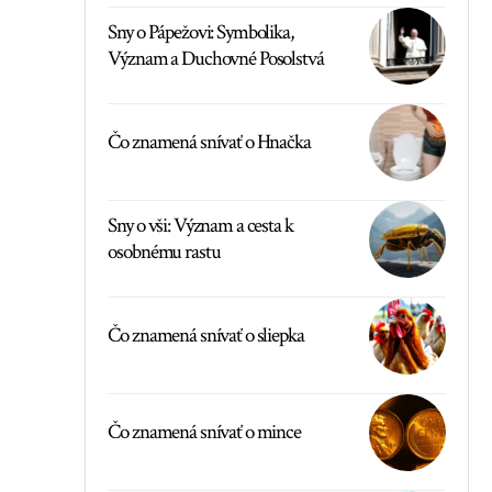
Sny o Pápežovi: Symbolika,
Význam a Duchovné Posolstvá
Čo znamená snívať o Hnačka
Sny o vši: Význam a cesta k
osobnému rastu
Čo znamená snívať o sliepka
Čo znamená snívať o mince