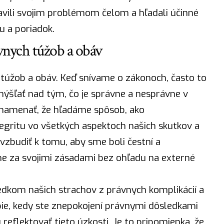
avili svojim problémom čelom a hľadali účinné
u a poriadok.
vnych túžob a obáv
 túžob a obáv. Keď snívame o zákonoch, často to
mýšľať nad tým, čo je správne a nesprávne v
namenať, že hľadáme spôsob, ako
egritu vo všetkých aspektoch našich skutkov a
vzbudiť k tomu, aby sme boli čestní a
ne za svojimi zásadami bez ohľadu na externé
dkom našich strachov z právnych komplikácií a
ie, kedy ste znepokojení právnymi dôsledkami
reflektovať tieto úzkosti. Je to pripomienka, že