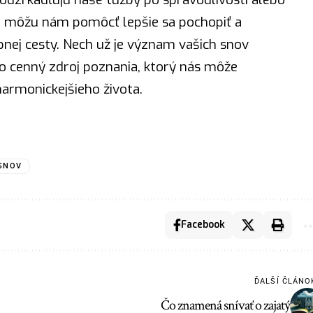
 môžu nám pomôcť lepšie sa pochopiť a
bnej cesty. Nech už je význam vašich snov
ako cenný zdroj poznania, ktorý nás môže
harmonickejšieho života.
SNOV
Facebook
ĎALŠÍ ČLÁNO
Čo znamená snívať o zajatý