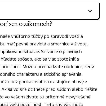
rí sen o zákonoch?
naše vnútorné túžby po spravodlivosti a
bu mať pevné pravidlá a smernice v živote,
likované situácie. Snívanie o právnych
hľadáte spôsob, ako sa viac stotožniť s
 princípmi. Možno prechádzate obdobím, kedy
sobného charakteru a etického správania.
môžu tiež poukazovať na existujúce obavy z
Ak sa vo sne ocitnete pred súdom alebo riešite
že vo vašom živote sú prítomné nevyriešené
ebujú vašu pozornosť. Tieto sny vás môžu