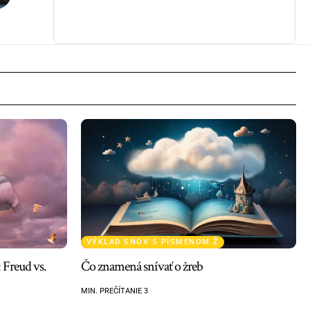
VÝKLAD SNOV S PÍSMENOM Ž
 Freud vs.
Čo znamená snívať o žreb
MIN. PREČÍTANIE 3