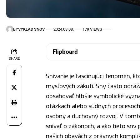
BY
VYKLAD SNOV
2024.08.08.
179 VIEWS
Flipboard
SHARE
Snívanie je fascinujúci fenomén, k
mysľových zákutí. Sny často odráž
obsahovať hlbšie symbolické význ
otázkach alebo súdnych procesoc
osobný a
duchovný
rozvoj. V tomt
snívať o zákonoch, a ako tieto sny
našich obavách z právnych kompliká