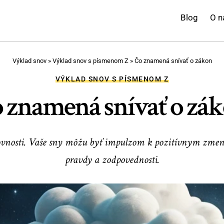
Blog
O n
Výklad snov
»
Výklad snov s písmenom Z
»
Čo znamená snívať o zákon
VÝKLAD SNOV S PÍSMENOM Z
 znamená snívať o zá
rovnosti. Vaše sny môžu byť impulzom k pozitívnym zmen
pravdy a zodpovednosti.