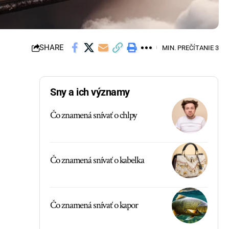
SHARE
MIN. PREČÍTANIE 3
Sny a ich významy
Čo znamená snívať o chlpy
Čo znamená snívať o kabelka
Čo znamená snívať o kapor