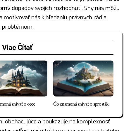
vedomý dopadov svojich rozhodnutí. Sny nás môžu
a motivovať nás k hľadaniu právnych
rád
a
im problémom.
Viac Čítať
mená snívať o otec
Čo znamená snívať o sprosták
mi obohacujúce a poukazuje na komplexnosť
 odzrkadľujú naše túžby po spravodlivosti alebo