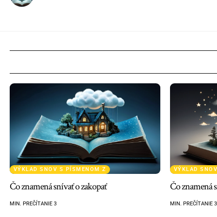
VÝKLAD SNOV S PÍSMENOM Z
VÝKLAD SNOV
Čo znamená snívať o zakopať
Čo znamená sn
MIN. PREČÍTANIE 3
MIN. PREČÍTANIE 3