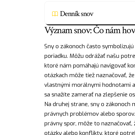
Denník snov
Význam snov: Čo nám hovo
Sny o zákonoch často symbolizujú 
poriadku. Môžu odrážať našu potre
ktoré nám pomáhajú navigovať komp
otázkach môže tiež naznačovať, že 
vlastnými morálnymi hodnotami a
sa snažíte zamerať na zlepšenie o
Na druhej strane, sny o zákonoch 
právnych problémov alebo sporov. 
právny spor, môže to naznačovať, 
otázky alebo konflikty, ktoré potr