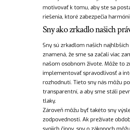
motivovať k tomu, aby ste sa post
riešenia, ktoré zabezpečia harmóni
Sny ako zrkadlo našich prá
Sny sú zrkadlom našich najhlbších
znamená, že sme sa začali viac za
našom osobnom živote. Môže to z
implementovať spravodlivosť a int
rozhodnutí. Tieto sny nás môžu po
transparentní, a aby sme stáli pev
tlaky.
Zároveň môžu byť takéto sny výsle
zodpovednosti. Ak prežívate obdob
svojich činov, sny o zákonoch môžu 