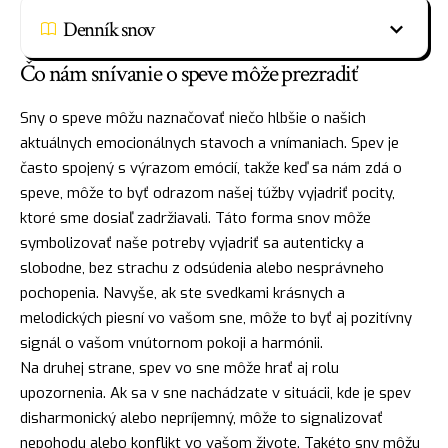
Denník snov
Čo nám snívanie o speve môže prezradiť
Sny o speve môžu naznačovať niečo hlbšie o našich
aktuálnych emocionálnych stavoch a vnímaniach. Spev je
často spojený s výrazom emócií, takže keď sa nám zdá o
speve, môže to byť odrazom našej túžby vyjadriť pocity,
ktoré sme dosiaľ zadržiavali. Táto forma snov môže
symbolizovať naše potreby vyjadriť sa autenticky a
slobodne, bez
strachu
z odsúdenia alebo nesprávneho
pochopenia. Navyše, ak ste svedkami krásnych a
melodických piesní vo vašom sne, môže to byť aj pozitívny
signál o vašom vnútornom pokoji a harmónii.
Na druhej strane, spev vo sne môže
hrať
aj rolu
upozornenia. Ak sa v sne nachádzate v situácii, kde je spev
disharmonický alebo nepríjemný, môže to signalizovať
nepohodu alebo konflikt vo vašom živote. Takéto sny môžu