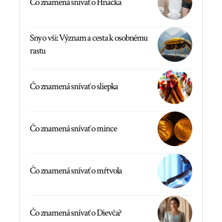
Čo znamená snívať o Hnačka
Sny o vši: Význam a cesta k osobnému
rastu
Čo znamená snívať o sliepka
Čo znamená snívať o mince
Čo znamená snívať o mŕtvola
Čo znamená snívať o Dievča?