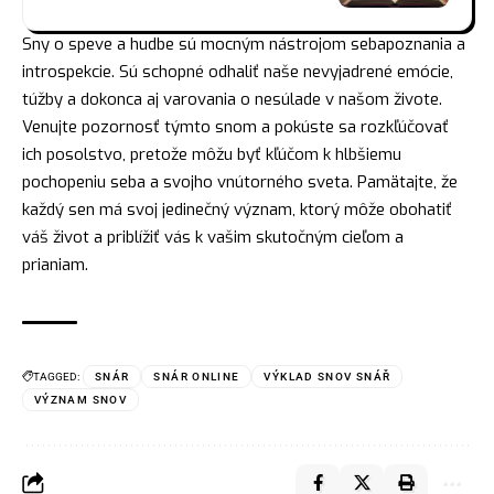
Sny o speve a hudbe sú mocným nástrojom sebapoznania a
introspekcie. Sú schopné odhaliť naše nevyjadrené emócie,
túžby a dokonca aj varovania o nesúlade v našom živote.
Venujte pozornosť týmto snom a pokúste sa rozkľúčovať
ich posolstvo, pretože môžu byť kľúčom k hlbšiemu
pochopeniu seba a svojho vnútorného sveta. Pamätajte, že
každý sen má svoj jedinečný význam, ktorý môže obohatiť
váš život a priblížiť vás k vašim skutočným cieľom a
prianiam.
TAGGED:
SNÁR
SNÁR ONLINE
VÝKLAD SNOV SNÁŘ
VÝZNAM SNOV