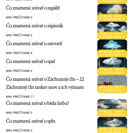
S PÍSMENOM S
Čo znamená snívať o zapáliť
VÝKLAD SNOV
MIN. PREČÍTANIE 3
S PÍSMENOM Z
Čo znamená snívať o zápisník
VÝKLAD SNOV
MIN. PREČÍTANIE 3
S PÍSMENOM Z
Čo znamená snívať o zatvoriť
VÝKLAD SNOV
MIN. PREČÍTANIE 4
S PÍSMENOM Z
Čo znamená snívať o spať
VÝKLAD SNOV
MIN. PREČÍTANIE 3
S PÍSMENOM S
Čo znamená snívať o Záchranný čln – 22
Záchranný čln tanker snov a ich význam
VÝKLAD SNOV
S PÍSMENOM Z
MIN. PREČÍTANIE 17
Čo znamená snívať o biela farba?
VÝKLAD SNOV
MIN. PREČÍTANIE 3
S PÍSMENOM B
Čo znamená snívať o spln
VÝKLAD SNOV
MIN. PREČÍTANIE 3
S PÍSMENOM S