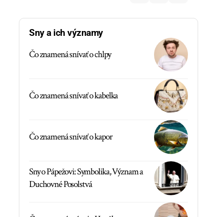
Sny a ich významy
Čo znamená snívať o chlpy
Čo znamená snívať o kabelka
Čo znamená snívať o kapor
Sny o Pápežovi: Symbolika, Význam a
Duchovné Posolstvá