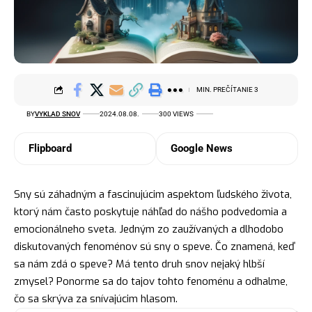
MIN. PREČÍTANIE 3
BY
VYKLAD SNOV
2024.08.08.
300 VIEWS
Flipboard
Google News
Sny sú záhadným a fascinujúcim aspektom ľudského života,
ktorý nám často poskytuje náhľad do nášho podvedomia a
emocionálneho sveta. Jedným zo zaužívaných a dlhodobo
diskutovaných fenoménov sú sny o speve. Čo znamená, keď
sa nám zdá o speve? Má tento druh snov nejaký hlbší
zmysel? Ponorme sa do tajov tohto fenoménu a odhalme,
čo sa skrýva za snívajúcim hlasom.