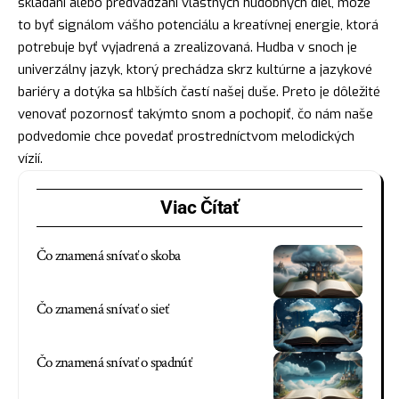
skladaní alebo predvádzaní vlastných hudobných diel, môže
to byť signálom vášho potenciálu a kreatívnej energie, ktorá
potrebuje byť vyjadrená a zrealizovaná. Hudba v snoch je
univerzálny
jazyk
, ktorý prechádza skrz kultúrne a jazykové
bariéry a dotýka sa hlbších častí našej duše. Preto je dôležité
venovať pozornosť takýmto snom a pochopiť, čo nám naše
podvedomie chce povedať prostredníctvom melodických
vízií.
Viac Čítať
Čo znamená snívať o skoba
Čo znamená snívať o sieť
Čo znamená snívať o spadnúť