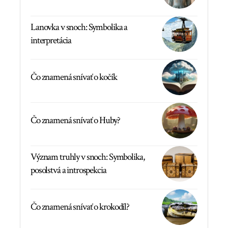
Lanovka v snoch: Symbolika a
interpretácia
Čo znamená snívať o kočík
Čo znamená snívať o Huby?
Význam truhly v snoch: Symbolika,
posolstvá a introspekcia
Čo znamená snívať o krokodíl?