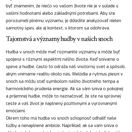
byť znamením, že niečo vo vašom živote nie je v súlade s
vašimi hodnotami alebo základnými potrebami. Aby ste
porozumeli plnému významu, je dôležité analyzovať nielen
samotný spev, ale aj kontext, v ktorom sa odohráva.
Tajomstvá a významy hudby v našich snoch
Hudba
v snoch môže mať rozmanité významy a môže byť
spojená s rôznymi aspektmi nášho života. Keď snívame o
speve a hudbe, často to odráža náš vnútorný svet a spôsob,
akým vnímame realitu okolo nás. Melódia a rytmus piesní v
snoch sa môžu stať symbolom nášho životného tempa a
harmonického prúdenia energie. Ak sa vám sníva o pokojnej
a príjemnej hudbe, môže to naznačovať, že ste na správnej
ceste a váš život je naplnený pozitívnymi a vyrovnanými
emóciami.
Okrem toho má hudba vo snoch schopnosť odhaliť naše
túžby a nenaplnené ambície. Napríklad, ak sa vám sníva o