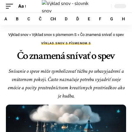
Aa
A
B
C
Č
CH
D
Ď
E
F
G
H
Výklad snov
»
Výklad snov s písmenom S
»
Čo znamená snívať o spev
VÝKLAD SNOV S PÍSMENOM S
Čo znamená snívať o spev
Snívanie o speve môže symbolizovať túžbu po sebavyjadrení a
vnútornom pokoji. Často naznačuje potrebu vyjadriť svoje
emócie a pocity prostredníctvom kreatívnych prostriedkov ako
je hudba.