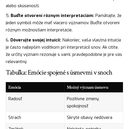
alebo skúsenosti.
Buďte otvorení rôznym interpretáciám:
Pamätajte, že
jeden symbol môže mať viacero významov. Buďte otvorení
rôznym možnostiam interpretácie.
Dôverujte svojej intuícii:
Nakoniec, vaša vlastná intuícia
je často najlepším vodítkom pri interpretácii snov. Ak cítite,
že určitý význam rezonuje s vami, pravdepodobne je pre vás
relevantný.
Tabuľka: Emócie spojené s úsmevmi v snoch
Emócia
Možný význam úsmevu
Radosť
Pozitívne zmeny,
spokojnosť
Strach
Skryté obavy, nedôvera
Zmätok
Neistota, potreba