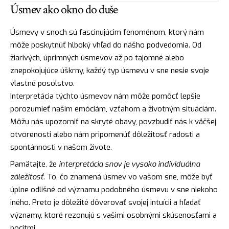
Úsmev ako okno do duše
Úsmevy v snoch sú fascinujúcim fenoménom, ktorý nám
môže poskytnúť hlboký vhľad do nášho podvedomia. Od
žiarivých, úprimných úsmevov až po tajomné alebo
znepokojujúce úškrny, každý typ úsmevu v sne nesie svoje
vlastné posolstvo.
Interpretácia týchto úsmevov nám môže pomôcť lepšie
porozumieť našim emóciám, vzťahom a životným situáciám.
Môžu nás upozorniť na skryté obavy, povzbudiť nás k väčšej
otvorenosti alebo nám pripomenúť dôležitosť radosti a
spontánnosti v našom živote.
Pamätajte, že
interpretácia snov je vysoko individuálna
záležitosť
. To, čo znamená úsmev vo vašom sne, môže byť
úplne odlišné od významu podobného úsmevu v sne niekoho
iného. Preto je dôležité dôverovať svojej intuícii a hľadať
významy, ktoré rezonujú s vašimi osobnými skúsenosťami a
pocitmi.