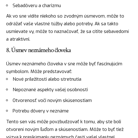
Sebadôveru a charizmu
Ak vo sne vidíte niekoho so zvodným úsmevom, môže to
odrážať vaše vlastné túžby alebo potreby. Ak sa takto
usmievate vy, môže to naznačovať, že sa cítite sebavedomí
a atraktívni.
8. Úsmev neznámeho človeka
Úsmev neznámeho človeka v sne môže byť fascinujúcim
symbolom. Môže predstavovať:
Nové príležitosti alebo stretnutia
Nepoznané aspekty vašej osobnosti
Otvorenosť voči novým skúsenostiam
Potrebu dôvery v neznáme
Tento sen vás môže povzbudzovať k tomu, aby ste boli
otvorení novým ľuďom a skúsenostiam. Môže to byť tiež
výzva k preskúmaniu neznámych častí vašej vlastnej