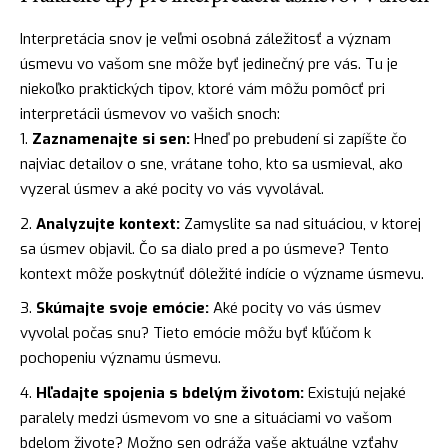
Interpretácia snov je veľmi osobná záležitosť a význam
úsmevu vo vašom sne môže byť jedinečný pre vás. Tu je
niekoľko praktických tipov, ktoré vám môžu pomôcť pri
interpretácii úsmevov vo vašich snoch:
Zaznamenajte si sen:
Hneď po prebudení si zapíšte čo
najviac detailov o sne, vrátane toho, kto sa usmieval, ako
vyzeral úsmev a aké pocity vo vás vyvolával.
Analyzujte kontext:
Zamyslite sa nad situáciou, v ktorej
sa úsmev objavil. Čo sa dialo pred a po úsmeve? Tento
kontext môže poskytnúť dôležité indície o význame úsmevu.
Skúmajte svoje emócie:
Aké pocity vo vás úsmev
vyvolal počas snu? Tieto emócie môžu byť kľúčom k
pochopeniu významu úsmevu.
Hľadajte spojenia s bdelým životom:
Existujú nejaké
paralely medzi úsmevom vo sne a situáciami vo vašom
bdelom živote? Možno sen odráža vaše aktuálne vzťahy