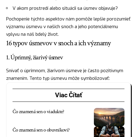
V akom prostredí alebo situácii sa úsmev objavuje?
Pochopenie týchto aspektov nám pomôže lepšie porozumieť
významu úsmevu v našich snoch a jeho potenciálnemu
vplyvu na náš bdelý život.
16 typov úsmevov v snoch a ich významy
1. Úprimný, žiarivý úsmev
Snívať o úprimnom, žiarivom úsmeve je často pozitívnym
znamením. Tento typ úsmevu môže symbolizovať:
Viac Čítať
Čo znamená sen o viadukte?
Čo znamená sen o obuvníkovi?