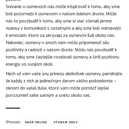
Snívanie o úsmevoch nás môže inšpirovať k tomu, aby sme
boli pozornejší k úsmevom v našom bdelom živote. Môže
nás to povzbudiť k tomu, aby sme si viac všímali jemné
nuansy v komunikácii s ostatnými a aby sme boli vnímavejší
k emóciám, ktoré sa skrývajú za úsmevmi ľudí okolo nás.
Nakoniec, úsmevy v snoch nám môžu pripomenúť silu
pozitivity a radosti v našom živote. Môžu nás povzbudiť k
tomu, aby sme častejšie rozdávali úsmevy a šírili pozitívnu
energiu vo svojom okolí.
Nech už vám vaše sny prinesú akékoľvek úsmevy, pamätajte,
že každý z nich je jedinečným darom vášho podvedomia –
oknom do vašej duše, ktoré vám môže pomôcť lepšie
porozumieť sebe samým a svetu okolo vás.
TAGGED:
SNÁR ONLINE
VÝZNAM SNOV