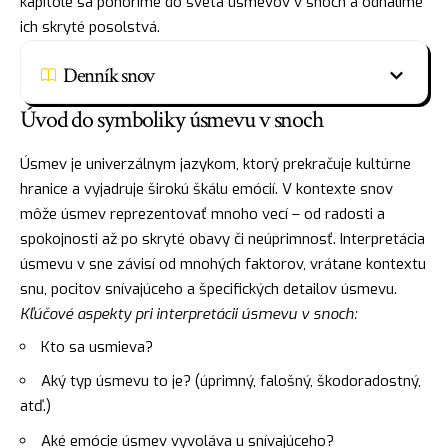
kapitole sa ponoríme do sveta úsmevov v snoch a odhalíme
ich skryté posolstvá.
Denník snov
Úvod do symboliky úsmevu v snoch
Úsmev je univerzálnym jazykom, ktorý prekračuje kultúrne
hranice a vyjadruje širokú škálu emócií. V kontexte snov
môže úsmev reprezentovať mnoho vecí – od radosti a
spokojnosti až po skryté obavy či neúprimnosť. Interpretácia
úsmevu v sne závisí od mnohých faktorov, vrátane kontextu
snu, pocitov snívajúceho a špecifických detailov úsmevu.
Kľúčové aspekty pri interpretácii úsmevu v snoch:
Kto sa usmieva?
Aký typ úsmevu to je? (úprimný, falošný, škodoradostný,
atď.)
Aké emócie úsmev vyvoláva u snívajúceho?