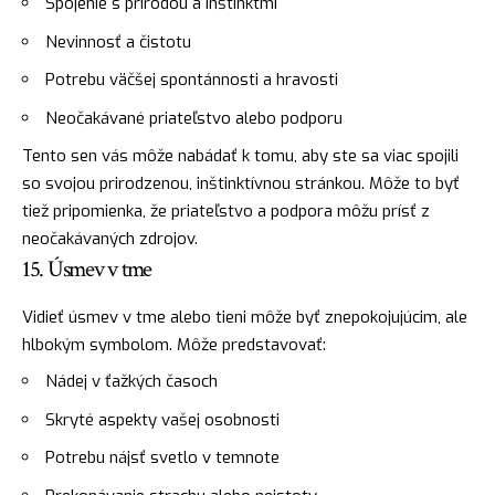
Spojenie s prírodou a inštinktmi
Nevinnosť a čistotu
Potrebu väčšej spontánnosti a hravosti
Neočakávané priateľstvo alebo podporu
Tento sen vás môže nabádať k tomu, aby ste sa viac spojili
so svojou prirodzenou, inštinktívnou stránkou. Môže to byť
tiež pripomienka, že priateľstvo a podpora môžu prísť z
neočakávaných zdrojov.
15. Úsmev v tme
Vidieť úsmev v tme alebo tieni môže byť znepokojujúcim, ale
hlbokým symbolom. Môže predstavovať:
Nádej v ťažkých časoch
Skryté aspekty vašej osobnosti
Potrebu nájsť
svetlo
v temnote