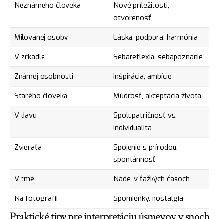
Neznámeho človeka
Nové príležitosti,
otvorenosť
Milovanej osoby
Láska, podpora, harmónia
V zrkadle
Sebareflexia, sebapoznanie
Známej osobnosti
Inšpirácia, ambície
Starého človeka
Múdrosť, akceptácia života
V davu
Spolupatričnosť vs.
individualita
Zvieraťa
Spojenie s prírodou,
spontánnosť
V tme
Nádej v ťažkých časoch
Na fotografii
Spomienky, nostalgia
Praktické tipy pre interpretáciu úsmevov v snoch