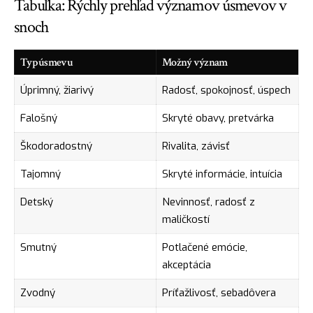
Tabuľka: Rýchly prehľad významov úsmevov v
snoch
Typ úsmevu
Možný význam
Úprimný, žiarivý
Radosť, spokojnosť, úspech
Falošný
Skryté obavy, pretvárka
Škodoradostný
Rivalita, závisť
Tajomný
Skryté informácie, intuícia
Detský
Nevinnosť, radosť z
maličkostí
Smutný
Potlačené emócie,
akceptácia
Zvodný
Príťažlivosť, sebadôvera