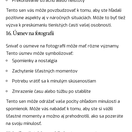
Prekonávanie
strachu
alebo neistoty
Tento sen vás môže povzbudzovať k tomu, aby ste hľadali
pozitívne aspekty aj v náročných situáciách. Môže to byť tiež
výzva k preskúmaniu tienistých častí vašej osobnosti.
16. Úsmev na fotografii
Snívať o úsmeve na fotografii môže mať rôzne významy.
Tento úsmev môže symbolizovať:
Spomienky a nostalgia
Zachytenie šťastných momentov
Potrebu vrátiť sa k minulým skúsenostiam
Zmrazenie času alebo túžbu po stabilite
Tento sen môže odrážať vaše pocity ohľadom minulosti a
spomienok. Môže vás nabádať k tomu, aby ste si vážili
šťastné momenty a možno aj prehodnotili, ako sa pozeráte
na svoju minulosť.