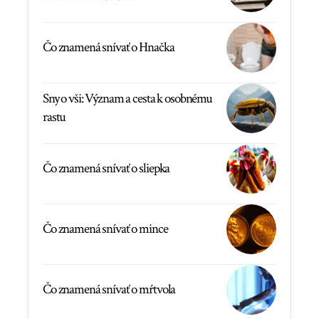
Čo znamená snívať o Hnačka
Sny o vši: Význam a cesta k osobnému
rastu
Čo znamená snívať o sliepka
Čo znamená snívať o mince
Čo znamená snívať o mŕtvola