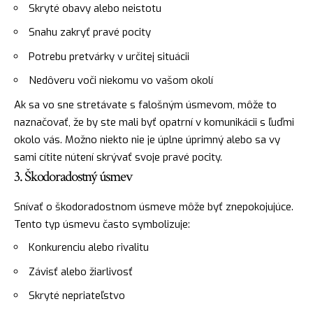
Skryté obavy alebo neistotu
Snahu zakryť pravé pocity
Potrebu pretvárky v určitej situácii
Nedôveru voči niekomu vo vašom okolí
Ak sa vo sne stretávate s falošným úsmevom, môže to
naznačovať, že by ste mali byť opatrní v komunikácii s ľuďmi
okolo vás. Možno niekto nie je úplne úprimný alebo sa vy
sami cítite nútení skrývať svoje pravé pocity.
3. Škodoradostný úsmev
Snívať o škodoradostnom úsmeve môže byť znepokojujúce.
Tento typ úsmevu často symbolizuje:
Konkurenciu alebo rivalitu
Závisť alebo žiarlivosť
Skryté nepriateľstvo