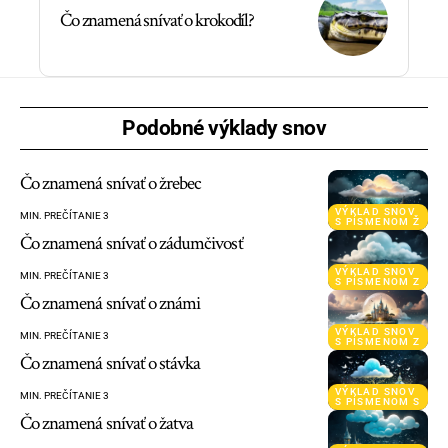
Čo znamená snívať o krokodíl?
Podobné výklady snov
Čo znamená snívať o žrebec
VÝKLAD SNOV
MIN. PREČÍTANIE 3
S PÍSMENOM Ž
Čo znamená snívať o zádumčivosť
VÝKLAD SNOV
MIN. PREČÍTANIE 3
S PÍSMENOM Z
Čo znamená snívať o známi
VÝKLAD SNOV
MIN. PREČÍTANIE 3
S PÍSMENOM Z
Čo znamená snívať o stávka
VÝKLAD SNOV
MIN. PREČÍTANIE 3
S PÍSMENOM S
Čo znamená snívať o žatva