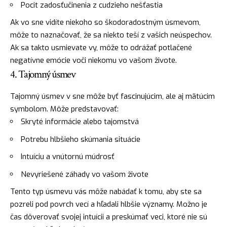
Pocit zadosťučinenia z cudzieho nešťastia
Ak vo sne vidíte niekoho so škodoradostným úsmevom,
môže to naznačovať, že sa niekto teší z vašich neúspechov.
Ak sa takto usmievate vy, môže to odrážať potlačené
negatívne emócie voči niekomu vo vašom živote.
4. Tajomný úsmev
Tajomný úsmev v sne môže byť fascinujúcim, ale aj mätúcim
symbolom. Môže predstavovať:
Skryté informácie alebo tajomstvá
Potrebu hlbšieho skúmania situácie
Intuíciu a vnútornú múdrosť
Nevyriešené záhady vo vašom živote
Tento typ úsmevu vás môže nabádať k tomu, aby ste sa
pozreli pod povrch vecí a hľadali hlbšie významy. Možno je
čas dôverovať svojej intuícii a preskúmať veci, ktoré nie sú