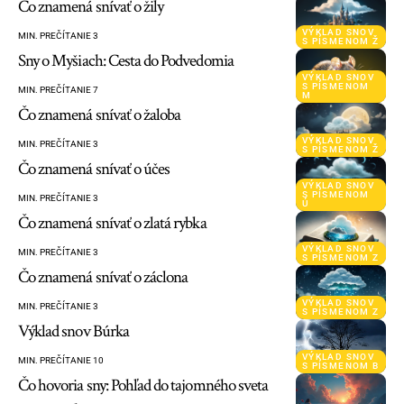
Čo znamená snívať o žily
VÝKLAD SNOV
MIN. PREČÍTANIE 3
S PÍSMENOM Ž
Sny o Myšiach: Cesta do Podvedomia
VÝKLAD SNOV
S PÍSMENOM
MIN. PREČÍTANIE 7
M
Čo znamená snívať o žaloba
VÝKLAD SNOV
MIN. PREČÍTANIE 3
S PÍSMENOM Ž
Čo znamená snívať o účes
VÝKLAD SNOV
S PÍSMENOM
MIN. PREČÍTANIE 3
Ú
Čo znamená snívať o zlatá rybka
VÝKLAD SNOV
MIN. PREČÍTANIE 3
S PÍSMENOM Z
Čo znamená snívať o záclona
VÝKLAD SNOV
MIN. PREČÍTANIE 3
S PÍSMENOM Z
Výklad snov Búrka
VÝKLAD SNOV
MIN. PREČÍTANIE 10
S PÍSMENOM B
Čo hovoria sny: Pohľad do tajomného sveta