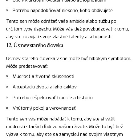
Potrebu napodobňovať niekoho, koho obdivujete
Tento sen môže odrážať vaše ambície alebo túžbu po
určitom type úspechu. Môže vás tiež povzbudzovať k tomu,
aby ste rozvíjali svoje vlastné talenty a schopnosti.
12. Úsmev starého človeka
Úsmev starého človeka v sne môže byť hlbokým symbolom.
Môže predstavovať:
Múdrosť a životné skúsenosti
Akceptáciu života a jeho cyklov
Potrebu rešpektovať tradície a históriu
Vnútorný pokoj a vyrovnanosť
Tento sen vás môže nabádať k tomu, aby ste si vážili
múdrosti starších ľudí vo vašom živote. Môže to byť tiež
výzva k tomu, aby ste sa zamysleli nad svojím vlastným