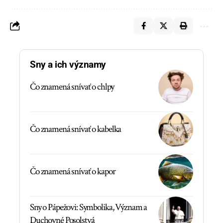
Sny a ich významy
Čo znamená snívať o chlpy
Čo znamená snívať o kabelka
Čo znamená snívať o kapor
Sny o Pápežovi: Symbolika, Význam a
Duchovné Posolstvá