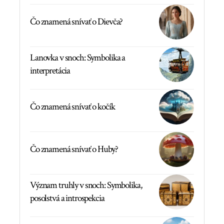
Čo znamená snívať o Dievča?
Lanovka v snoch: Symbolika a
interpretácia
Čo znamená snívať o kočík
Čo znamená snívať o Huby?
Význam truhly v snoch: Symbolika,
posolstvá a introspekcia