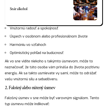
Snár alkohol
Vnútornú
radosť
a spokojnosť
Úspech v osobnom alebo profesionálnom živote
Harmóniu vo vzťahoch
Optimistický pohľad na budúcnosť
Ak vo sne vidíte niekoho s takýmto úsmevom, môže to
naznačovať, že táto osoba vám prináša do života pozitívnu
energiu. Ak sa takto usmievate vy sami, môže to odrážať
vašu vnútornú
silu
a sebadôveru.
2. Falošný alebo nútený úsmev
Falošný úsmev v sne môže byť varovným signálom. Tento
typ úsmevu môže indikovať: