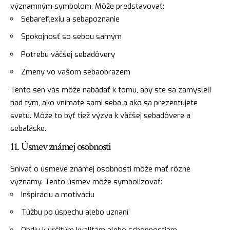
významným symbolom. Môže predstavovať:
Sebareflexiu a sebapoznanie
Spokojnosť so sebou samým
Potrebu väčšej sebadôvery
Zmeny vo vašom sebaobrazem
Tento sen vás môže nabádať k tomu, aby ste sa zamysleli
nad tým, ako vnímate sami seba a ako sa prezentujete
svetu. Môže to byť tiež výzva k väčšej sebadôvere a
sebaláske.
11. Úsmev známej osobnosti
Snívať o úsmeve známej osobnosti môže mať rôzne
významy. Tento úsmev môže symbolizovať:
Inšpiráciu a motiváciu
Túžbu po úspechu alebo uznaní
Obdiv k určitým kvalitám alebo schopnostiam