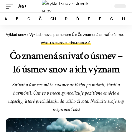
Aa
A
B
C
Č
CH
D
Ď
E
F
G
H
Výklad snov
»
Výklad snov s písmenom Ú
»
Čo znamená snívať o úsmev – 16 úsmev snov a ich význam
VÝKLAD SNOV S PÍSMENOM Ú
Čo znamená snívať o úsmev –
16 úsmev snov a ich význam
Snívať o úsmeve môže znamenať túžbu po radosti, šťastí a
harmónii. Úsmev v snoch symbolizuje pozitívne emócie a
úspechy, ktoré prichádzajú do vášho života. Nechajte svoje sny
inšpirovať vás!