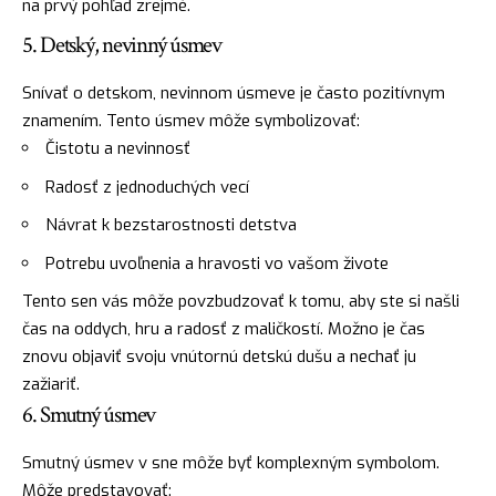
na prvý pohľad zrejmé.
5. Detský, nevinný úsmev
Snívať o detskom, nevinnom úsmeve je často pozitívnym
znamením. Tento úsmev môže symbolizovať:
Čistotu a nevinnosť
Radosť z jednoduchých vecí
Návrat k bezstarostnosti detstva
Potrebu uvoľnenia a hravosti vo vašom živote
Tento sen vás môže povzbudzovať k tomu, aby ste si našli
čas na oddych, hru a radosť z maličkostí. Možno je čas
znovu objaviť svoju vnútornú detskú dušu a nechať ju
zažiariť.
6. Smutný úsmev
Smutný úsmev v sne môže byť komplexným symbolom.
Môže predstavovať: