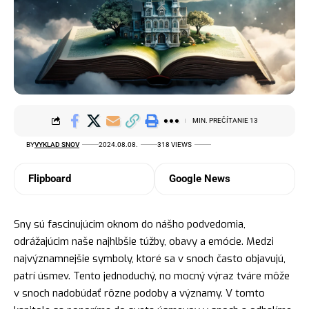
MIN. PREČÍTANIE 13
BY
VYKLAD SNOV
2024.08.08.
318 VIEWS
Flipboard
Google News
Sny sú fascinujúcim oknom do nášho podvedomia,
odrážajúcim naše najhlbšie túžby, obavy a emócie. Medzi
najvýznamnejšie symboly, ktoré sa v snoch často objavujú,
patrí úsmev. Tento jednoduchý, no mocný výraz tváre môže
v snoch nadobúdať rôzne podoby a významy. V tomto