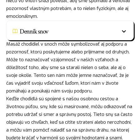
niečo vo vnútri snaží povedať, aby sme spomalili a venovali
pozornosť vlastným potrebám, a to nielen fyzickým, ale aj
emocionálnym.
Denník snov
Masáž chodidiel v snoch môže symbolizovať aj podporu a
pozornosť, ktorú poskytujeme alebo prijímame od druhých.
Môže to naznačovať vzájomnosť v našich vzťahoch a
dôležitosť toho, aby sme sa starali nielen o seba, ale aj o
svoje okolie. Tento sen nám môže jemne naznačovať, že je
čas vyjadriť svoju vďačnosť ľuďom, ktorí nám v živote
pomáhajú a ponúkajú nám svoju podporu.
Keďže chodidlá sú spojené s našou osobnou cestou a
životnou púťou, sny, kde sú masírované, môžu odkazovať na
potrebu udržať si smer a správny postoj. Tieto sny sa často
objavujú vo chvíľach, keď sa cítite stratení alebo nerozhodní,
a môžu vám pomôcť naladiť sa na správnu dráhu, na ktorej
budete kráčať v harmónii so svojimi hodnotami a snami.