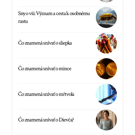
Sny o vši: Význam a cesta k osobnému
rastu
Čo znamená snívať o sliepka
Čo znamená snívať o mince
Čo znamená snívať o mŕtvola
Čo znamená snívať o Dievča?