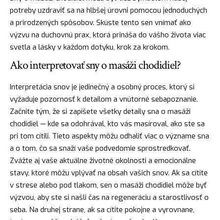
potreby uzdraviť sa na hlbšej úrovni pomocou jednoduchých
a prirodzených spôsobov. Skúste tento sen vnímať ako
výzvu na duchovnú prax, ktorá prináša do vášho života viac
svetla a lásky v každom dotyku, krok za krokom.
Ako interpretovať sny o masáži chodidiel?
Interpretácia snov je jedinečný a osobný proces, ktorý si
vyžaduje pozornosť k detailom a vnútorné sebapoznanie.
Začnite tým, že si zapíšete všetky detaily sna o masáži
chodidiel — kde sa odohrával, kto vás masíroval, ako ste sa
pri tom cítili. Tieto aspekty môžu odhaliť viac o význame sna
a o tom, čo sa snaží vaše podvedomie sprostredkovať.
Zvážte aj vaše aktuálne životné okolnosti a emocionálne
stavy, ktoré môžu vplývať na obsah vašich snov. Ak sa cítite
v strese alebo pod tlakom, sen o masáži chodidiel môže byť
výzvou, aby ste si našli čas na regeneráciu a starostlivosť o
seba. Na druhej strane, ak sa cítite pokojne a vyrovnane,