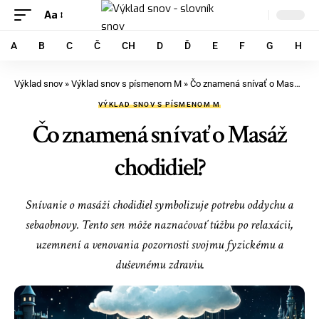
Aa
A
B
C
Č
CH
D
Ď
E
F
G
H
Výklad snov
»
Výklad snov s písmenom M
»
Čo znamená snívať o Masáž chodidiel?
VÝKLAD SNOV S PÍSMENOM M
Čo znamená snívať o Masáž
chodidiel?
Snívanie o masáži chodidiel symbolizuje potrebu oddychu a
sebaobnovy. Tento sen môže naznačovať túžbu po relaxácii,
uzemnení a venovania pozornosti svojmu fyzickému a
duševnému zdraviu.