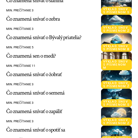
Čo znamená snívať o slanina
VÝKLAD SNOV
MIN. PREČÍTANIE 3
S PÍSMENOM S
Čo znamená snívať o zebra
VÝKLAD SNOV
MIN. PREČÍTANIE 3
S PÍSMENOM Z
Čo znamená snívať o Bývalý priatelia?
VÝKLAD SNOV
MIN. PREČÍTANIE 5
S PÍSMENOM B
Čo znamená sen o medi?
VÝKLAD SNOV
S PÍSMENOM
MIN. PREČÍTANIE 11
M
Čo znamená snívať o žobrať
VÝKLAD SNOV
MIN. PREČÍTANIE 3
S PÍSMENOM Ž
Čo znamená snívať o semená
VÝKLAD SNOV
MIN. PREČÍTANIE 3
S PÍSMENOM S
Čo znamená snívať o zapáliť
VÝKLAD SNOV
MIN. PREČÍTANIE 3
S PÍSMENOM Z
Čo znamená snívať o spotiť sa