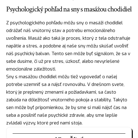
Psychologický pohľad na sny s masážou chodidiel
Z psychologického pohľadu môžu sny o masáži chodidiel
odrážať náš vnútorný stav a potrebu emocionálneho
uvoľnenia. Masáž ako taká je proces, ktorý z tela odstraňuje
napätie
a stres, a podobne aj naše sny môžu skúšať uvoľniť
náš psychický balvan. Tento sen môže byť signálom, že sa v
sebe dusíme, či už pre stres, úzkosť, alebo nevyriešené
emocionálne záležitosti.
Sny s masážou chodidiel môžu tiež vypovedať o našej
potrebe uzemniť sa a
nájsť
rovnováhu. V dnešnom svete,
ktorý je preplnený zmenami a požiadavkami, sa často
zabúda na dôležitosť vnútorného pokoja a stability. Takýto
sen môže byť pripomienkou, že by sme si mali nájsť čas na
seba a posilniť naše psychické zdravie, aby sme lepšie
zvládali výzvy, ktoré pred nami stoja.