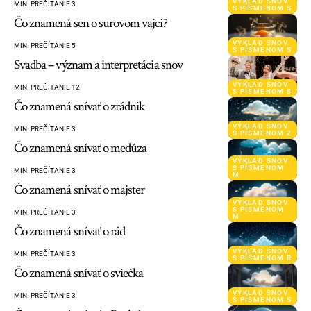
VÝKLAD SNOV
MIN. PREČÍTANIE 3
S PÍSMENOM S
Čo znamená sen o surovom vajci?
VÝKLAD SNOV
MIN. PREČÍTANIE 5
S PÍSMENOM S
Svadba – význam a interpretácia snov
VÝKLAD SNOV
MIN. PREČÍTANIE 12
S PÍSMENOM S
Čo znamená snívať o zrádnik
VÝKLAD SNOV
MIN. PREČÍTANIE 3
S PÍSMENOM Z
Čo znamená snívať o medúza
VÝKLAD SNOV
S PÍSMENOM
MIN. PREČÍTANIE 3
M
Čo znamená snívať o majster
VÝKLAD SNOV
S PÍSMENOM
MIN. PREČÍTANIE 3
M
Čo znamená snívať o rád
VÝKLAD SNOV
MIN. PREČÍTANIE 3
S PÍSMENOM R
Čo znamená snívať o sviečka
VÝKLAD SNOV
MIN. PREČÍTANIE 3
S PÍSMENOM S