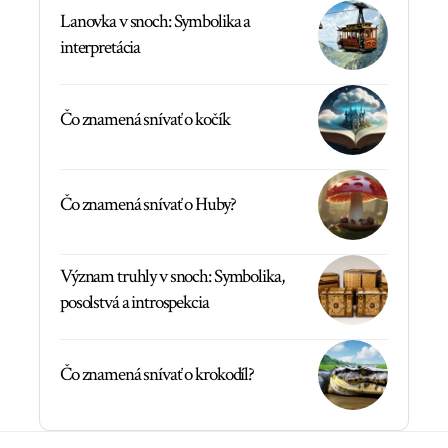
Lanovka v snoch: Symbolika a
interpretácia
Čo znamená snívať o kočík
Čo znamená snívať o Huby?
Význam truhly v snoch: Symbolika,
posolstvá a introspekcia
Čo znamená snívať o krokodíl?