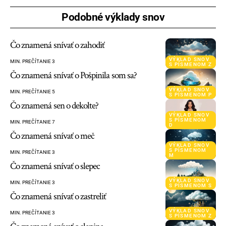
Podobné výklady snov
Čo znamená snívať o zahodiť
VÝKLAD SNOV
MIN. PREČÍTANIE 3
S PÍSMENOM Z
Čo znamená snívať o Pošpinila som sa?
VÝKLAD SNOV
MIN. PREČÍTANIE 5
S PÍSMENOM P
Čo znamená sen o dekolte?
VÝKLAD SNOV
S PÍSMENOM
MIN. PREČÍTANIE 7
D
Čo znamená snívať o meč
VÝKLAD SNOV
S PÍSMENOM
MIN. PREČÍTANIE 3
M
Čo znamená snívať o slepec
VÝKLAD SNOV
MIN. PREČÍTANIE 3
S PÍSMENOM S
Čo znamená snívať o zastreliť
VÝKLAD SNOV
MIN. PREČÍTANIE 3
S PÍSMENOM Z