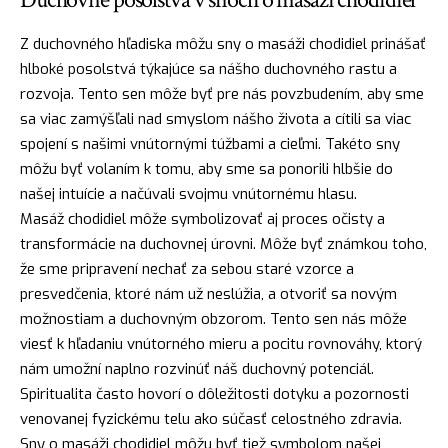
Z duchovného hľadiska môžu sny o masáži chodidiel prinášať
hlboké posolstvá týkajúce sa nášho duchovného rastu a
rozvoja. Tento sen môže byť pre nás povzbudením, aby sme
sa viac zamýšľali nad smyslom nášho života a cítili sa viac
spojení s našimi vnútornými túžbami a cieľmi. Takéto sny
môžu byť volaním k tomu, aby sme sa ponorili hlbšie do
našej intuície a načúvali svojmu vnútornému hlasu.
Masáž chodidiel môže symbolizovať aj proces očisty a
transformácie na duchovnej úrovni. Môže byť známkou toho,
že sme pripravení nechať za sebou staré vzorce a
presvedčenia, ktoré nám už neslúžia, a otvoriť sa novým
možnostiam a duchovným obzorom. Tento sen nás môže
viesť k hľadaniu vnútorného mieru a pocitu rovnováhy, ktorý
nám umožní naplno rozvinúť náš
duchovný
potenciál.
Spiritualita často hovorí o dôležitosti dotyku a pozornosti
venovanej fyzickému telu ako súčasť celostného zdravia.
Sny o masáži chodidiel môžu byť tiež symbolom našej