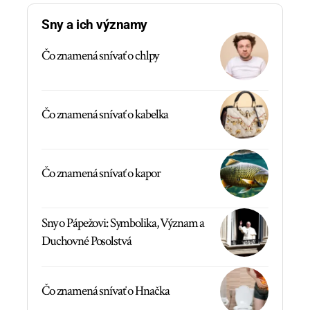
Sny a ich významy
Čo znamená snívať o chlpy
Čo znamená snívať o kabelka
Čo znamená snívať o kapor
Sny o Pápežovi: Symbolika, Význam a
Duchovné Posolstvá
Čo znamená snívať o Hnačka