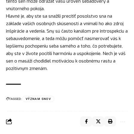
tento sen môže odrážať vašu úroveň sebadôvery a
vnútorného pokoja.
Hlavné je, aby ste sa snažili precítiť posolstvo sna na
základe vašich osobných skúseností a vnímali ho ako zdroj
inšpirácie a vedenia. Sny sú často kanálom pre introspekciu a
sebauvedomenie, a teda môžu pomôcť nasmerovať vás k
lepšiemu pochopeniu seba samého a toho, čo potrebujete,
aby ste v živote pocítili harmóniu a uspokojenie. Nech je váš
sen o masáži chodidiel motiváciou k osobnému rastu a
pozitívnym zmenám.
TAGGED:
VÝZNAM SNOV