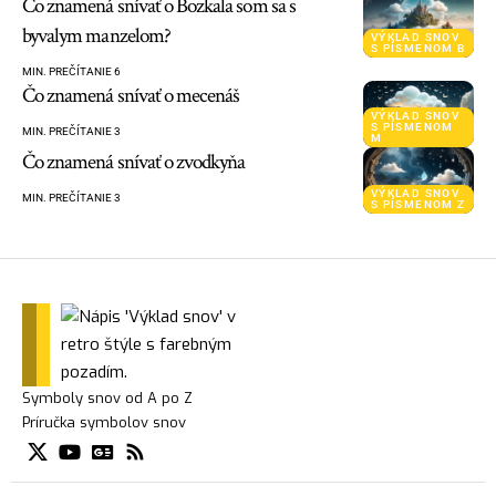
Čo znamená snívať o Bozkala som sa s
byvalym manzelom?
VÝKLAD SNOV
S PÍSMENOM B
MIN. PREČÍTANIE 6
Čo znamená snívať o mecenáš
VÝKLAD SNOV
S PÍSMENOM
MIN. PREČÍTANIE 3
M
Čo znamená snívať o zvodkyňa
VÝKLAD SNOV
MIN. PREČÍTANIE 3
S PÍSMENOM Z
Symboly snov od A po Z
Príručka symbolov snov