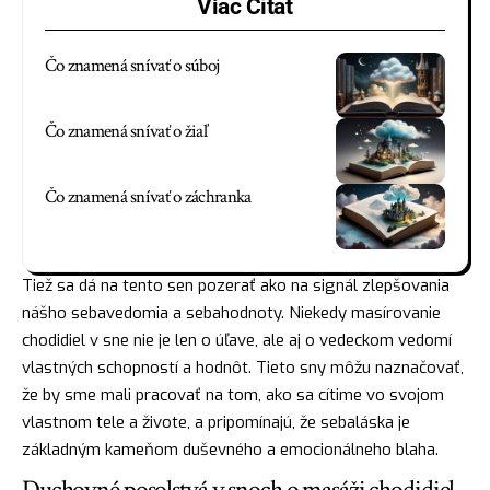
Viac Čítať
Čo znamená snívať o súboj
Čo znamená snívať o žiaľ
Čo znamená snívať o záchranka
Tiež sa dá na tento sen pozerať ako na signál zlepšovania
nášho sebavedomia a sebahodnoty. Niekedy masírovanie
chodidiel v sne nie je len o úľave, ale aj o vedeckom vedomí
vlastných schopností a hodnôt. Tieto sny môžu naznačovať,
že by sme mali pracovať na tom, ako sa cítime vo svojom
vlastnom tele a živote, a pripomínajú, že sebaláska je
základným kameňom duševného a emocionálneho blaha.
Duchovné posolstvá v snoch o masáži chodidiel