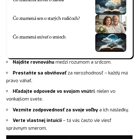
Čo znamená sen o starých rodičoch?
Čo znamená snívať o smiech
Nájdite rovnováhu
medzi rozumom a srdcom.
Prestaňte sa obviňovať
za nerozhodnosť – každý má
právo váhať.
Hľadajte odpovede vo svojom vnútri
, nielen vo
vonkajšom svete.
Vezmite
zodpovednosť
za svoje voľby
a ich následky.
Verte vlastnej intuícii
– tá vás často vie viesť
správnym smerom.