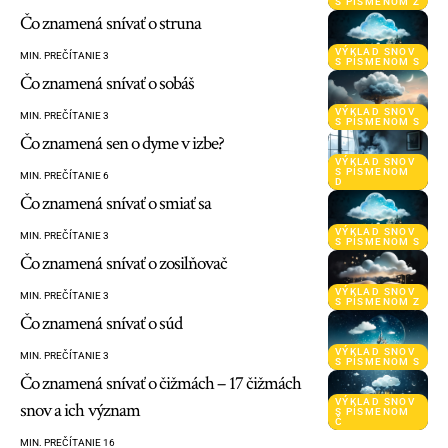
S PÍSMENOM Z
Čo znamená snívať o struna
VÝKLAD SNOV
MIN. PREČÍTANIE 3
S PÍSMENOM S
Čo znamená snívať o sobáš
VÝKLAD SNOV
MIN. PREČÍTANIE 3
S PÍSMENOM S
Čo znamená sen o dyme v izbe?
VÝKLAD SNOV
S PÍSMENOM
MIN. PREČÍTANIE 6
D
Čo znamená snívať o smiať sa
VÝKLAD SNOV
MIN. PREČÍTANIE 3
S PÍSMENOM S
Čo znamená snívať o zosilňovač
VÝKLAD SNOV
MIN. PREČÍTANIE 3
S PÍSMENOM Z
Čo znamená snívať o súd
VÝKLAD SNOV
MIN. PREČÍTANIE 3
S PÍSMENOM S
Čo znamená snívať o čižmách – 17 čižmách
VÝKLAD SNOV
snov a ich význam
S PÍSMENOM
Č
MIN. PREČÍTANIE 16