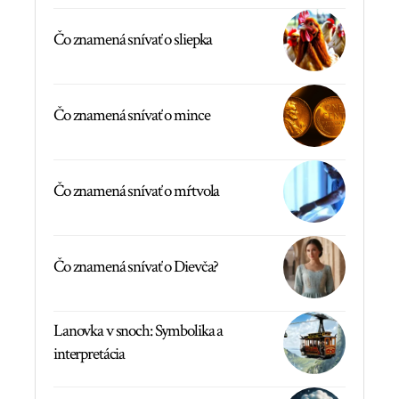
Čo znamená snívať o sliepka
Čo znamená snívať o mince
Čo znamená snívať o mŕtvola
Čo znamená snívať o Dievča?
Lanovka v snoch: Symbolika a
interpretácia