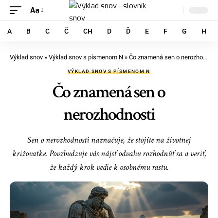
Aa
A
B
C
Č
CH
D
Ď
E
F
G
H
Výklad snov
»
Výklad snov s písmenom N
»
Čo znamená sen o nerozhodnosti
VÝKLAD SNOV S PÍSMENOM N
Čo znamená sen o
nerozhodnosti
Sen o nerozhodnosti naznačuje, že stojíte na životnej
križovatke. Povzbudzuje vás nájsť odvahu rozhodnúť sa a veriť,
že každý krok vedie k osobnému rastu.