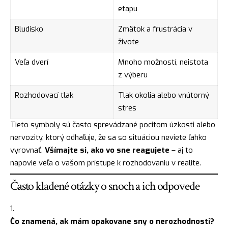
etapu
Bludisko
Zmätok a frustrácia v
živote
Veľa dverí
Mnoho možností, neistota
z výberu
Rozhodovací tlak
Tlak okolia alebo vnútorný
stres
Tieto symboly sú často sprevádzané pocitom úzkosti alebo
nervozity, ktorý odhaľuje, že sa so situáciou neviete ľahko
vyrovnať.
Všímajte si, ako vo sne reagujete
– aj to
napovie veľa o vašom prístupe k rozhodovaniu v realite.
Často kladené otázky o snoch a ich odpovede
Čo znamená, ak mám opakovane sny o nerozhodnosti?