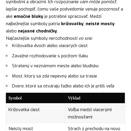
symbolmi a obrazmi. Ich rozpoznanie vám môže pomôcť
lepšie pochopiť, čomu vaše podvedomie venuje pozornosť a
aké
emočné bloky
je potrebné spracovať. Medzi
najbežnejšie symboly patria
krížovatky
,
neisté mosty
alebo
nejasné chodníčky
.
Najčastejšie symboly nerozhodnosti vo sne:
Krížovatka dvoch alebo viacerých ciest
Závažné rozhodovanie s pocitom tlaku
Stratený v neznámom meste alebo
bludisku
Most, ktorý sa zdá nepevný alebo sa trasie
Dvere
, ktoré sa otvárajú ťažko alebo ich je príliš veľa
Symbol
Výklad
Krížovatka ciest
Voľba medzi viacerými
možnosťami
Neistý most
Strach z prechodu na novú