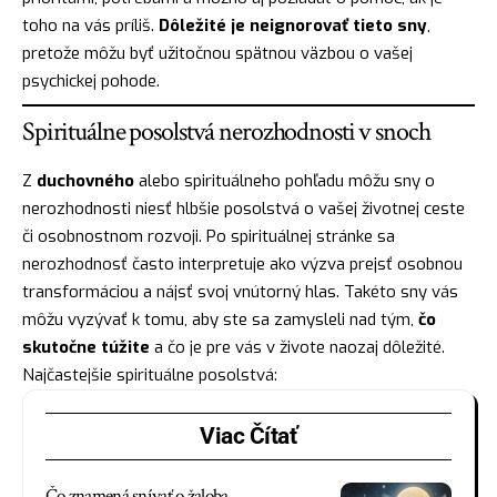
toho na vás príliš.
Dôležité je neignorovať tieto sny
,
pretože môžu byť užitočnou spätnou väzbou o vašej
psychickej pohode.
Spirituálne posolstvá nerozhodnosti v snoch
Z
duchovného
alebo spirituálneho pohľadu môžu sny o
nerozhodnosti niesť hlbšie posolstvá o vašej životnej ceste
či osobnostnom rozvoji. Po spirituálnej stránke sa
nerozhodnosť často interpretuje ako výzva prejsť osobnou
transformáciou a nájsť svoj vnútorný hlas. Takéto sny vás
môžu vyzývať k tomu, aby ste sa zamysleli nad tým,
čo
skutočne túžite
a čo je pre vás v živote naozaj dôležité.
Najčastejšie spirituálne posolstvá:
Viac Čítať
Čo znamená snívať o žaloba