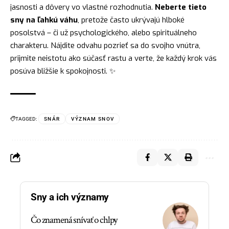
jasnosti a dôvery vo vlastné rozhodnutia.
Neberte tieto
sny na ľahkú váhu
, pretože často ukrývajú hlboké
posolstvá – či už psychologického, alebo spirituálneho
charakteru. Nájdite odvahu pozrieť sa do svojho vnútra,
prijmite neistotu ako súčasť rastu a verte, že každý krok vás
posúva bližšie k spokojnosti. ✨
TAGGED:
SNÁR
VÝZNAM SNOV
Sny a ich významy
Čo znamená snívať o chlpy