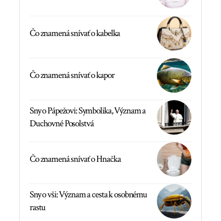
Čo znamená snívať o kabelka
Čo znamená snívať o kapor
Sny o Pápežovi: Symbolika, Význam a
Duchovné Posolstvá
Čo znamená snívať o Hnačka
Sny o vši: Význam a cesta k osobnému
rastu