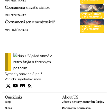
MIN. PREČÍTANIE 3
N
Čo znamená snívať o zámok
VÝKLAD SNOV
MIN. PREČÍTANIE 3
S PÍSMENOM Z
Čo znamená sen o menštruácii?
VÝKLAD SNOV
S PÍSMENOM
MIN. PREČÍTANIE 12
M
Symboly snov od A po Z
Príručka symbolov snov
Quicklinks
About US
Blog
Zásady ochrany osobných údajov
O nás
Podmienky používania