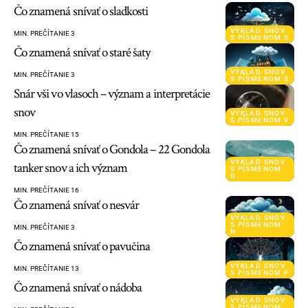
Čo znamená snívať o sladkosti
VÝKLAD SNOV
MIN. PREČÍTANIE 3
S PÍSMENOM S
Čo znamená snívať o staré šaty
VÝKLAD SNOV
MIN. PREČÍTANIE 3
S PÍSMENOM S
Snár vši vo vlasoch – význam a interpretácie
snov
VÝKLAD SNOV
S PÍSMENOM V
MIN. PREČÍTANIE 15
Čo znamená snívať o Gondola – 22 Gondola
VÝKLAD SNOV
tanker snov a ich význam
S PÍSMENOM
G
MIN. PREČÍTANIE 16
Čo znamená snívať o nesvár
VÝKLAD SNOV
S PÍSMENOM
MIN. PREČÍTANIE 3
N
Čo znamená snívať o pavučina
VÝKLAD SNOV
MIN. PREČÍTANIE 13
S PÍSMENOM P
Čo znamená snívať o nádoba
VÝKLAD SNOV
S PÍSMENOM