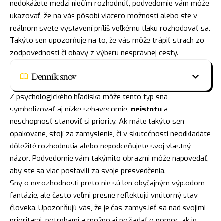
nedokážete medzi niečím rozhodnúť, podvedomie vám môže
ukazovať, že na vás pôsobí viacero možností alebo ste v
reálnom svete vystavení príliš veľkému tlaku rozhodovať sa.
Takýto sen upozorňuje na to, že vás môže trápiť strach zo
zodpovednosti či obavy z výberu nesprávnej cesty.
Denník snov
Z psychologického hľadiska môže tento typ sna
symbolizovať aj nízke sebavedomie,
neistotu
a
neschopnosť stanoviť si priority. Ak máte takýto sen
opakovane, stojí za zamyslenie, či v skutočnosti neodkladáte
dôležité rozhodnutia alebo nepodceňujete svoj vlastný
názor. Podvedomie vám takýmito obrazmi môže napovedať,
aby ste sa viac postavili za svoje presvedčenia.
Sny o nerozhodnosti preto nie sú len obyčajným výplodom
fantázie, ale často veľmi presne reflektujú vnútorný stav
človeka. Upozorňujú vás, že je čas zamyslieť sa nad svojimi
prioritami, potrebami a možno aj požiadať o pomoc, ak je