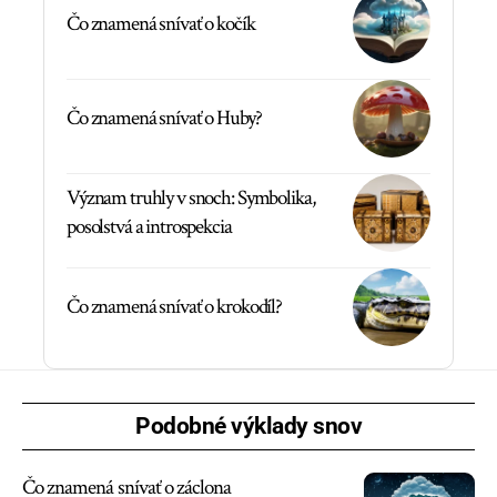
Čo znamená snívať o kočík
Čo znamená snívať o Huby?
Význam truhly v snoch: Symbolika,
posolstvá a introspekcia
Čo znamená snívať o krokodíl?
Podobné výklady snov
Čo znamená snívať o záclona