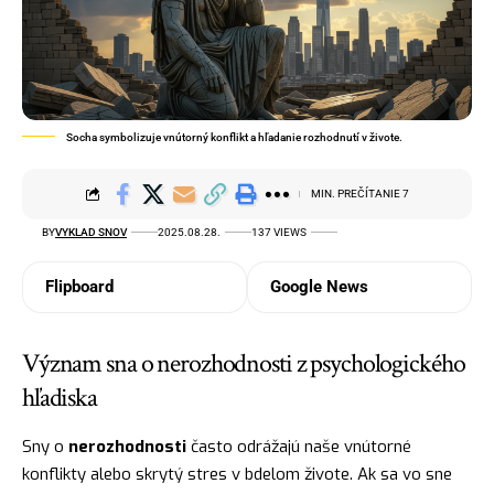
Socha symbolizuje vnútorný konflikt a hľadanie rozhodnutí v živote.
MIN. PREČÍTANIE 7
BY
VYKLAD SNOV
2025.08.28.
137 VIEWS
Flipboard
Google News
Význam sna o nerozhodnosti z psychologického
hľadiska
Sny o
nerozhodnosti
často odrážajú naše vnútorné
konflikty alebo skrytý stres v bdelom živote. Ak sa vo sne