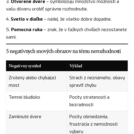
Otvorené dvere
– symbolizujú množstvo možností a
vašu dôveru urobiť správne rozhodnutie.
Svetlo v diaľke
– nádej, že všetko dobre dopadne.
Pomocná ruka
– znak, že v ťažkých chvíľach nezostanete
sami.
5 negatívnych snových obrazov na tému nerozhodnosti
Negatívny symbol
Výklad
Zrútený alebo chýbajúci
Strach z neznámeho, obavy
most
spraviť chybu
Temné bludisko
Pocity stratenosti a
bezradnosti
Zamknuté dvere
Pocity obmedzenia,
frustrácia z nemožnosti
výberu