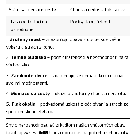
Stále sa meniace cesty
Chaos a nedostatok istoty
Hlas okolia tlačí na
Pocity tlaku, úzkosti
rozhodnutie
Zrútený most
– znázorňuje obavy z dôsledkov vášho
výberu a strach z konca.
Temné bludisko
– pocit stratenosti a neschopnosti nájsť
východisko.
Zamknuté dvere
– znamenajú, že nemáte kontrolu nad
svojimi možnosťami.
Meniace sa cesty
– ukazujú vnútorný chaos a neistotu.
Tlak okolia
– podvedomá úzkosť z očakávaní a strach zo
spoločenského zlyhania.
Sny o nerozhodnosti sú zrkadlom našich vnútorných obáv,
túžob aj výziev. ☁️🛤️ Upozorňujú nás na potrebu sebaistoty,