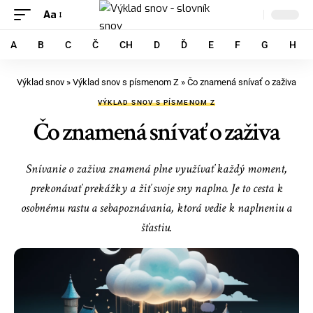
Aa
A
B
C
Č
CH
D
Ď
E
F
G
H
Výklad snov
»
Výklad snov s písmenom Z
»
Čo znamená snívať o zaživa
VÝKLAD SNOV S PÍSMENOM Z
Čo znamená snívať o zaživa
Snívanie o zaživa znamená plne využívať každý moment,
prekonávať prekážky a žiť svoje sny naplno. Je to cesta k
osobnému rastu a sebapoznávania, ktorá vedie k naplneniu a
šťastiu.