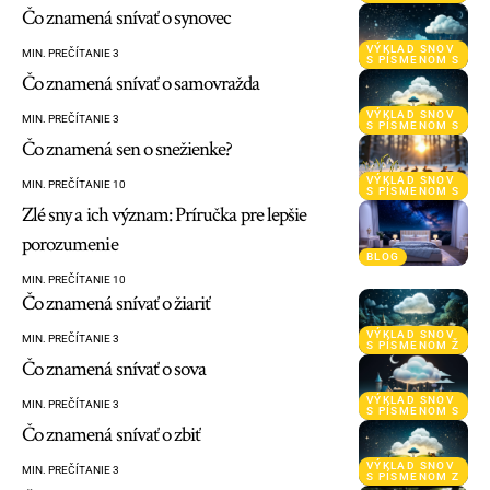
Čo znamená snívať o synovec
VÝKLAD SNOV
MIN. PREČÍTANIE 3
S PÍSMENOM S
Čo znamená snívať o samovražda
VÝKLAD SNOV
MIN. PREČÍTANIE 3
S PÍSMENOM S
Čo znamená sen o snežienke?
VÝKLAD SNOV
MIN. PREČÍTANIE 10
S PÍSMENOM S
Zlé sny a ich význam: Príručka pre lepšie
porozumenie
BLOG
MIN. PREČÍTANIE 10
Čo znamená snívať o žiariť
VÝKLAD SNOV
MIN. PREČÍTANIE 3
S PÍSMENOM Ž
Čo znamená snívať o sova
VÝKLAD SNOV
MIN. PREČÍTANIE 3
S PÍSMENOM S
Čo znamená snívať o zbiť
VÝKLAD SNOV
MIN. PREČÍTANIE 3
S PÍSMENOM Z