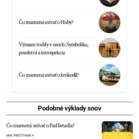
Čo znamená snívať o Huby?
Význam truhly v snoch: Symbolika,
posolstvá a introspekcia
Čo znamená snívať o krokodíl?
Podobné výklady snov
Čo znamená snívať o Pad lietadla?
VÝKLAD SNOV
MIN. PREČÍTANIE 4
S PÍSMENOM P