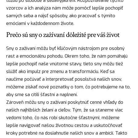
túžbu po slobode a sebavyjadrení. Rozpoznávanie týchto
vzorcov a ich analýza nám môže pomôcť lepšie pochopiť
samých seba a
nájsť
spôsoby, ako pracovať s týmito
emóciami v každodennom živote.
Prečo sú sny o zažívaní dôležité pre váš život
Sny o zažívaní môžu byť kľúčovým nástrojom pre osobný
rast a emocionálnu pohodu. Okrem toho, že nám pomáhajú
lepšie pochopiť naše vnútorné stavy, tieto sny môžu tiež
slúžiť ako impulz pre zmenu a transformáciu. Keď sa
naučíme
počúvať
a interpretovať posolstvá našich snov,
môžeme získať nové poznatky o tom, čo potrebujeme na to,
aby sme sa cítili šťastní a naplnení.
Zároveň môžu sny o zažívaní poskytnúť cenné vhľady do
našich najhlbších želaní a cieľov. Tým, že sa staneme viac
vedomí toho, čo nás robí skutočne šťastnými, môžeme
lepšie navigovať našou životnou cestou a uskutočňovať
kroky potrebné na dosiahnutie našich snov a ambícií. Takto