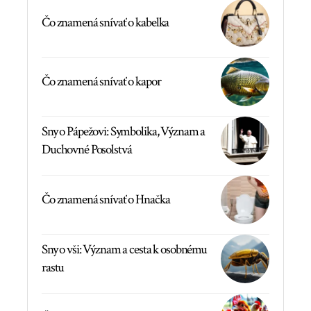
Čo znamená snívať o kabelka
Čo znamená snívať o kapor
Sny o Pápežovi: Symbolika, Význam a
Duchovné Posolstvá
Čo znamená snívať o Hnačka
Sny o vši: Význam a cesta k osobnému
rastu