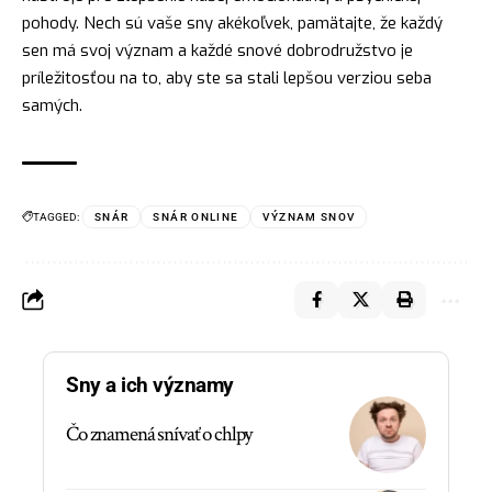
pohody. Nech sú vaše sny akékoľvek, pamätajte, že každý
sen má svoj význam a každé snové
dobrodružstvo
je
príležitosťou na to, aby ste sa stali lepšou verziou seba
samých.
TAGGED:
SNÁR
SNÁR ONLINE
VÝZNAM SNOV
Sny a ich významy
Čo znamená snívať o chlpy