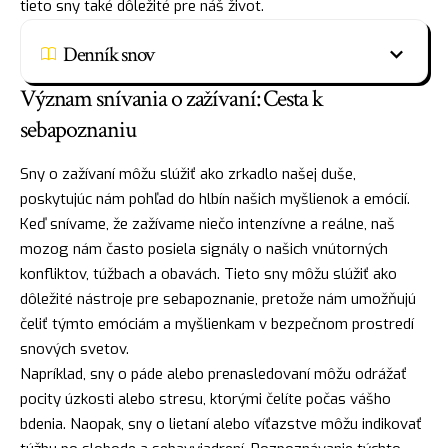
tieto sny také dôležité pre náš život.
Denník snov
Význam snívania o zažívaní: Cesta k
sebapoznaniu
Sny o zažívaní môžu slúžiť ako zrkadlo našej duše,
poskytujúc nám pohľad do hlbín našich myšlienok a emócií.
Keď snívame, že zažívame niečo intenzívne a reálne, naš
mozog nám často posiela signály o našich vnútorných
konfliktov, túžbach a obavách. Tieto sny môžu slúžiť ako
dôležité nástroje pre sebapoznanie, pretože nám umožňujú
čeliť týmto emóciám a myšlienkam v bezpečnom prostredí
snových svetov.
Napríklad, sny o páde alebo prenasledovaní môžu odrážať
pocity úzkosti alebo stresu, ktorými čelíte počas vášho
bdenia.
Naopak
, sny o lietaní alebo víťazstve môžu indikovať