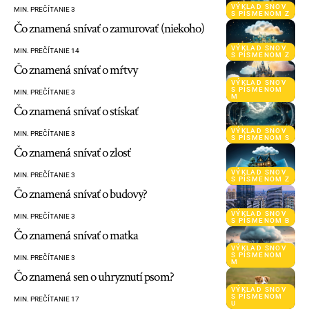
VÝKLAD SNOV
MIN. PREČÍTANIE 3
S PÍSMENOM Z
Čo znamená snívať o zamurovať (niekoho)
VÝKLAD SNOV
MIN. PREČÍTANIE 14
S PÍSMENOM Z
Čo znamená snívať o mŕtvy
VÝKLAD SNOV
S PÍSMENOM
MIN. PREČÍTANIE 3
M
Čo znamená snívať o stískať
VÝKLAD SNOV
MIN. PREČÍTANIE 3
S PÍSMENOM S
Čo znamená snívať o zlosť
VÝKLAD SNOV
MIN. PREČÍTANIE 3
S PÍSMENOM Z
Čo znamená snívať o budovy?
VÝKLAD SNOV
MIN. PREČÍTANIE 3
S PÍSMENOM B
Čo znamená snívať o matka
VÝKLAD SNOV
S PÍSMENOM
MIN. PREČÍTANIE 3
M
Čo znamená sen o uhryznutí psom?
VÝKLAD SNOV
S PÍSMENOM
MIN. PREČÍTANIE 17
U