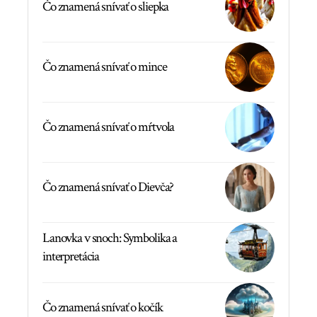
Čo znamená snívať o sliepka
Čo znamená snívať o mince
Čo znamená snívať o mŕtvola
Čo znamená snívať o Dievča?
Lanovka v snoch: Symbolika a
interpretácia
Čo znamená snívať o kočík