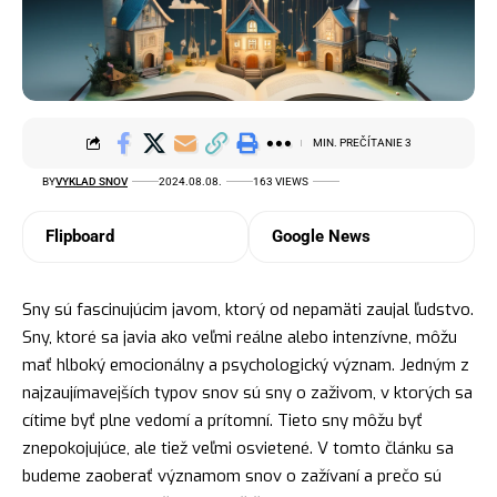
MIN. PREČÍTANIE 3
BY
VYKLAD SNOV
2024.08.08.
163 VIEWS
Flipboard
Google News
Sny sú fascinujúcim javom, ktorý od nepamäti zaujal ľudstvo.
Sny, ktoré sa javia ako veľmi reálne alebo intenzívne, môžu
mať hlboký emocionálny a psychologický význam. Jedným z
najzaujímavejších typov snov sú sny o zaživom, v ktorých sa
cítime byť plne vedomí a prítomní. Tieto sny môžu byť
znepokojujúce, ale tiež veľmi osvietené. V tomto článku sa
budeme zaoberať významom snov o zažívaní a prečo sú