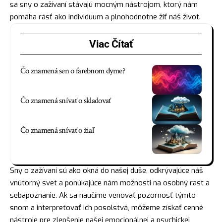
sa sny o zažívaní stávajú mocným nástrojom, ktorý nám
pomáha rásť ako individuum a plnohodnotne žiť náš život.
Viac Čítať
Čo znamená sen o farebnom dyme?
Čo znamená snívať o skladovať
Čo znamená snívať o žiaľ
Sny o zažívaní sú ako okná do našej duše, odkrývajúce náš
vnútorný svet a ponúkajúce nám možnosti na osobný rast a
sebapoznanie. Ak sa naučíme venovať pozornosť týmto
snom a interpretovať ich posolstvá, môžeme získať cenné
nástroje pre zlepšenie našej emocionálnej a psychickej