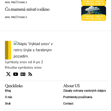
VÝKLAD SNOV
MIN. PREČÍTANIE 3
S PÍSMENOM Ž
Čo znamená snívať o súkno
VÝKLAD SNOV
MIN. PREČÍTANIE 3
S PÍSMENOM S
Symboly snov od A po Z
Príručka symbolov snov
Quicklinks
About US
Blog
Zásady ochrany osobných údajov
O nás
Podmienky používania
Snár
Contact