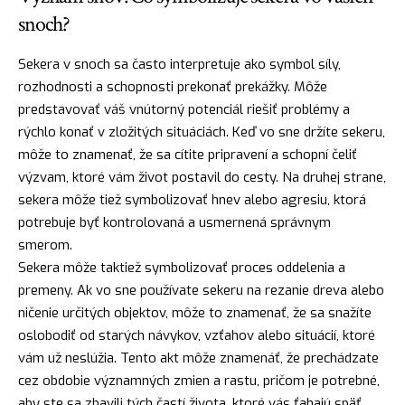
snoch?
Sekera v snoch sa často interpretuje ako symbol síly,
rozhodnosti a schopnosti prekonať prekážky. Môže
predstavovať váš vnútorný potenciál riešiť problémy a
rýchlo konať v zložitých situáciách. Keď vo sne držíte sekeru,
môže to znamenať, že sa cítite pripravení a schopní čeliť
výzvam, ktoré vám život postavil do cesty. Na druhej strane,
sekera môže tiež symbolizovať hnev alebo agresiu, ktorá
potrebuje byť kontrolovaná a usmernená správnym
smerom.
Sekera môže taktiež symbolizovať
proces
oddelenia a
premeny. Ak vo sne používate sekeru na rezanie dreva alebo
ničenie určitých objektov, môže to znamenať, že sa snažíte
oslobodiť od starých návykov, vzťahov alebo situácií, ktoré
vám už neslúžia. Tento akt môže znamenáť, že prechádzate
cez obdobie významných zmien a rastu, pričom je potrebné,
aby ste sa zbavili tých častí života, ktoré vás ťahajú späť.