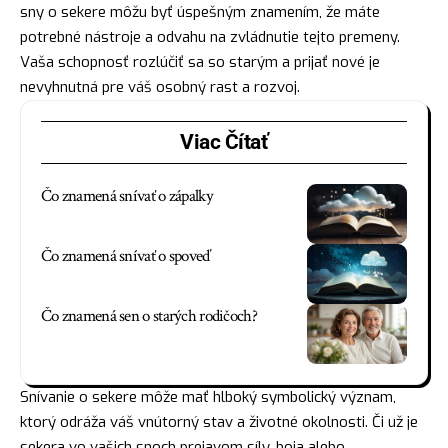
sny o sekere môžu byť úspešným znamením, že máte
potrebné nástroje a odvahu na zvládnutie tejto premeny.
Vaša schopnosť rozlúčiť sa so starým a prijať nové je
nevyhnutná pre váš osobný rast a rozvoj.
Viac Čítať
Čo znamená snívať o zápalky
Čo znamená snívať o spoveď
Čo znamená sen o starých rodičoch?
Snívanie o sekere môže mať hlboký symbolický význam,
ktorý odráža váš vnútorný stav a životné okolnosti. Či už je
sekera vo vašich snoch prejavom síly, boja alebo