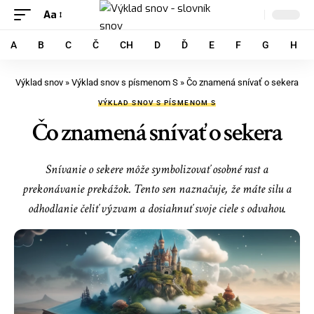
Aa
A
B
C
Č
CH
D
Ď
E
F
G
H
Výklad snov
»
Výklad snov s písmenom S
»
Čo znamená snívať o sekera
VÝKLAD SNOV S PÍSMENOM S
Čo znamená snívať o sekera
Snívanie o sekere môže symbolizovať osobné rast a
prekonávanie prekážok. Tento sen naznačuje, že máte silu a
odhodlanie čeliť výzvam a dosiahnuť svoje ciele s odvahou.