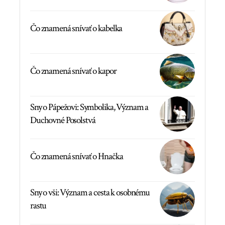
Čo znamená snívať o kabelka
Čo znamená snívať o kapor
Sny o Pápežovi: Symbolika, Význam a
Duchovné Posolstvá
Čo znamená snívať o Hnačka
Sny o vši: Význam a cesta k osobnému
rastu