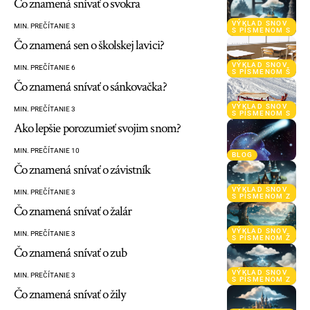
Čo znamená snívať o svokra
VÝKLAD SNOV
MIN. PREČÍTANIE 3
S PÍSMENOM S
Čo znamená sen o školskej lavici?
VÝKLAD SNOV
MIN. PREČÍTANIE 6
S PÍSMENOM Š
Čo znamená snívať o sánkovačka?
VÝKLAD SNOV
MIN. PREČÍTANIE 3
S PÍSMENOM S
Ako lepšie porozumieť svojim snom?
MIN. PREČÍTANIE 10
BLOG
Čo znamená snívať o závistník
VÝKLAD SNOV
MIN. PREČÍTANIE 3
S PÍSMENOM Z
Čo znamená snívať o žalár
VÝKLAD SNOV
MIN. PREČÍTANIE 3
S PÍSMENOM Ž
Čo znamená snívať o zub
VÝKLAD SNOV
MIN. PREČÍTANIE 3
S PÍSMENOM Z
Čo znamená snívať o žily