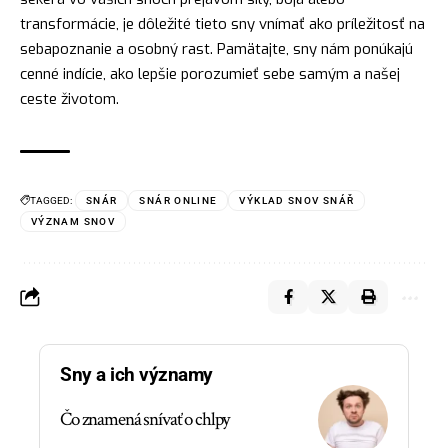
transformácie, je dôležité tieto sny vnímať ako príležitosť na
sebapoznanie a osobný rast. Pamätajte, sny nám ponúkajú
cenné indície, ako lepšie porozumieť sebe samým a našej
ceste životom.
TAGGED:
SNÁR
SNÁR ONLINE
VÝKLAD SNOV SNÁŘ
VÝZNAM SNOV
Sny a ich významy
Čo znamená snívať o chlpy