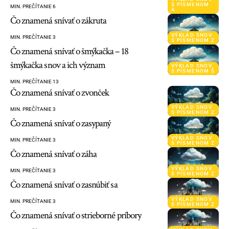
S PÍSMENOM
MIN. PREČÍTANIE 6
A
Čo znamená snívať o zákruta
VÝKLAD SNOV
MIN. PREČÍTANIE 3
S PÍSMENOM Z
Čo znamená snívať o šmýkačka – 18
šmýkačka snov a ich význam
VÝKLAD SNOV
S PÍSMENOM Š
MIN. PREČÍTANIE 13
Čo znamená snívať o zvonček
VÝKLAD SNOV
MIN. PREČÍTANIE 3
S PÍSMENOM Z
Čo znamená snívať o zasypaný
VÝKLAD SNOV
MIN. PREČÍTANIE 3
S PÍSMENOM Z
Čo znamená snívať o záha
VÝKLAD SNOV
MIN. PREČÍTANIE 3
S PÍSMENOM Z
Čo znamená snívať o zasnúbiť sa
VÝKLAD SNOV
MIN. PREČÍTANIE 3
S PÍSMENOM Z
Čo znamená snívať o strieborné príbory