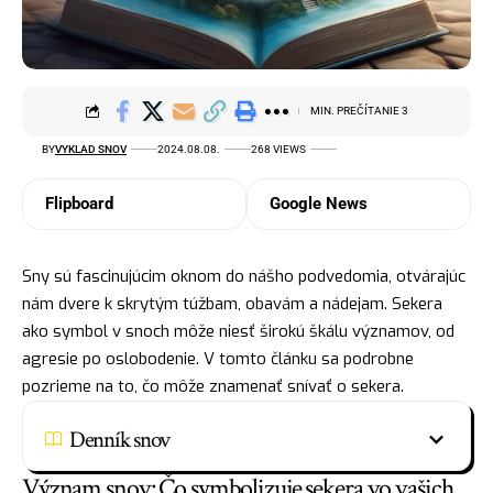
MIN. PREČÍTANIE 3
BY
VYKLAD SNOV
2024.08.08.
268 VIEWS
Flipboard
Google News
Sny sú fascinujúcim oknom do nášho podvedomia, otvárajúc
nám
dvere
k skrytým túžbam, obavám a nádejam. Sekera
ako symbol v snoch môže niesť širokú škálu významov, od
agresie po oslobodenie. V tomto článku sa podrobne
pozrieme na to, čo môže znamenať snívať o sekera.
Denník snov
Význam snov: Čo symbolizuje sekera vo vašich