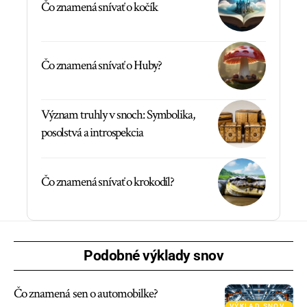
Čo znamená snívať o kočík
Čo znamená snívať o Huby?
Význam truhly v snoch: Symbolika,
posolstvá a introspekcia
Čo znamená snívať o krokodíl?
Podobné výklady snov
Čo znamená sen o automobilke?
VÝKLAD SNOV