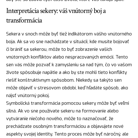
Interpretácia sekery: váš vnútorný boj a
transformácia
Sekera v snoch môže byť tiež indikátorom vášho vnútorného
boja. Ak sa vo sne nachádzate v situácii, kde musíte bojovať
či brániť sa sekerou, môže to byť zobrazenie vašich
vnútorných konfliktov alebo nespracovaných emócií. Tento
sen vás môže pozvať k zamysleniu sa nad tým, čo vo vašom
živote spôsobuje
napätie
a ako by ste mohli tieto konflikty
riešiť konštruktívnym spôsobom. Niekedy sa takýto sen
môže objaviť v stresovom období, keď hľadáte spôsob, ako
nájsť
vnútorný pokoj.
Symbolická transformácia pomocou sekery môže byť veľmi
silná. Ak vo sne používate sekeru na formovanie alebo
vytváranie niečoho nového, môže to naznačovať, že
prechádzate osobným transformáciou a objavujete nové
aspekty svojej identity. Tento proces môže byť náročný, ale