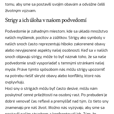
tomu, aby sme sa postavili svojim obavám a odvážne čelili
životným výzvam.
Strigy a ich úloha v našom podvedomí
Podvedomie je záhadným miestom, kde sa ukladá množstvo
našich myšlienok, pocitov a zážitkov. Strigy ako symboly v
našich snoch často reprezentujú hlboko zakorenené obavy
alebo nevyjasnené aspekty našej osobnosti. Keď sa v našich
snoch objavujú strigy, môže to byť náznak toho, že sa naše
podvedomie snaží vysporiadať s temnými stránkami našej
mysle. Práve týmto spôsobom nás môžu strigy upozorniť
na potrebu riešiť skryté obavy alebo konflikty, ktoré nás
ovplyvňujú.
Hoci sny o strigách môžu byť často desivé, môžu nám
poskytnúť cenné príležitosti na osobný rast. Po prebudení je
dobré venovať čas reflexii a premýšľať nad tým, čo tieto sny
znamenajú pre náš život. Možno nás vyzývajú, aby sme sa
postavili našim strachom a konfrontovali ich. Tým, že