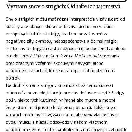
Význam snov o strigách: Odhaľte ich tajomstvá
Sny o strigách môžu mať rôzne interpretácie v závislosti od
kultúry a osobných skúseností snívajúceho. Vo väčšine
európskych kultúr sú strigy tradične považované za
negatívne sily, symboly nebezpečenstva a čiernej mágie.
Preto sny o strigách často naznačujú
nebezpečenstvo
alebo
hrozbu, ktorá číha v našom živote. Môže to byť varovanie
pred zradnými vzťahmi, škodlivými návykmi alebo
vnútornými strachmi, ktoré nás trápia a obmedzujú náš
pokrok.
Na druhej strane, striga v sne môže tiež symbolizovať
múdrosť
a poznanie, ktoré je pre nás dočasne skryté. Strigy
boli v niektorých kultúrach vnímané ako múdre a mocné
ženy, ktoré mali prístup k tajnému poznaniu. Takže sny o
strigách môžu byť aj výzvou na to, aby sme viac počúvali
svoju intuíciu a hľadali odpovede v našom vlastnom
vnútornom svete. Tento symbolizmus nás môže povzbudiť k