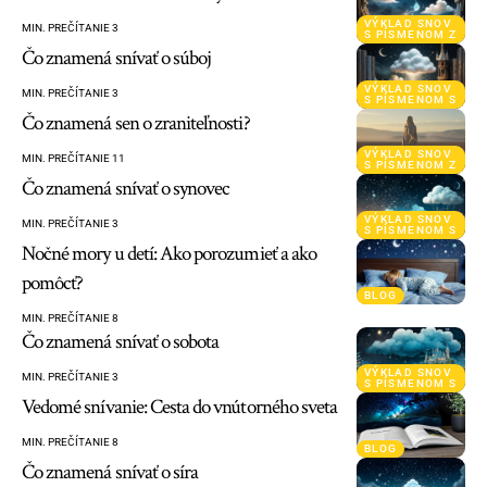
VÝKLAD SNOV
MIN. PREČÍTANIE 3
S PÍSMENOM Z
Čo znamená snívať o súboj
VÝKLAD SNOV
MIN. PREČÍTANIE 3
S PÍSMENOM S
Čo znamená sen o zraniteľnosti?
VÝKLAD SNOV
MIN. PREČÍTANIE 11
S PÍSMENOM Z
Čo znamená snívať o synovec
VÝKLAD SNOV
MIN. PREČÍTANIE 3
S PÍSMENOM S
Nočné mory u detí: Ako porozumieť a ako
pomôcť?
BLOG
MIN. PREČÍTANIE 8
Čo znamená snívať o sobota
VÝKLAD SNOV
MIN. PREČÍTANIE 3
S PÍSMENOM S
Vedomé snívanie: Cesta do vnútorného sveta
MIN. PREČÍTANIE 8
BLOG
Čo znamená snívať o síra