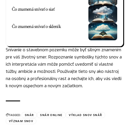
Čo znamená snívať o siať
Čo znamená snívať o skleník
Snívanie o stavebnom pozemku môže byť silným znamením
pre váš životný smer. Rozpoznanie symboliky týchto snov a
ich interpretácia vám môže pomôcť uvedomiť si vlastné
túžby, ambície a možnosti. Používajte tieto sny ako
nástroj
na osobný a profesionálny rast a nechajte ich, aby vás viedli
k novým úspechom a novým začiatkom.
TAGGED:
SNÁR
SNÁR ONLINE
VÝKLAD SNOV SNÁŘ
VÝZNAM SNOV