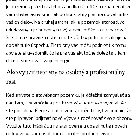
je pozemok prázdny alebo zanedbaný, môže to znamenať, že
vám chýba jasný smer alebo konkrétny plán na dosiahnutie
vašich cieľov. Na druhej strane, ak je pozemok starostlivo
udržiavaný a pripravený na výstavbu, môže to naznačovať,
že ste na správnej ceste a máte všetky potrebné zdroje na
dosiahnutie úspechu. Tieto sny vás môžu podnietiť k tomu,
aby ste si uvedomili, čo je pre vás skutočne dôležité a kam
chcete smerovať svoju energiu.
Ako využiť tieto sny na osobný a profesionálny
rast
Keď snívate o stavebnom pozemku, je dôležité zamyslieť sa
nad tým, aké emócie a pocity vo vás tento sen vyvolal. Ak
ste pocítili nadšenie a optimizmus, môže to byť znamenie, že
ste pripravení prijímať nové výzvy a rozširovať svoje obzory.
Využite túto inšpiráciu na stanovenie a dosiahnutie nových
cieľov vo vašom osobnom aj profesionálnom živote.