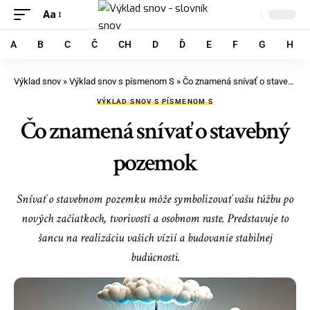
Aa
A
B
C
Č
CH
D
Ď
E
F
G
H
Výklad snov
»
Výklad snov s písmenom S
»
Čo znamená snívať o stavebný pozemok
VÝKLAD SNOV S PÍSMENOM S
Čo znamená snívať o stavebný
pozemok
Snívať o stavebnom pozemku môže symbolizovať vašu túžbu po
nových začiatkoch, tvorivosti a osobnom raste. Predstavuje to
šancu na realizáciu vašich vízií a budovanie stabilnej
budúcnosti.