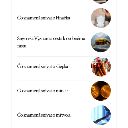
Čo znamená snívať o Hnačka
Sny o vši: Význam a cesta k osobnému
rastu
Čo znamená snívať o sliepka
Čo znamená snívať o mince
Čo znamená snívať o mŕtvola