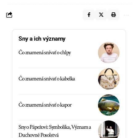
Sny a ich významy
Čo znamená snívať o chlpy
Čo znamená snívať o kabelka
Čo znamená snívať o kapor
Sny o Pápežovi: Symbolika, Význam a
Duchovné Posolstvá