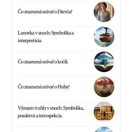
Čo znamená snívať o Dievča?
Lanovka v snoch: Symbolika a
interpretácia
Čo znamená snívať o kočík
Čo znamená snívať o Huby?
Význam truhly v snoch: Symbolika,
posolstvá a introspekcia