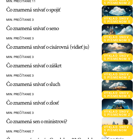
MIN. PREČÍTANIE 11
S PÍSMENOM Z
Čo znamená snívať o spojiť
VÝKLAD SNOV
MIN. PREČÍTANIE 3
S PÍSMENOM S
Čo znamená snívať o seno
VÝKLAD SNOV
MIN. PREČÍTANIE 3
S PÍSMENOM S
Čo znamená snívať o cisárovná (vidieť ju)
VÝKLAD SNOV
MIN. PREČÍTANIE 3
S PÍSMENOM V
Čo znamená snívať o záškrt
VÝKLAD SNOV
MIN. PREČÍTANIE 3
S PÍSMENOM Z
Čo znamená snívať o sluch
VÝKLAD SNOV
MIN. PREČÍTANIE 3
S PÍSMENOM S
Čo znamená snívať o zlosť
VÝKLAD SNOV
MIN. PREČÍTANIE 3
S PÍSMENOM Z
Čo znamená sen o ministrovi?
VÝKLAD SNOV
S PÍSMENOM
MIN. PREČÍTANIE 7
M