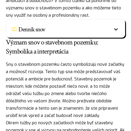
ambíciách a budúcnosti? V tomto článku sa ponoríme do
významu snov o stavebnom pozemku a ako môžeme tieto
sny využiť na osobný a profesionálny rast.
Denník snov
Význam snov o stavebnom pozemku:
Symbolika a interpretácia
Sny o stavebnom pozemku často symbolizujú nové začiatky
a možnosť rozvoja. Tento typ sna môže predstavovať váš
potenciál a ambície pre budúcnosť. Stavebný pozemok je
miestom, kde môžete postaviť niečo nové, a to môže
odrážať vašu túžbu po zmene alebo tvorbe niečoho
dôležitého vo vašom živote. Možno prežívate obdobie
transformácie a tento sen je znamením, že ste pripravení
urobiť krok vpred a začať budovať nové základy.
Okrem túžby po nových začiatkoch môže byť stavebný
pozemok v sne aj výzvou na prehodnotenie vašich priorit. Ak