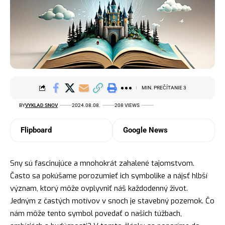
MIN. PREČÍTANIE 3
BY
VYKLAD SNOV
2024.08.08.
208 VIEWS
Flipboard
Google News
Sny sú fascinujúce a mnohokrát zahalené tajomstvom.
Často sa pokúšame porozumieť ich symbolike a
nájsť
hlbší
význam, ktorý môže ovplyvniť náš každodenný život.
Jedným z častých motívov v snoch je stavebný pozemok. Čo
nám môže tento symbol povedať o našich túžbach,