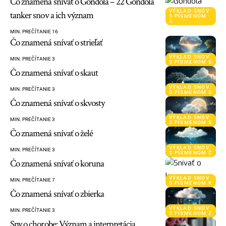
Čo znamená snívať o Gondola – 22 Gondola
VÝKLAD SNOV
tanker snov a ich význam
S PÍSMENOM
G
MIN. PREČÍTANIE 16
Čo znamená snívať o strieľať
VÝKLAD SNOV
MIN. PREČÍTANIE 3
S PÍSMENOM S
Čo znamená snívať o skaut
VÝKLAD SNOV
MIN. PREČÍTANIE 3
S PÍSMENOM S
Čo znamená snívať o skvosty
VÝKLAD SNOV
MIN. PREČÍTANIE 3
S PÍSMENOM S
Čo znamená snívať o želé
VÝKLAD SNOV
MIN. PREČÍTANIE 3
S PÍSMENOM Ž
Čo znamená snívať o koruna
VÝKLAD SNOV
MIN. PREČÍTANIE 7
S PÍSMENOM K
Čo znamená snívať o zbierka
VÝKLAD SNOV
MIN. PREČÍTANIE 3
S PÍSMENOM Z
Sny o chorobe: Význam a interpretácia