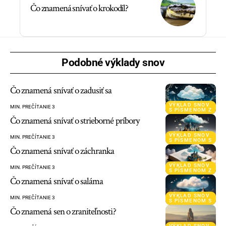
Čo znamená snívať o krokodíl?
Podobné výklady snov
Čo znamená snívať o zadusiť sa
VÝKLAD SNOV
MIN. PREČÍTANIE 3
S PÍSMENOM Z
Čo znamená snívať o strieborné príbory
VÝKLAD SNOV
MIN. PREČÍTANIE 3
S PÍSMENOM S
Čo znamená snívať o záchranka
VÝKLAD SNOV
MIN. PREČÍTANIE 3
S PÍSMENOM Z
Čo znamená snívať o saláma
VÝKLAD SNOV
MIN. PREČÍTANIE 3
S PÍSMENOM S
Čo znamená sen o zraniteľnosti?
VÝKLAD SNOV