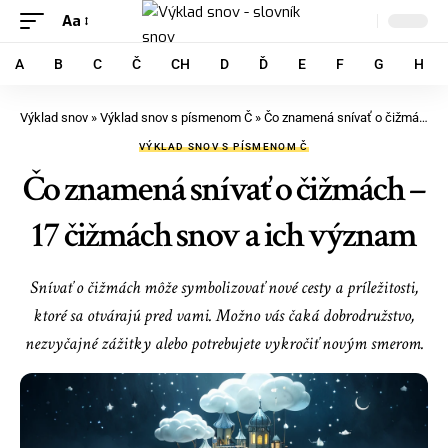
Aa
A
B
C
Č
CH
D
Ď
E
F
G
H
Výklad snov
»
Výklad snov s písmenom Č
»
Čo znamená snívať o čižmách – 17 čižmách snov a ich význam
VÝKLAD SNOV S PÍSMENOM Č
Čo znamená snívať o čižmách –
17 čižmách snov a ich význam
Snívať o čižmách môže symbolizovať nové cesty a príležitosti,
ktoré sa otvárajú pred vami. Možno vás čaká dobrodružstvo,
nezvyčajné zážitky alebo potrebujete vykročiť novým smerom.