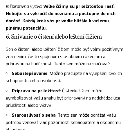
Inšpiratívna výzva
:
Veľké čižmy sú príležitosťou rásť.
Nebojte sa vykročiť do neznáma a postupne do nich
dorásť. Každý krok vás privedie bližšie k vašemu
plnému potenciálu.
6. Snívanie o čistení alebo leštení čižiem
Sen o čistení alebo leštení čižiem môže byť veľmi pozitívnym
znamením, často spojeným s osobným rozvojom a
prípravou na budúcnosť. Tento sen môže naznačovať:
Sebazlepšovanie
: Možno pracujete na vylepšení svojich
schopností alebo osobnosti.
Príprava na príležitosť
: Čistenie čižiem môže
symbolizovať vašu snahu byť pripravený na nadchádzajúce
príležitosti alebo výzvy.
Starostlivosť o seba
: Tento sen môže odrážať vašu
potrebu venovať viac pozornosti sebaopatere a osobnému
blahobytu.