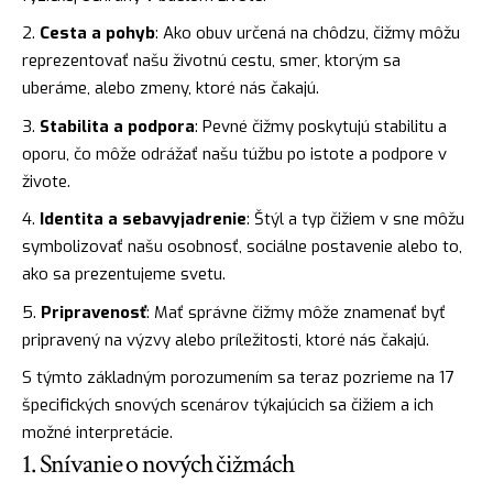
Cesta a pohyb
: Ako obuv určená na chôdzu, čižmy môžu
reprezentovať našu životnú cestu, smer, ktorým sa
uberáme, alebo zmeny, ktoré nás čakajú.
Stabilita a podpora
: Pevné čižmy poskytujú stabilitu a
oporu, čo môže odrážať našu túžbu po istote a podpore v
živote.
Identita a sebavyjadrenie
: Štýl a typ čižiem v sne môžu
symbolizovať našu osobnosť, sociálne postavenie alebo to,
ako sa prezentujeme svetu.
Pripravenosť
: Mať správne čižmy môže znamenať byť
pripravený na výzvy alebo príležitosti, ktoré nás čakajú.
S týmto základným porozumením sa teraz pozrieme na 17
špecifických snových scenárov týkajúcich sa čižiem a ich
možné interpretácie.
1. Snívanie o nových čižmách