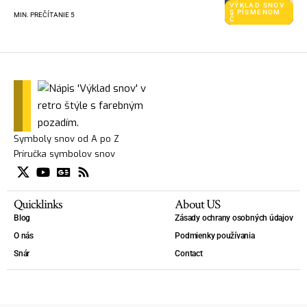
VÝKLAD SNOV
S PÍSMENOM
MIN. PREČÍTANIE 5
Č
Symboly snov od A po Z
Príručka symbolov snov
Quicklinks
About US
Blog
Zásady ochrany osobných údajov
O nás
Podmienky používania
Snár
Contact