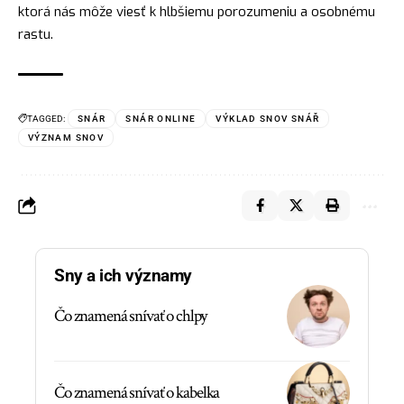
ktorá nás môže viesť k hlbšiemu porozumeniu a osobnému
rastu.
TAGGED:
SNÁR
SNÁR ONLINE
VÝKLAD SNOV SNÁŘ
VÝZNAM SNOV
Sny a ich významy
Čo znamená snívať o chlpy
Čo znamená snívať o kabelka