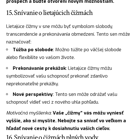
prospech a buďte otvorení novým možnostiam.
15. Snívanie o lietajúcich čižmách
Lietajúce čižmy v sne môžu byť symbolom slobody,
transcendencie a prekonávania obmedzení. Tento sen môže
naznačovať:
Túžba po slobode
: Možno túžite po väčšej slobode
alebo flexibilite vo vašom živote.
Prekonávanie prekážok
: Lietajúce čižmy môžu
symbolizovať vašu schopnosť prekonať zdanlivo
neprekonateľné prekážky.
Nové perspektívy
: Tento sen môže odrážať vašu
schopnosť vidieť veci z nového uhla pohľadu.
Motivačná myšlienka
:
Vaše „čižmy“ vás môžu vyniesť
vyššie, ako si myslíte. Nebojte sa snívať vo veľkom a
hľadať nové cesty k dosiahnutiu vašich cieľov.
16. Snívanie o čižmách plných vody