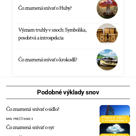
Čo znamená snívať o Huby?
Význam truhly v snoch: Symbolika,
posolstvá a introspekcia
Čo znamená snívať o krokodíl?
Podobné výklady snov
Čo znamená snívať o sídlo?
VÝKLAD SNOV
MIN. PREČÍTANIE 3
S PÍSMENOM S
Čo znamená snívať o syr
VÝKLAD SNOV