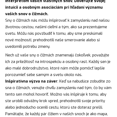
interpretom vašich vlastných snov. Dôverujte svojej
intuícii a osobným asociáciám pri hľadaní významu
vašich snov o čižmách.
Sny o čižmách nás môžu inšpirovať k zamysleniu nad našou
životnou cestou, našimi cieľmi a tým, ako sa prezentujeme
svetu. Môžu nás povzbudiť k tomu, aby sme preskúmali
nové možnosti, prehodnotili naše smerovanie alebo si
uvedomili potrebu zmeny.
Nech už vaše sny o čižmách znamenajú čokoľvek, považujte
ich za príležitosť na introspekciu a osobný rast. Každý sen je
ako malé dobrodružstvo, ktoré nám môže pomôcť lepšie
porozumieť sebe samým a svetu okolo nás.
Inšpiratívna výzva na záver
: Keď sa nabudúce zobudíte zo
sna o čižmách, venujte chvíľu zamysleniu nad tým, čo by vám
tento sen mohol hovoriť. Možno vás inšpiruje k tomu, aby
ste urobili odvážny krok vpred, prehodnotili svoje priority
alebo jednoducho ocenili cestu, ktorú ste doteraz prešli.
Pamätajte, že každý pár čižiem v našich snoch je ako mapa,