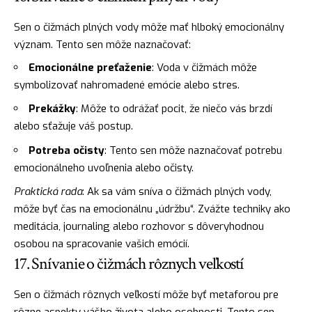
Sen o čižmách plných vody môže mať hlboký emocionálny
význam. Tento sen môže naznačovať:
Emocionálne preťaženie
:
Voda
v čižmách môže
symbolizovať nahromadené emócie alebo stres.
Prekážky
: Môže to odrážať pocit, že niečo vás brzdí
alebo sťažuje váš postup.
Potreba očisty
: Tento sen môže naznačovať potrebu
emocionálneho uvoľnenia alebo očisty.
Praktická rada
: Ak sa vám sníva o čižmách plných vody,
môže byť čas na emocionálnu „údržbu“. Zvážte techniky ako
meditácia, journaling alebo rozhovor s dôveryhodnou
osobou na spracovanie vašich emócií.
17. Snívanie o čižmách rôznych veľkostí
Sen o čižmách rôznych veľkostí môže byť metaforou pre