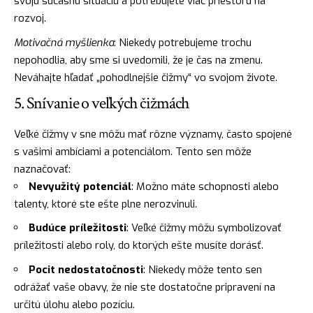
svoju súčasnú situáciu a potrebujete viac priestoru na
rozvoj.
Motivačná myšlienka
: Niekedy potrebujeme trochu
nepohodlia, aby sme si uvedomili, že je čas na zmenu.
Neváhajte hľadať „pohodlnejšie čižmy“ vo svojom živote.
5. Snívanie o veľkých čižmách
Veľké čižmy v sne môžu mať rôzne významy, často spojené
s vašimi ambíciami a potenciálom. Tento sen môže
naznačovať:
Nevyužitý potenciál
: Možno máte schopnosti alebo
talenty, ktoré ste ešte plne nerozvinuli.
Budúce príležitosti
: Veľké čižmy môžu symbolizovať
príležitosti alebo roly, do ktorých ešte musíte dorásť.
Pocit nedostatočnosti
: Niekedy môže tento sen
odrážať vaše obavy, že nie ste dostatočne pripravení na
určitú úlohu alebo pozíciu.