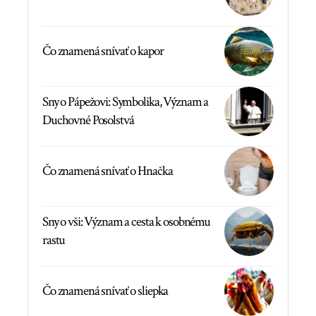
Čo znamená snívať o kapor
Sny o Pápežovi: Symbolika, Význam a
Duchovné Posolstvá
Čo znamená snívať o Hnačka
Sny o vši: Význam a cesta k osobnému
rastu
Čo znamená snívať o sliepka