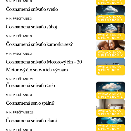
MIN. PREČÍTANIE 3
S PÍSMENOM S
Čo znamená snívať o svetlo
VÝKLAD SNOV
MIN. PREČÍTANIE 3
S PÍSMENOM S
Čo znamená snívať o súboj
VÝKLAD SNOV
MIN. PREČÍTANIE 3
S PÍSMENOM S
Čo znamená snívať o kamoska sex?
VÝKLAD SNOV
MIN. PREČÍTANIE 3
S PÍSMENOM K
Čo znamená snívať o Motorový čln – 20
VÝKLAD SNOV
Motorový čln snov a ich význam
S PÍSMENOM
M
MIN. PREČÍTANIE 20
Čo znamená snívať o žreb
VÝKLAD SNOV
MIN. PREČÍTANIE 3
S PÍSMENOM Ž
Čo znamená sen o spálni?
VÝKLAD SNOV
MIN. PREČÍTANIE 26
S PÍSMENOM S
Čo znamená snívať o čkaní
VÝKLAD SNOV
S PÍSMENOM
MIN. PREČÍTANIE 3