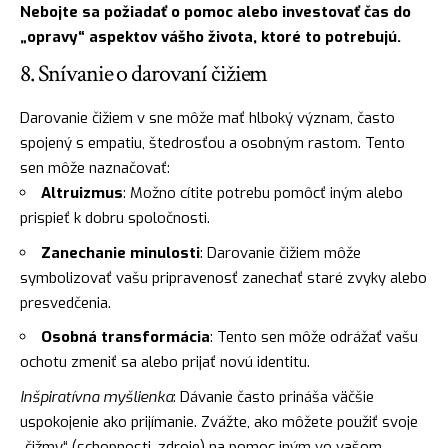
Nebojte sa požiadať o pomoc alebo investovať čas do
„opravy“ aspektov vášho života, ktoré to potrebujú.
8. Snívanie o darovaní čižiem
Darovanie čižiem v sne môže mať hlboký význam, často
spojený s empatiu, štedrosťou a osobným rastom. Tento
sen môže naznačovať:
Altruizmus
: Možno cítite potrebu pomôcť iným alebo
prispieť k dobru spoločnosti.
Zanechanie minulosti
: Darovanie čižiem môže
symbolizovať vašu pripravenosť zanechať staré zvyky alebo
presvedčenia.
Osobná transformácia
: Tento sen môže odrážať vašu
ochotu zmeniť sa alebo prijať novú identitu.
Inšpiratívna myšlienka
: Dávanie často prináša väčšie
uspokojenie ako prijímanie. Zvážte, ako môžete použiť svoje
„čižmy“ (schopnosti, zdroje) na pomoc iným vo vašom