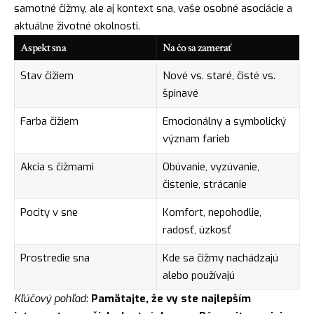
samotné čižmy, ale aj kontext sna, vaše osobné asociácie a
aktuálne životné okolnosti.
Aspekt sna
Na čo sa zamerať
Stav čižiem
Nové vs. staré, čisté vs.
špinavé
Farba čižiem
Emocionálny a symbolický
význam farieb
Akcia s čižmami
Obúvanie, vyzúvanie,
čistenie, strácanie
Pocity v sne
Komfort, nepohodlie,
radosť, úzkosť
Prostredie sna
Kde sa čižmy nachádzajú
alebo používajú
Kľúčový pohľad
:
Pamätajte, že vy ste najlepším