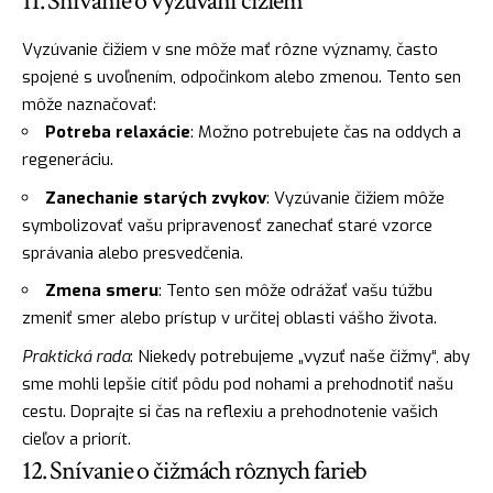
11. Snívanie o vyzúvaní čižiem
Vyzúvanie čižiem v sne môže mať rôzne významy, často
spojené s uvoľnením, odpočinkom alebo zmenou. Tento sen
môže naznačovať:
Potreba relaxácie
: Možno potrebujete čas na oddych a
regeneráciu.
Zanechanie starých zvykov
: Vyzúvanie čižiem môže
symbolizovať vašu pripravenosť zanechať staré vzorce
správania alebo presvedčenia.
Zmena smeru
: Tento sen môže odrážať vašu túžbu
zmeniť smer alebo prístup v určitej oblasti vášho života.
Praktická rada
: Niekedy potrebujeme „vyzuť naše čižmy“, aby
sme mohli lepšie cítiť pôdu pod nohami a prehodnotiť našu
cestu. Doprajte si čas na reflexiu a prehodnotenie vašich
cieľov a priorít.
12. Snívanie o čižmách rôznych farieb