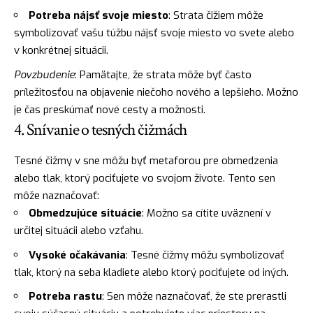
Potreba nájsť svoje miesto
: Strata čižiem môže
symbolizovať vašu túžbu nájsť svoje miesto vo svete alebo
v konkrétnej situácii.
Povzbudenie
: Pamätajte, že strata môže byť často
príležitosťou na objavenie niečoho nového a lepšieho. Možno
je čas preskúmať nové cesty a možnosti.
4. Snívanie o tesných čižmách
Tesné čižmy v sne môžu byť metaforou pre obmedzenia
alebo tlak, ktorý pociťujete vo svojom živote. Tento sen
môže naznačovať:
Obmedzujúce situácie
: Možno sa cítite uväznení v
určitej situácii alebo vzťahu.
Vysoké očakávania
: Tesné čižmy môžu symbolizovať
tlak, ktorý na seba kladiete alebo ktorý pociťujete od iných.
Potreba rastu
: Sen môže naznačovať, že ste prerastli