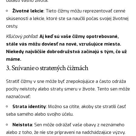
oblasti vášho života.
Životné lekcie
: Tieto čižmy môžu reprezentovať cenné
skúsenosti a lekcie, ktoré ste sa naučili počas svojej životnej
cesty.
Kľúčový pohľad
:
Aj keď sú vaše čižmy opotrebované,
stále vás môžu doviesť na nové, vzrušujúce miesta.
Niekedy najväčšie dobrodružstvá začínajú s tým, čo už
máme.
3. Snívanie o stratených čižmách
Stratiť čižmy v sne môže byť znepokojujúce a často odráža
pocity neistoty alebo straty smeru v živote. Tento sen môže
naznačovať:
Strata identity
: Možno sa cítite, akoby ste stratili časť
seba samého alebo svojho účelu.
Neistota
: Sen môže odrážať vaše obavy z neznámeho
alebo z toho, že nie ste pripravení na nadchádzajúce výzvy.