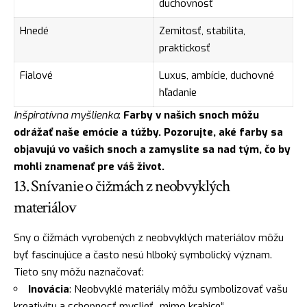
duchovnosť
Hnedé
Zemitosť, stabilita,
praktickosť
Fialové
Luxus, ambície, duchovné
hľadanie
Inšpiratívna myšlienka
:
Farby v našich snoch môžu
odrážať naše emócie a túžby. Pozorujte, aké farby sa
objavujú vo vašich snoch a zamyslite sa nad tým, čo by
mohli znamenať pre váš život.
13. Snívanie o čižmách z neobvyklých
materiálov
Sny o čižmách vyrobených z neobvyklých materiálov môžu
byť fascinujúce a často nesú hlboký symbolický význam.
Tieto sny môžu naznačovať:
Inovácia
: Neobvyklé materiály môžu symbolizovať vašu
kreativitu a schopnosť myslieť „mimo krabice“.