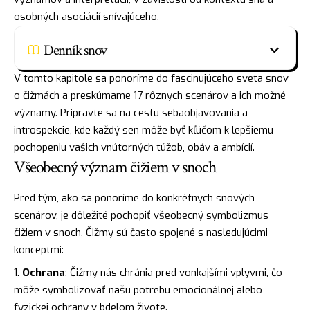
osobných asociácií snívajúceho.
Denník snov
V tomto kapitole sa ponoríme do fascinujúceho sveta snov
o čižmách a preskúmame 17 rôznych scenárov a ich možné
významy. Pripravte sa na cestu sebaobjavovania a
introspekcie, kde každý sen môže byť kľúčom k lepšiemu
pochopeniu vašich vnútorných túžob, obáv a ambícií.
Všeobecný význam čižiem v snoch
Pred tým, ako sa ponoríme do konkrétnych snových
scenárov, je dôležité pochopiť všeobecný symbolizmus
čižiem v snoch. Čižmy sú často spojené s nasledujúcimi
konceptmi:
Ochrana
: Čižmy nás chránia pred vonkajšími vplyvmi, čo
môže symbolizovať našu potrebu emocionálnej alebo
fyzickej ochrany v bdelom živote.