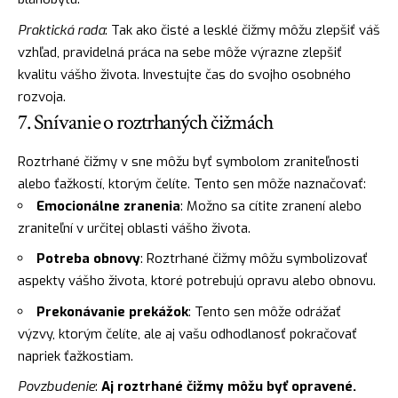
Praktická rada
: Tak ako čisté a lesklé čižmy môžu zlepšiť váš
vzhľad, pravidelná práca na sebe môže výrazne zlepšiť
kvalitu vášho života. Investujte čas do svojho osobného
rozvoja.
7. Snívanie o roztrhaných čižmách
Roztrhané čižmy v sne môžu byť symbolom zraniteľnosti
alebo ťažkostí, ktorým čelíte. Tento sen môže naznačovať:
Emocionálne zranenia
: Možno sa cítite zranení alebo
zraniteľní v určitej oblasti vášho života.
Potreba obnovy
: Roztrhané čižmy môžu symbolizovať
aspekty vášho života, ktoré potrebujú opravu alebo obnovu.
Prekonávanie prekážok
: Tento sen môže odrážať
výzvy, ktorým čelíte, ale aj vašu odhodlanosť pokračovať
napriek ťažkostiam.
Povzbudenie
:
Aj roztrhané čižmy môžu byť opravené.