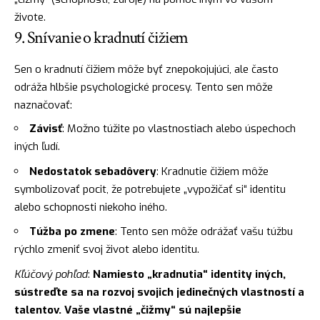
živote.
9. Snívanie o kradnutí čižiem
Sen o kradnutí čižiem môže byť znepokojujúci, ale často
odráža hlbšie psychologické procesy. Tento sen môže
naznačovať:
Závisť
: Možno túžite po vlastnostiach alebo úspechoch
iných ľudí.
Nedostatok sebadôvery
: Kradnutie čižiem môže
symbolizovať pocit, že potrebujete „vypožičať si“ identitu
alebo schopnosti niekoho iného.
Túžba po zmene
: Tento sen môže odrážať vašu túžbu
rýchlo zmeniť svoj život alebo identitu.
Kľúčový pohľad
:
Namiesto „kradnutia“ identity iných,
sústreďte sa na rozvoj svojich jedinečných vlastností a
talentov. Vaše vlastné „čižmy“ sú najlepšie