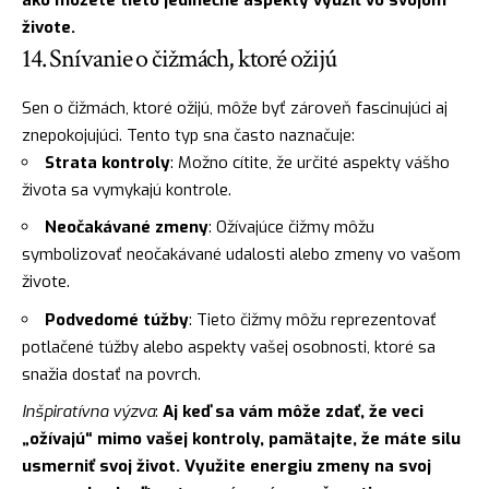
ako môžete tieto jedinečné aspekty využiť vo svojom
živote.
14. Snívanie o čižmách, ktoré ožijú
Sen o čižmách, ktoré ožijú, môže byť zároveň fascinujúci aj
znepokojujúci. Tento typ sna často naznačuje:
Strata kontroly
: Možno cítite, že určité aspekty vášho
života sa vymykajú kontrole.
Neočakávané zmeny
: Ožívajúce čižmy môžu
symbolizovať neočakávané udalosti alebo zmeny vo vašom
živote.
Podvedomé túžby
: Tieto čižmy môžu reprezentovať
potlačené túžby alebo aspekty vašej osobnosti, ktoré sa
snažia dostať na povrch.
Inšpiratívna výzva
:
Aj keď sa vám môže zdať, že veci
„ožívajú“ mimo vašej kontroly, pamätajte, že máte
silu
usmerniť svoj život. Využite energiu zmeny na svoj