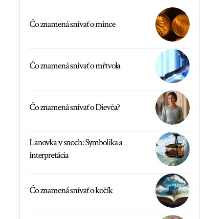
Čo znamená snívať o mince
Čo znamená snívať o mŕtvola
Čo znamená snívať o Dievča?
Lanovka v snoch: Symbolika a
interpretácia
Čo znamená snívať o kočík