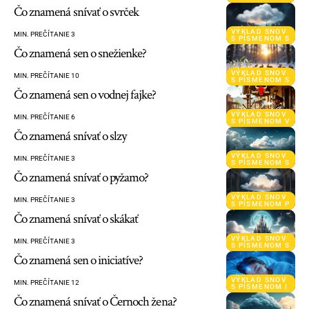
Čo znamená snívať o svrček
VÝKLAD SNOV
MIN. PREČÍTANIE 3
S PÍSMENOM S
Čo znamená sen o snežienke?
VÝKLAD SNOV
MIN. PREČÍTANIE 10
S PÍSMENOM S
Čo znamená sen o vodnej fajke?
VÝKLAD SNOV
MIN. PREČÍTANIE 6
S PÍSMENOM V
Čo znamená snívať o slzy
VÝKLAD SNOV
MIN. PREČÍTANIE 3
S PÍSMENOM S
Čo znamená snívať o pyžamo?
VÝKLAD SNOV
MIN. PREČÍTANIE 3
S PÍSMENOM P
Čo znamená snívať o skákať
VÝKLAD SNOV
MIN. PREČÍTANIE 3
S PÍSMENOM S
Čo znamená sen o iniciatíve?
VÝKLAD SNOV
MIN. PREČÍTANIE 12
S PÍSMENOM I
Čo znamená snívať o Černoch žena?