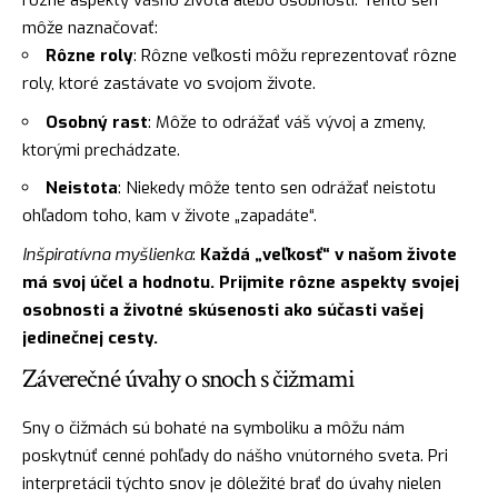
rôzne aspekty vášho života alebo osobnosti. Tento sen
môže naznačovať:
Rôzne roly
: Rôzne veľkosti môžu reprezentovať rôzne
roly, ktoré zastávate vo svojom živote.
Osobný rast
: Môže to odrážať váš vývoj a zmeny,
ktorými prechádzate.
Neistota
: Niekedy môže tento sen odrážať neistotu
ohľadom toho, kam v živote „zapadáte“.
Inšpiratívna myšlienka
:
Každá „veľkosť“ v našom živote
má svoj účel a hodnotu. Prijmite rôzne aspekty svojej
osobnosti a životné skúsenosti ako súčasti vašej
jedinečnej cesty.
Záverečné úvahy o snoch s čižmami
Sny o čižmách sú bohaté na symboliku a môžu nám
poskytnúť cenné pohľady do nášho vnútorného sveta. Pri
interpretácii týchto snov je dôležité brať do úvahy nielen