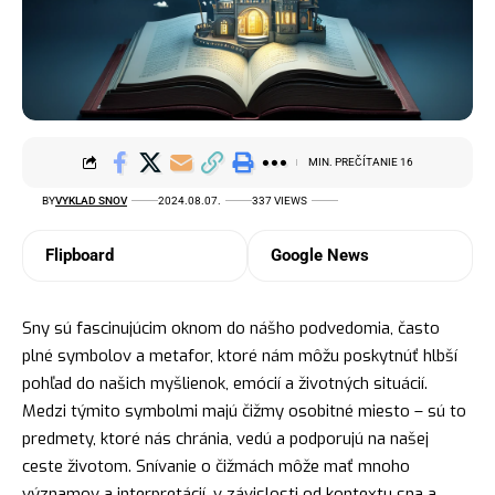
MIN. PREČÍTANIE 16
BY
VYKLAD SNOV
2024.08.07.
337 VIEWS
Flipboard
Google News
Sny sú fascinujúcim oknom do nášho podvedomia, často
plné
symbolov
a metafor, ktoré nám môžu poskytnúť hlbší
pohľad do našich myšlienok, emócií a životných situácií.
Medzi týmito symbolmi majú čižmy osobitné miesto – sú to
predmety, ktoré nás chránia, vedú a podporujú na našej
ceste životom. Snívanie o čižmách môže mať mnoho
významov a interpretácií, v závislosti od kontextu sna a