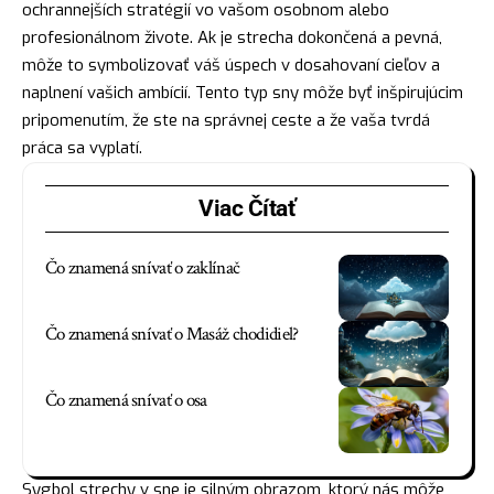
ochrannejších stratégií vo vašom osobnom alebo
profesionálnom živote. Ak je strecha dokončená a pevná,
môže to symbolizovať váš úspech v dosahovaní cieľov a
naplnení vašich ambícií. Tento typ sny môže byť inšpirujúcim
pripomenutím, že ste na správnej ceste a že vaša tvrdá
práca sa vyplatí.
Viac Čítať
Čo znamená snívať o zaklínač
Čo znamená snívať o Masáž chodidiel?
Čo znamená snívať o osa
Sygbol strechy v sne je silným obrazom, ktorý nás môže