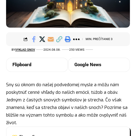
MIN. PREČÍTANIE 3
BY
VYKLAD SNOV
2024.08.08.
250 VIEWS
Flipboard
Google News
Sny sú oknom do našej podvedomej mysle a môžu nám
poskytnúť cenné vhľady do našich emócií, túžob a obáv.
Jedným z častých snových
symbolov
je strecha. Čo však
znamená, keď sa strecha objaví v našich snoch? Pozrime sa
bližšie na význam tohto symbolu a ako môže ovplyvniť náš
život.