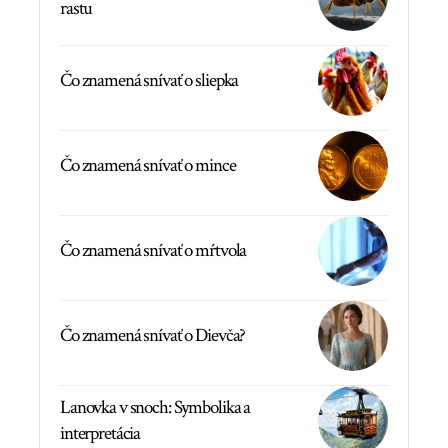
rastu
Čo znamená snívať o sliepka
Čo znamená snívať o mince
Čo znamená snívať o mŕtvola
Čo znamená snívať o Dievča?
Lanovka v snoch: Symbolika a
interpretácia