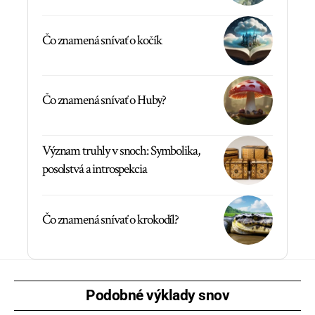
Čo znamená snívať o kočík
Čo znamená snívať o Huby?
Význam truhly v snoch: Symbolika,
posolstvá a introspekcia
Čo znamená snívať o krokodíl?
Podobné výklady snov