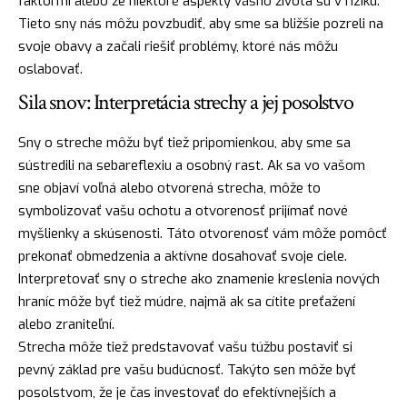
faktormi alebo že niektoré aspekty vášho života sú v riziku.
Tieto sny nás môžu povzbudiť, aby sme sa bližšie pozreli na
svoje obavy a začali riešiť problémy, ktoré nás môžu
oslabovať.
Sila snov: Interpretácia strechy a jej posolstvo
Sny o streche môžu byť tiež pripomienkou, aby sme sa
sústredili na sebareflexiu a osobný rast. Ak sa vo vašom
sne objaví voľná alebo otvorená strecha, môže to
symbolizovať vašu ochotu a otvorenosť prijímať nové
myšlienky a skúsenosti. Táto otvorenosť vám môže pomôcť
prekonať obmedzenia a aktívne dosahovať svoje ciele.
Interpretovať sny o streche ako znamenie kreslenia nových
hraníc môže byť tiež múdre, najmä ak sa cítite preťažení
alebo zraniteľní.
Strecha môže tiež predstavovať vašu túžbu postaviť si
pevný základ pre vašu budúcnosť. Takýto sen môže byť
posolstvom, že je čas investovať do efektívnejších a