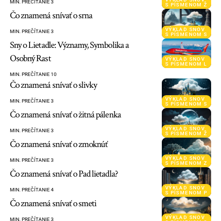
MIN. PREČÍTANIE 3
S PÍSMENOM Ž
Čo znamená snívať o srna
VÝKLAD SNOV
MIN. PREČÍTANIE 3
S PÍSMENOM S
Sny o Lietadle: Významy, Symbolika a
Osobný Rast
VÝKLAD SNOV
S PÍSMENOM L
MIN. PREČÍTANIE 10
Čo znamená snívať o slivky
VÝKLAD SNOV
MIN. PREČÍTANIE 3
S PÍSMENOM S
Čo znamená snívať o žitná pálenka
VÝKLAD SNOV
MIN. PREČÍTANIE 3
S PÍSMENOM Ž
Čo znamená snívať o zmoknúť
VÝKLAD SNOV
MIN. PREČÍTANIE 3
S PÍSMENOM Z
Čo znamená snívať o Pad lietadla?
VÝKLAD SNOV
MIN. PREČÍTANIE 4
S PÍSMENOM P
Čo znamená snívať o smeti
VÝKLAD SNOV
MIN. PREČÍTANIE 3