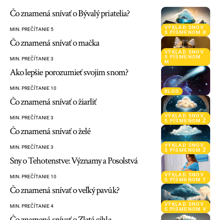
Čo znamená snívať o Bývalý priatelia?
VÝKLAD SNOV
MIN. PREČÍTANIE 5
S PÍSMENOM B
Čo znamená snívať o mačka
VÝKLAD SNOV
S PÍSMENOM
MIN. PREČÍTANIE 3
M
Ako lepšie porozumieť svojim snom?
MIN. PREČÍTANIE 10
BLOG
Čo znamená snívať o žiarliť
VÝKLAD SNOV
MIN. PREČÍTANIE 3
S PÍSMENOM Ž
Čo znamená snívať o želé
VÝKLAD SNOV
MIN. PREČÍTANIE 3
S PÍSMENOM Ž
Sny o Tehotenstve: Významy a Posolstvá
VÝKLAD SNOV
MIN. PREČÍTANIE 10
S PÍSMENOM T
Čo znamená snívať o veľký pavúk?
VÝKLAD SNOV
MIN. PREČÍTANIE 4
S PÍSMENOM V
Čo znamená snívať o Zlatá cihla