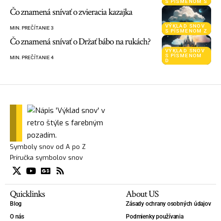
S PÍSMENOM S
Čo znamená snívať o zvieracia kazajka
VÝKLAD SNOV
MIN. PREČÍTANIE 3
S PÍSMENOM Z
Čo znamená snívať o Držať bábo na rukách?
VÝKLAD SNOV
S PÍSMENOM
MIN. PREČÍTANIE 4
D
Symboly snov od A po Z
Príručka symbolov snov
Quicklinks
About US
Blog
Zásady ochrany osobných údajov
O nás
Podmienky používania