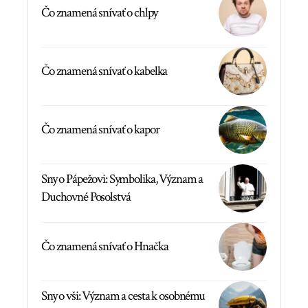
Čo znamená snívať o chlpy
Čo znamená snívať o kabelka
Čo znamená snívať o kapor
Sny o Pápežovi: Symbolika, Význam a
Duchovné Posolstvá
Čo znamená snívať o Hnačka
Sny o vši: Význam a cesta k osobnému