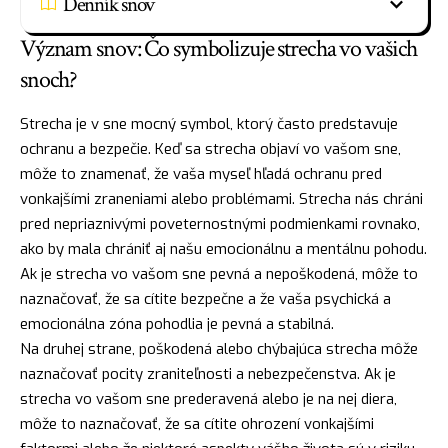
Denník snov
Význam snov: Čo symbolizuje strecha vo vašich
snoch?
Strecha je v sne mocný symbol, ktorý často predstavuje
ochranu
a bezpečie. Keď sa strecha objaví vo vašom sne,
môže to znamenať, že vaša myseľ hľadá ochranu pred
vonkajšími zraneniami alebo problémami. Strecha nás chráni
pred nepriaznivými poveternostnými podmienkami rovnako,
ako by mala chrániť aj našu emocionálnu a mentálnu pohodu.
Ak je strecha vo vašom sne pevná a nepoškodená, môže to
naznačovať, že sa cítite bezpečne a že vaša psychická a
emocionálna zóna pohodlia je pevná a stabilná.
Na druhej strane, poškodená alebo chýbajúca strecha môže
naznačovať pocity zraniteľnosti a nebezpečenstva. Ak je
strecha vo vašom sne prederavená alebo je na nej
diera
,
môže to naznačovať, že sa cítite ohrození vonkajšími