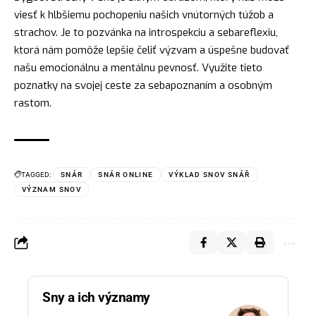
viesť k hlbšiemu pochopeniu našich vnútorných túžob a
strachov. Je to pozvánka na introspekciu a sebareflexiu,
ktorá nám pomôže lepšie čeliť výzvam a úspešne budovať
našu emocionálnu a mentálnu
pevnosť
. Využite tieto
poznatky na svojej ceste za sebapoznaním a osobným
rastom.
TAGGED:
SNÁR
SNÁR ONLINE
VÝKLAD SNOV SNÁŘ
VÝZNAM SNOV
Sny a ich významy