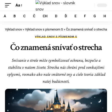
Aa
A
B
C
Č
CH
D
Ď
E
F
G
H
Výklad snov
»
Výklad snov s písmenom S
»
Čo znamená snívať o strecha
VÝKLAD SNOV S PÍSMENOM S
Čo znamená snívať o strecha
Snívanie o streše môže symbolizovať ochranu, bezpečie a
stabilitu v našom živote. Strecha nás chráni pred vonkajšími
vplyvmi, rovnako ako naše vnútorné sny a ciele tvoria základ
našej budúcnosti.