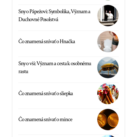
Sny o Pápežovi: Symbolika, Význam a
Duchovné Posolstvá
Čo znamená snívať o Hnačka
Sny o vši: Význam a cesta k osobnému
rastu
Čo znamená snívať o sliepka
Čo znamená snívať o mince