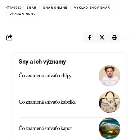
TAGGED:
SNÁR
SNÁR ONLINE
VÝKLAD SNOV SNÁŘ
VÝZNAM SNOV
Sny a ich významy
Čo znamená snívať o chlpy
Čo znamená snívať o kabelka
Čo znamená snívať o kapor