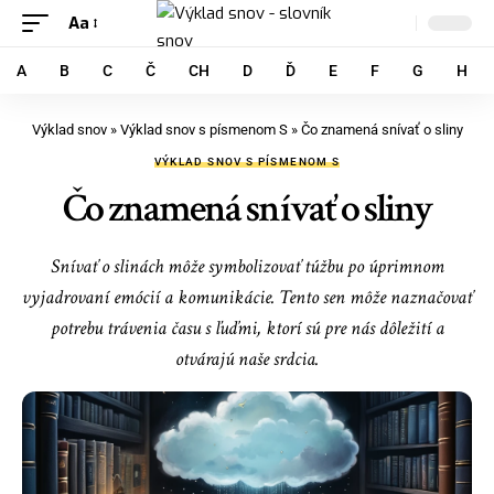
Aa
A
B
C
Č
CH
D
Ď
E
F
G
H
Výklad snov
»
Výklad snov s písmenom S
»
Čo znamená snívať o sliny
VÝKLAD SNOV S PÍSMENOM S
Čo znamená snívať o sliny
Snívať o slinách môže symbolizovať túžbu po úprimnom
vyjadrovaní emócií a komunikácie. Tento sen môže naznačovať
potrebu trávenia času s ľuďmi, ktorí sú pre nás dôležití a
otvárajú naše srdcia.