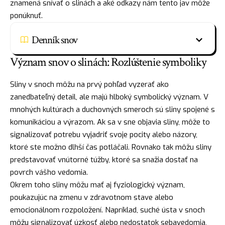
znamená snívať o slinách a aké odkazy nám tento jav môže
ponúknuť.
Denník snov
Význam snov o slinách: Rozlúštenie symboliky
Sliny v snoch môžu na prvý pohľad vyzerať ako
zanedbateľný detail, ale majú hlboký symbolický význam. V
mnohých kultúrach a duchovných smeroch sú sliny spojené s
komunikáciou a výrazom. Ak sa v sne objavia sliny, môže to
signalizovať potrebu vyjadriť svoje pocity alebo názory,
ktoré ste možno dlhší čas potláčali. Rovnako tak môžu sliny
predstavovať vnútorné túžby, ktoré sa snažia dostať na
povrch vášho vedomia.
Okrem toho sliny môžu mať aj fyziologický význam,
poukazujúc na zmenu v zdravotnom stave alebo
emocionálnom rozpoložení. Napríklad, suché
ústa
v snoch
môžu signalizovať úzkosť alebo
nedostatok
sebavedomia,