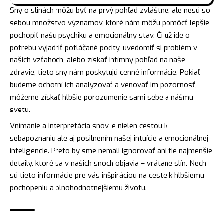
Sny o slinách môžu byť na prvý pohľad zvláštne, ale nesú so
sebou množstvo významov, ktoré nám môžu pomôcť lepšie
pochopiť našu psychiku a emocionálny stav. Či už ide o
potrebu vyjadriť potláčané pocity, uvedomiť si problém v
našich vzťahoch, alebo získať intímny pohľad na naše
zdravie, tieto sny nám poskytujú cenné informácie. Pokiaľ
budeme ochotní ich analyzovať a venovať im pozornosť,
môžeme získať hlbšie porozumenie sami sebe a nášmu
svetu.
Vnímanie a interpretácia snov je nielen cestou k
sebapoznaniu ale aj posilnením našej intuície a emocionálnej
inteligencie. Preto by sme nemali ignorovať ani tie najmenšie
detaily, ktoré sa v našich snoch objavia – vrátane slín. Nech
sú tieto informácie pre vás inšpiráciou na ceste k hlbšiemu
pochopeniu a plnohodnotnejšiemu životu.