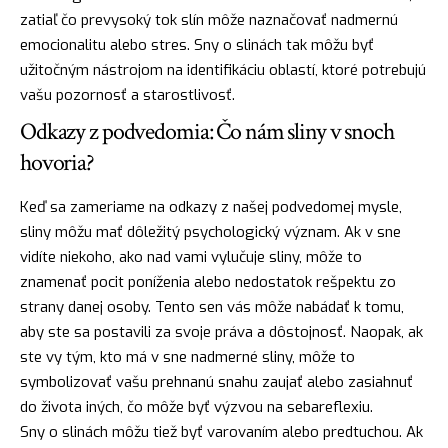
zatiaľ čo prevysoký tok slín môže naznačovať nadmernú
emocionalitu alebo stres. Sny o slinách tak môžu byť
užitočným nástrojom na identifikáciu oblastí, ktoré potrebujú
vašu pozornosť a starostlivosť.
Odkazy z podvedomia: Čo nám sliny v snoch
hovoria?
Keď sa zameriame na odkazy z našej podvedomej mysle,
sliny môžu mať dôležitý psychologický význam. Ak v sne
vidíte niekoho, ako nad vami vylučuje sliny, môže to
znamenať pocit poníženia alebo nedostatok rešpektu zo
strany danej osoby. Tento sen vás môže nabádať k tomu,
aby ste sa postavili za svoje práva a dôstojnosť.
Naopak
, ak
ste vy tým, kto má v sne nadmerné sliny, môže to
symbolizovať vašu prehnanú snahu zaujať alebo zasiahnuť
do života iných, čo môže byť výzvou na sebareflexiu.
Sny o slinách môžu tiež byť varovaním alebo predtuchou. Ak