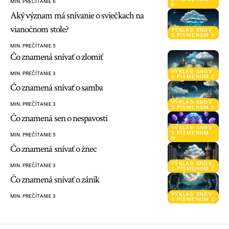
MIN. PREČÍTANIE 6
D
Aký význam má snívanie o sviečkach na
vianočnom stole?
VÝKLAD SNOV
S PÍSMENOM V
MIN. PREČÍTANIE 5
Čo znamená snívať o zlomiť
VÝKLAD SNOV
MIN. PREČÍTANIE 3
S PÍSMENOM Z
Čo znamená snívať o samba
VÝKLAD SNOV
MIN. PREČÍTANIE 3
S PÍSMENOM S
Čo znamená sen o nespavosti
VÝKLAD SNOV
S PÍSMENOM
MIN. PREČÍTANIE 5
N
Čo znamená snívať o žnec
VÝKLAD SNOV
MIN. PREČÍTANIE 3
S PÍSMENOM Ž
Čo znamená snívať o zánik
VÝKLAD SNOV
MIN. PREČÍTANIE 3
S PÍSMENOM Z