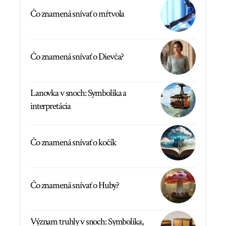
Čo znamená snívať o mŕtvola
Čo znamená snívať o Dievča?
Lanovka v snoch: Symbolika a
interpretácia
Čo znamená snívať o kočík
Čo znamená snívať o Huby?
Význam truhly v snoch: Symbolika,