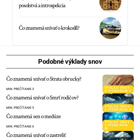
posolstvá a introspekcia
Čo znamená snívať o krokodíl?
Podobné výklady snov
Čo znamená snívať o Strata obrucky?
VÝKLAD SNOV
MIN. PREČÍTANIE 3
S PÍSMENOM S
Čo znamená snívať o Smrť rodičov?
VÝKLAD SNOV
MIN. PREČÍTANIE 5
S PÍSMENOM S
Čo znamená sen o medúze
VÝKLAD SNOV
S PÍSMENOM
MIN. PREČÍTANIE 6
M
Čo znamená snívať o zastreliť