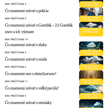
VÝKLAD SNOV
MIN. PREČÍTANIE 3
S PÍSMENOM Z
Čo znamená snívať o polícia
VÝKLAD SNOV
MIN. PREČÍTANIE 9
S PÍSMENOM P
Čo znamená snívať o Gombík – 22 Gombík
VÝKLAD SNOV
snov a ich význam
S PÍSMENOM
G
MIN. PREČÍTANIE 14
Čo znamená snívať o sluky
VÝKLAD SNOV
MIN. PREČÍTANIE 3
S PÍSMENOM S
Čo znamená snívať o zrada
VÝKLAD SNOV
MIN. PREČÍTANIE 3
S PÍSMENOM Z
Čo znamená sen o zlatej korune?
VÝKLAD SNOV
MIN. PREČÍTANIE 11
S PÍSMENOM Z
Čo znamená snívať o veľký pavúk?
VÝKLAD SNOV
MIN. PREČÍTANIE 4
S PÍSMENOM V
Čo znamená snívať o zemiaky