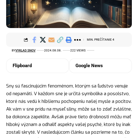
MIN. PREČÍTANIE 4
BY
VYKLAD SNOV
2024.08.08.
222 VIEWS
Flipboard
Google News
Sny sú fascinujúcim fenoménom, ktorým sa ľudstvo venuje
od nepamäti. V každom sne je určitá symbolika a posolstvo,
ktoré nás vedú k hlbšiemu pochopeniu našej mysle a pocitov.
Ak vám v sne prídu na myseľ sliny, môže sa to zdať zvláštne,
ba dokonca zapeklite. Avšak práve tieto drobnosti môžu mať
hlboký význam a odhaliť aspekty vašej psyché, ktoré by inak
zostali skryté. V nasledujúcom článku sa pozrieme na to, čo