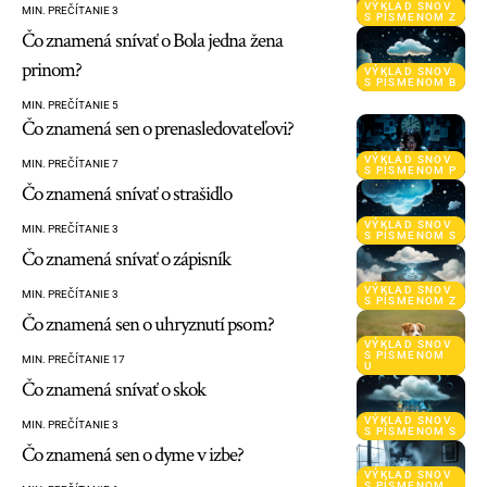
VÝKLAD SNOV
MIN. PREČÍTANIE 3
S PÍSMENOM Z
Čo znamená snívať o Bola jedna žena
prinom?
VÝKLAD SNOV
S PÍSMENOM B
MIN. PREČÍTANIE 5
Čo znamená sen o prenasledovateľovi?
VÝKLAD SNOV
MIN. PREČÍTANIE 7
S PÍSMENOM P
Čo znamená snívať o strašidlo
VÝKLAD SNOV
MIN. PREČÍTANIE 3
S PÍSMENOM S
Čo znamená snívať o zápisník
VÝKLAD SNOV
MIN. PREČÍTANIE 3
S PÍSMENOM Z
Čo znamená sen o uhryznutí psom?
VÝKLAD SNOV
S PÍSMENOM
MIN. PREČÍTANIE 17
U
Čo znamená snívať o skok
VÝKLAD SNOV
MIN. PREČÍTANIE 3
S PÍSMENOM S
Čo znamená sen o dyme v izbe?
VÝKLAD SNOV
S PÍSMENOM