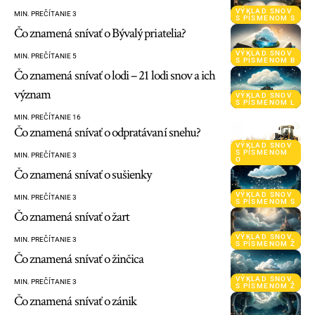
VÝKLAD SNOV
MIN. PREČÍTANIE 3
S PÍSMENOM S
Čo znamená snívať o Bývalý priatelia?
VÝKLAD SNOV
MIN. PREČÍTANIE 5
S PÍSMENOM B
Čo znamená snívať o lodi – 21 lodi snov a ich
význam
VÝKLAD SNOV
S PÍSMENOM L
MIN. PREČÍTANIE 16
Čo znamená snívať o odpratávaní snehu?
VÝKLAD SNOV
S PÍSMENOM
MIN. PREČÍTANIE 3
O
Čo znamená snívať o sušienky
VÝKLAD SNOV
MIN. PREČÍTANIE 3
S PÍSMENOM S
Čo znamená snívať o žart
VÝKLAD SNOV
MIN. PREČÍTANIE 3
S PÍSMENOM Ž
Čo znamená snívať o žinčica
VÝKLAD SNOV
MIN. PREČÍTANIE 3
S PÍSMENOM Ž
Čo znamená snívať o zánik