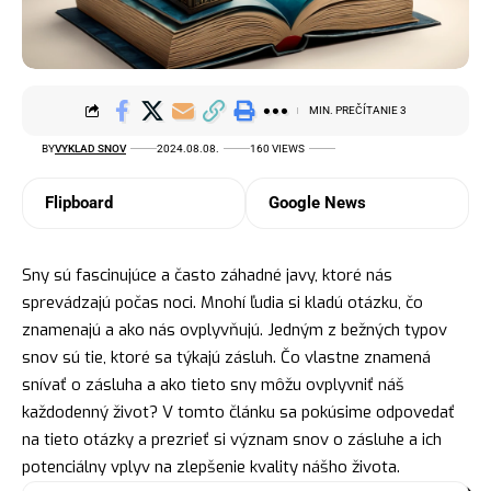
MIN. PREČÍTANIE 3
BY
VYKLAD SNOV
2024.08.08.
160 VIEWS
Flipboard
Google News
Sny sú fascinujúce a často záhadné javy, ktoré nás
sprevádzajú počas noci. Mnohí ľudia si kladú otázku, čo
znamenajú a ako nás ovplyvňujú. Jedným z bežných typov
snov sú tie, ktoré sa týkajú zásluh. Čo vlastne znamená
snívať o zásluha a ako tieto sny môžu ovplyvniť náš
každodenný život? V tomto článku sa pokúsime odpovedať
na tieto otázky a prezrieť si
význam snov
o zásluhe a ich
potenciálny vplyv na zlepšenie kvality nášho života.