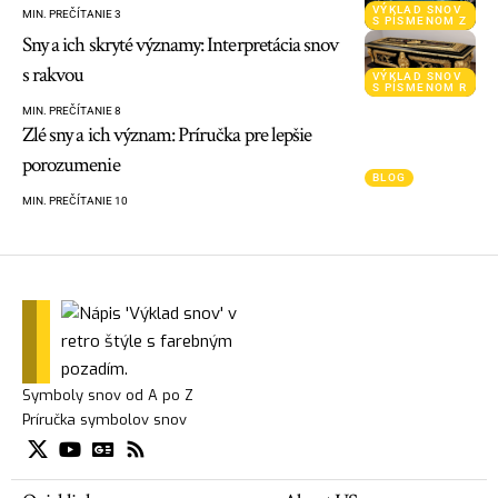
VÝKLAD SNOV
MIN. PREČÍTANIE 3
S PÍSMENOM Z
Sny a ich skryté významy: Interpretácia snov
s rakvou
VÝKLAD SNOV
S PÍSMENOM R
MIN. PREČÍTANIE 8
Zlé sny a ich význam: Príručka pre lepšie
porozumenie
BLOG
MIN. PREČÍTANIE 10
Symboly snov od A po Z
Príručka symbolov snov