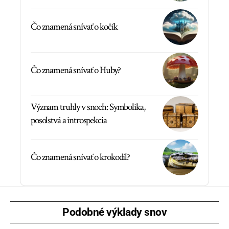
Čo znamená snívať o kočík
Čo znamená snívať o Huby?
Význam truhly v snoch: Symbolika,
posolstvá a introspekcia
Čo znamená snívať o krokodíl?
Podobné výklady snov