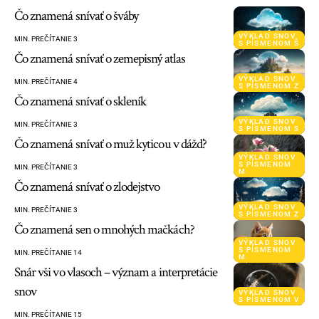
Čo znamená snívať o šváby
VÝKLAD SNOV
MIN. PREČÍTANIE 3
S PÍSMENOM Š
Čo znamená snívať o zemepisný atlas
VÝKLAD SNOV
MIN. PREČÍTANIE 4
S PÍSMENOM Z
Čo znamená snívať o skleník
VÝKLAD SNOV
MIN. PREČÍTANIE 3
S PÍSMENOM S
Čo znamená snívať o muž kyticou v dážď?
VÝKLAD SNOV
S PÍSMENOM
MIN. PREČÍTANIE 3
M
Čo znamená snívať o zlodejstvo
VÝKLAD SNOV
MIN. PREČÍTANIE 3
S PÍSMENOM Z
Čo znamená sen o mnohých mačkách?
VÝKLAD SNOV
S PÍSMENOM
MIN. PREČÍTANIE 14
M
Snár vši vo vlasoch – význam a interpretácie
snov
VÝKLAD SNOV
S PÍSMENOM V
MIN. PREČÍTANIE 15