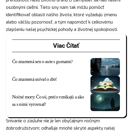
osobnými cieľmi. Tieto sny nám tak môžu pomôcť
identifikovať oblasti nášho života, ktoré vyžadujú zmenu
alebo väčšiu pozornosť, a tým napomôcť k celkovému
zlepšeniu našej psychickej pohody a životnej spokojnosti.
Viac Čítať
Čo znamená sen o aute s gumami?
Čo znamená snívať o zbiť
Nočné mory: Čo sú, prečo vznikajú a ako
sa s nimi vyrovnať?
Snívanie o zásluhe nie je len obyčajným nočným
dobrodružstvom; odhaľuje mnohé skryté aspekty našej