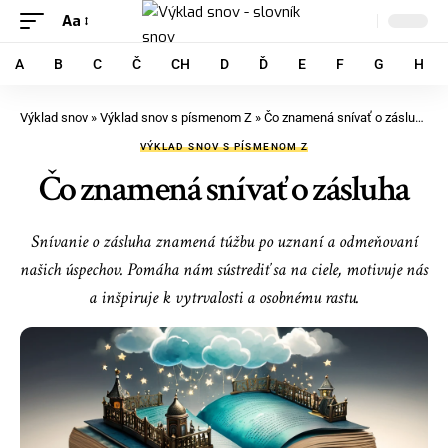
Aa
A
B
C
Č
CH
D
Ď
E
F
G
H
Výklad snov
»
Výklad snov s písmenom Z
»
Čo znamená snívať o zásluha
VÝKLAD SNOV S PÍSMENOM Z
Čo znamená snívať o zásluha
Snívanie o zásluha znamená túžbu po uznaní a odmeňovaní
našich úspechov. Pomáha nám sústrediť sa na ciele, motivuje nás
a inšpiruje k vytrvalosti a osobnému rastu.