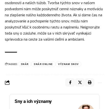
osobnosti a našich túžob. Tvorba týchto snov v našom
podvedomí nám môže poskytnúť cenné náznaky a motiváciu
na zlepšenie nášho každodenného života. Ak si dáme čas na
analyzovanie a pochopenie týchto snov, môžu nám
poskytnúť
kľúč
k osobnému rastu a naplneniu. Neignorujte
teda sny o zásluhe, môže sa v nich skrývať vynikajúci
sprievodca na ceste za vašimi cieľmi a ambíciami.
TAGGED:
SNÁR
SNÁR ONLINE
VÝZNAM SNOV
Sny a ich významy