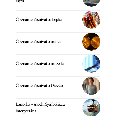
rastu
Čo znamená snívať o sliepka
Čo znamená snívať o mince
Čo znamená snívať o mŕtvola
Čo znamená snívať o Dievča?
Lanovka v snoch: Symbolika a
interpretácia