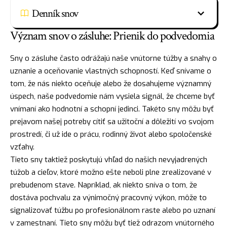
Denník snov
Význam snov o zásluhe: Prienik do podvedomia
Sny o zásluhe často odrážajú naše vnútorne túžby a snahy o
uznanie a oceňovanie vlastných schopností. Keď snívame o
tom, že nás niekto oceňuje alebo že dosahujeme významný
úspech, naše podvedomie nám vysiela signál, že chceme byť
vnímaní ako hodnotní a schopní jedinci. Takéto sny môžu byť
prejavom našej potreby cítiť sa užitoční a dôležití vo svojom
prostredí, či už ide o prácu, rodinný život alebo spoločenské
vzťahy.
Tieto sny taktiež poskytujú vhľad do našich nevyjadrených
túžob a cieľov, ktoré možno ešte neboli plne zrealizované v
prebudenom stave. Napríklad, ak niekto sníva o tom, že
dostáva
pochvalu
za výnimočný pracovný výkon, môže to
signalizovať túžbu po profesionálnom raste alebo po uznaní
v zamestnaní. Tieto sny môžu byť tiež odrazom vnútorného