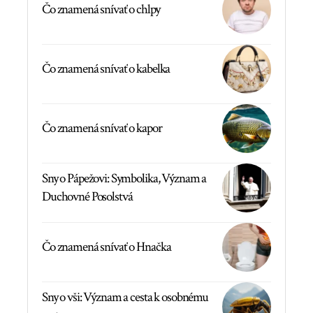
Čo znamená snívať o chlpy
Čo znamená snívať o kabelka
Čo znamená snívať o kapor
Sny o Pápežovi: Symbolika, Význam a
Duchovné Posolstvá
Čo znamená snívať o Hnačka
Sny o vši: Význam a cesta k osobnému