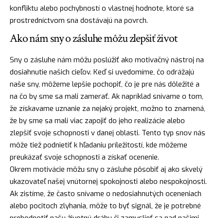
konfliktu alebo pochybností o vlastnej hodnote, ktoré sa
prostredníctvom sna dostávajú na povrch.
Ako nám sny o zásluhe môžu zlepšiť život
Sny o zásluhe nám môžu poslúžiť ako motivačný
nástroj
na
dosiahnutie našich cieľov. Keď si uvedomíme, čo odrážajú
naše sny, môžeme lepšie pochopiť, čo je pre nás dôležité a
na čo by sme sa mali zamerať. Ak napríklad snívame o tom,
že získavame uznanie za nejaký projekt, možno to znamená,
že by sme sa mali viac zapojiť do jeho realizácie alebo
zlepšiť svoje schopnosti v danej oblasti. Tento typ snov nás
môže tiež podnietiť k hľadaniu príležitostí, kde môžeme
preukázať svoje schopnosti a získať ocenenie.
Okrem motivácie môžu sny o zásluhe pôsobiť aj ako skvelý
ukazovateľ našej vnútornej spokojnosti alebo nespokojnosti.
Ak zistíme, že často snívame o nedosiahnutých oceneniach
alebo pocitoch zlyhania, môže to byť signál, že je potrebné
prehodnotiť našu životnú dráhu či zamyslieť sa nad našimi