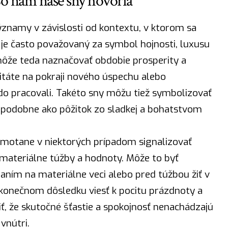
o nám naše sny hovoria
namy v závislosti od kontextu, v ktorom sa
ý je často považovaný za symbol
hojnosti
, luxusu
môže teda naznačovať obdobie prosperity a
citáte na pokraji nového úspechu alebo
vrdo pracovali. Takéto sny môžu tiež symbolizovať
– podobne ako pôžitok zo sladkej a bohatstvom
smotane v niektorých prípadom signalizovať
e materiálne túžby a hodnoty. Môže to byť
ím na materiálne veci alebo pred túžbou žiť v
onečnom dôsledku viesť k pocitu prázdnoty a
iť, že skutočné
šťastie
a spokojnosť nenachádzajú
vnútri.