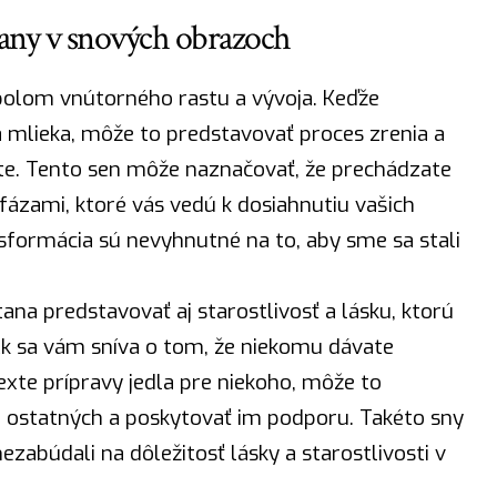
any v snových obrazoch
olom vnútorného rastu a vývoja. Keďže
mlieka, môže to predstavovať proces zrenia a
te. Tento sen môže naznačovať, že prechádzate
ázami, ktoré vás vedú k dosiahnutiu vašich
nsformácia sú nevyhnutné na to, aby sme sa stali
na predstavovať aj starostlivosť a lásku, ktorú
Ak sa vám sníva o tom, že niekomu dávate
xte prípravy jedla pre niekoho, môže to
 o ostatných a poskytovať im podporu. Takéto sny
abúdali na dôležitosť lásky a starostlivosti v