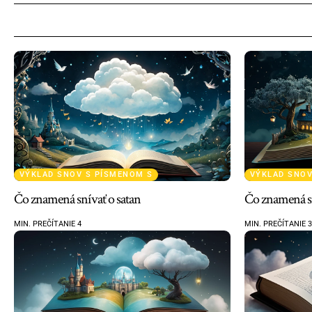
VÝKLAD SNOV S PÍSMENOM S
VÝKLAD SNOV
Čo znamená snívať o satan
Čo znamená sn
MIN. PREČÍTANIE 4
MIN. PREČÍTANIE 3