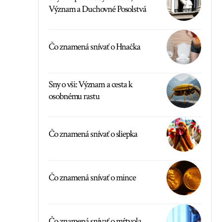
Význam a Duchovné Posolstvá
Čo znamená snívať o Hnačka
Sny o vši: Význam a cesta k
osobnému rastu
Čo znamená snívať o sliepka
Čo znamená snívať o mince
Čo znamená snívať o mŕtvola