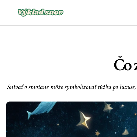
Čo 
Snívať o smotane môže symbolizovať túžbu po luxuse, h