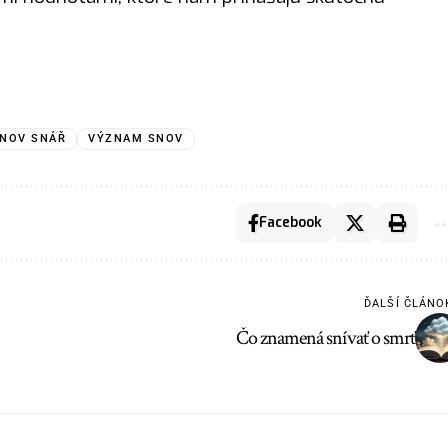
SNOV SNÁŘ
VÝZNAM SNOV
Facebook
ĎALŠÍ ČLÁNO
Čo znamená snívať o smrť