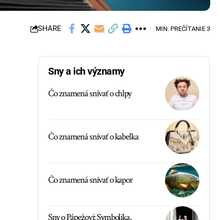
SHARE
MIN. PREČÍTANIE 3
Sny a ich významy
Čo znamená snívať o chlpy
Čo znamená snívať o kabelka
Čo znamená snívať o kapor
Sny o Pápežovi: Symbolika,