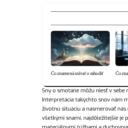
Čo znamená snívať o zahodiť
Čo zna
Sny o smotane môžu niesť v sebe 
Interpretácia takýchto snov nám 
životnú situáciu a nasmerovať nás 
všetkými snami, najdôležitejšie je
materiálnymi túžbami a duchovným