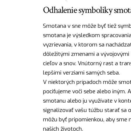
Odhalenie symboliky smot
Smotana v sne môže byť tiež symb
smotana je výsledkom spracovania 
vyzrievania, v ktorom sa nachádza
dôležitými zmenami a vývojovými f
cieľov a snov. Vnútorný rast a tra
lepšími verziami samých seba.
V niektorých prípadoch môže smota
pociťujeme voči sebe alebo iným. 
smotanu alebo ju využívate v konte
signalizovať vašu túžbu starať sa
môžu byť pripomienkou, aby sme nez
našich životoch.