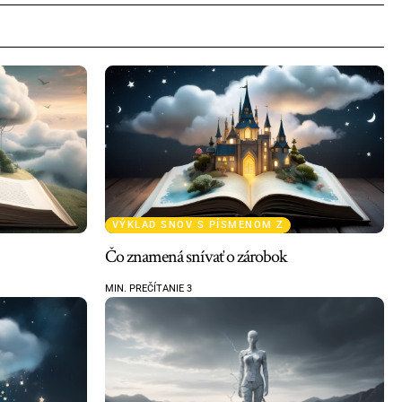
VÝKLAD SNOV S PÍSMENOM Z
Čo znamená snívať o zárobok
MIN. PREČÍTANIE 3