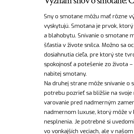
Význam snov o smotane: Č
Sny o smotane môžu mať rôzne výz
vyskytujú. Smotana je prvok, ktor
a blahobytu. Snívanie o smotane 
šťastia v živote snílca. Možno sa o
dosiahnutia cieľa, pre ktorý ste t
spokojnosť a potešenie zo života 
nabitej smotany.
Na druhej strane môže snívanie o 
potrebu pozrieť sa bližšie na svoj
varovanie pred nadmerným zameran
nadmernom luxuse, ktorý môže v k
nesplnenia. Je potrebné si uvedom
vo vonkajších veciach, ale v našom 