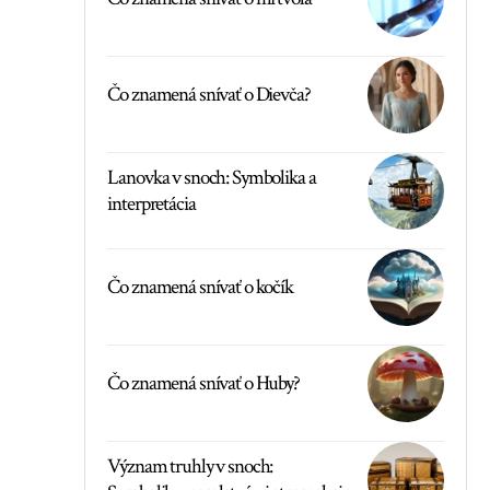
Čo znamená snívať o Dievča?
Lanovka v snoch: Symbolika a
interpretácia
Čo znamená snívať o kočík
Čo znamená snívať o Huby?
Význam truhly v snoch: