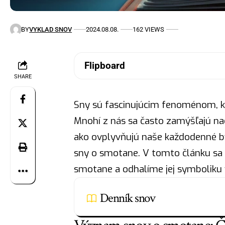
BY
VYKLAD SNOV
2024.08.08.
162 VIEWS
Flipboard
SHARE
Sny sú fascinujúcim fenoménom, k
Mnohí z nás sa často zamýšľajú na
ako ovplyvňujú naše každodenné by
sny o smotane. V tomto článku sa 
smotane a odhalíme jej symboliku
Denník snov