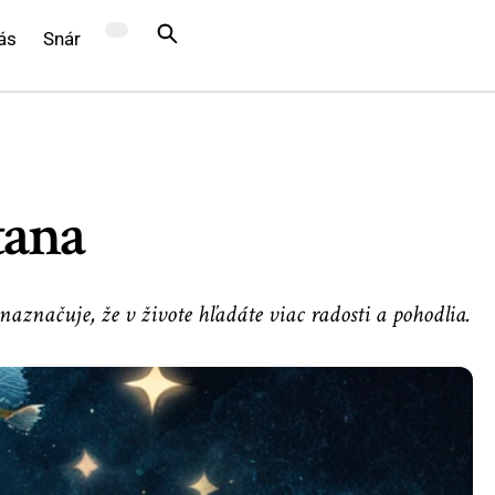
ás
Snár
tana
aznačuje, že v živote hľadáte viac radosti a pohodlia.