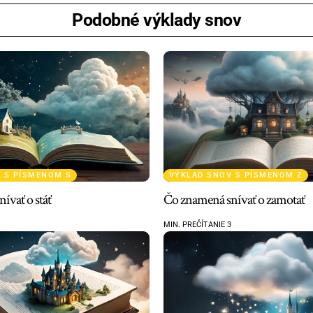
Podobné výklady snov
 S PÍSMENOM S
VÝKLAD SNOV S PÍSMENOM Z
ívať o stáť
Čo znamená snívať o zamotať
MIN. PREČÍTANIE 3