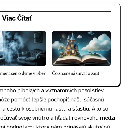
Viac Čítať
mená sen o dyme v izbe?
Čo znamená snívať o zajať
mnoho hlbokých a významných posolstiev.
môže pomôcť lepšie pochopiť našu súčasnú
na cestu k osobnému rastu a šťastiu. Ako so
 počúvať svoje vnútro a hľadať rovnováhu medzi
i hodnotami, ktoré nám prinášajú skutočnú