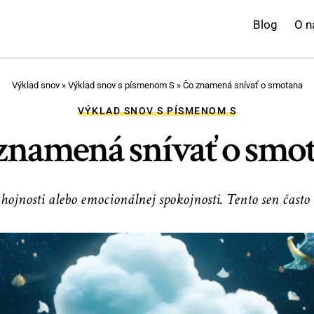
Blog
O n
Výklad snov
»
Výklad snov s písmenom S
»
Čo znamená snívať o smotana
VÝKLAD SNOV S PÍSMENOM S
znamená snívať o smo
ojnosti alebo emocionálnej spokojnosti. Tento sen často n