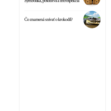
Symbolika, posolstvá a introspekcia
Čo znamená snívať o krokodíl?