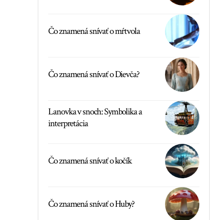
Čo znamená snívať o mŕtvola
Čo znamená snívať o Dievča?
Lanovka v snoch: Symbolika a
interpretácia
Čo znamená snívať o kočík
Čo znamená snívať o Huby?