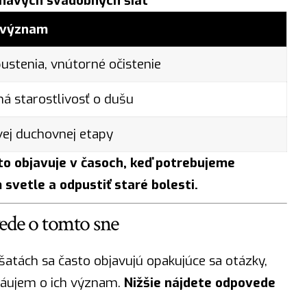
inavých svadobných šiat
y význam
ustenia, vnútorné očistenie
á starostlivosť o dušu
vej duchovnej etapy
to objavuje v časoch, keď potrebujeme
vetle a odpustiť staré bolesti.
vede o tomto sne
atách sa často objavujú opakujúce sa otázky,
záujem o ich význam.
Nižšie nájdete odpovede