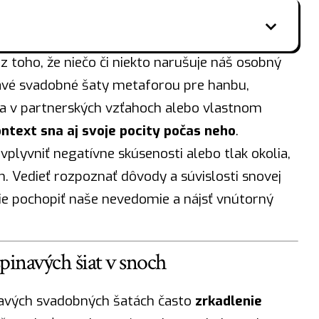
z toho, že niečo či niekto narušuje náš osobný
inavé svadobné šaty metaforou pre hanbu,
ia v partnerských vzťahoch alebo vlastnom
ontext sna aj svoje pocity počas neho
.
lyvniť negatívne skúsenosti alebo tlak okolia,
h. Vedieť rozpoznať dôvody a súvislosti snovej
 pochopiť naše nevedomie a nájsť vnútorný
pinavých šiat v snoch
navých svadobných šatách často
zrkadlenie