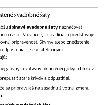
istené svadobné šaty
 môžu
špinavé svadobné šaty
naznačovať
m raste. Vo viacerých tradíciách predstavuje
ovnú pripravenosť. Škvrny alebo znečistenie
a odpustenia — sebe alebo iným.
ajú:
 negatívnych vplyvov alebo energických blokov.
prepustiť staré krivdy a odpustiť si.
 že sa pripravuješ na zásadnú životnú zmenu,
á.