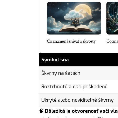
Čo znamená snívať o skvosty
Čo zna
Symbol sna
Škvrny na šatách
Roztrhnuté alebo poškodené
Ukryté alebo neviditeľné škvrny
🧠
Dôležitá je otvorenosť voči 