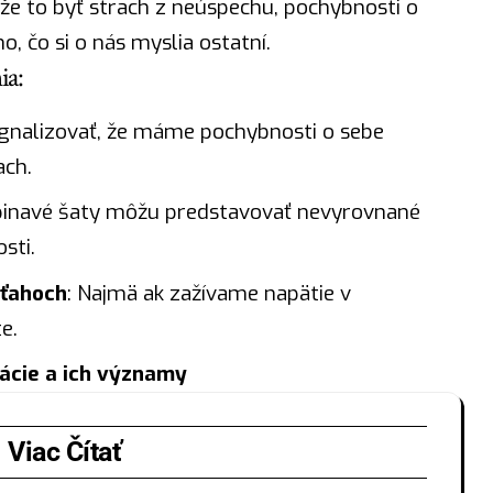
že to byť strach z neúspechu, pochybnosti o
, čo si o nás myslia ostatní.
ia:
ignalizovať, že máme pochybnosti o sebe
ach.
pinavé šaty môžu predstavovať nevyrovnané
sti.
zťahoch
: Najmä ak zažívame napätie v
e.
tácie a ich významy
Viac Čítať