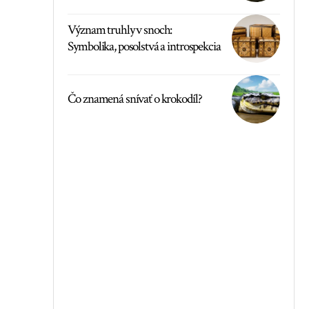
Význam truhly v snoch:
Symbolika, posolstvá a introspekcia
Čo znamená snívať o krokodíl?