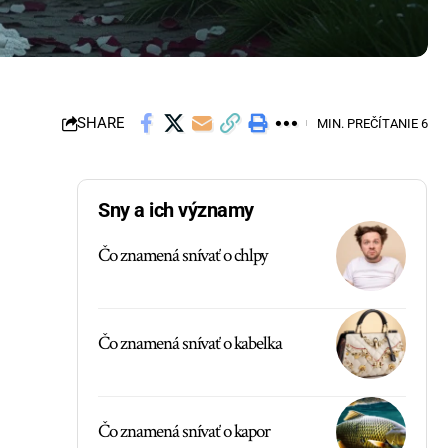
SHARE
MIN. PREČÍTANIE 6
Sny a ich významy
Čo znamená snívať o chlpy
Čo znamená snívať o kabelka
Čo znamená snívať o kapor