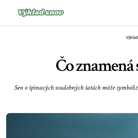
Výklad
Čo znamená s
Sen o špinavých svadobných šatách môže symbolizov