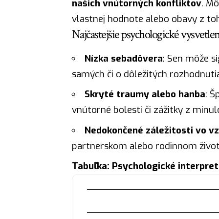
našich vnútorných konfliktov
. Mô
vlastnej hodnote alebo obavy z toho
Najčastejšie psychologické vysvetlen
Nízka sebadôvera
: Sen môže s
samých či o dôležitých rozhodnuti
Skryté traumy alebo hanba
: Š
vnútorné bolesti či zážitky z minulo
Nedokončené záležitosti vo v
partnerskom alebo rodinnom život
Tabuľka: Psychologické interpre