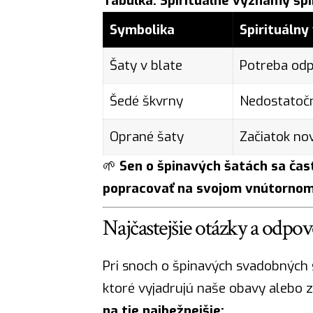
Tabuľka: Spirituálne významy šp
Symbolika
Spirituáln
Šaty v blate
Potreba odp
Šedé škvrny
Nedostatočn
Oprané šaty
Začiatok no
🌱
Sen o špinavých šatách sa čas
popracovať na svojom vnútornom s
Najčastejšie otázky a odpo
Pri snoch o špinavých svadobných š
ktoré vyjadrujú naše obavy alebo 
na tie najbežnejšie: