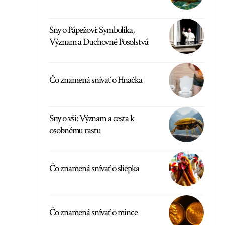
Sny o Pápežovi: Symbolika,
Význam a Duchovné Posolstvá
Čo znamená snívať o Hnačka
Sny o vši: Význam a cesta k
osobnému rastu
Čo znamená snívať o sliepka
Čo znamená snívať o mince