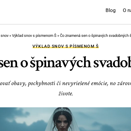
Blog
O n
 snov
»
Výklad snov s písmenom Š
»
Čo znamená sen o špinavých svadobných 
VÝKLAD SNOV S PÍSMENOM Š
en o špinavých svado
ať obavy, pochybnosti či nevyriešené emócie, no zároveň
živote.