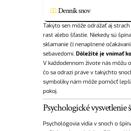
Denník snov
Takýto sen môže odrážať aj strach 
rast alebo šťastie. Niekedy sú šp
sklamanie či nenaplnené očakávan
sebavedomí.
Dôležité je vnímať k
V každodennom živote nás môžu ovp
čo sa odrazí práve v takýchto snoc
symboliky nám môže pomôcť lepšie
pokoj.
Psychologické vysvetlenie š
Psychológovia vidia v snoch o špi