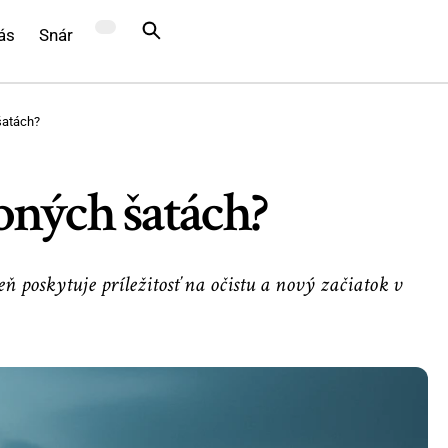
ás
Snár
šatách?
bných šatách?
 poskytuje príležitosť na očistu a nový začiatok v