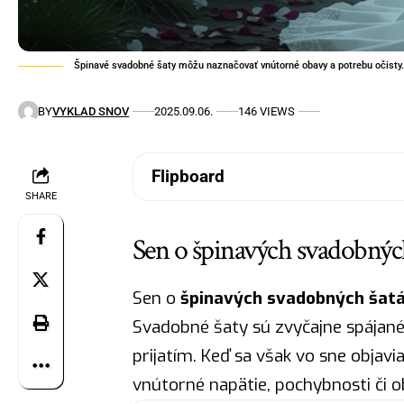
Špinavé svadobné šaty môžu naznačovať vnútorné obavy a potrebu očisty.
BY
VYKLAD SNOV
2025.09.06.
146 VIEWS
Flipboard
SHARE
Sen o špinavých svadobnýc
Sen o
špinavých svadobných šat
Svadobné šaty sú zvyčajne spájané
prijatím. Keď sa však vo sne objav
vnútorné napätie, pochybnosti či o