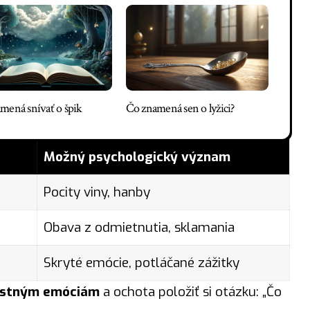
mená snívať o špik
Čo znamená sen o lyžici?
Možný psychologický význam
Pocity viny, hanby
Obava z odmietnutia, sklamania
Skryté emócie, potláčané zážitky
vlastným emóciám
a ochota položiť si otázku: „Čo