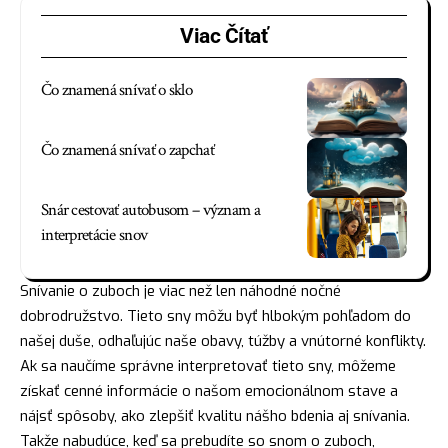
Viac Čítať
Čo znamená snívať o sklo
Čo znamená snívať o zapchať
Snár cestovať autobusom – význam a
interpretácie snov
Snívanie o zuboch je viac než len náhodné nočné
dobrodružstvo
. Tieto sny môžu byť hlbokým pohľadom do
našej duše, odhaľujúc naše obavy, túžby a vnútorné konflikty.
Ak sa naučíme správne interpretovať tieto sny, môžeme
získať cenné informácie o našom emocionálnom stave a
nájsť spôsoby, ako zlepšiť kvalitu nášho bdenia aj snívania.
Takže nabudúce, keď sa prebudíte so snom o zuboch,