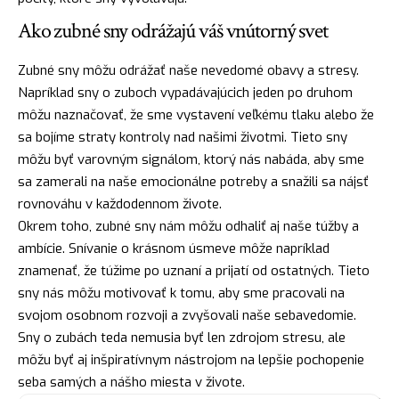
Ako zubné sny odrážajú váš vnútorný svet
Zubné sny môžu odrážať naše nevedomé obavy a stresy.
Napríklad sny o zuboch vypadávajúcich jeden po druhom
môžu naznačovať, že sme vystavení veľkému tlaku alebo že
sa bojíme straty kontroly nad našimi životmi. Tieto sny
môžu byť varovným signálom, ktorý nás nabáda, aby sme
sa zamerali na naše emocionálne potreby a snažili sa nájsť
rovnováhu v každodennom živote.
Okrem toho, zubné sny nám môžu odhaliť aj naše túžby a
ambície. Snívanie o krásnom úsmeve môže napríklad
znamenať, že túžime po uznaní a prijatí od ostatných. Tieto
sny nás môžu motivovať k tomu, aby sme pracovali na
svojom osobnom rozvoji a zvyšovali naše sebavedomie.
Sny o zubách teda nemusia byť len zdrojom stresu, ale
môžu byť aj inšpiratívnym nástrojom na lepšie pochopenie
seba samých a nášho miesta v živote.