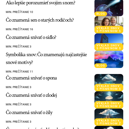
Ako lepšie porozumieť svojim snom?
MIN. PREČÍTANIE 10
BLOG
Čo znamená sen o starých rodičoch?
VÝKLAD SNOV
MIN. PREČÍTANIE 16
S PÍSMENOM S
Čo znamená snívať o sídlo?
VÝKLAD SNOV
MIN. PREČÍTANIE 3
S PÍSMENOM S
Symbolika snov: Čo znamenajú najčastejšie
snové motívy?
BLOG
MIN. PREČÍTANIE 11
Čo znamená snívať o spona
VÝKLAD SNOV
MIN. PREČÍTANIE 3
S PÍSMENOM S
Čo znamená snívať o zlodej
VÝKLAD SNOV
MIN. PREČÍTANIE 3
S PÍSMENOM Z
Čo znamená snívať o žily
VÝKLAD SNOV
MIN. PREČÍTANIE 3
S PÍSMENOM Ž