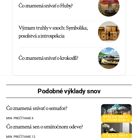
Čo znamená snívať o Huby?
Význam truhly v snoch: Symbolika,
posolstvá a introspekcia
Čo znamená snívať o krokodíl?
Podobné výklady snov
Čo znamená snívať o semafor?
VÝKLAD SNOV
MIN. PREČÍTANIE 6
S PÍSMENOM S
Čo znamená sen o smútočnom odeve?
VÝKLAD SNOV
MIN. PREČÍTANIE 12