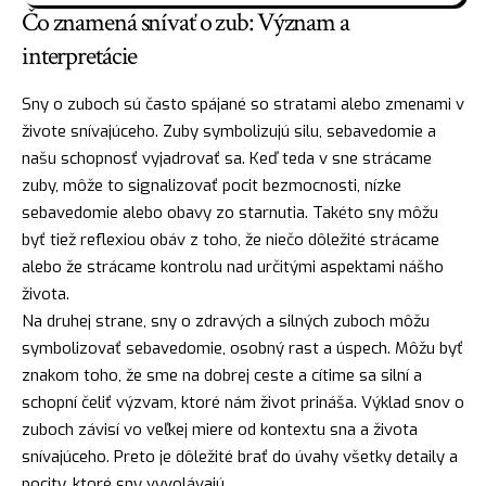
Čo znamená snívať o zub: Význam a
interpretácie
Sny o zuboch sú často spájané so stratami alebo zmenami v
živote snívajúceho. Zuby symbolizujú
silu
, sebavedomie a
našu schopnosť vyjadrovať sa. Keď teda v sne strácame
zuby, môže to signalizovať pocit bezmocnosti, nízke
sebavedomie alebo obavy zo starnutia. Takéto sny môžu
byť tiež reflexiou obáv z toho, že niečo dôležité strácame
alebo že strácame kontrolu nad určitými aspektami nášho
života.
Na druhej strane, sny o zdravých a silných zuboch môžu
symbolizovať sebavedomie, osobný rast a úspech. Môžu byť
znakom toho, že sme na dobrej ceste a cítime sa silní a
schopní čeliť výzvam, ktoré nám život prináša.
Výklad snov
o
zuboch závisí vo veľkej miere od kontextu sna a života
snívajúceho. Preto je dôležité brať do úvahy všetky detaily a
pocity, ktoré sny vyvolávajú.