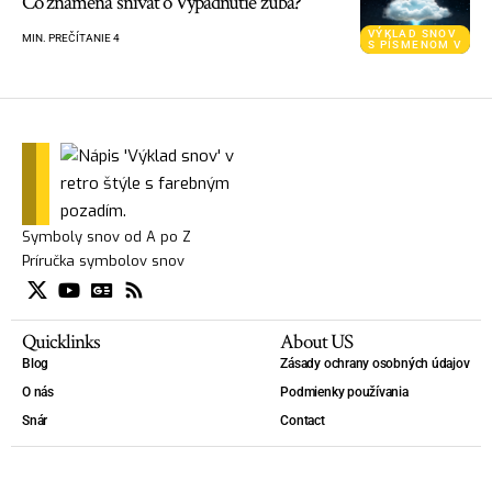
Čo znamená snívať o Vypadnutie zuba?
VÝKLAD SNOV
MIN. PREČÍTANIE 4
S PÍSMENOM V
Symboly snov od A po Z
Príručka symbolov snov
Quicklinks
About US
Blog
Zásady ochrany osobných údajov
O nás
Podmienky používania
Snár
Contact