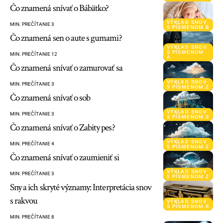
Čo znamená snívať o Bábätko?
VÝKLAD SNOV
MIN. PREČÍTANIE 3
S PÍSMENOM B
Čo znamená sen o aute s gumami?
VÝKLAD SNOV
S PÍSMENOM
MIN. PREČÍTANIE 12
A
Čo znamená snívať o zamurovať sa
VÝKLAD SNOV
MIN. PREČÍTANIE 3
S PÍSMENOM Z
Čo znamená snívať o sob
VÝKLAD SNOV
MIN. PREČÍTANIE 3
S PÍSMENOM S
Čo znamená snívať o Zabity pes?
VÝKLAD SNOV
MIN. PREČÍTANIE 4
S PÍSMENOM Z
Čo znamená snívať o zaumieniť si
VÝKLAD SNOV
MIN. PREČÍTANIE 3
S PÍSMENOM Z
Sny a ich skryté významy: Interpretácia snov
s rakvou
VÝKLAD SNOV
S PÍSMENOM R
MIN. PREČÍTANIE 8