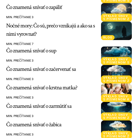
S PÍSMENOM S
Čo znamená snívať o zapáliť
VÝKLAD SNOV
MIN. PREČÍTANIE 3
S PÍSMENOM Z
Nočné mory: Čo sú, prečo vznikajú a ako sa s
nimi vyrovnať?
BLOG
MIN. PREČÍTANIE 7
Čo znamená snívať o sup
VÝKLAD SNOV
MIN. PREČÍTANIE 3
S PÍSMENOM S
Čo znamená snívať o začervenať sa
VÝKLAD SNOV
MIN. PREČÍTANIE 3
S PÍSMENOM Z
Čo znamená snívať o krstna matka?
VÝKLAD SNOV
MIN. PREČÍTANIE 3
S PÍSMENOM K
Čo znamená snívať o zarmútiť sa
VÝKLAD SNOV
MIN. PREČÍTANIE 3
S PÍSMENOM Z
Čo znamená snívať o žabica
VÝKLAD SNOV
MIN. PREČÍTANIE 3
S PÍSMENOM Ž