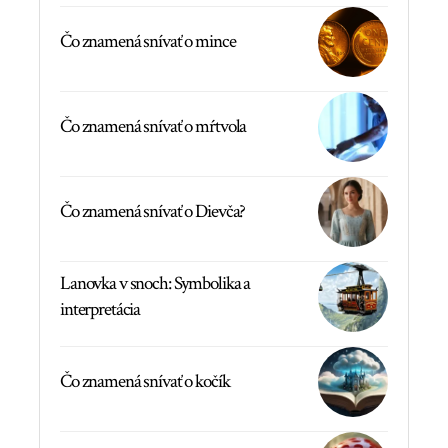
Čo znamená snívať o mince
Čo znamená snívať o mŕtvola
Čo znamená snívať o Dievča?
Lanovka v snoch: Symbolika a
interpretácia
Čo znamená snívať o kočík