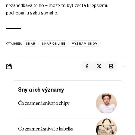
nezanedbávajte ho – môže to byť
cesta
k lepšiemu
pochopeniu seba samého.
TAGGED:
SNÁR
SNÁR ONLINE
VÝZNAM SNOV
Sny a ich významy
Čo znamená snívať o chlpy
Čo znamená snívať o kabelka