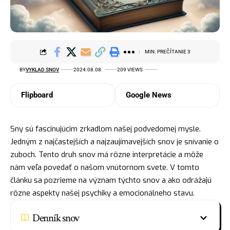
MIN. PREČÍTANIE 3
BY
VYKLAD SNOV
2024.08.08.
209 VIEWS
Flipboard
Google News
Sny sú fascinujúcim zrkadlom našej podvedomej mysle.
Jedným z najčastejších a najzaujímavejších snov je snívanie o
zuboch. Tento druh snov má rôzne interpretácie a môže
nám veľa povedať o našom vnútornom svete. V tomto
článku sa pozrieme na význam týchto snov a ako odrážajú
rôzne aspekty našej psychiky a emocionálneho stavu.
Denník snov