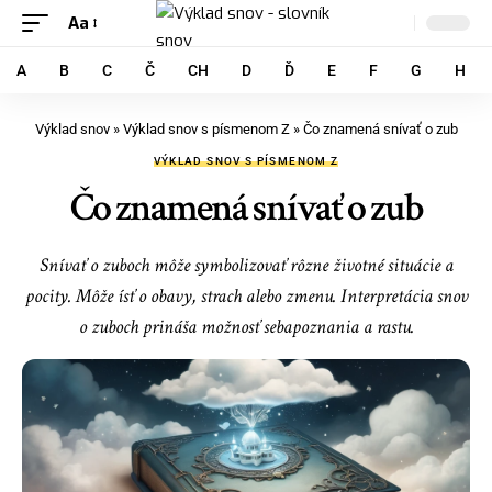
Aa
A
B
C
Č
CH
D
Ď
E
F
G
H
Výklad snov
»
Výklad snov s písmenom Z
»
Čo znamená snívať o zub
VÝKLAD SNOV S PÍSMENOM Z
Čo znamená snívať o zub
Snívať o zuboch môže symbolizovať rôzne životné situácie a
pocity. Môže ísť o obavy, strach alebo zmenu. Interpretácia snov
o zuboch prináša možnosť sebapoznania a rastu.