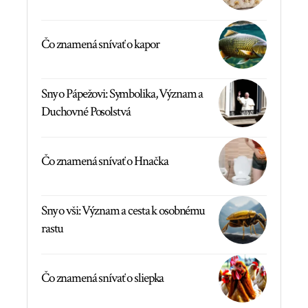
Čo znamená snívať o kapor
Sny o Pápežovi: Symbolika, Význam a
Duchovné Posolstvá
Čo znamená snívať o Hnačka
Sny o vši: Význam a cesta k osobnému
rastu
Čo znamená snívať o sliepka