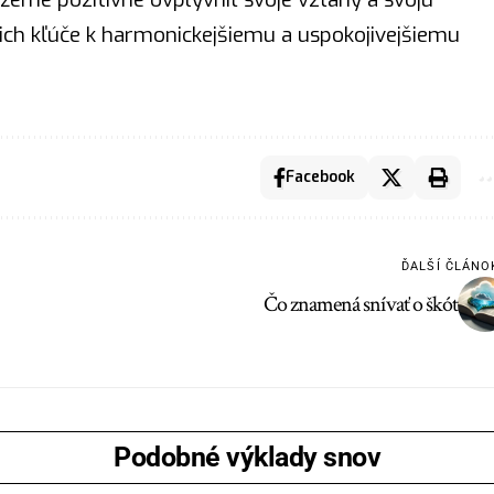
ich kľúče k harmonickejšiemu a uspokojivejšiemu
Facebook
ĎALŠÍ ČLÁNO
Čo znamená snívať o škót
Podobné výklady snov