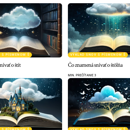
 S PÍSMENOM Š
VÝKLAD SNOV S PÍSMENOM Š
ívať o štít
Čo znamená snívať o štôlňa
MIN. PREČÍTANIE 3
 S PÍSMENOM Š
VÝKLAD SNOV S PÍSMENOM Š