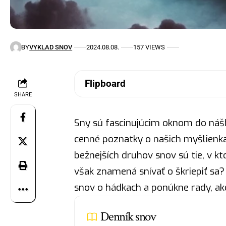
BY
VYKLAD SNOV
2024.08.08.
157 VIEWS
Flipboard
SHARE
Sny sú fascinujúcim oknom do ná
cenné poznatky o našich myšlienk
bežnejších druhov snov sú tie, v k
však znamená snívať o škriepiť sa
snov
o hádkach a ponúkne rady, ak
Denník snov