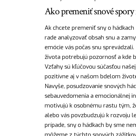
Ako premeniť snové spory n
Ak chcete premeniť sny o hádkach n
rade analyzovať obsah snu a zamysli
emócie vás počas snu sprevádzali.
života potrebujú pozornosť a kde b
Vzťahy sú kľúčovou súčasťou našej
pozitívne aj v našom bdelom život
Navyše, posudzovanie snových hád
sebauvedomenia a emocionálnej inte
motivujú k osobnému rastu tým, že
alebo vás povzbudzujú k rozvoju l
prípade, sny o hádkach by sme nem
môžeme z týchto snových zážitkov