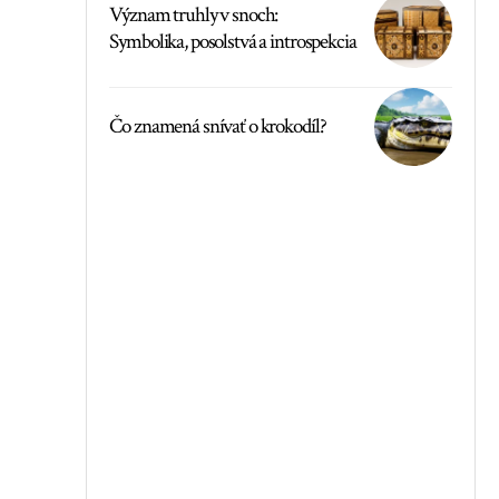
Význam truhly v snoch:
Symbolika, posolstvá a introspekcia
Čo znamená snívať o krokodíl?