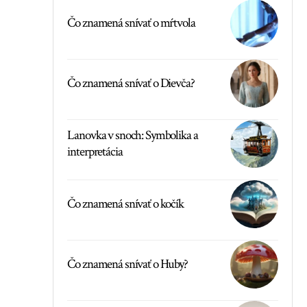
Čo znamená snívať o mŕtvola
Čo znamená snívať o Dievča?
Lanovka v snoch: Symbolika a
interpretácia
Čo znamená snívať o kočík
Čo znamená snívať o Huby?