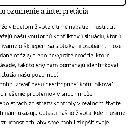
rozumenie a interpretácia
 že v bdelom živote cítime
napätie
, frustráciu
žajú našu vnútornú konfliktovú situáciu, ktorú
vame o škriepení sa s blízkymi osobami, môže
né otázky alebo nevyužité emócie, ktoré
 zásade, takéto sny nám pomáhajú identifikovať
zaslúžia našu pozornosť.
symbolizovať našu neschopnosť komunikovať
 o riešenie problémov v snoch môže
ebo strach zo straty kontroly v reálnom živote.
h nám ukazujú oblasti nášho života, kde musíme
zručnostiach, aby sme mohli zlepšiť svoje