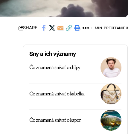
SHARE
MIN. PREČÍTANIE 3
Sny a ich významy
Čo znamená snívať o chlpy
Čo znamená snívať o kabelka
Čo znamená snívať o kapor