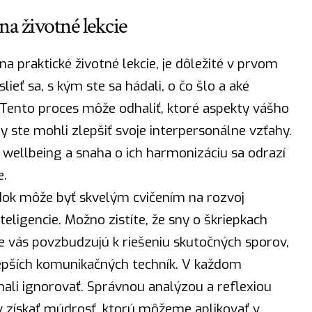
a životné lekcie
a praktické životné lekcie, je dôležité v prvom
eť sa, s kým ste sa hádali, o čo šlo a aké
 Tento proces môže odhaliť, ktoré aspekty vášho
y ste mohli zlepšiť svoje interpersonálne vzťahy.
 wellbeing a snaha o ich harmonizáciu sa odrazí
e.
ok môže byť skvelým cvičením na rozvoj
ligencie. Možno zistíte, že sny o škriepkach
 vás povzbudzujú k riešeniu skutočných sporov,
epších komunikačných techník. V každom
ali ignorovať. Správnou analýzou a reflexiou
 získať
múdrosť
, ktorú môžeme aplikovať v