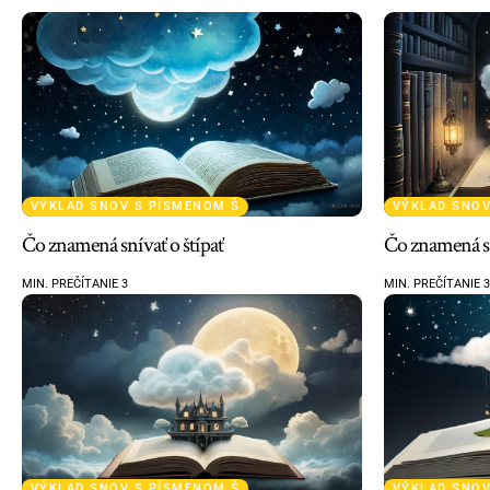
VÝKLAD SNOV S PÍSMENOM Š
VÝKLAD SNOV
Čo znamená snívať o štípať
Čo znamená sn
MIN. PREČÍTANIE 3
MIN. PREČÍTANIE 3
VÝKLAD SNOV S PÍSMENOM Š
VÝKLAD SNOV