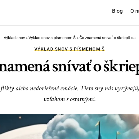
Blog
O n
Výklad snov
»
Výklad snov s písmenom Š
»
Čo znamená snívať o škriepiť sa
VÝKLAD SNOV S PÍSMENOM Š
namená snívať o škriep
likty alebo nedoriešené emócie. Tieto sny nás vyzývajú,
vzťahom s ostatnými.