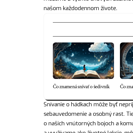
našom každodennom živote.
Čo znamená snívať o šedivník
Čo zna
Snívanie o hádkach môže byť nepríj
sebauvedomenie a osobný rast. Ti
o našich vnútorných bojoch a komu
a využívame ako životné lekcie, mô