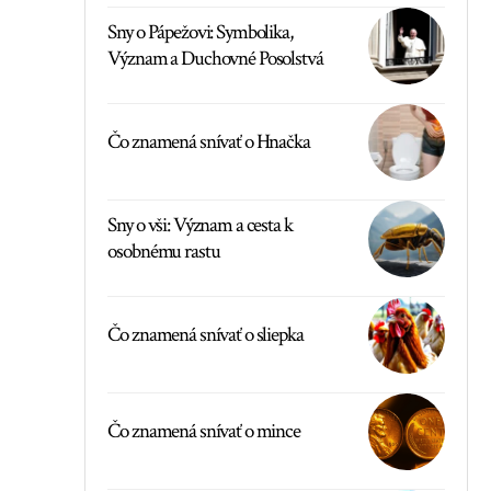
Sny o Pápežovi: Symbolika,
Význam a Duchovné Posolstvá
Čo znamená snívať o Hnačka
Sny o vši: Význam a cesta k
osobnému rastu
Čo znamená snívať o sliepka
Čo znamená snívať o mince