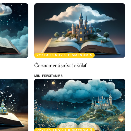
VÝKLAD SNOV S PÍSMENOM Š
Čo znamená snívať o šúľať
MIN. PREČÍTANIE 3
VÝKLAD SNOV S PÍSMENOM Š