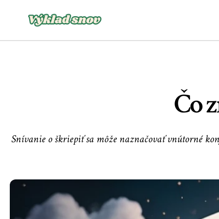
Čo z
Snívanie o škriepiť sa môže naznačovať vnútorné konf