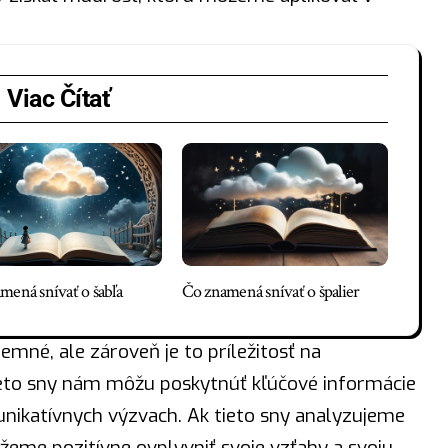
Viac Čítať
mená snívať o šabľa
Čo znamená snívať o špalier
emné, ale zároveň je to príležitosť na
eto sny nám môžu poskytnúť kľúčové informácie
nikatívnych výzvach. Ak tieto sny analyzujeme
žeme pozitívne ovplyvniť svoje vzťahy a svoju