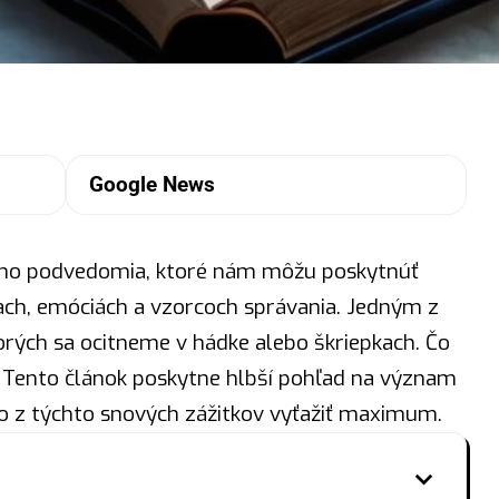
Google News
šho podvedomia, ktoré nám môžu poskytnúť
ach, emóciách a vzorcoch správania. Jedným z
torých sa ocitneme v hádke alebo škriepkach. Čo
? Tento článok poskytne hlbší pohľad na
význam
o z týchto snových zážitkov vyťažiť maximum.