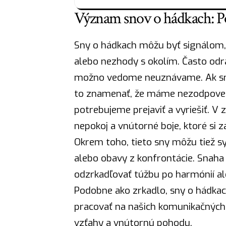
Význam snov o hádkach: Po
Sny o hádkach môžu byť signálom,
alebo nezhody s okolím. Často odrá
možno vedome neuznávame. Ak sní
to znamenať, že máme nezodpoveda
potrebujeme prejaviť a vyriešiť. V
nepokoj a vnútorné boje, ktoré si 
Okrem toho, tieto sny môžu tiež 
alebo obavy z konfrontácie. Snaha
odzrkadľovať túžbu po harmónií al
Podobne ako zrkadlo, sny o hádkac
pracovať
na našich komunikačných 
vzťahy a vnútornú pohodu.