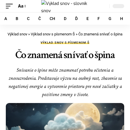
Aa
A
B
C
Č
CH
D
Ď
E
F
G
H
Výklad snov
»
Výklad snov s písmenom Š
»
Čo znamená snívať o špina
VÝKLAD SNOV S PÍSMENOM Š
Čo znamená snívať o špina
Snívanie o špine môže znamenať potrebu očistenia a
znovuzrodenia. Predstavuje výzvu na osobný rast, zbavenie sa
negatívnej energie a vytvorenie priestoru pre nové začiatky a
pozitívne zmeny v živote.