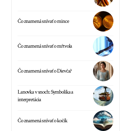
Čo znamená snívať o mince
Čo znamená snívať o mŕtvola
Čo znamená snívať o Dievča?
Lanovka v snoch: Symbolika a
interpretácia
Čo znamená snívať o kočík