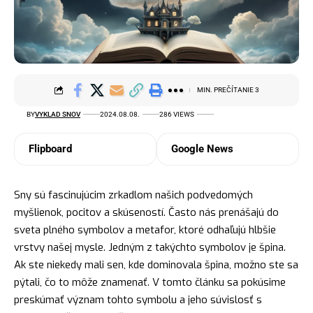
MIN. PREČÍTANIE 3
BY
VYKLAD SNOV
2024.08.08.
286 VIEWS
Flipboard
Google News
Sny sú fascinujúcim zrkadlom našich podvedomých
myšlienok, pocitov a skúseností. Často nás prenášajú do
sveta plného
symbolov
a metafor, ktoré odhaľujú hlbšie
vrstvy našej mysle. Jedným z takýchto symbolov je špina.
Ak ste niekedy mali sen, kde dominovala špina, možno ste sa
pýtali, čo to môže znamenať. V tomto článku sa pokúsime
preskúmať význam tohto symbolu a jeho súvislosť s