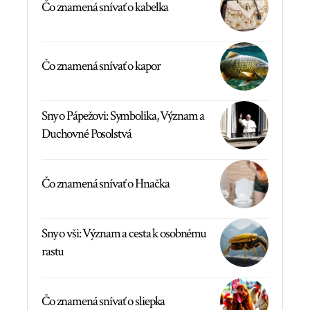
Čo znamená snívať o kabelka
Čo znamená snívať o kapor
Sny o Pápežovi: Symbolika, Význam a
Duchovné Posolstvá
Čo znamená snívať o Hnačka
Sny o vši: Význam a cesta k osobnému
rastu
Čo znamená snívať o sliepka