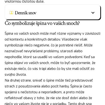
vnútornou čistotou duše.
Denník snov
Čo symbolizuje špina vo vašich snoch?
Špina vo vašich snoch môže mať rôzne významy v závislosti
od kontextu a konkrétnych detailov. Všeobecne však
symbolizuje niečo negatívne, čo je potrebné riešiť. Môže
naznačovať nevyriešené problémy, starosti alebo
nepohodlie, ktoré sa usadili vo vašom podvedomí. Keď sa
špina objaví vo vašich snoch, môže to byť upozornenie, že
existuje niečo, čo vás trápi alebo čo by ste mali očistiť zo
svojho života.
Na druhej strane, snívať o špine môže tiež predstavovať
strach
z posudzovania alebo pocit hanby. Špina je často
spojená s nečistotou a neporiadkom, a preto môže
reflektovať obavy z toho, že nie ste dosť dobrí alebo že
niečo vo vašom živote nie je v poriadku. Tento druh sna