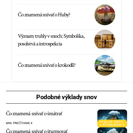
Čo znamená snívať o Huby?
Význam truhly v snoch: Symbolika,
posolstvá a introspekcia
Čo znamená snívať o krokodíl?
Podobné výklady snov
Čo znamená snívať o šmátrať
VÝKLAD SNOV
MIN. PREČÍTANIE 4
S PÍSMENOM Š
Čo znamená snívať o šturmovať