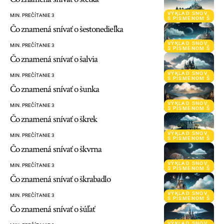
VÝKLAD SNOV
MIN. PREČÍTANIE 3
S PÍSMENOM Š
Čo znamená snívať o šestonedieľka
VÝKLAD SNOV
MIN. PREČÍTANIE 3
S PÍSMENOM Š
Čo znamená snívať o šalvia
VÝKLAD SNOV
MIN. PREČÍTANIE 3
S PÍSMENOM Š
Čo znamená snívať o šunka
VÝKLAD SNOV
MIN. PREČÍTANIE 3
S PÍSMENOM Š
Čo znamená snívať o škrek
VÝKLAD SNOV
MIN. PREČÍTANIE 3
S PÍSMENOM Š
Čo znamená snívať o škvrna
VÝKLAD SNOV
MIN. PREČÍTANIE 3
S PÍSMENOM Š
Čo znamená snívať o škrabadlo
VÝKLAD SNOV
MIN. PREČÍTANIE 3
S PÍSMENOM Š
Čo znamená snívať o šúľať
VÝKLAD SNOV