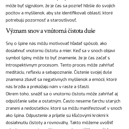
môže byť signálom, že je čas sa pozrieť hlbšie do svojich
pocitov a myšlienok, aby ste identifikovali oblasti, ktoré
potrebujú pozornosť a starostlivosť.
Význam snov a vnútorná čistota duše
Sny o špine nás môžu motivovať
hľadať
spôsob, ako
dosiahnuť vnútornú čistotu a mier. Keď sa v snoch objaví
symbol špiny, môže to byť znamenie, že je čas začať s
introspektívnym procesom. Tento
proces
môže zahŕňať
meditáciu, reflexiu a sebapoznanie. Čistenie svojej duše
znamená zbaviť sa negatívnych myšlienok a emócií, ktoré
nás brzdia a prekážajú nám v raste a šťastí.
Okrem toho, snažiť sa o vnútornú čistotu môže zahŕňať aj
odpúšťanie sebe a ostatným. Často neseme ťarchu starých
zranení a nedostatkov, ktoré sa môžu manifestovať v snoch
ako špina. Odpustenie a prijatie sú kľúčovými krokmi k
dosiahnutiu čistoty a rovnováhy. Takto môžeme uvoľniť