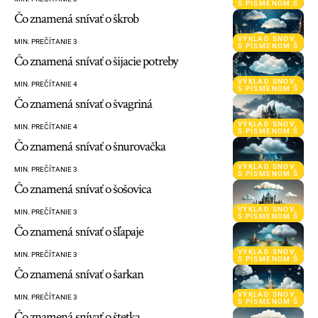
S PÍSMENOM Š
Čo znamená snívať o škrob
VÝKLAD SNOV
MIN. PREČÍTANIE 3
S PÍSMENOM Š
Čo znamená snívať o šijacie potreby
VÝKLAD SNOV
MIN. PREČÍTANIE 4
S PÍSMENOM Š
Čo znamená snívať o švagriná
VÝKLAD SNOV
MIN. PREČÍTANIE 4
S PÍSMENOM Š
Čo znamená snívať o šnurovačka
VÝKLAD SNOV
MIN. PREČÍTANIE 3
S PÍSMENOM Š
Čo znamená snívať o šošovica
VÝKLAD SNOV
MIN. PREČÍTANIE 3
S PÍSMENOM Š
Čo znamená snívať o šľapaje
VÝKLAD SNOV
MIN. PREČÍTANIE 3
S PÍSMENOM Š
Čo znamená snívať o šarkan
VÝKLAD SNOV
MIN. PREČÍTANIE 3
S PÍSMENOM Š
Čo znamená snívať o štetka