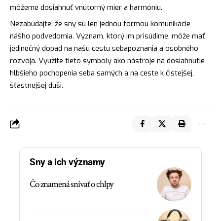
môžeme dosiahnuť vnútorný mier a harmóniu.
Nezabúdajte, že sny sú len jednou formou komunikácie
nášho podvedomia. Význam, ktorý im prisúdime, môže mať
jedinečný dopad na našu cestu sebapoznania a osobného
rozvoja. Využite tieto symboly ako nástroje na dosiahnutie
hlbšieho pochopenia seba samých a na ceste k čistejšej,
šťastnejšej duši.
Sny a ich významy
Čo znamená snívať o chlpy