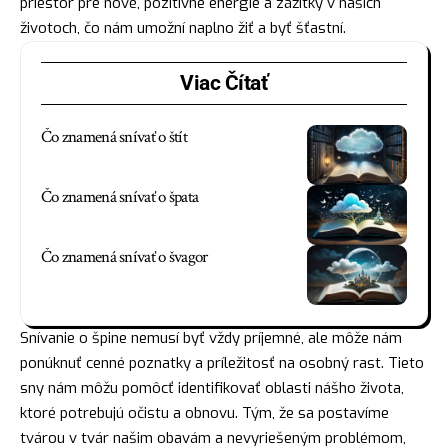
priestor pre nové, pozitívne energie a zážitky v našich
životoch, čo nám umožní naplno žiť a byť šťastní.
Viac Čítať
Čo znamená snívať o štít
Čo znamená snívať o špata
Čo znamená snívať o švagor
Snívanie o špine nemusí byť vždy príjemné, ale môže nám
ponúknuť cenné poznatky a príležitosť na osobný rast. Tieto
sny nám môžu pomôcť identifikovať oblasti nášho života,
ktoré potrebujú očistu a obnovu. Tým, že sa postavíme
tvárou v tvár našim obavám a nevyriešeným problémom,