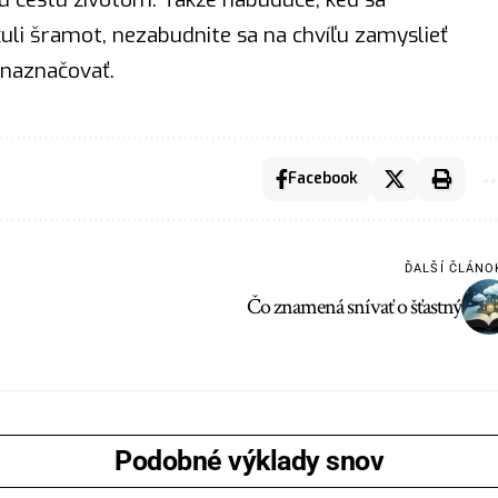
uli šramot, nezabudnite sa na chvíľu zamyslieť
naznačovať.
Facebook
ĎALŠÍ ČLÁNO
Čo znamená snívať o šťastný
Podobné výklady snov