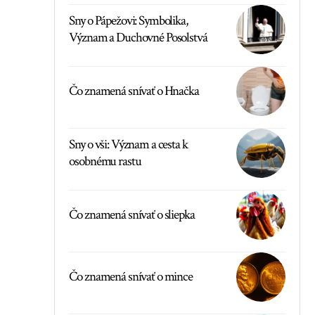
Sny o Pápežovi: Symbolika,
Význam a Duchovné Posolstvá
Čo znamená snívať o Hnačka
Sny o vši: Význam a cesta k
osobnému rastu
Čo znamená snívať o sliepka
Čo znamená snívať o mince