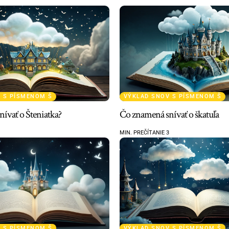
 S PÍSMENOM Š
VÝKLAD SNOV S PÍSMENOM Š
ívať o Šteniatka?
Čo znamená snívať o škatuľa
MIN. PREČÍTANIE 3
 S PÍSMENOM Š
VÝKLAD SNOV S PÍSMENOM Š