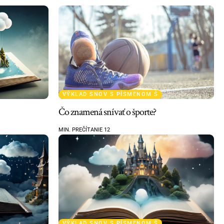
VÝKLAD SNOV S PÍSMENOM Š
Čo znamená snívať o športe?
MIN. PREČÍTANIE 12
VÝKLAD SNOV S PÍSMENOM Š