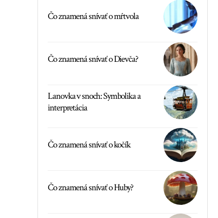
Čo znamená snívať o mŕtvola
Čo znamená snívať o Dievča?
Lanovka v snoch: Symbolika a
interpretácia
Čo znamená snívať o kočík
Čo znamená snívať o Huby?