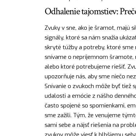
Odhalenie tajomstiev: Preč
Zvuky v sne, ako je šramot, majú 
signály, ktoré sa nám snažia ukáz
skryté túžby a potreby, ktoré sme
snívame o nepríjemnom šramote, mô
alebo ktoré potrebujeme riešiť. Zv
upozorňuje nás, aby sme niečo nez
Snívanie o zvukoch môže byť tiež 
udalosti a emócie z nášho denného
často spojené so spomienkami, emo
sme zažili. Tým, že venujeme tým
sami sebe a
nájsť
riešenia na problé
zvukov môže viesť k hlbšiemu seb