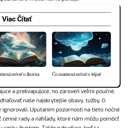
Viac Čítať
mená snívať o škorica
Čo znamená snívať o štípať
júce a prekvapujúce, no zároveň veľmi poučné.
haľovať naše najskrytejšie obavy, túžby, či
ignorovali. Upútaním pozornosti na tieto nočné
 cenné rady a náhľady, ktoré nám môžu pomôcť
u cestu životom. Takže nabudúce, keď sa