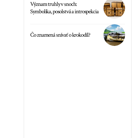
Význam truhly v snoch:
Symbolika, posolstvá a introspekcia
Čo znamená snívať o krokodíl?