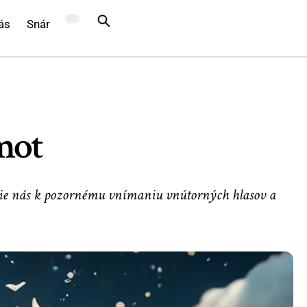
ás
Snár
mot
edie nás k pozornému vnímaniu vnútorných hlasov a