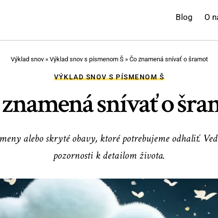
Blog
O n
Výklad snov
»
Výklad snov s písmenom Š
»
Čo znamená snívať o šramot
VÝKLAD SNOV S PÍSMENOM Š
 znamená snívať o šra
meny alebo skryté obavy, ktoré potrebujeme odhaliť. V
pozornosti k detailom života.