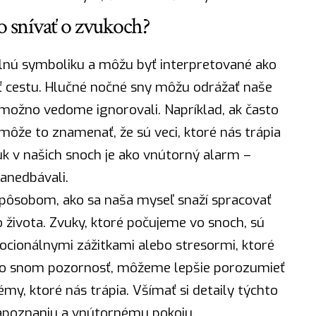
o snívať o zvukoch?
silnú symboliku a môžu byť interpretované ako
ať cestu. Hlučné nočné sny môžu odrážať naše
 možno vedome ignorovali. Napríklad, ak často
že to znamenať, že sú veci, ktoré nás trápia
uk v našich snoch je ako vnútorný alarm –
anedbávali.
spôsobom, ako sa naša myseľ snaží spracovať
 života. Zvuky, ktoré počujeme vo snoch, sú
cionálnymi zážitkami alebo stresormi, ktoré
to snom pozornosť, môžeme lepšie porozumieť
my, ktoré nás trápia. Všímať si detaily týchto
apoznaniu a vnútornému pokoju.