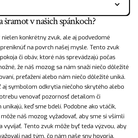
 šramot v našich spánkoch?
nielen konkrétny zvuk, ale aj podvedomé
a preniknúť na povrch našej mysle. Tento zvuk
koja či obáv, ktoré nás sprevádzajú počas
možné, že náš mozog sa nám snaží niečo dôležité
ovaní, preťažení alebo nám niečo dôležité uniká.
ť aj symbolom odkrytia niečoho skrytého alebo
otrebu venovať pozornosť detailom či
nikajú, keď sme bdelí. Podobne ako vtáčik,
u, môže náš mozog vyžadovať, aby sme si všimli
a vyvíjať. Tento zvuk môže byť teda výzvou, aby
važovali nad tým, čo nám naše sny hovoria.