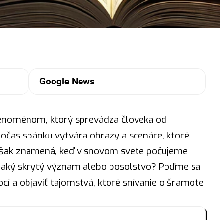
Google News
enoménom, ktorý sprevádza človeka od
očas spánku vytvára obrazy a scenáre, ktoré
 však znamená, keď v snovom svete počujeme
aký skrytý význam alebo posolstvo? Poďme sa
ocí a objaviť tajomstvá, ktoré snívanie o šramote