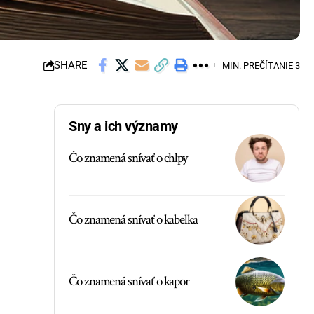
SHARE
MIN. PREČÍTANIE 3
Sny a ich významy
Čo znamená snívať o chlpy
Čo znamená snívať o kabelka
Čo znamená snívať o kapor