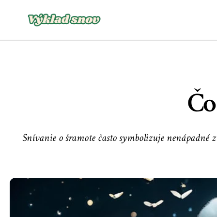
Čo
Snívanie o šramote často symbolizuje nenápadné z