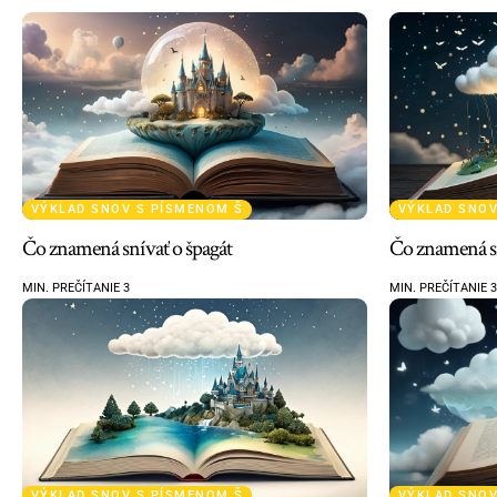
VÝKLAD SNOV S PÍSMENOM Š
VÝKLAD SNOV
Čo znamená snívať o špagát
Čo znamená sn
MIN. PREČÍTANIE 3
MIN. PREČÍTANIE 3
VÝKLAD SNOV S PÍSMENOM Š
VÝKLAD SNOV