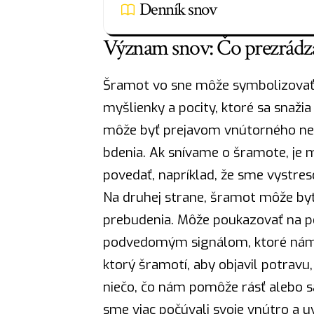
Denník snov
Význam snov: Čo prezrádza
Šramot vo sne môže symbolizovať 
myšlienky a pocity, ktoré sa snaži
môže byť prejavom vnútorného nepo
bdenia. Ak snívame o šramote, je 
povedať, napríklad, že sme vystres
Na druhej strane, šramot môže by
prebudenia. Môže poukazovať na p
podvedomým signálom, ktoré nám u
ktorý šramotí, aby objavil potrav
niečo, čo nám pomôže
rásť
alebo s
sme viac počúvali svoje vnútro a u