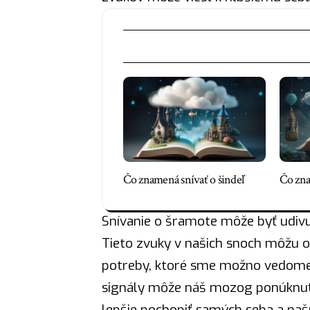
Čo znamená snívať o šindeľ
Čo zna
Snívanie o šramote môže byť udivu
Tieto zvuky v našich snoch môžu od
potreby, ktoré sme možno vedome 
signály môže náš mozog ponúknuť
lepšie pochopiť samých seba a naš