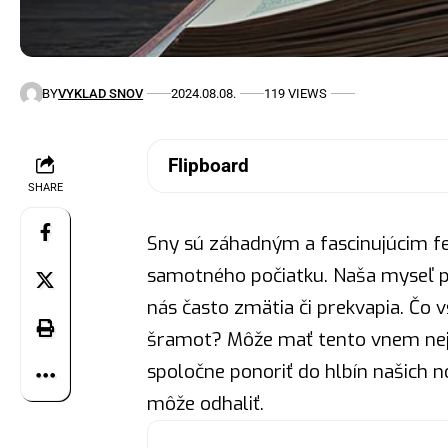
BY
VYKLAD SNOV
2024.08.08.
119 VIEWS
Flipboard
SHARE
Sny sú záhadným a fascinujúcim f
samotného počiatku. Naša myseľ p
nás často zmätia či prekvapia. Čo
šramot? Môže mať tento vnem nej
spoločne ponoriť do hlbín našich n
môže odhaliť.