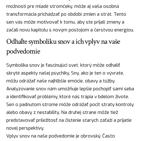
možnosti pre mladé stromčeky, môže aj vaša osobná
transformácia prichádzať po období zmien a strát. Tento
sen vás môže motivovať k tomu, aby ste prijali zmeny a
začali novú kapitolu s novým postojom a čerstvou energiou.
Odhaľte symboliku snov a ich vplyv na vaše
podvedomie
Symbolika snov
je fascinujúci svet, ktorý môže odhaliť
skryté aspekty našej psychiky. Sny, ako je ten o vývrate,
môžu odrážať naše najhlbšie emócie, obavy a túžby.
Analyzovanie snov nám umožňuje lepšie pochopiť sami seba
a identifikovať problémy, ktoré nás trápia v bdelom živote.
Sen o padnutom strome môže odrážať pocit straty kontroly
alebo obavy z nestability. Na druhej strane môže tiež
predstavovať príležitosť na čistenie starých záťaží a prijatie
novej perspektívy.
Vplyv snov na naše podvedomie je obrovský. Často