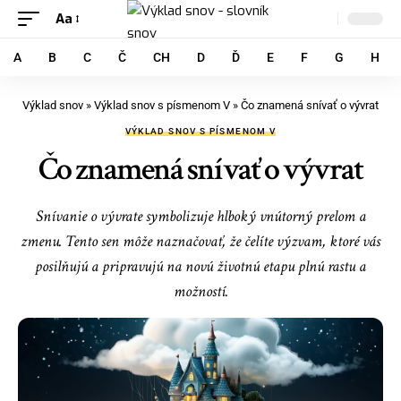
Aa
A
B
C
Č
CH
D
Ď
E
F
G
H
Výklad snov
»
Výklad snov s písmenom V
»
Čo znamená snívať o vývrat
VÝKLAD SNOV S PÍSMENOM V
Čo znamená snívať o vývrat
Snívanie o vývrate symbolizuje hlboký vnútorný prelom a
zmenu. Tento sen môže naznačovať, že čelíte výzvam, ktoré vás
posilňujú a pripravujú na novú životnú etapu plnú rastu a
možností.