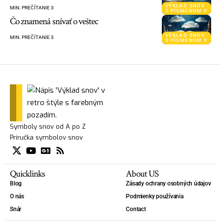
VÝKLAD SNOV
MIN. PREČÍTANIE 3
S PÍSMENOM V
Čo znamená snívať o veštec
VÝKLAD SNOV
MIN. PREČÍTANIE 3
S PÍSMENOM V
Symboly snov od A po Z
Príručka symbolov snov
Quicklinks
About US
Blog
Zásady ochrany osobných údajov
O nás
Podmienky používania
Snár
Contact