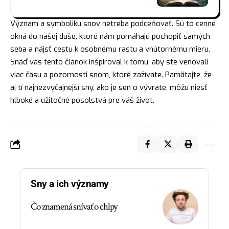
Význam a symboliku snov netreba podceňovať. Sú to cenné
okná do našej duše, ktoré nám pomáhajú pochopiť samých
seba a
nájsť
cestu k osobnému rastu a vnútornému mieru.
Snáď vás tento článok inšpiroval k tomu, aby ste venovali
viac času a pozornosti snom, ktoré zažívate. Pamätajte, že
aj tí najnezvyčajnejší sny, ako je sen o vývrate, môžu niesť
hlboké a užitočné posolstvá pre váš život.
Sny a ich významy
Čo znamená snívať o chlpy