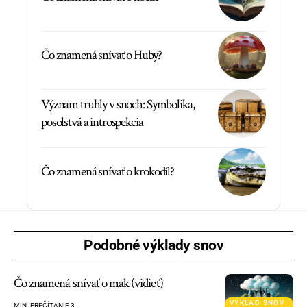
Čo znamená snívať o Huby?
Význam truhly v snoch: Symbolika,
posolstvá a introspekcia
Čo znamená snívať o krokodíl?
Podobné výklady snov
Čo znamená snívať o mak (vidieť)
VÝKLAD SNOV
MIN. PREČÍTANIE 3