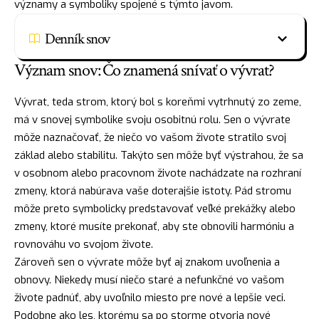
významy a symboliky spojené s týmto javom.
Denník snov
Význam snov: Čo znamená snívať o vývrat?
Vývrat, teda strom, ktorý bol s koreňmi vytrhnutý zo zeme,
má v snovej symbolike svoju osobitnú rolu. Sen o vývrate
môže naznačovať, že niečo vo vašom živote stratilo svoj
základ alebo stabilitu. Takýto sen môže byť výstrahou, že sa
v osobnom alebo pracovnom živote nachádzate na rozhraní
zmeny, ktorá nabúrava vaše doterajšie istoty. Pád stromu
môže preto symbolicky predstavovať veľké prekážky alebo
zmeny, ktoré musíte prekonať, aby ste obnovili harmóniu a
rovnováhu vo svojom živote.
Zároveň sen o vývrate môže byť aj znakom uvoľnenia a
obnovy. Niekedy musí niečo staré a nefunkčné vo vašom
živote padnúť, aby uvoľnilo miesto pre nové a lepšie veci.
Podobne ako les, ktorému sa po storme otvoria nové