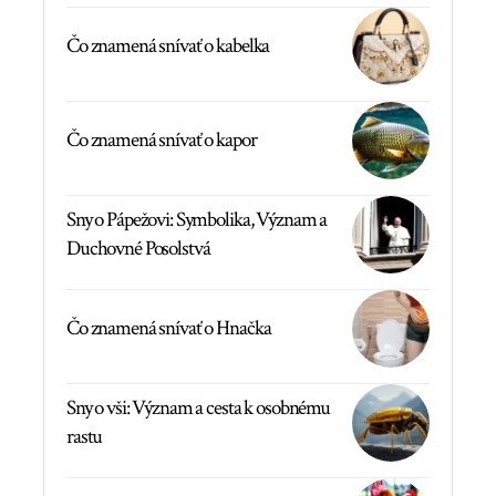
Čo znamená snívať o kabelka
Čo znamená snívať o kapor
Sny o Pápežovi: Symbolika, Význam a
Duchovné Posolstvá
Čo znamená snívať o Hnačka
Sny o vši: Význam a cesta k osobnému
rastu