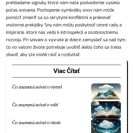
prehliadame signály, ktoré nám naše podvedomie vysiela
počas snívania. Pochopenie symboliky snov nám môže
pomôcť zmieriť sa so skrytými konfliktmi a prekonať
vnútorné prekážky. Sny nám môžu poskytnúť cenné rady a
inšpirácie, ktoré nás vedú k introspekcii a osobnostnému
rozvoju. Pri snívaní o vývrate je dobré zamyslieť sa nad tým,
čo vo vašom živote potrebuje uvoľniť alebo čoho sa treba
zbaviť, aby ste mohli
rásť
a rozkvitať.
Viac Čítať
Čo znamená snívať o výstrel
Čo znamená snívať o voliť
Čo znamená snívať o väzeň