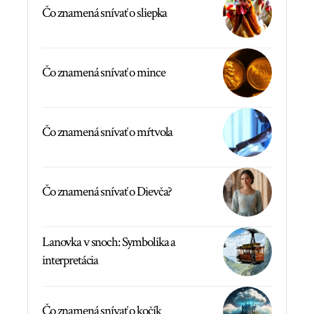
Čo znamená snívať o sliepka
Čo znamená snívať o mince
Čo znamená snívať o mŕtvola
Čo znamená snívať o Dievča?
Lanovka v snoch: Symbolika a
interpretácia
Čo znamená snívať o kočík