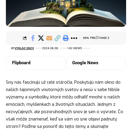
MIN. PREČÍTANIE 3
BY
VYKLAD SNOV
2024.08.08.
142 VIEWS
Flipboard
Google News
Sny nás fascinujú už celé stáročia. Poskytujú nám
okno
do
našich tajomných vnútorných svetov a nesú v sebe hlbšie
významy a symboliky, ktoré môžu odhaliť mnohé o našich
emóciách, myšlienkach a životných situáciách. Jedným z
nezvyčajných, ale pozoruhodných snov je sen o vývrate. Čo
však môže znamenať, keď sa vám vo sne objaví padnutý
strom? Poďme sa ponoriť do tejto témy a skúmajte