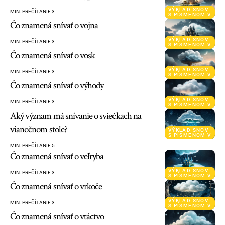
VÝKLAD SNOV
MIN. PREČÍTANIE 3
S PÍSMENOM V
Čo znamená snívať o vojna
VÝKLAD SNOV
MIN. PREČÍTANIE 3
S PÍSMENOM V
Čo znamená snívať o vosk
VÝKLAD SNOV
MIN. PREČÍTANIE 3
S PÍSMENOM V
Čo znamená snívať o výhody
VÝKLAD SNOV
MIN. PREČÍTANIE 3
S PÍSMENOM V
Aký význam má snívanie o sviečkach na
vianočnom stole?
VÝKLAD SNOV
S PÍSMENOM V
MIN. PREČÍTANIE 5
Čo znamená snívať o veľryba
VÝKLAD SNOV
MIN. PREČÍTANIE 3
S PÍSMENOM V
Čo znamená snívať o vrkoče
VÝKLAD SNOV
MIN. PREČÍTANIE 3
S PÍSMENOM V
Čo znamená snívať o vtáctvo