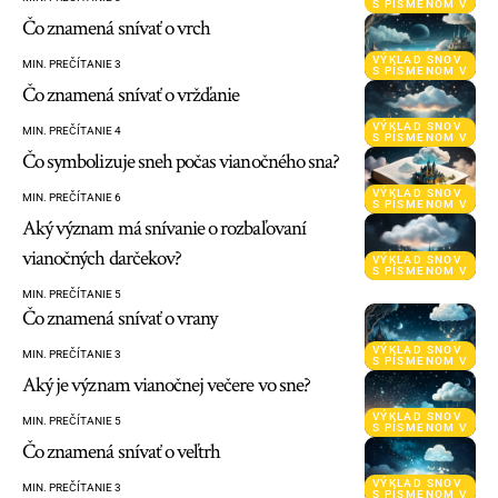
S PÍSMENOM V
Čo znamená snívať o vrch
VÝKLAD SNOV
MIN. PREČÍTANIE 3
S PÍSMENOM V
Čo znamená snívať o vržďanie
VÝKLAD SNOV
MIN. PREČÍTANIE 4
S PÍSMENOM V
Čo symbolizuje sneh počas vianočného sna?
VÝKLAD SNOV
MIN. PREČÍTANIE 6
S PÍSMENOM V
Aký význam má snívanie o rozbaľovaní
vianočných darčekov?
VÝKLAD SNOV
S PÍSMENOM V
MIN. PREČÍTANIE 5
Čo znamená snívať o vrany
VÝKLAD SNOV
MIN. PREČÍTANIE 3
S PÍSMENOM V
Aký je význam vianočnej večere vo sne?
VÝKLAD SNOV
MIN. PREČÍTANIE 5
S PÍSMENOM V
Čo znamená snívať o veľtrh
VÝKLAD SNOV
MIN. PREČÍTANIE 3
S PÍSMENOM V