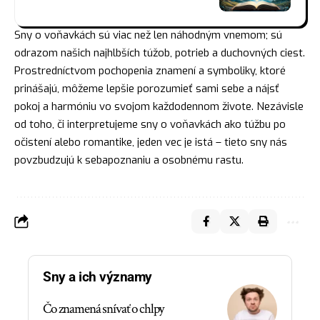
Sny o voňavkách sú viac než len náhodným vnemom; sú
odrazom našich najhlbších túžob, potrieb a duchovných ciest.
Prostredníctvom pochopenia znamení a symboliky, ktoré
prinášajú, môžeme lepšie porozumieť sami sebe a
nájsť
pokoj a harmóniu vo svojom každodennom živote. Nezávisle
od toho, či interpretujeme sny o voňavkách ako túžbu po
očistení alebo romantike, jeden vec je istá – tieto sny nás
povzbudzujú k sebapoznaniu a osobnému rastu.
Sny a ich významy
Čo znamená snívať o chlpy