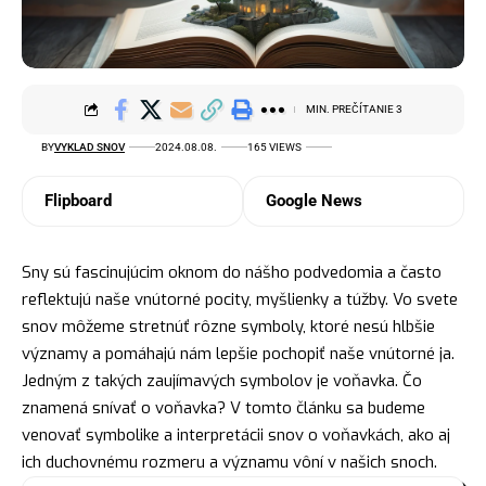
MIN. PREČÍTANIE 3
BY
VYKLAD SNOV
2024.08.08.
165 VIEWS
Flipboard
Google News
Sny sú fascinujúcim oknom do nášho podvedomia a často
reflektujú naše vnútorné pocity, myšlienky a túžby. Vo svete
snov môžeme stretnúť rôzne symboly, ktoré nesú hlbšie
významy a pomáhajú nám lepšie pochopiť naše vnútorné ja.
Jedným z takých zaujímavých
symbolov
je voňavka. Čo
znamená snívať o voňavka? V tomto článku sa budeme
venovať symbolike a interpretácii snov o voňavkách, ako aj
ich duchovnému rozmeru a významu vôní v našich snoch.