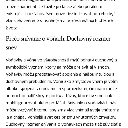
môže znamenať, že túžite po
láske
alebo posilnení
existujúcich vzťahov. Sen môže tiež indikovať potrebu byť
viac sebavedomý v osobných a profesionálnych sférach
života.
Prečo snívame o vôňach: Duchovný rozmer
snev
Voňavky a vône vo všeobecnosti majú bohatý
duchovný
a
symbolický význam, ktorý sa môže prejaviť aj v snoch.
Voňavky môžu predstavovať spojenie s našou intuíciou a
duchovným prebudením. Vôňa ako zmyslový vnem je veľmi
hlboko spojená s emóciami a spomienkami, čím nám môže
pomôcť odhaliť skryté pocity a túžby, ktoré by sme inak
mohli ignorovať alebo potláčať. Snívanie o voňavkách nás
môže vyzývať k tomu, aby sme viac vnímali svoje vnútorné
ja a chápali vonkajší svet cez prizmu vnútorných zmyslov.
Duchovný rozmer snívania o voňavkách môže tiež súvisieť s