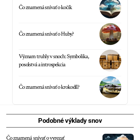
Čo znamená snívať o kočík
Čo znamená snívať o Huby?
Význam truhly v snoch: Symbolika,
posolstvá a introspekcia
Čo znamená snívať o krokodíl?
Podobné výklady snov
Čo znamená snívať o vyrezať