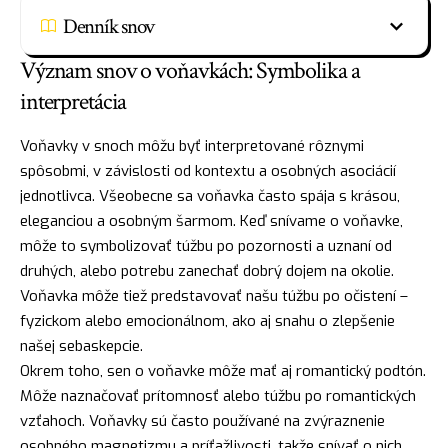
Denník snov
Význam snov o voňavkách: Symbolika a
interpretácia
Voňavky v snoch môžu byť interpretované rôznymi
spôsobmi, v závislosti od kontextu a osobných asociácií
jednotlivca. Všeobecne sa voňavka často spája s krásou,
eleganciou a osobným šarmom. Keď snívame o voňavke,
môže to symbolizovať túžbu po pozornosti a uznaní od
druhých, alebo potrebu zanechať dobrý dojem na okolie.
Voňavka môže tiež predstavovať našu túžbu po očistení –
fyzickom alebo emocionálnom, ako aj snahu o zlepšenie
našej sebaskepcie.
Okrem toho, sen o voňavke môže mať aj romantický podtón.
Môže naznačovať prítomnosť alebo túžbu po romantických
vzťahoch. Voňavky sú často používané na zvýraznenie
osobného magnetizmu a príťažlivosti, takže snívať o nich