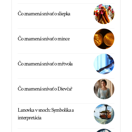
Čo znamená snívať o sliepka
Čo znamená snívať o mince
Čo znamená snívať o mŕtvola
Čo znamená snívať o Dievča?
Lanovka v snoch: Symbolika a
interpretácia