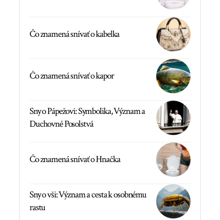
Čo znamená snívať o kabelka
Čo znamená snívať o kapor
Sny o Pápežovi: Symbolika, Význam a
Duchovné Posolstvá
Čo znamená snívať o Hnačka
Sny o vši: Význam a cesta k osobnému
rastu