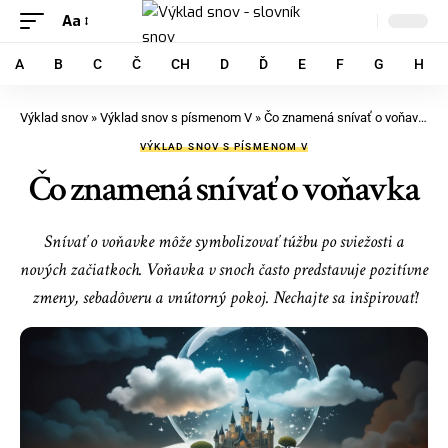
Aa
A
B
C
Č
CH
D
Ď
E
F
G
H
Výklad snov
»
Výklad snov s písmenom V
»
Čo znamená snívať o voňavka
VÝKLAD SNOV S PÍSMENOM V
Čo znamená snívať o voňavka
Snívať o voňavke môže symbolizovať túžbu po sviežosti a
nových začiatkoch. Voňavka v snoch často predstavuje pozitívne
zmeny, sebadôveru a vnútorný pokoj. Nechajte sa inšpirovať!