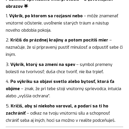
obrazov 🌟
Výkrik, po ktorom sa rozjasní nebo
– môže znamenať
vnútorné očistenie, uvoľnenie starých tráum a nástup
nového obdobia pokoja.
Kričíš do prázdnej krajiny a potom pocítiš mier
–
naznačuje, že si pripravený pustiť minulosť a odpustiť sebe či
iným.
Výkrik, ktorý sa zmení na spev
– symbol premeny
bolesti na tvorivosť; duša chce tvoriť, nie iba trpieť.
Po výkriku sa objaví svetlo alebo bytosť, ktorá ťa
objíme
– znak, že pri tebe stojí vnútorný sprievodca, intuícia
alebo „vyššia ochrana“.
Kričíš, aby si niekoho varoval, a podarí sa ti ho
zachrániť
– odkaz na tvoju vnútornú silu a schopnosť
chrániť seba aj iných, hoci sa možno v realite podceňuješ.