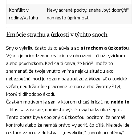
Konflikt v
Nevyjadrené pocity, snaha „byť dobrý/á“
rodine/vzťahu
namiesto úprimnosti
Emócie strachu a úzkosti v týchto snoch
Sny o výkriku často úzko súvisia so
strachom a úzkosťou
.
Výkrik je prirodzenou reakciou v ohrození – či už fyzickom
alebo psychickom. Keď sa ti sníva, že kričíš, môže to
znamenať, že tvoje vnútro vníma nejakú situáciu ako
nebezpečnú, hoci ju rozum bagatelizuje. Môže ísť o toxický
vzťah, neudržateľné pracovné tempo alebo životný štýl,
ktorý ti dlhodobo škodí.
Častým motívom je sen, v ktorom chceš kričať, no
nejde to
– hlas sa zasekne, namiesto výkriku vychádza iba šepot.
Tento obraz býva spojený s úzkosťou, pocitom, že nemáš
kontrolu alebo že nemáš právo vyjadriť, čo cítiš. Niekedy ide
o staré vzorce z detstva – „nevykrikuj“, „nerob problémy“,