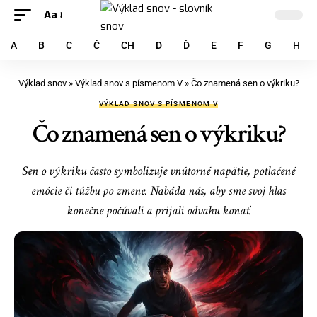
Aa
A
B
C
Č
CH
D
Ď
E
F
G
H
Výklad snov
»
Výklad snov s písmenom V
»
Čo znamená sen o výkriku?
VÝKLAD SNOV S PÍSMENOM V
Čo znamená sen o výkriku?
Sen o výkriku často symbolizuje vnútorné napätie, potlačené
emócie či túžbu po zmene. Nabáda nás, aby sme svoj hlas
konečne počúvali a prijali odvahu konať.