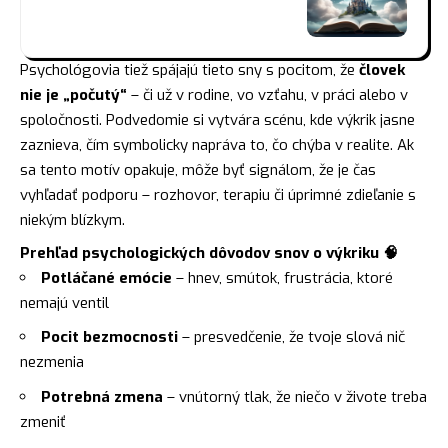
Psychológovia tiež spájajú tieto sny s pocitom, že
človek
nie je „počutý“
– či už v rodine, vo vzťahu, v práci alebo v
spoločnosti. Podvedomie si vytvára scénu, kde výkrik jasne
zaznieva, čím symbolicky napráva to, čo chýba v realite. Ak
sa tento motív opakuje, môže byť signálom, že je čas
vyhľadať podporu – rozhovor, terapiu či úprimné zdieľanie s
niekým blízkym.
Prehľad psychologických dôvodov snov o výkriku 🧠
Potláčané emócie
– hnev, smútok, frustrácia, ktoré
nemajú ventil
Pocit bezmocnosti
– presvedčenie, že tvoje slová nič
nezmenia
Potrebná zmena
– vnútorný tlak, že niečo v živote treba
zmeniť