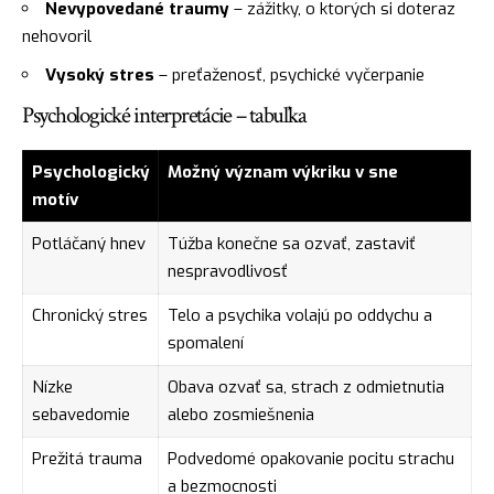
Nevypovedané traumy
– zážitky, o ktorých si doteraz
nehovoril
Vysoký stres
– preťaženosť, psychické vyčerpanie
Psychologické interpretácie – tabuľka
Psychologický
Možný význam výkriku v sne
motív
Potláčaný hnev
Túžba konečne sa ozvať, zastaviť
nespravodlivosť
Chronický stres
Telo a psychika volajú po oddychu a
spomalení
Nízke
Obava ozvať sa, strach z odmietnutia
sebavedomie
alebo zosmiešnenia
Prežitá trauma
Podvedomé opakovanie pocitu strachu
a bezmocnosti