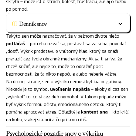
skrytá – môže ísť o strach, bolesť, frustráciu, ale aj o túžbu
po pomoci.
Denník snov
Takýto sen môže naznačovať, že v bežnom živote niečo
potláčaš
– potrebu ozvať sa, postaviť sa za seba, povedať
„dosť“. Výkrik predstavuje vnútorný hlas, ktorý sa snaží
preraziť cez tvoje obranné mechanizmy. Ak sa ti sníva, že
chceš kričať, ale nejde to, môže to odrážať pocit
bezmocnosti, že ťa nikto nepočuje alebo neberie vážne.
Na druhej strane, sen o výkriku nemusí byť iba negatívny.
Niekedy je to symbol
uvoľnenia napätia
– akoby si cez sen
„vykríkol“ to, čo si cez deň nemohol. V takom prípade môže
byť výkrik formou očisty, emocionálneho detoxu, ktorý ti
pomáha spracovať stres. Dôležitý je
kontext sna
– kto kričí,
na koho, v akej situácii a čo pri tom cítiš.
Psychologické pozadie snov o výkriku