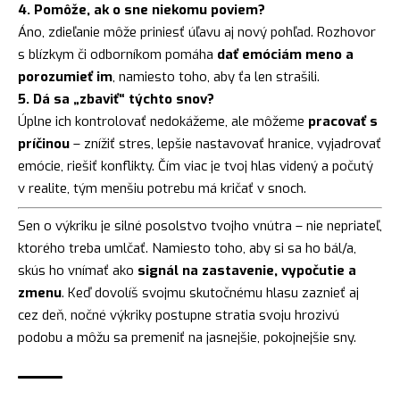
4. Pomôže, ak o sne niekomu poviem?
Áno, zdieľanie môže priniesť úľavu aj nový pohľad. Rozhovor
s blízkym či odborníkom pomáha
dať emóciám meno a
porozumieť im
, namiesto toho, aby ťa len strašili.
5. Dá sa „zbaviť“ týchto snov?
Úplne ich kontrolovať nedokážeme, ale môžeme
pracovať s
príčinou
– znížiť stres, lepšie nastavovať hranice, vyjadrovať
emócie, riešiť konflikty. Čím viac je tvoj hlas videný a počutý
v realite, tým menšiu potrebu má kričať v snoch.
Sen o výkriku je silné posolstvo tvojho vnútra – nie nepriateľ,
ktorého treba umlčať. Namiesto toho, aby si sa ho bál/a,
skús ho vnímať ako
signál na zastavenie, vypočutie a
zmenu
. Keď dovolíš svojmu skutočnému hlasu zaznieť aj
cez deň, nočné výkriky postupne stratia svoju hrozivú
podobu a môžu sa premeniť na jasnejšie, pokojnejšie sny.