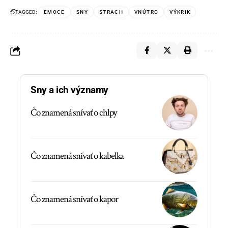
TAGGED:
EMOCE
SNY
STRACH
VNÚTRO
VÝKRIK
Sny a ich významy
Čo znamená snívať o chlpy
Čo znamená snívať o kabelka
Čo znamená snívať o kapor