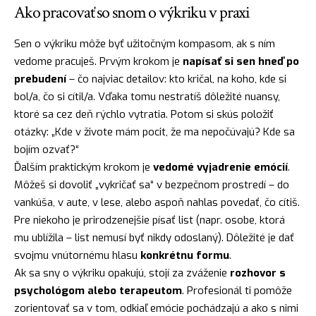
Ako pracovať so snom o výkriku v praxi
Sen o výkriku môže byť užitočným kompasom, ak s ním
vedome pracuješ. Prvým krokom je
napísať si sen hneď po
prebudení
– čo najviac detailov: kto kričal, na koho, kde si
bol/a, čo si cítil/a. Vďaka tomu nestratíš dôležité nuansy,
ktoré sa cez deň rýchlo vytratia. Potom si skús položiť
otázky: „Kde v živote mám pocit, že ma nepočúvajú? Kde sa
bojím ozvať?“
Ďalším praktickým krokom je
vedomé vyjadrenie emócií
.
Môžeš si dovoliť „vykričať sa“ v bezpečnom prostredí – do
vankúša, v aute, v lese, alebo aspoň nahlas povedať, čo cítiš.
Pre niekoho je prirodzenejšie písať list (napr. osobe, ktorá
mu ublížila – list nemusí byť nikdy odoslaný). Dôležité je dať
svojmu vnútornému hlasu
konkrétnu formu
.
Ak sa sny o výkriku opakujú, stojí za zváženie
rozhovor s
psychológom alebo terapeutom
. Profesionál ti pomôže
zorientovať sa v tom, odkiaľ emócie pochádzajú a ako s nimi