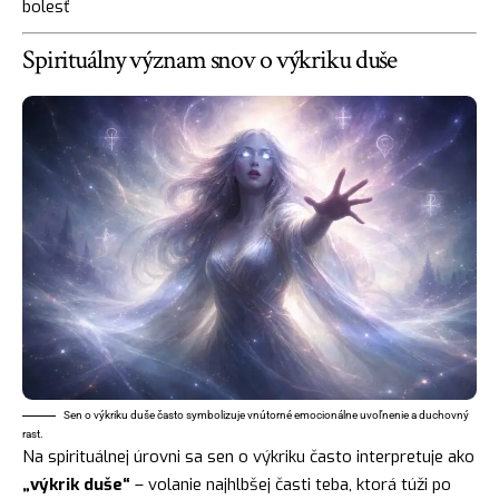
bolesť
Spirituálny význam snov o výkriku duše
Sen o výkriku duše často symbolizuje vnútorné emocionálne uvoľnenie a duchovný
rast.
Na spirituálnej úrovni sa sen o výkriku často interpretuje ako
„výkrik duše“
– volanie najhlbšej časti teba, ktorá túži po