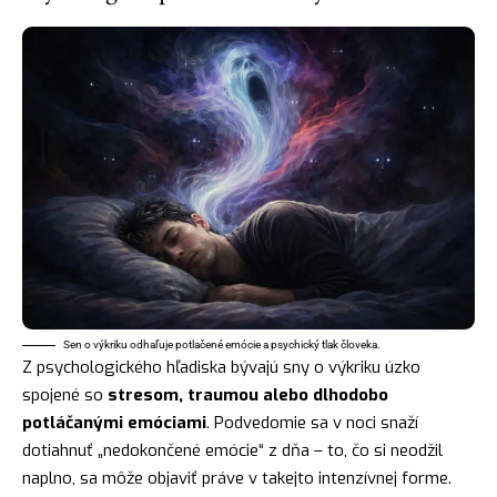
Sen o výkriku odhaľuje potlačené emócie a psychický tlak človeka.
Z psychologického hľadiska bývajú sny o výkriku úzko
spojené so
stresom, traumou alebo dlhodobo
potláčanými emóciami
. Podvedomie sa v noci snaží
dotiahnuť „nedokončené emócie“ z dňa – to, čo si neodžil
naplno, sa môže objaviť práve v takejto intenzívnej forme.