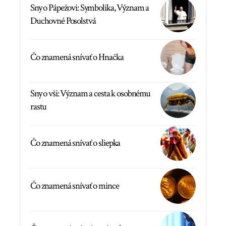
Sny o Pápežovi: Symbolika, Význam a
Duchovné Posolstvá
Čo znamená snívať o Hnačka
Sny o vši: Význam a cesta k osobnému
rastu
Čo znamená snívať o sliepka
Čo znamená snívať o mince