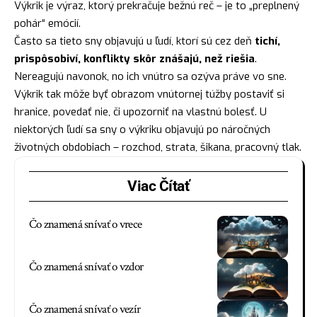
Výkrik je výraz, ktorý prekračuje bežnú reč – je to „preplnený
pohár“ emócií.
Často sa tieto sny objavujú u ľudí, ktorí sú cez deň
tichí,
prispôsobiví, konflikty skôr znášajú, než riešia
.
Nereagujú navonok, no ich vnútro sa ozýva práve vo sne.
Výkrik tak môže byť obrazom vnútornej túžby postaviť si
hranice, povedať nie, či upozorniť na vlastnú bolesť. U
niektorých ľudí sa sny o výkriku objavujú po náročných
životných obdobiach – rozchod, strata, šikana, pracovný tlak.
Viac Čítať
Čo znamená snívať o vrece
Čo znamená snívať o vzdor
Čo znamená snívať o vezír