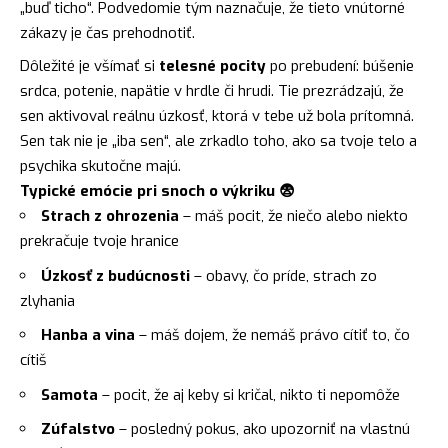
„buď ticho“. Podvedomie tým naznačuje, že tieto vnútorné
zákazy je čas prehodnotiť.
Dôležité je všímať si
telesné pocity
po prebudení: búšenie
srdca, potenie, napätie v hrdle či hrudi. Tie prezrádzajú, že
sen aktivoval reálnu úzkosť, ktorá v tebe už bola prítomná.
Sen tak nie je „iba sen“, ale zrkadlo toho, ako sa tvoje telo a
psychika skutočne majú.
Typické emócie pri snoch o výkriku 😨
Strach z ohrozenia
– máš pocit, že niečo alebo niekto
prekračuje tvoje hranice
Úzkosť z budúcnosti
– obavy, čo príde, strach zo
zlyhania
Hanba a vina
– máš dojem, že nemáš právo cítiť to, čo
cítiš
Samota
– pocit, že aj keby si kričal, nikto ti nepomôže
Zúfalstvo
– posledný pokus, ako upozorniť na vlastnú