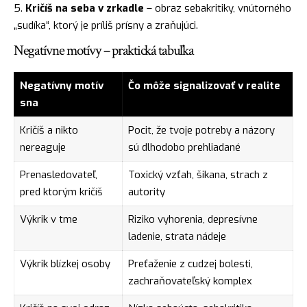
Kričíš na seba v zrkadle
– obraz sebakritiky, vnútorného
„sudíka“, ktorý je príliš prísny a zraňujúci.
Negatívne motívy – praktická tabuľka
Negatívny motív
Čo môže signalizovať v realite
sna
Kričíš a nikto
Pocit, že tvoje potreby a názory
nereaguje
sú dlhodobo prehliadané
Prenasledovateľ,
Toxický vzťah, šikana, strach z
pred ktorým kričíš
autority
Výkrik v tme
Riziko vyhorenia, depresívne
ladenie, strata nádeje
Výkrik blízkej osoby
Preťaženie z cudzej bolesti,
zachraňovateľský komplex