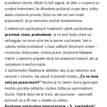
pravdivom živote. Môže to byť signál, že žiješ v rozpore so
svojimi hodnotami, že dlhodobo potláčaš svoje dary, túžby
alebo vnútornú pravdu. Duša sa tak cez sen snaží
pripomenúť, že ju nemožno umlčať donekonečna.
V niektorých spirituálnych tradíciách výkrik symbolizuje
prechod, zlom, prebudenie
. Je to bod, kedy staré už
nefunguje, no nové ešte nie je pevne vystavané. Sen o
výkriku môže prichádzať v čase veľkých životných zmien –
rozchody, sťahovanie, zmena práce, duchovné hľadanie.
Výkrik v takomto prípade nie je len prejavom bolesti, ale aj
začiatkom transformácie.
Z duchovného hľadiska je dôležité, aby si po takomto sne
neostal v strachu, ale skúsil Si položiť otázku:
„Čo vo mne
volá po pozornosti?“
Možno je to talent, ktorý ignoruješ,
možno potreba oddychu, možno túžba po úprimnejšom
živote. Výkrik duše nie je trest, ale pozvanie – spomaliť,
počúvať sa a žiť viac v súlade so sebou.
Pozitívne spirituálne interpretácie – 5 „svetlejších“