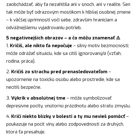
zaobchádzať, aby ťa nezahltila ani v snoch, ani v realite. Sen
tak môže byť odrazovým mostíkom k hlbšej osobnej zmene
– k väčšej úprimnosti voči sebe, zdravším hraniciam a
odvážnejšiemu vyjadrovaniu potrieb.
5 negatívnejších obrazov – a čo môžu znamenať ⚠️
Kričíš, ale nikto ťa nepočuje
– silný motív bezmocnosti;
môže odrážať situáciu, kde sa cítiš ignorovaný/á (vzťah,
rodina, práca).
Kričíš zo strachu pred prenasledovateľom
–
upozornenie na toxickú osobu alebo prostredie, kde sa
necítiš bezpečne.
Výkrik v absolútnej tme
– môže symbolizovať
depresívne pocity, vnútornú prázdnotu alebo stratu zmyslu.
Kričí niekto blízky v bolesti a ty mu nevieš pomôcť
–
poukazuje na pocit viny alebo zodpovednosti za druhých,
ktorá ťa presahuje.