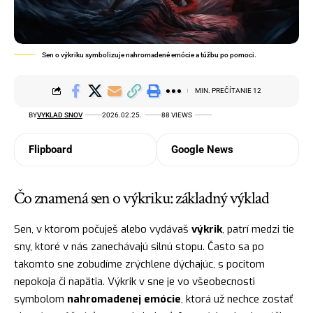
Sen o výkriku symbolizuje nahromadené emócie a túžbu po pomoci.
MIN. PREČÍTANIE 12
BY
VYKLAD SNOV
2026.02.25.
88 VIEWS
Flipboard
Google News
Čo znamená sen o výkriku: základný výklad
Sen, v ktorom počuješ alebo vydávaš
výkrik
, patrí medzi tie
sny, ktoré v nás zanechávajú silnú stopu. Často sa po
takomto sne zobudíme zrýchlene dýchajúc, s pocitom
nepokoja či napätia. Výkrik v sne je vo všeobecnosti
symbolom
nahromadenej emócie
, ktorá už nechce zostať