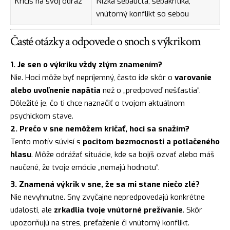
Kričíš na svoj odraz
Nízka sebaúcta, sebakritika,
vnútorný konflikt so sebou
Časté otázky a odpovede o snoch s výkrikom
1. Je sen o výkriku vždy zlým znamením?
Nie. Hoci môže byť nepríjemný, často ide skôr o
varovanie
alebo uvoľnenie napätia
než o „predpoveď nešťastia“.
Dôležité je, čo ti chce naznačiť o tvojom aktuálnom
psychickom stave.
2. Prečo v sne nemôžem kričať, hoci sa snažím?
Tento motív súvisí s
pocitom bezmocnosti a potlačeného
hlasu
. Môže odrážať situácie, kde sa bojíš ozvať alebo máš
naučené, že tvoje emócie „nemajú hodnotu“.
3. Znamená výkrik v sne, že sa mi stane niečo zlé?
Nie nevyhnutne. Sny zvyčajne nepredpovedajú konkrétne
udalosti, ale
zrkadlia tvoje vnútorné prežívanie
. Skôr
upozorňujú na stres, preťaženie či vnútorný konflikt.