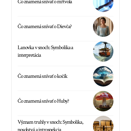
Čo znamená snívať o mŕtvola
Čo znamená snívať o Dievča?
Lanovka v snoch: Symbolika a
interpretácia
Čo znamená snívať o kočík
Čo znamená snívať o Huby?
Význam truhly v snoch: Symbolika,
posolstvá a introspekcia