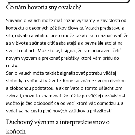
Čo nám hovoria sny o valach?
Snívanie o valach môže mať rôzne významy, v závislosti od
kontextu a osobných zážitkov človeka. Valach predstavuje
silu
, odvahu a vitalitu, preto môže takýto sen naznačovať, že
sa v živote začínate cítiť sebaistejšie a pevnejšie stojať na
svojich nohách. Môže to byť signál, že ste pripravení čeliť
novým výzvam a prekonať prekážky, ktoré vám prídu do
cesty.
Sen o valach môže taktiež signalizovať potrebu väčšej
slobody a voľnosti v živote. Kone sú známe svojou divokou
a slobodnou podstatou, a ak snívate o tomto ušľachtilom
zvierati, môže to znamenať, že túžite po väčšej nezávislosti.
Možno je čas oslobodiť sa od vecí, ktoré vás obmedzujú, a
vydať sa na cestu plnú nových zážitkov a príležitostí.
Duchovný význam a interpretácie snov o
koňoch