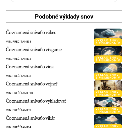
Podobné výklady snov
Čo znamená snívať o vábec
VÝKLAD SNOV
MIN. PREČÍTANIE 3
S PÍSMENOM V
Čo znamená snívať o vŕzganie
VÝKLAD SNOV
MIN. PREČÍTANIE 3
S PÍSMENOM V
Čo znamená snívať o vina
VÝKLAD SNOV
MIN. PREČÍTANIE 3
S PÍSMENOM V
Čo znamená snívať o vojne?
VÝKLAD SNOV
MIN. PREČÍTANIE 13
S PÍSMENOM V
Čo znamená snívať o vyhladovať
VÝKLAD SNOV
MIN. PREČÍTANIE 3
S PÍSMENOM V
Čo znamená snívať o vikár
VÝKLAD SNOV
MIN. PREČÍTANIE 4