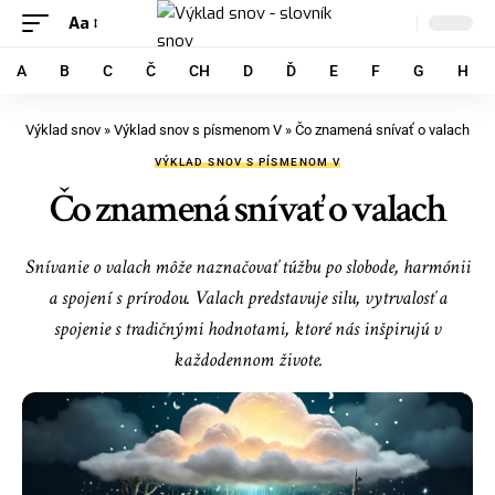
Aa
A
B
C
Č
CH
D
Ď
E
F
G
H
Výklad snov
»
Výklad snov s písmenom V
»
Čo znamená snívať o valach
VÝKLAD SNOV S PÍSMENOM V
Čo znamená snívať o valach
Snívanie o valach môže naznačovať túžbu po slobode, harmónii
a spojení s prírodou. Valach predstavuje silu, vytrvalosť a
spojenie s tradičnými hodnotami, ktoré nás inšpirujú v
každodennom živote.