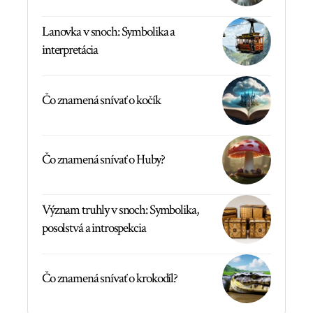
Lanovka v snoch: Symbolika a
interpretácia
Čo znamená snívať o kočík
Čo znamená snívať o Huby?
Význam truhly v snoch: Symbolika,
posolstvá a introspekcia
Čo znamená snívať o krokodíl?