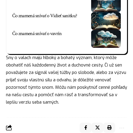
Čo znamená snívať o Vidieť sanitku?
Čo znamená snívať o vavrín
Sny o valach majú hlboký a bohatý význam, ktorý môže
obohatiť náš každodenný život a duchovné cesty. Či už sen
považujete za signál vašej túžby po slobode, alebo za výzvu
prijať svoju vlastnú silu a odvahu, je dôležité venovať
pozornosť týmto snom. Môžu nám poskytnúť cenné pohľady
na našu cestu a pomôcť nám rásť a transformovať sa v
lepšiu verziu seba samých.