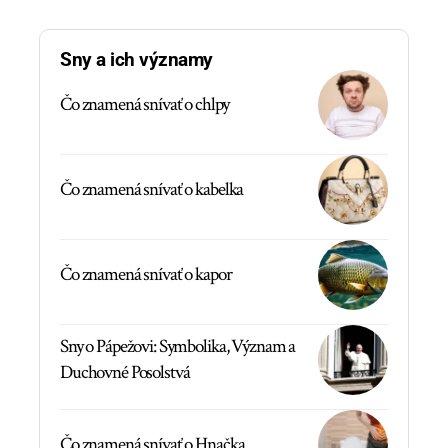
Sny a ich významy
Čo znamená snívať o chlpy
Čo znamená snívať o kabelka
Čo znamená snívať o kapor
Sny o Pápežovi: Symbolika, Význam a
Duchovné Posolstvá
Čo znamená snívať o Hnačka