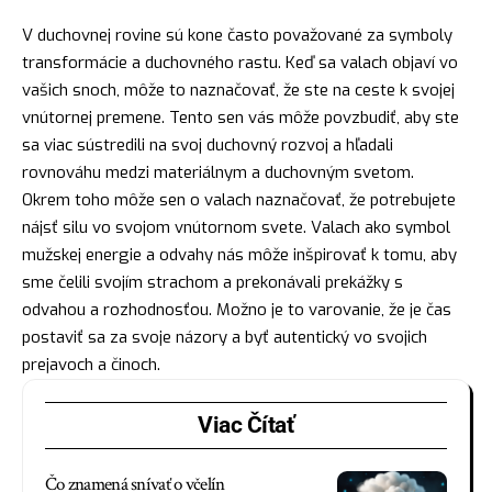
V duchovnej rovine sú kone často považované za symboly
transformácie a duchovného rastu. Keď sa valach objaví vo
vašich snoch, môže to naznačovať, že ste na ceste k svojej
vnútornej premene. Tento sen vás môže povzbudiť, aby ste
sa viac sústredili na svoj duchovný rozvoj a hľadali
rovnováhu medzi materiálnym a duchovným svetom.
Okrem toho môže sen o valach naznačovať, že potrebujete
nájsť
silu vo svojom vnútornom svete. Valach ako symbol
mužskej energie a odvahy nás môže inšpirovať k tomu, aby
sme čelili svojím strachom a prekonávali prekážky s
odvahou a rozhodnosťou. Možno je to varovanie, že je čas
postaviť sa za svoje názory a byť autentický vo svojich
prejavoch a činoch.
Viac Čítať
Čo znamená snívať o včelín