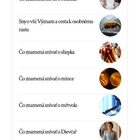
Sny o vši: Význam a cesta k osobnému
rastu
Čo znamená snívať o sliepka
Čo znamená snívať o mince
Čo znamená snívať o mŕtvola
Čo znamená snívať o Dievča?