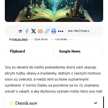
MIN. PREČÍTANIE 3
BY
VYKLAD SNOV
2024.08.08.
133 VIEWS
Flipboard
Google News
Sny sú oknami do nášho podvedomia, ktoré nám ukazujú
skryté túžby, obavy a myšlienky. Jedným z častých motívov
snov sú zvieratá, a medzi nimi sú
kone
významnými
symbolmi. V tomto článku sa pozrieme na to, čo znamená
snívať o valach, a aký
duchovný
význam môžu tieto sny mať.
Denník snov