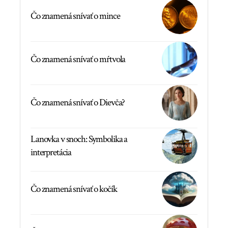
Čo znamená snívať o mince
Čo znamená snívať o mŕtvola
Čo znamená snívať o Dievča?
Lanovka v snoch: Symbolika a
interpretácia
Čo znamená snívať o kočík