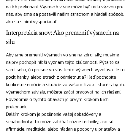
na ich prekonaní. Výsmech v sne môže byť teda výzvou pre
nás, aby sme sa postavili našim strachom a hľadali spôsob,
ako sa s nimi vysporiadať.
Interpretácia snov: Ako premeniť výsmech na
silu
Aby sme premenili výsmech vo sne na zdroj sily, musíme
najprv pochopiť hlbší význam tejto skúsenosti. Pýtajte sa
sami seba, čo presne vo vás tento výsmech vyvoláva. Je to
pocit hanby, alebo strach z odmietnutia? Keď pochopíte
konkrétne emócie a situácie vo vašom živote, ktoré s týmto
výsmechom súvisia, môžete začať
pracovať
na ich riešení.
Povedomie o týchto obavách je prvým krokom k ich
prekonaniu.
Ďalším krokom je posilnenie vašej sebadôvery a
sebahodnoty. To môže zahŕňať rôzne techniky, ako sú
afirmácie, meditácia, alebo hľadanie podpory u priateľov a