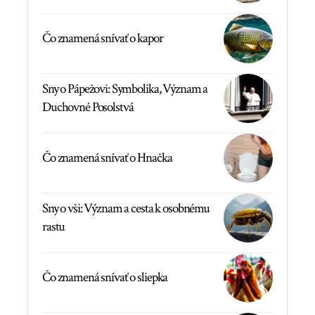
Čo znamená snívať o kapor
Sny o Pápežovi: Symbolika, Význam a
Duchovné Posolstvá
Čo znamená snívať o Hnačka
Sny o vši: Význam a cesta k osobnému
rastu
Čo znamená snívať o sliepka