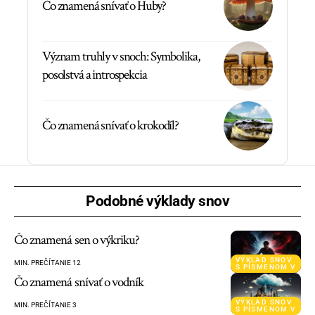
Čo znamená snívať o Huby?
Význam truhly v snoch: Symbolika,
posolstvá a introspekcia
Čo znamená snívať o krokodíl?
Podobné výklady snov
Čo znamená sen o výkriku?
VÝKLAD SNOV
MIN. PREČÍTANIE 12
S PÍSMENOM V
Čo znamená snívať o vodník
VÝKLAD SNOV
MIN. PREČÍTANIE 3
S PÍSMENOM V