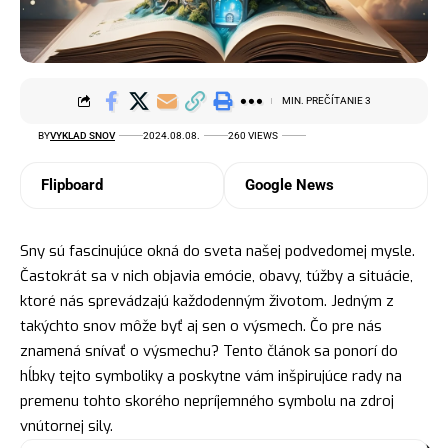
MIN. PREČÍTANIE 3
BY
VYKLAD SNOV
2024.08.08.
260 VIEWS
Flipboard
Google News
Sny sú fascinujúce okná do sveta našej podvedomej mysle.
Častokrát sa v nich objavia emócie, obavy, túžby a situácie,
ktoré nás sprevádzajú každodenným životom. Jedným z
takýchto snov môže byť aj sen o výsmech. Čo pre nás
znamená snívať o výsmechu? Tento článok sa ponorí do
hĺbky tejto symboliky a poskytne vám inšpirujúce rady na
premenu tohto skorého nepríjemného symbolu na zdroj
vnútornej sily.