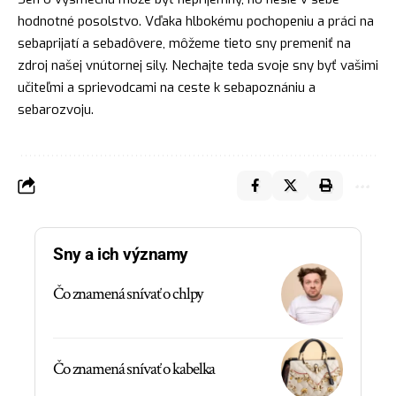
hodnotné posolstvo. Vďaka hlbokému pochopeniu a práci na
sebaprijatí a sebadôvere, môžeme tieto sny
premeniť
na
zdroj našej vnútornej sily. Nechajte teda svoje sny byť vašimi
učiteľmi a sprievodcami na ceste k sebapoznániu a
sebarozvoju.
Sny a ich významy
Čo znamená snívať o chlpy
Čo znamená snívať o kabelka