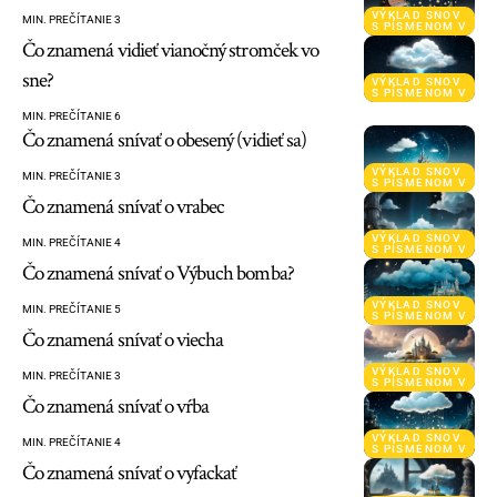
VÝKLAD SNOV
MIN. PREČÍTANIE 3
S PÍSMENOM V
Čo znamená vidieť vianočný stromček vo
sne?
VÝKLAD SNOV
S PÍSMENOM V
MIN. PREČÍTANIE 6
Čo znamená snívať o obesený (vidieť sa)
VÝKLAD SNOV
MIN. PREČÍTANIE 3
S PÍSMENOM V
Čo znamená snívať o vrabec
VÝKLAD SNOV
MIN. PREČÍTANIE 4
S PÍSMENOM V
Čo znamená snívať o Výbuch bomba?
VÝKLAD SNOV
MIN. PREČÍTANIE 5
S PÍSMENOM V
Čo znamená snívať o viecha
VÝKLAD SNOV
MIN. PREČÍTANIE 3
S PÍSMENOM V
Čo znamená snívať o vŕba
VÝKLAD SNOV
MIN. PREČÍTANIE 4
S PÍSMENOM V
Čo znamená snívať o vyfackať