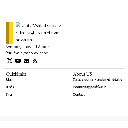
Symboly snov od A po Z
Príručka symbolov snov
Quicklinks
About US
Blog
Zásady ochrany osobných údajov
O nás
Podmienky používania
Snár
Contact
Copyright 2025 — Výklad snov - slovník snov. - Kniha snov, Slovník snov, Lexikón snov