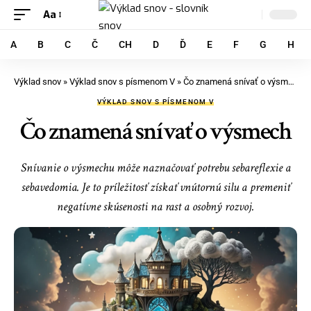
Aa
A
B
C
Č
CH
D
Ď
E
F
G
H
Výklad snov
»
Výklad snov s písmenom V
»
Čo znamená snívať o výsmech
VÝKLAD SNOV S PÍSMENOM V
Čo znamená snívať o výsmech
Snívanie o výsmechu môže naznačovať potrebu sebareflexie a
sebavedomia. Je to príležitosť získať vnútornú silu a premeniť
negatívne skúsenosti na rast a osobný rozvoj.