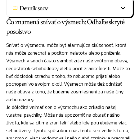
Denník snov
Čo znamená snívať o výsmech: Odhaľte skryté
posolstvo
Snívať o výsmechu môže byť alarmujúce skúsenosť, ktorá
nás môže zanechať s pocitom neistoty alebo poníženia.
Výsmech v snoch často symbolizuje naše vnútorné obavy,
nedostatok
sebahodnoty alebo pocit zraniteľnosti. Môže to
byť dôsledok
strachu
z toho, že nebudeme prijatí alebo
pochopení vo svojom okolí. Výsmech môže tiež odrážať
naše obavy z toho, že budeme zosmiešnení za naše činy
alebo názory.
Je dôležité vnímať sen o výsmechu ako zrkadlo našej
vlastnej psychiky. Môže nás upozorniť na oblasť nášho
života, kde sa cítime zraniteľní alebo kde potrebujeme viac
sebadôvery. Týmto spôsobom nás tento sen vedie k tomu,
aby sme si viac uvedomovali naše slabé stránky a pracovali