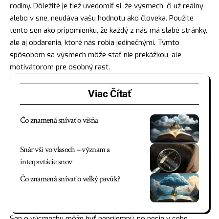
rodiny. Dôležité je tiež uvedomiť si, že výsmech, či už reálny
alebo v sne, neudáva vašu hodnotu ako človeka. Použite
tento sen ako pripomienku, že každý z nás má slabé stránky,
ale aj obdarenia, ktoré nás robia jedinečnými. Týmto
spôsobom sa výsmech môže stať nie prekážkou, ale
motivátorom pre osobný rast.
Viac Čítať
Čo znamená snívať o višňa
Snár vši vo vlasoch – význam a
interpretácie snov
Čo znamená snívať o veľký pavúk?
Sen o výsmechu môže byť nepríjemný, no nesie v sebe